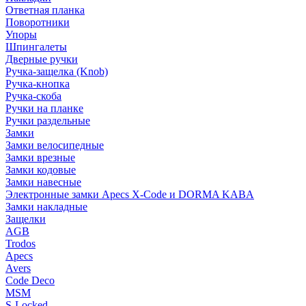
Ответная планка
Поворотники
Упоры
Шпингалеты
Дверные ручки
Ручка-защелка (Knob)
Ручка-кнопка
Ручка-скоба
Ручки на планке
Ручки раздельные
Замки
Замки велосипедные
Замки врезные
Замки кодовые
Замки навесные
Электронные замки Apecs X-Code и DORMA KABA
Замки накладные
Защелки
AGB
Trodos
Apecs
Avers
Code Deco
MSM
S-Locked