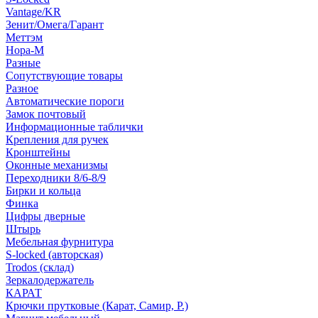
Vantage/KR
Зенит/Омега/Гарант
Меттэм
Нора-М
Разные
Сопутствующие товары
Разное
Автоматические пороги
Замок почтовый
Информационные таблички
Крепления для ручек
Кронштейны
Оконные механизмы
Переходники 8/6-8/9
Бирки и кольца
Финка
Цифры дверные
Штырь
Мебельная фурнитура
S-locked (авторская)
Trodos (склад)
Зеркалодержатель
КАРАТ
Крючки прутковые (Карат, Самир, Р.)