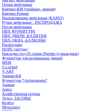
Магнит мебельный
Опора мебельные
Крючки-КМ (тройные- эконом)
Крючки-Разные
Направляющие мебельные (КАРАТ)
Ручки мебельные - РАСПРОДАЖА
Петли мебельные
ПВХ ФУРНИТУРА
ПВХ ДВЕРИ -КАЛИТКИ
ПВХ ОКНА -БАЛКОНЫ
Распродажа
HOPE (латунь)
Накладки под 05 серию Premier (сувальдные)
Фурнитура для раздвижных дверей
MSM
S-Locked
V-ART
Vantage/KR
Фурнитура *Антипаника*
Vantage
Apecs
Хозяйственная группа
Делга- ЗАСОВЫ
Колёса
Металлист