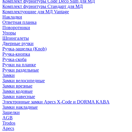
Комплект фурнитуры Code Deco Slim для МД
Комплект фурнитуры Стандарт для МД
Комплектующие для МД Vantage
Накладки
Ответная планка
Поворотники
Упоры
Шпингалеты
Дверные ручки
Ручка-защелка (Knob)
Ручка-кнопка
Ручка-скоба
Ручки на планке
Ручки раздельные
Замки
Замки велосипедные
Замки врезные
Замки кодовые
Замки навесные
Электронные замки Apecs X-Code и DORMA KABA
Замки накладные
Защелки
AGB
Trodos
Apecs