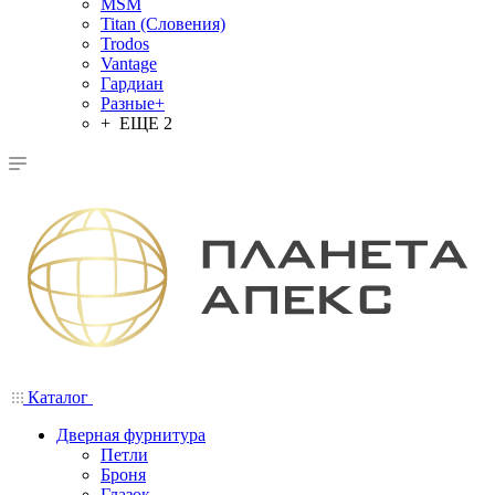
MSM
Titan (Словения)
Trodos
Vantage
Гардиан
Разные+
+ ЕЩЕ 2
Каталог
Дверная фурнитура
Петли
Броня
Глазок