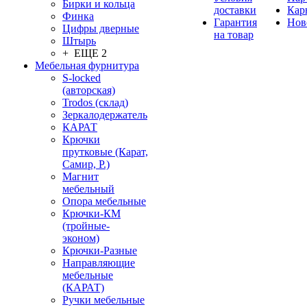
Бирки и кольца
доставки
Кар
Финка
Гарантия
Нов
Цифры дверные
на товар
Штырь
+ ЕЩЕ 2
Мебельная фурнитура
S-locked
(авторская)
Trodos (склад)
Зеркалодержатель
КАРАТ
Крючки
прутковые (Карат,
Самир, Р.)
Магнит
мебельный
Опора мебельные
Крючки-КМ
(тройные-
эконом)
Крючки-Разные
Направляющие
мебельные
(КАРАТ)
Ручки мебельные