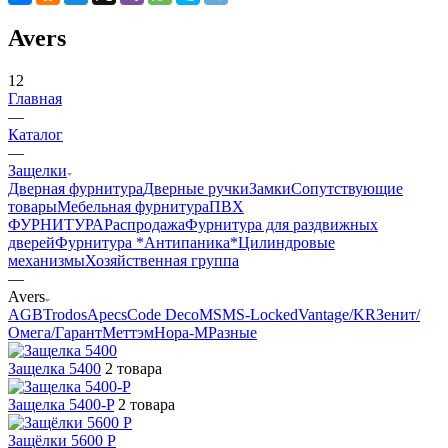
Avers
12
Главная
—
Каталог
—
Защелки
Дверная фурнитура
Дверные ручки
Замки
Сопутствующие
товары
Мебельная фурнитура
ПВХ
ФУРНИТУРА
Распродажа
Фурнитура для раздвижных
дверей
Фурнитура *Антипаника*
Цилиндровые
механизмы
Хозяйственная группа
—
Avers
AGB
Trodos
Apecs
Code Deco
MSM
S-Locked
Vantage/KR
Зенит/
Омега/Гарант
Меттэм
Нора-М
Разные
Защелка 5400
2 товара
Защелка 5400-P
2 товара
Защёлки 5600 P