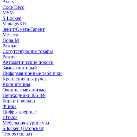
Avers
Code Deco
MSM
S-Locked
Vantage/KR
Зенит/Омега/Гарант
Меттэм
Нора-М
Разные
Сопутствующие товары
Разное
Автоматические пороги
Замок почтовый
Информационные таблички
Крепления для ручек
Кронштейны
Оконные механизмы
Переходники 8/6-8/9
Бирки и кольца
Финка
Цифры дверные
Штырь
Мебельная фурнитура
S-locked (авторская)
Trodos (склад)