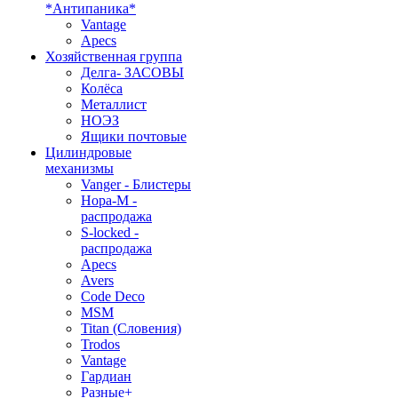
*Антипаника*
Vantage
Apecs
Хозяйственная группа
Делга- ЗАСОВЫ
Колёса
Металлист
НОЭЗ
Ящики почтовые
Цилиндровые
механизмы
Vanger - Блистеры
Нора-М -
распродажа
S-locked -
распродажа
Apecs
Avers
Code Deco
MSM
Titan (Словения)
Trodos
Vantage
Гардиан
Разные+