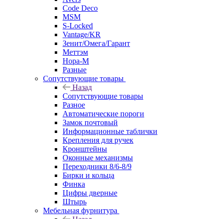
Code Deco
MSM
S-Locked
Vantage/KR
Зенит/Омега/Гарант
Меттэм
Нора-М
Разные
Сопутствующие товары
Назад
Сопутствующие товары
Разное
Автоматические пороги
Замок почтовый
Информационные таблички
Крепления для ручек
Кронштейны
Оконные механизмы
Переходники 8/6-8/9
Бирки и кольца
Финка
Цифры дверные
Штырь
Мебельная фурнитура