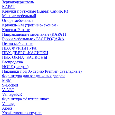
Зеркалодержатель
КАРАТ
Крючки прутковые (Карат, Самир, Р.)
Магнит мебельный
Опора мебельные
Крючки-КМ (тройные- эконом)
Крючки-Разные
Направляющие мебельные (КАРАТ)
Ручки мебельные - РАСПРОДАЖА
Петли мебельные
ПВХ ФУРНИТУРА
ПВХ ДВЕРИ -КАЛИТКИ
ПВХ ОКНА -БАЛКОНЫ
Распродажа
HOPE (латунь)
Накладки под 05 серию Premier (сувальдные)
Фурнитура для раздвижных дверей
MSM
S-Locked
V-ART
Vantage/KR
Фурнитура *Антипаника*
Vantage
Apecs
Хозяйственная группа