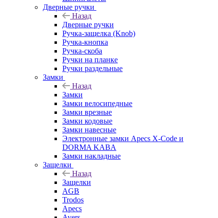
Дверные ручки
Назад
Дверные ручки
Ручка-защелка (Knob)
Ручка-кнопка
Ручка-скоба
Ручки на планке
Ручки раздельные
Замки
Назад
Замки
Замки велосипедные
Замки врезные
Замки кодовые
Замки навесные
Электронные замки Apecs X-Code и
DORMA KABA
Замки накладные
Защелки
Назад
Защелки
AGB
Trodos
Apecs
Avers