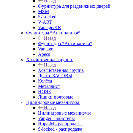
Назад
Фурнитура для раздвижных дверей
MSM
S-Locked
V-ART
Vantage/KR
Фурнитура *Антипаника*
Назад
Фурнитура *Антипаника*
Vantage
Apecs
Хозяйственная группа
Назад
Хозяйственная группа
Делга- ЗАСОВЫ
Колёса
Металлист
НОЭЗ
Ящики почтовые
Цилиндровые механизмы
Назад
Цилиндровые механизмы
Vanger - Блистеры
Нора-М - распродажа
S-locked - распродажа