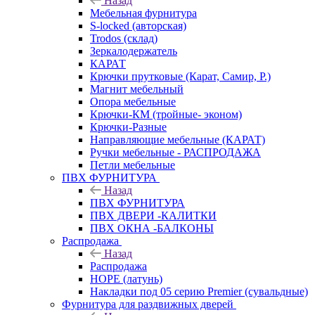
Назад
Мебельная фурнитура
S-locked (авторская)
Trodos (склад)
Зеркалодержатель
КАРАТ
Крючки прутковые (Карат, Самир, Р.)
Магнит мебельный
Опора мебельные
Крючки-КМ (тройные- эконом)
Крючки-Разные
Направляющие мебельные (КАРАТ)
Ручки мебельные - РАСПРОДАЖА
Петли мебельные
ПВХ ФУРНИТУРА
Назад
ПВХ ФУРНИТУРА
ПВХ ДВЕРИ -КАЛИТКИ
ПВХ ОКНА -БАЛКОНЫ
Распродажа
Назад
Распродажа
HOPE (латунь)
Накладки под 05 серию Premier (сувальдные)
Фурнитура для раздвижных дверей