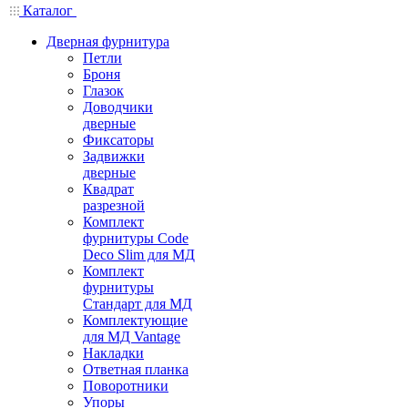
Каталог
Дверная фурнитура
Петли
Броня
Глазок
Доводчики
дверные
Фиксаторы
Задвижки
дверные
Квадрат
разрезной
Комплект
фурнитуры Code
Deco Slim для МД
Комплект
фурнитуры
Стандарт для МД
Комплектующие
для МД Vantage
Накладки
Ответная планка
Поворотники
Упоры