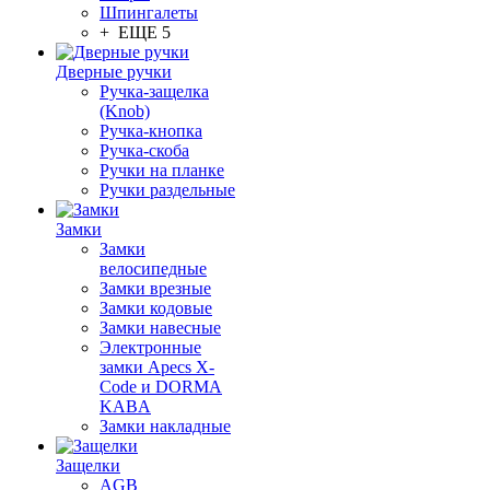
Шпингалеты
+ ЕЩЕ 5
Дверные ручки
Ручка-защелка
(Knob)
Ручка-кнопка
Ручка-скоба
Ручки на планке
Ручки раздельные
Замки
Замки
велосипедные
Замки врезные
Замки кодовые
Замки навесные
Электронные
замки Apecs X-
Code и DORMA
KABA
Замки накладные
Защелки
AGB