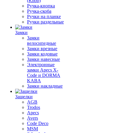
(Knob)
Ручка-кнопка
Ручка-скоба
Ручки на планке
Ручки раздельные
Замки
Замки
велосипедные
Замки врезные
Замки кодовые
Замки навесные
Электронные
замки Apecs X-
Code и DORMA
KABA
Замки накладные
Защелки
AGB
Trodos
Apecs
Avers
Code Deco
MSM