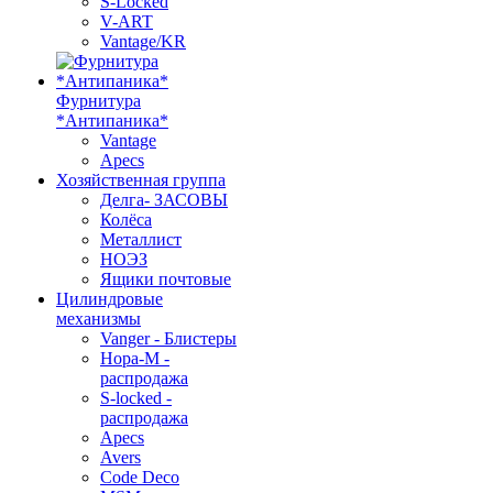
S-Locked
V-ART
Vantage/KR
Фурнитура
*Антипаника*
Vantage
Apecs
Хозяйственная группа
Делга- ЗАСОВЫ
Колёса
Металлист
НОЭЗ
Ящики почтовые
Цилиндровые
механизмы
Vanger - Блистеры
Нора-М -
распродажа
S-locked -
распродажа
Apecs
Avers
Code Deco