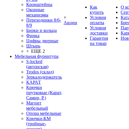
Кронштейны
Как
О к
Оконные
купить
Сер
механизмы
Условия
Кат
Переходники 8/6-
Акции
оплаты
Бре
8/9
Условия
Пар
Бирки и кольца
доставки
Кар
Финка
Гарантия
Нов
Цифры дверные
на товар
Штырь
+ ЕЩЕ 2
Мебельная фурнитура
S-locked
(авторская)
Trodos (склад)
Зеркалодержатель
КАРАТ
Крючки
прутковые (Карат,
Самир, Р.)
Магнит
мебельный
Опора мебельные
Крючки-КМ
(тройные-
эконом)