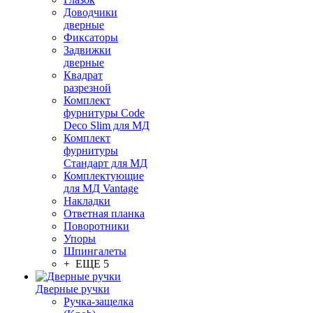
Доводчики
дверные
Фиксаторы
Задвижки
дверные
Квадрат
разрезной
Комплект
фурнитуры Code
Deco Slim для МД
Комплект
фурнитуры
Стандарт для МД
Комплектующие
для МД Vantage
Накладки
Ответная планка
Поворотники
Упоры
Шпингалеты
+ ЕЩЕ 5
Дверные ручки
Ручка-защелка