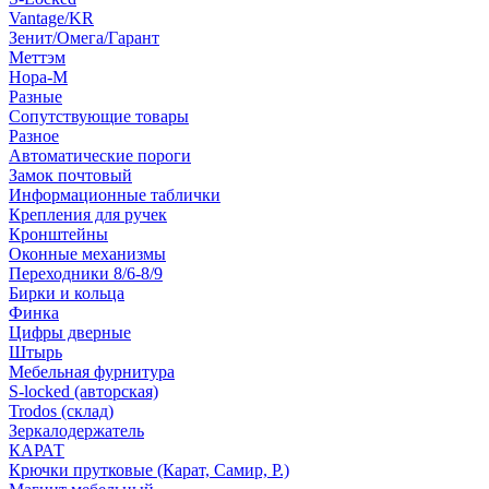
Vantage/KR
Зенит/Омега/Гарант
Меттэм
Нора-М
Разные
Сопутствующие товары
Разное
Автоматические пороги
Замок почтовый
Информационные таблички
Крепления для ручек
Кронштейны
Оконные механизмы
Переходники 8/6-8/9
Бирки и кольца
Финка
Цифры дверные
Штырь
Мебельная фурнитура
S-locked (авторская)
Trodos (склад)
Зеркалодержатель
КАРАТ
Крючки прутковые (Карат, Самир, Р.)