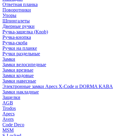
Ответная планка
Поворотники
Упоры
Шпингалеты
Дверные ручки
Ручка-защелка (Knob)
Ручка-кнопка
Ручка-скоба
Ручки на планке
Ручки раздельные
Замки
Замки велосипедные
Замки врезные
Замки кодовые
Замки навесные
Электронные замки Apecs X-Code и DORMA KABA
Замки накладные
Защелки
AGB
Trodos
Apecs
Avers
Code Deco
MSM
S-Locked