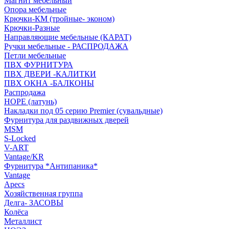
Магнит мебельный
Опора мебельные
Крючки-КМ (тройные- эконом)
Крючки-Разные
Направляющие мебельные (КАРАТ)
Ручки мебельные - РАСПРОДАЖА
Петли мебельные
ПВХ ФУРНИТУРА
ПВХ ДВЕРИ -КАЛИТКИ
ПВХ ОКНА -БАЛКОНЫ
Распродажа
HOPE (латунь)
Накладки под 05 серию Premier (сувальдные)
Фурнитура для раздвижных дверей
MSM
S-Locked
V-ART
Vantage/KR
Фурнитура *Антипаника*
Vantage
Apecs
Хозяйственная группа
Делга- ЗАСОВЫ
Колёса
Металлист