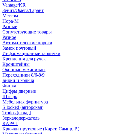
Vantage/KR
Зенит/Омега/Гарант
Меттэм
Нора-М
Разные
Сопутствующие товары
Разное
Автоматические пороги
Замок почтовый
Информационные таблички
Крепления для ручек
Кронштейны
Оконные механизмы
Переходники 8/6-8/9
Бирки и кольца
Финка
Цифры дверные
Штырь
Мебельная фурнитура
S-locked (авторская)
Trodos (склад)
Зеркалодержатель
КАРАТ
Крючки прутковые (Карат, Самир, Р.)