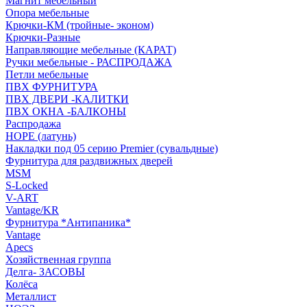
Магнит мебельный
Опора мебельные
Крючки-КМ (тройные- эконом)
Крючки-Разные
Направляющие мебельные (КАРАТ)
Ручки мебельные - РАСПРОДАЖА
Петли мебельные
ПВХ ФУРНИТУРА
ПВХ ДВЕРИ -КАЛИТКИ
ПВХ ОКНА -БАЛКОНЫ
Распродажа
HOPE (латунь)
Накладки под 05 серию Premier (сувальдные)
Фурнитура для раздвижных дверей
MSM
S-Locked
V-ART
Vantage/KR
Фурнитура *Антипаника*
Vantage
Apecs
Хозяйственная группа
Делга- ЗАСОВЫ
Колёса
Металлист