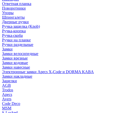
Ответная планка
Поворотники
Упоры
Шпингалеты
Дверные ручки
Ручка-защелка (Knob)
Ручка-кнопка
Ручка-скоба
Ручки на планке
Ручки раздельные
Замки
Замки велосипедные
Замки врезные
Замки кодовые
Замки навесные
Электронные замки Apecs X-Code и DORMA KABA
Замки накладные
Защелки
AGB
Trodos
Apecs
Avers
Code Deco
MSM
S-Locked