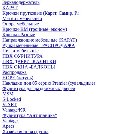
Зеркалодержатель
КАРАТ
Крючки прутковые (Карат, Самир, Р.)
Магнит мебельный
Опора мебельные
Крючки-КМ (тройные- эконом)
Крючки-Разные
Направляющие мебельные (КАРАТ)
Ручки мебельные - РАСПРОДАЖА
Петли мебельные
ПВХ ФУРНИТУРА
ПВХ ДВЕРИ -КАЛИТКИ
ПВХ ОКНА -БАЛКОНЫ
Распродажа
HOPE (латунь)
Накладки под 05 серию Premier (сувальдные)
Фурнитура для раздвижных дверей
MSM
S-Locked
V-ART
Vantage/KR
Фурнитура *Антипаника*
Vantage
Apecs
Хозяйственная группа