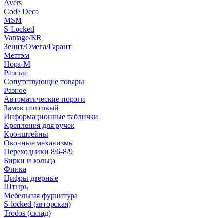
Avers
Code Deco
MSM
S-Locked
Vantage/KR
Зенит/Омега/Гарант
Меттэм
Нора-М
Разные
Сопутствующие товары
Разное
Автоматические пороги
Замок почтовый
Информационные таблички
Крепления для ручек
Кронштейны
Оконные механизмы
Переходники 8/6-8/9
Бирки и кольца
Финка
Цифры дверные
Штырь
Мебельная фурнитура
S-locked (авторская)
Trodos (склад)