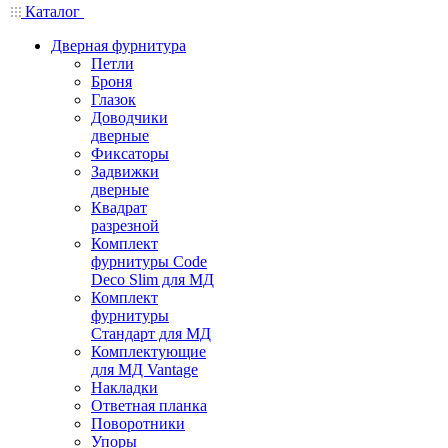
Каталог
Дверная фурнитура
Петли
Броня
Глазок
Доводчики
дверные
Фиксаторы
Задвижки
дверные
Квадрат
разрезной
Комплект
фурнитуры Code
Deco Slim для МД
Комплект
фурнитуры
Стандарт для МД
Комплектующие
для МД Vantage
Накладки
Ответная планка
Поворотники
Упоры