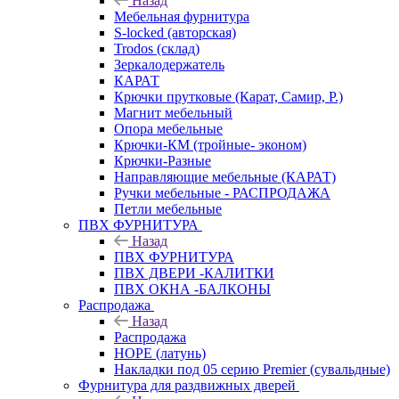
Назад
Мебельная фурнитура
S-locked (авторская)
Trodos (склад)
Зеркалодержатель
КАРАТ
Крючки прутковые (Карат, Самир, Р.)
Магнит мебельный
Опора мебельные
Крючки-КМ (тройные- эконом)
Крючки-Разные
Направляющие мебельные (КАРАТ)
Ручки мебельные - РАСПРОДАЖА
Петли мебельные
ПВХ ФУРНИТУРА
Назад
ПВХ ФУРНИТУРА
ПВХ ДВЕРИ -КАЛИТКИ
ПВХ ОКНА -БАЛКОНЫ
Распродажа
Назад
Распродажа
HOPE (латунь)
Накладки под 05 серию Premier (сувальдные)
Фурнитура для раздвижных дверей