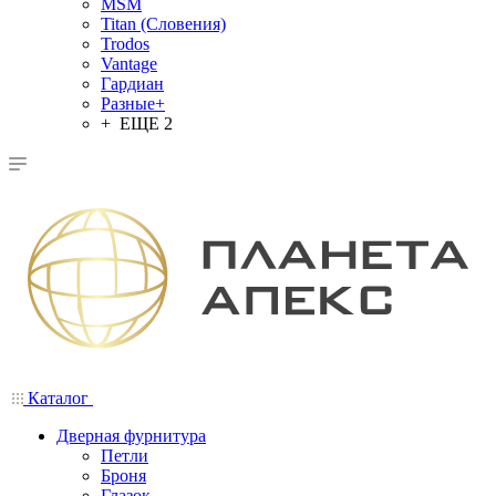
MSM
Titan (Словения)
Trodos
Vantage
Гардиан
Разные+
+ ЕЩЕ 2
Каталог
Дверная фурнитура
Петли
Броня
Глазок