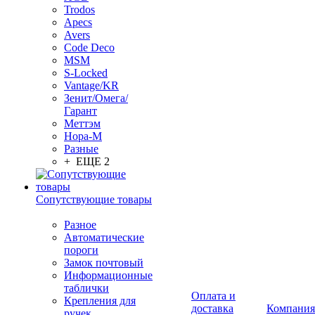
Trodos
Apecs
Avers
Code Deco
MSM
S-Locked
Vantage/KR
Зенит/Омега/
Гарант
Меттэм
Нора-М
Разные
+ ЕЩЕ 2
Сопутствующие товары
Разное
Автоматические
пороги
Замок почтовый
Информационные
таблички
Оплата и
Крепления для
доставка
Компания
ручек