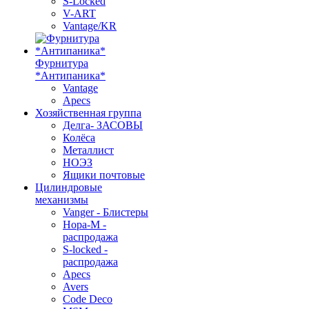
S-Locked
V-ART
Vantage/KR
Фурнитура
*Антипаника*
Vantage
Apecs
Хозяйственная группа
Делга- ЗАСОВЫ
Колёса
Металлист
НОЭЗ
Ящики почтовые
Цилиндровые
механизмы
Vanger - Блистеры
Нора-М -
распродажа
S-locked -
распродажа
Apecs
Avers
Code Deco