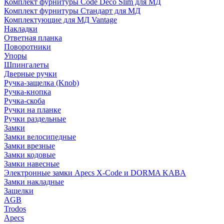
Комплект фурнитуры Code Deco Slim для МД
Комплект фурнитуры Стандарт для МД
Комплектующие для МД Vantage
Накладки
Ответная планка
Поворотники
Упоры
Шпингалеты
Дверные ручки
Ручка-защелка (Knob)
Ручка-кнопка
Ручка-скоба
Ручки на планке
Ручки раздельные
Замки
Замки велосипедные
Замки врезные
Замки кодовые
Замки навесные
Электронные замки Apecs X-Code и DORMA KABA
Замки накладные
Защелки
AGB
Trodos
Apecs