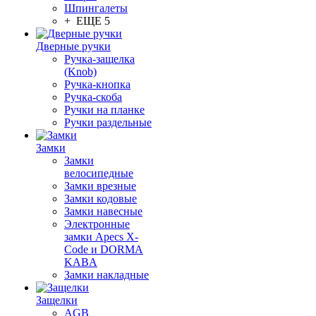
Шпингалеты
+ ЕЩЕ 5
Дверные ручки
Ручка-защелка
(Knob)
Ручка-кнопка
Ручка-скоба
Ручки на планке
Ручки раздельные
Замки
Замки
велосипедные
Замки врезные
Замки кодовые
Замки навесные
Электронные
замки Apecs X-
Code и DORMA
KABA
Замки накладные
Защелки
AGB