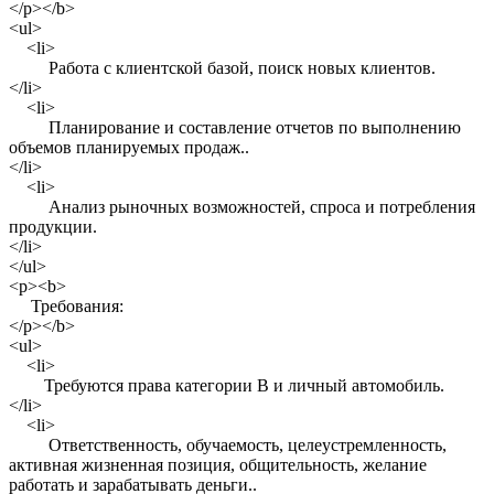
</p></b>
<ul>
<li>
Работа с клиентской базой, поиск новых клиентов.
</li>
<li>
Планирование и составление отчетов по выполнению
объемов планируемых продаж..
</li>
<li>
Анализ рыночных возможностей, спроса и потребления
продукции.
</li>
</ul>
<p><b>
Требования:
</p></b>
<ul>
<li>
Требуются права категории B и личный автомобиль.
</li>
<li>
Ответственность, обучаемость, целеустремленность,
активная жизненная позиция, общительность, желание
работать и зарабатывать деньги..