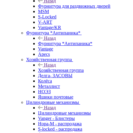
Назад
Фурнитура для раздвижных дверей
MSM
S-Locked
V-ART
Vantage/KR
Фурнитура *Антипаника*
Назад
Фурнитура *Антипаника*
Vantage
Apecs
Хозяйственная группа
Назад
Хозяйственная группа
Делга- ЗАСОВЫ
Колёса
Металлист
НОЭЗ
Ящики почтовые
Цилиндровые механизмы
Назад
Цилиндровые механизмы
Vanger - Блистеры
Нора-М - распродажа
S-locked - распродажа