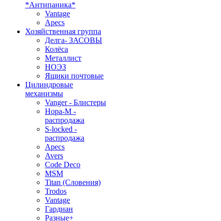
*Антипаника*
Vantage
Apecs
Хозяйственная группа
Делга- ЗАСОВЫ
Колёса
Металлист
НОЭЗ
Ящики почтовые
Цилиндровые
механизмы
Vanger - Блистеры
Нора-М -
распродажа
S-locked -
распродажа
Apecs
Avers
Code Deco
MSM
Titan (Словения)
Trodos
Vantage
Гардиан
Разные+