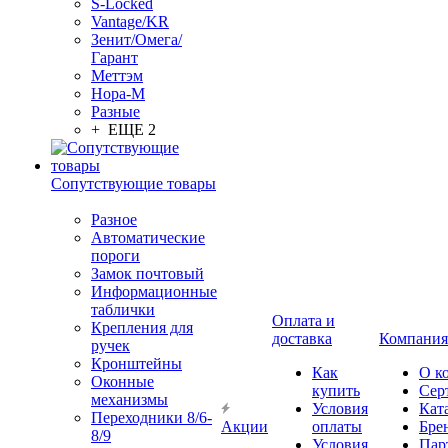
S-Locked
Vantage/KR
Зенит/Омега/
Гарант
Меттэм
Нора-М
Разные
+ ЕЩЕ 2
Сопутствующие товары
Разное
Автоматические
пороги
Замок почтовый
Информационные
таблички
Оплата и
Крепления для
доставка
Компания
ручек
Кронштейны
Как
О к
Оконные
купить
Сер
механизмы
Условия
Кат
Переходники 8/6-
Акции
оплаты
Бре
8/9
Условия
Пар