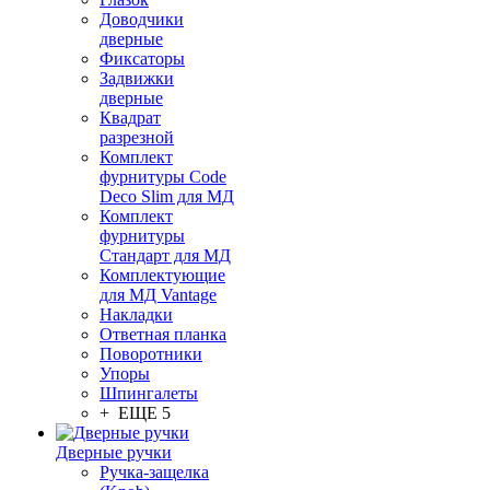
Доводчики
дверные
Фиксаторы
Задвижки
дверные
Квадрат
разрезной
Комплект
фурнитуры Code
Deco Slim для МД
Комплект
фурнитуры
Стандарт для МД
Комплектующие
для МД Vantage
Накладки
Ответная планка
Поворотники
Упоры
Шпингалеты
+ ЕЩЕ 5
Дверные ручки
Ручка-защелка