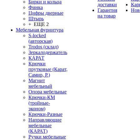
Бирки и кольца
доставки
Кар
Финка
Гарантия
Нов
Цифры дверные
на товар
Штырь
+ ЕЩЕ 2
Мебельная фурнитура
S-locked
(авторская)
Trodos (склад)
Зеркалодержатель
КАРАТ
Крючки
прутковые (Карат,
Самир, Р.)
Магнит
мебельный
Опора мебельные
Крючки-КМ
(тройные-
эконом)
Крючки-Разные
Направляющие
мебельные
(КАРАТ)
Ручки мебельные