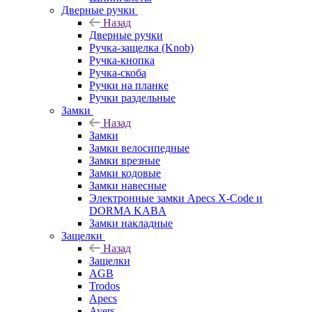
Дверные ручки
Назад
Дверные ручки
Ручка-защелка (Knob)
Ручка-кнопка
Ручка-скоба
Ручки на планке
Ручки раздельные
Замки
Назад
Замки
Замки велосипедные
Замки врезные
Замки кодовые
Замки навесные
Электронные замки Apecs X-Code и
DORMA KABA
Замки накладные
Защелки
Назад
Защелки
AGB
Trodos
Apecs
Avers