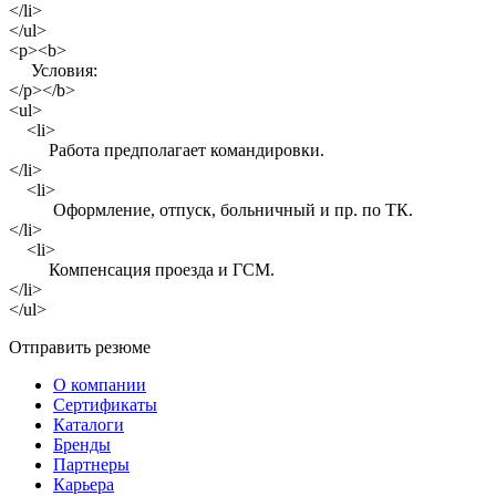
</li>
</ul>
<p><b>
Условия:
</p></b>
<ul>
<li>
Работа предполагает командировки.
</li>
<li>
Оформление, отпуск, больничный и пр. по ТК.
</li>
<li>
Компенсация проезда и ГСМ.
</li>
</ul>
Отправить резюме
О компании
Сертификаты
Каталоги
Бренды
Партнеры
Карьера