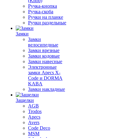
(Knob)
Ручка-кнопка
Ручка-скоба
Ручки на планке
Ручки раздельные
Замки
Замки
велосипедные
Замки врезные
Замки кодовые
Замки навесные
Электронные
замки Apecs X-
Code и DORMA
KABA
Замки накладные
Защелки
AGB
Trodos
Apecs
Avers
Code Deco
MSM