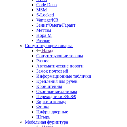
Code Deco
MSM
S-Locked
Vantage/KR
Зенит/Омега/Гарант
Меттэм
Нора-М
Разные
Сопутствующие товары
Назад
Сопутствующие товары
Разное
Автоматические пороги
Замок почтовый
Информационные таблички
Крепления для ручек
Кронштейны
Оконные механизмы
Переходники 8/6-8/9
Бирки и кольца
Финка
Цифры дверные
Штырь
Мебельная фурнитура