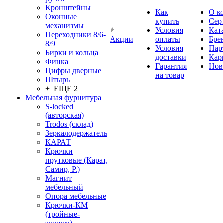
Кронштейны
Как
О к
Оконные
купить
Сер
механизмы
Условия
Кат
Переходники 8/6-
Акции
оплаты
Бре
8/9
Условия
Пар
Бирки и кольца
доставки
Кар
Финка
Гарантия
Нов
Цифры дверные
на товар
Штырь
+ ЕЩЕ 2
Мебельная фурнитура
S-locked
(авторская)
Trodos (склад)
Зеркалодержатель
КАРАТ
Крючки
прутковые (Карат,
Самир, Р.)
Магнит
мебельный
Опора мебельные
Крючки-КМ
(тройные-
эконом)