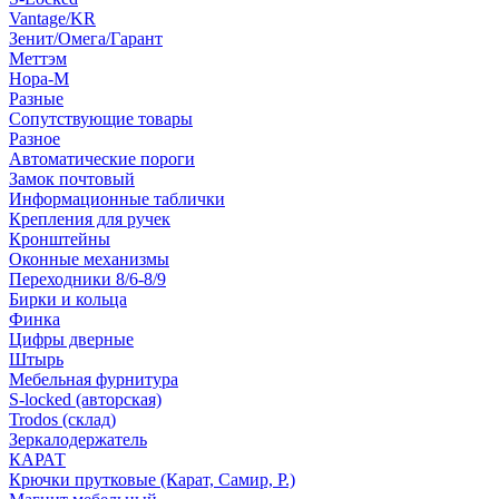
Vantage/KR
Зенит/Омега/Гарант
Меттэм
Нора-М
Разные
Сопутствующие товары
Разное
Автоматические пороги
Замок почтовый
Информационные таблички
Крепления для ручек
Кронштейны
Оконные механизмы
Переходники 8/6-8/9
Бирки и кольца
Финка
Цифры дверные
Штырь
Мебельная фурнитура
S-locked (авторская)
Trodos (склад)
Зеркалодержатель
КАРАТ
Крючки прутковые (Карат, Самир, Р.)