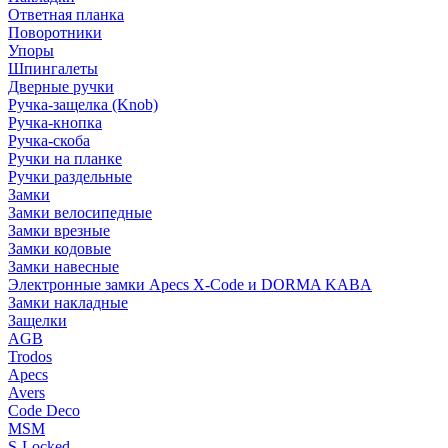
Ответная планка
Поворотники
Упоры
Шпингалеты
Дверные ручки
Ручка-защелка (Knob)
Ручка-кнопка
Ручка-скоба
Ручки на планке
Ручки раздельные
Замки
Замки велосипедные
Замки врезные
Замки кодовые
Замки навесные
Электронные замки Apecs X-Code и DORMA KABA
Замки накладные
Защелки
AGB
Trodos
Apecs
Avers
Code Deco
MSM
S-Locked