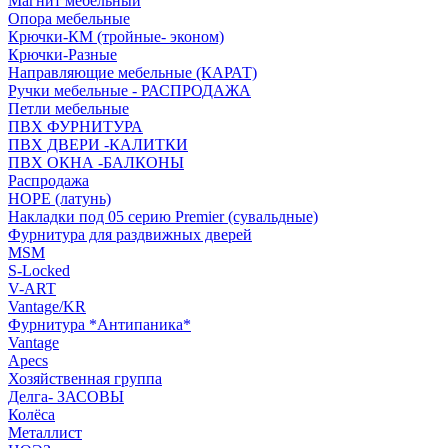
Магнит мебельный
Опора мебельные
Крючки-КМ (тройные- эконом)
Крючки-Разные
Направляющие мебельные (КАРАТ)
Ручки мебельные - РАСПРОДАЖА
Петли мебельные
ПВХ ФУРНИТУРА
ПВХ ДВЕРИ -КАЛИТКИ
ПВХ ОКНА -БАЛКОНЫ
Распродажа
HOPE (латунь)
Накладки под 05 серию Premier (сувальдные)
Фурнитура для раздвижных дверей
MSM
S-Locked
V-ART
Vantage/KR
Фурнитура *Антипаника*
Vantage
Apecs
Хозяйственная группа
Делга- ЗАСОВЫ
Колёса
Металлист