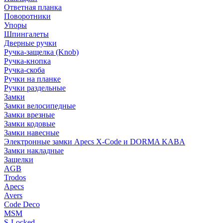
Ответная планка
Поворотники
Упоры
Шпингалеты
Дверные ручки
Ручка-защелка (Knob)
Ручка-кнопка
Ручка-скоба
Ручки на планке
Ручки раздельные
Замки
Замки велосипедные
Замки врезные
Замки кодовые
Замки навесные
Электронные замки Apecs X-Code и DORMA KABA
Замки накладные
Защелки
AGB
Trodos
Apecs
Avers
Code Deco
MSM
S-Locked