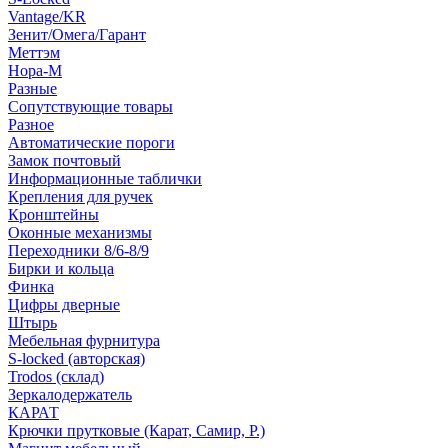
Vantage/KR
Зенит/Омега/Гарант
Меттэм
Нора-М
Разные
Сопутствующие товары
Разное
Автоматические пороги
Замок почтовый
Информационные таблички
Крепления для ручек
Кронштейны
Оконные механизмы
Переходники 8/6-8/9
Бирки и кольца
Финка
Цифры дверные
Штырь
Мебельная фурнитура
S-locked (авторская)
Trodos (склад)
Зеркалодержатель
КАРАТ
Крючки прутковые (Карат, Самир, Р.)