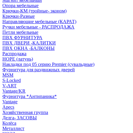
Магнит мебельный
Опора мебельные
Крючки-КМ (тройные- эконом)
Крючки-Разные
Направляющие мебельные (КАРАТ)
Ручки мебельные - РАСПРОДАЖА
Петли мебельные
ПВХ ФУРНИТУРА
ПВХ ДВЕРИ -КАЛИТКИ
ПВХ ОКНА -БАЛКОНЫ
Распродажа
HOPE (латунь)
Накладки под 05 серию Premier (сувальдные)
Фурнитура для раздвижных дверей
MSM
S-Locked
V-ART
Vantage/KR
Фурнитура *Антипаника*
Vantage
Apecs
Хозяйственная группа
Делга- ЗАСОВЫ
Колёса
Металлист