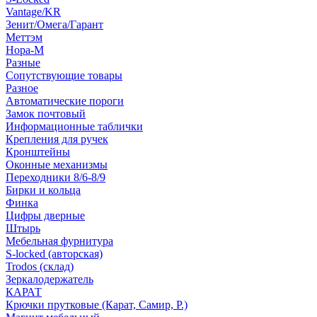
Vantage/KR
Зенит/Омега/Гарант
Меттэм
Нора-М
Разные
Сопутствующие товары
Разное
Автоматические пороги
Замок почтовый
Информационные таблички
Крепления для ручек
Кронштейны
Оконные механизмы
Переходники 8/6-8/9
Бирки и кольца
Финка
Цифры дверные
Штырь
Мебельная фурнитура
S-locked (авторская)
Trodos (склад)
Зеркалодержатель
КАРАТ
Крючки прутковые (Карат, Самир, Р.)