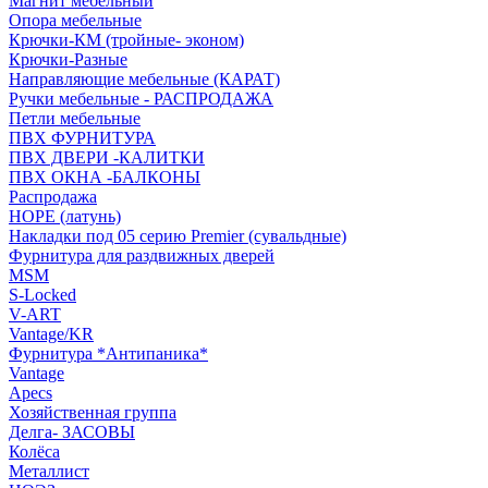
Магнит мебельный
Опора мебельные
Крючки-КМ (тройные- эконом)
Крючки-Разные
Направляющие мебельные (КАРАТ)
Ручки мебельные - РАСПРОДАЖА
Петли мебельные
ПВХ ФУРНИТУРА
ПВХ ДВЕРИ -КАЛИТКИ
ПВХ ОКНА -БАЛКОНЫ
Распродажа
HOPE (латунь)
Накладки под 05 серию Premier (сувальдные)
Фурнитура для раздвижных дверей
MSM
S-Locked
V-ART
Vantage/KR
Фурнитура *Антипаника*
Vantage
Apecs
Хозяйственная группа
Делга- ЗАСОВЫ
Колёса
Металлист