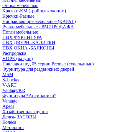
Магнит мебельный
Опора мебельные
Крючки-КМ (тройные- эконом)
Крючки-Разные
Направляющие мебельные (КАРАТ)
Ручки мебельные - РАСПРОДАЖА
Петли мебельные
ПВХ ФУРНИТУРА
ПВХ ДВЕРИ -КАЛИТКИ
ПВХ ОКНА -БАЛКОНЫ
Распродажа
HOPE (латунь)
Накладки под 05 серию Premier (сувальдные)
Фурнитура для раздвижных дверей
MSM
S-Locked
V-ART
Vantage/KR
Фурнитура *Антипаника*
Vantage
Apecs
Хозяйственная группа
Делга- ЗАСОВЫ
Колёса
Металлист