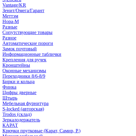
Vantage/KR
Зенит/Омега/Гарант
Меттэм
Нора-М
Разные
Сопутствующие товары
Разное
Автоматические пороги
Замок почтовый
Информационные таблички
Крепления для ручек
Кронштейны
Оконные механизмы
Переходники 8/6-8/9
Бирки и кольца
Финка
Цифры дверные
Штырь
Мебельная фурнитура
S-locked (авторская)
Trodos (склад)
Зеркалодержатель
КАРАТ
Крючки прутковые (Карат, Самир, Р.)