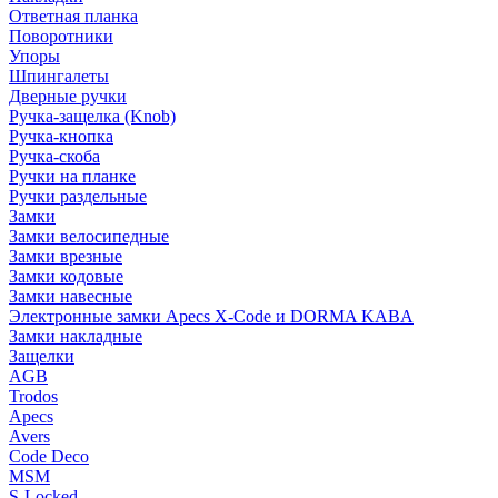
Ответная планка
Поворотники
Упоры
Шпингалеты
Дверные ручки
Ручка-защелка (Knob)
Ручка-кнопка
Ручка-скоба
Ручки на планке
Ручки раздельные
Замки
Замки велосипедные
Замки врезные
Замки кодовые
Замки навесные
Электронные замки Apecs X-Code и DORMA KABA
Замки накладные
Защелки
AGB
Trodos
Apecs
Avers
Code Deco
MSM
S-Locked