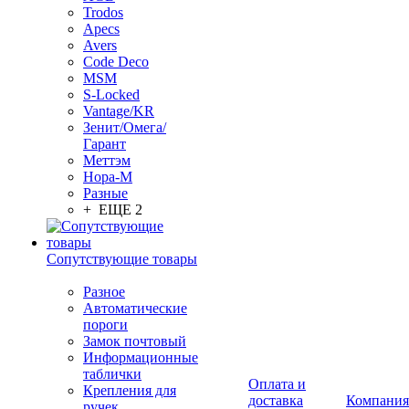
Trodos
Apecs
Avers
Code Deco
MSM
S-Locked
Vantage/KR
Зенит/Омега/
Гарант
Меттэм
Нора-М
Разные
+ ЕЩЕ 2
Сопутствующие товары
Разное
Автоматические
пороги
Замок почтовый
Информационные
таблички
Оплата и
Крепления для
доставка
Компания
ручек