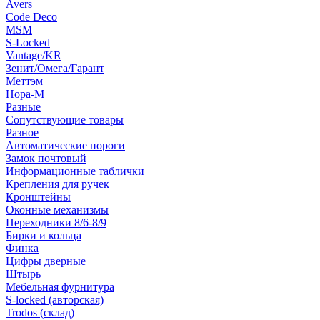
Avers
Code Deco
MSM
S-Locked
Vantage/KR
Зенит/Омега/Гарант
Меттэм
Нора-М
Разные
Сопутствующие товары
Разное
Автоматические пороги
Замок почтовый
Информационные таблички
Крепления для ручек
Кронштейны
Оконные механизмы
Переходники 8/6-8/9
Бирки и кольца
Финка
Цифры дверные
Штырь
Мебельная фурнитура
S-locked (авторская)
Trodos (склад)