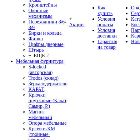
Кронштейны
Как
О к
Оконные
купить
Сер
механизмы
Условия
Кат
Переходники 8/6-
Акции
оплаты
Бре
8/9
Условия
Пар
Бирки и кольца
доставки
Кар
Финка
Гарантия
Нов
Цифры дверные
на товар
Штырь
+ ЕЩЕ 2
Мебельная фурнитура
S-locked
(авторская)
Trodos (склад)
Зеркалодержатель
КАРАТ
Крючки
прутковые (Карат,
Самир, Р.)
Магнит
мебельный
Опора мебельные
Крючки-КМ
(тройные-
эконом)