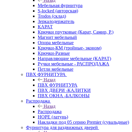
Назад
Мебельная фурнитура
S-locked (авторская)
Trodos (склад)
Зеркалодержатель
КАРАТ
Крючки прутковые (Карат, Самир, Р.)
Магнит мебельный
Опора мебельные
Крючки-КМ (тройные- эконом)
Крючки-Разные
Направляющие мебельные (КАРАТ)
Ручки мебельные - РАСПРОДАЖА
Петли мебельные
ПВХ ФУРНИТУРА
Назад
ПВХ ФУРНИТУРА
ПВХ ДВЕРИ -КАЛИТКИ
ПВХ ОКНА -БАЛКОНЫ
Распродажа
Назад
Распродажа
HOPE (латунь)
Накладки под 05 серию Premier (сувальдные)
Фурнитура для раздвижных дверей