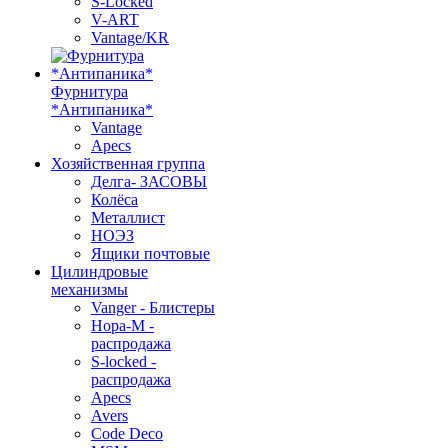
S-Locked
V-ART
Vantage/KR
Фурнитура
*Антипаника*
Vantage
Apecs
Хозяйственная группа
Делга- ЗАСОВЫ
Колёса
Металлист
НОЭЗ
Ящики почтовые
Цилиндровые
механизмы
Vanger - Блистеры
Нора-М -
распродажа
S-locked -
распродажа
Apecs
Avers
Code Deco