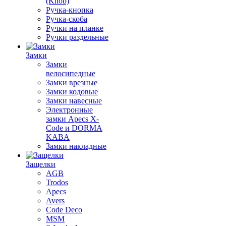
(Knob)
Ручка-кнопка
Ручка-скоба
Ручки на планке
Ручки раздельные
Замки
Замки
велосипедные
Замки врезные
Замки кодовые
Замки навесные
Электронные
замки Apecs X-
Code и DORMA
KABA
Замки накладные
Защелки
AGB
Trodos
Apecs
Avers
Code Deco
MSM