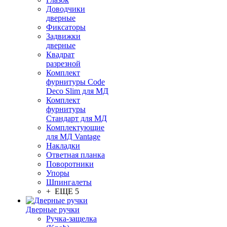
Доводчики
дверные
Фиксаторы
Задвижки
дверные
Квадрат
разрезной
Комплект
фурнитуры Code
Deco Slim для МД
Комплект
фурнитуры
Стандарт для МД
Комплектующие
для МД Vantage
Накладки
Ответная планка
Поворотники
Упоры
Шпингалеты
+ ЕЩЕ 5
Дверные ручки
Ручка-защелка