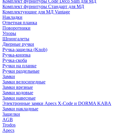
Комплект фурнитуры Code Deco Slim для МД
Комплект фурнитуры Стандарт для МД
Комплектующие для МД Vantage
Накладки
Ответная планка
Поворотники
Упоры
Шпингалеты
Дверные ручки
Ручка-защелка (Knob)
Ручка-кнопка
Ручка-скоба
Ручки на планке
Ручки раздельные
Замки
Замки велосипедные
Замки врезные
Замки кодовые
Замки навесные
Электронные замки Apecs X-Code и DORMA KABA
Замки накладные
Защелки
AGB
Trodos
Apecs