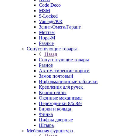
Code Deco
MSM
S-Locked
Vantage/KR
Зенит/Омега/Гарант
Меттэм
Нора-М
Разные
Сопутствующие товары
Назад
Сопутствующие товары
Разное
Автоматические пороги
Замок почтовый
Информационные таблички
Крепления для ручек
Кронштейны
Оконные механизмы
Переходники 8/6-8/9
Бирки и кольца
Финка
Цифры дверные
Штырь
Мебельная фурнитура