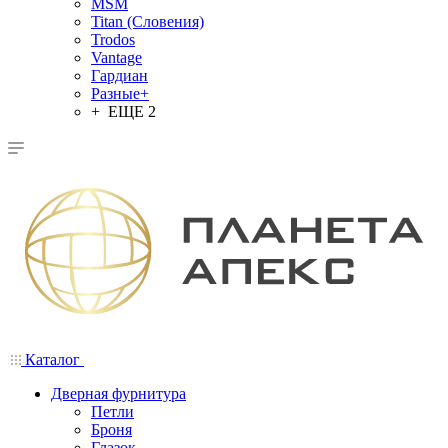
MSM
Titan (Словения)
Trodos
Vantage
Гардиан
Разные+
+ ЕЩЕ 2
Каталог
Дверная фурнитура
Петли
Броня
Глазок