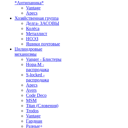
*Антипаника*
Vantage
Apecs
Хозяйственная группа
Делга- ЗАСОВЫ
Колёса
Металлист
НОЭЗ
Ящики почтовые
Цилиндровые
механизмы
Vanger - Блистеры
Нора-М -
распродажа
S-locked -
распродажа
Apecs
Avers
Code Deco
MSM
Titan (Словения)
Trodos
Vantage
Гардиан
Разные+