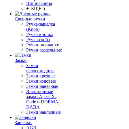
Шпингалеты
+ ЕЩЕ 5
Дверные ручки
Ручка-защелка
(Knob)
Ручка-кнопка
Ручка-скоба
Ручки на планке
Ручки раздельные
Замки
Замки
велосипедные
Замки врезные
Замки кодовые
Замки навесные
Электронные
замки Apecs X-
Code и DORMA
KABA
Замки накладные
Защелки
AGB