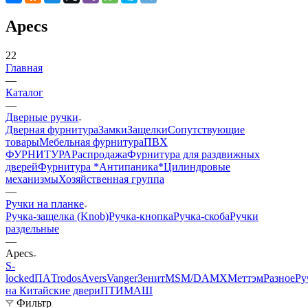
Apecs
22
Главная
—
Каталог
—
Дверные ручки
Дверная фурнитура
Замки
Защелки
Сопутствующие
товары
Мебельная фурнитура
ПВХ
ФУРНИТУРА
Распродажа
Фурнитура для раздвижных
дверей
Фурнитура *Антипаника*
Цилиндровые
механизмы
Хозяйственная группа
—
Ручки на планке
Ручка-защелка (Knob)
Ручка-кнопка
Ручка-скоба
Ручки
раздельные
—
Apecs
S-
locked
ПА
Trodos
Avers
Vanger
Зенит
MSM/DAMX
Меттэм
Разное
Ру
на Китайские двери
ПТИМАШ
Фильтр