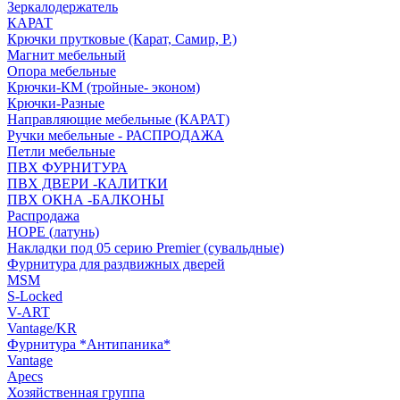
Зеркалодержатель
КАРАТ
Крючки прутковые (Карат, Самир, Р.)
Магнит мебельный
Опора мебельные
Крючки-КМ (тройные- эконом)
Крючки-Разные
Направляющие мебельные (КАРАТ)
Ручки мебельные - РАСПРОДАЖА
Петли мебельные
ПВХ ФУРНИТУРА
ПВХ ДВЕРИ -КАЛИТКИ
ПВХ ОКНА -БАЛКОНЫ
Распродажа
HOPE (латунь)
Накладки под 05 серию Premier (сувальдные)
Фурнитура для раздвижных дверей
MSM
S-Locked
V-ART
Vantage/KR
Фурнитура *Антипаника*
Vantage
Apecs
Хозяйственная группа