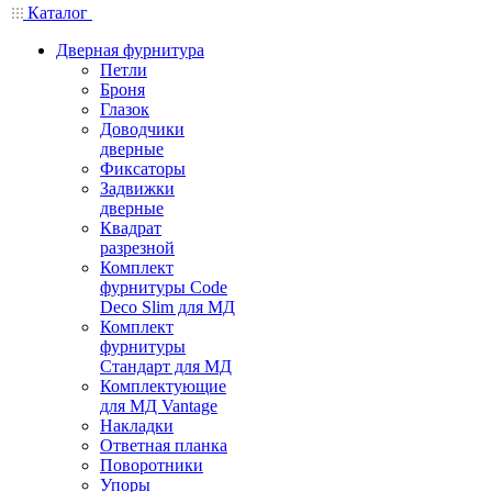
Каталог
Дверная фурнитура
Петли
Броня
Глазок
Доводчики
дверные
Фиксаторы
Задвижки
дверные
Квадрат
разрезной
Комплект
фурнитуры Code
Deco Slim для МД
Комплект
фурнитуры
Стандарт для МД
Комплектующие
для МД Vantage
Накладки
Ответная планка
Поворотники
Упоры