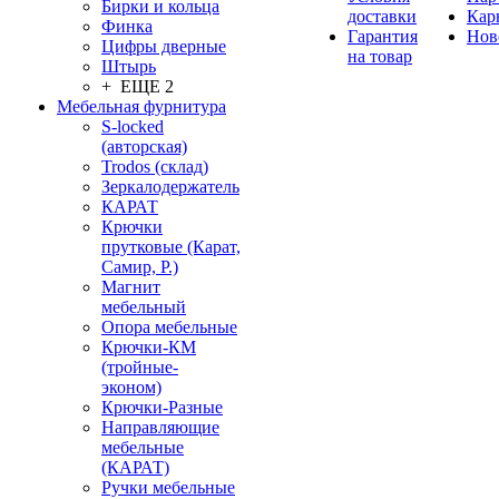
Бирки и кольца
доставки
Кар
Финка
Гарантия
Нов
Цифры дверные
на товар
Штырь
+ ЕЩЕ 2
Мебельная фурнитура
S-locked
(авторская)
Trodos (склад)
Зеркалодержатель
КАРАТ
Крючки
прутковые (Карат,
Самир, Р.)
Магнит
мебельный
Опора мебельные
Крючки-КМ
(тройные-
эконом)
Крючки-Разные
Направляющие
мебельные
(КАРАТ)
Ручки мебельные