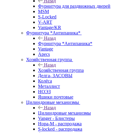
Назад
Фурнитура для раздвижных дверей
MSM
S-Locked
V-ART
Vantage/KR
Фурнитура *Антипаника*
Назад
Фурнитура *Антипаника*
Vantage
Apecs
Хозяйственная группа
Назад
Хозяйственная группа
Делга- ЗАСОВЫ
Колёса
Металлист
НОЭЗ
Ящики почтовые
Цилиндровые механизмы
Назад
Цилиндровые механизмы
Vanger - Блистеры
Нора-М - распродажа
S-locked - распродажа