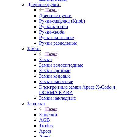
Дверные ручки
Назад
Дверные ручки
Ручка-защелка (Knob)
Ручка-кнопка
Ручка-скоба
Ручки на планке
Ручки раздельные
Замки
Назад
Замки
Замки велосипедные
Замки врезные
Замки кодовые
Замки навесные
Электронные замки Apecs X-Code и
DORMA KABA
Замки накладные
Защелки
Назад
Защелки
AGB
Trodos
Apecs
Avers