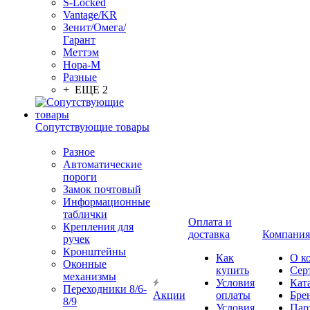
S-Locked
Vantage/KR
Зенит/Омега/
Гарант
Меттэм
Нора-М
Разные
+ ЕЩЕ 2
Сопутствующие товары
Разное
Автоматические
пороги
Замок почтовый
Информационные
таблички
Оплата и
Крепления для
доставка
Компания
ручек
Кронштейны
Как
О к
Оконные
купить
Сер
механизмы
Условия
Кат
Переходники 8/6-
Акции
оплаты
Бре
8/9
Условия
Пар