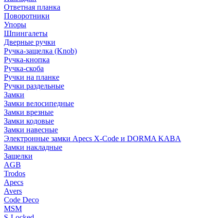
Ответная планка
Поворотники
Упоры
Шпингалеты
Дверные ручки
Ручка-защелка (Knob)
Ручка-кнопка
Ручка-скоба
Ручки на планке
Ручки раздельные
Замки
Замки велосипедные
Замки врезные
Замки кодовые
Замки навесные
Электронные замки Apecs X-Code и DORMA KABA
Замки накладные
Защелки
AGB
Trodos
Apecs
Avers
Code Deco
MSM
S-Locked