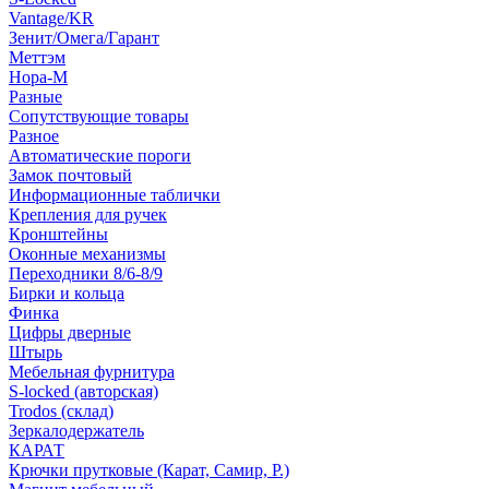
Vantage/KR
Зенит/Омега/Гарант
Меттэм
Нора-М
Разные
Сопутствующие товары
Разное
Автоматические пороги
Замок почтовый
Информационные таблички
Крепления для ручек
Кронштейны
Оконные механизмы
Переходники 8/6-8/9
Бирки и кольца
Финка
Цифры дверные
Штырь
Мебельная фурнитура
S-locked (авторская)
Trodos (склад)
Зеркалодержатель
КАРАТ
Крючки прутковые (Карат, Самир, Р.)