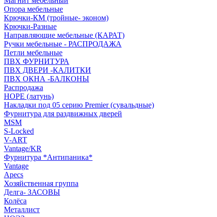
Магнит мебельный
Опора мебельные
Крючки-КМ (тройные- эконом)
Крючки-Разные
Направляющие мебельные (КАРАТ)
Ручки мебельные - РАСПРОДАЖА
Петли мебельные
ПВХ ФУРНИТУРА
ПВХ ДВЕРИ -КАЛИТКИ
ПВХ ОКНА -БАЛКОНЫ
Распродажа
HOPE (латунь)
Накладки под 05 серию Premier (сувальдные)
Фурнитура для раздвижных дверей
MSM
S-Locked
V-ART
Vantage/KR
Фурнитура *Антипаника*
Vantage
Apecs
Хозяйственная группа
Делга- ЗАСОВЫ
Колёса
Металлист