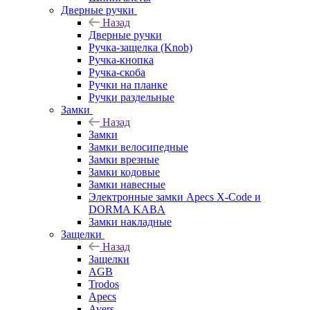
Дверные ручки
Назад
Дверные ручки
Ручка-защелка (Knob)
Ручка-кнопка
Ручка-скоба
Ручки на планке
Ручки раздельные
Замки
Назад
Замки
Замки велосипедные
Замки врезные
Замки кодовые
Замки навесные
Электронные замки Apecs X-Code и
DORMA KABA
Замки накладные
Защелки
Назад
Защелки
AGB
Trodos
Apecs
Avers