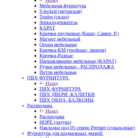
Назад
Мебельная фурнитура
S-locked (авторская)
Trodos (склад)
Зеркалодержатель
КАРАТ
Крючки прутковые (Карат, Самир, Р.)
Магнит мебельный
Опора мебельные
Крючки-КМ (тройные- эконом)
Крючки-Разные
Направляющие мебельные (КАРАТ)
Ручки мебельные - РАСПРОДАЖА
Петли мебельные
ПВХ ФУРНИТУРА
Назад
ПВХ ФУРНИТУРА
ПВХ ДВЕРИ -КАЛИТКИ
ПВХ ОКНА -БАЛКОНЫ
Распродажа
Назад
Распродажа
HOPE (латунь)
Накладки под 05 серию Premier (сувальдные)
Фурнитура для раздвижных дверей