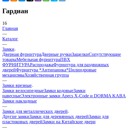
Гардиан
16
Главная
—
Каталог
—
Замки
Дверная фурнитура
Дверные ручки
Защелки
Сопутствующие
товары
Мебельная фурнитура
ПВХ
ФУРНИТУРА
Распродажа
Фурнитура для раздвижных
дверей
Фурнитура *Антипаника*
Цилиндровые
механизмы
Хозяйственная группа
—
Замки врезные
Замки велосипедные
Замки кодовые
Замки
навесные
Электронные замки Apecs X-Code и DORMA KABA
Замки накладные
—
Замки для металлических дверей
Другие замки
Замки для деревянных дверей
Замки для
пластиковых дверей
Замки на Китайские двери
—