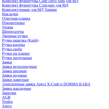
Комплект фурнитуры Code Deco Slim для МД
Комплект фурнитуры Стандарт для МД
Комплектующие для МД Vantage
Накладки
Ответная планка
Поворотники
Упоры
Шпингалеты
Дверные ручки
Ручка-защелка (Knob)
Ручка-кнопка
Ручка-скоба
Ручки на планке
Ручки раздельные
Замки
Замки велосипедные
Замки врезные
Замки кодовые
Замки навесные
Электронные замки Apecs X-Code и DORMA KABA
Замки накладные
Защелки
AGB
Trodos
Apecs