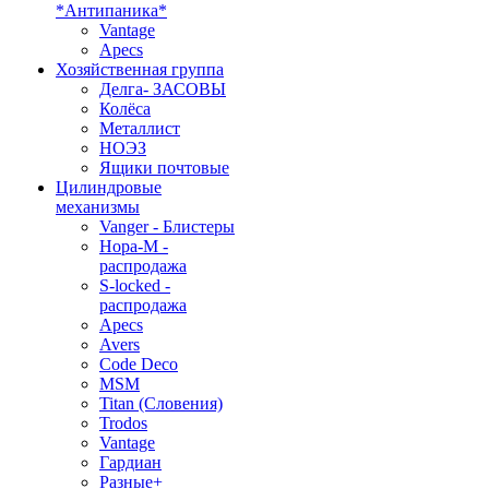
*Антипаника*
Vantage
Apecs
Хозяйственная группа
Делга- ЗАСОВЫ
Колёса
Металлист
НОЭЗ
Ящики почтовые
Цилиндровые
механизмы
Vanger - Блистеры
Нора-М -
распродажа
S-locked -
распродажа
Apecs
Avers
Code Deco
MSM
Titan (Словения)
Trodos
Vantage
Гардиан
Разные+