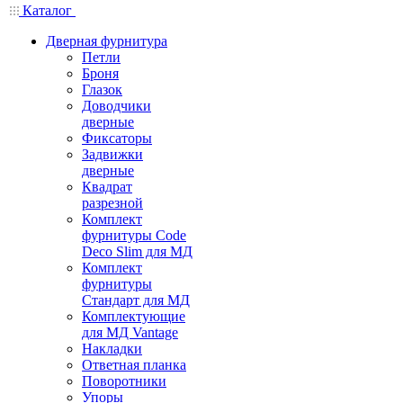
Каталог
Дверная фурнитура
Петли
Броня
Глазок
Доводчики
дверные
Фиксаторы
Задвижки
дверные
Квадрат
разрезной
Комплект
фурнитуры Code
Deco Slim для МД
Комплект
фурнитуры
Стандарт для МД
Комплектующие
для МД Vantage
Накладки
Ответная планка
Поворотники
Упоры