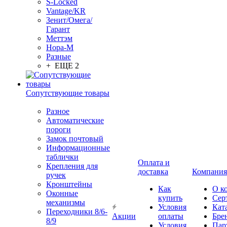
S-Locked
Vantage/KR
Зенит/Омега/
Гарант
Меттэм
Нора-М
Разные
+ ЕЩЕ 2
Сопутствующие товары
Разное
Автоматические
пороги
Замок почтовый
Информационные
таблички
Оплата и
Крепления для
доставка
Компания
ручек
Кронштейны
Как
О к
Оконные
купить
Сер
механизмы
Условия
Кат
Переходники 8/6-
Акции
оплаты
Бре
8/9
Условия
Пар