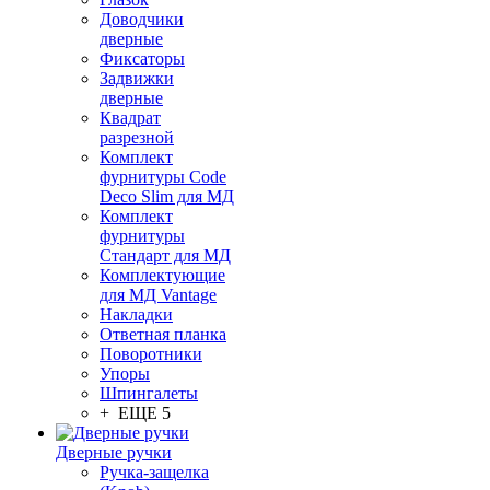
Доводчики
дверные
Фиксаторы
Задвижки
дверные
Квадрат
разрезной
Комплект
фурнитуры Code
Deco Slim для МД
Комплект
фурнитуры
Стандарт для МД
Комплектующие
для МД Vantage
Накладки
Ответная планка
Поворотники
Упоры
Шпингалеты
+ ЕЩЕ 5
Дверные ручки
Ручка-защелка