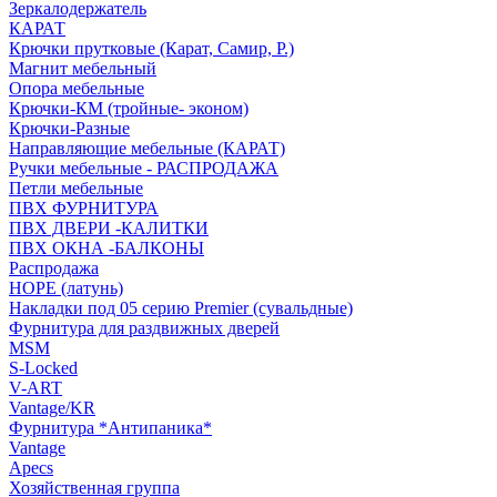
Зеркалодержатель
КАРАТ
Крючки прутковые (Карат, Самир, Р.)
Магнит мебельный
Опора мебельные
Крючки-КМ (тройные- эконом)
Крючки-Разные
Направляющие мебельные (КАРАТ)
Ручки мебельные - РАСПРОДАЖА
Петли мебельные
ПВХ ФУРНИТУРА
ПВХ ДВЕРИ -КАЛИТКИ
ПВХ ОКНА -БАЛКОНЫ
Распродажа
HOPE (латунь)
Накладки под 05 серию Premier (сувальдные)
Фурнитура для раздвижных дверей
MSM
S-Locked
V-ART
Vantage/KR
Фурнитура *Антипаника*
Vantage
Apecs
Хозяйственная группа