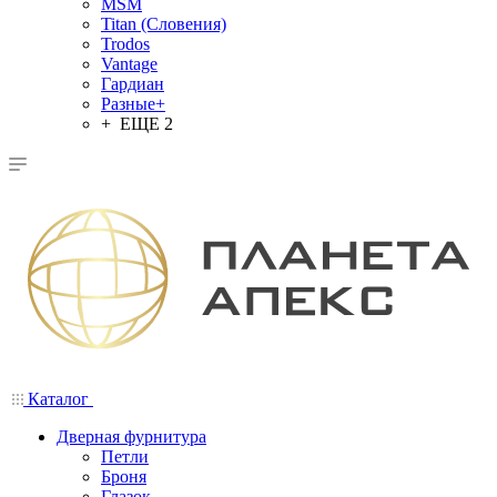
MSM
Titan (Словения)
Trodos
Vantage
Гардиан
Разные+
+ ЕЩЕ 2
Каталог
Дверная фурнитура
Петли
Броня
Глазок