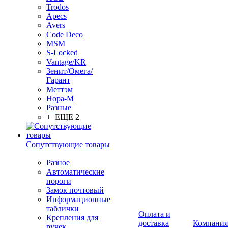
Trodos
Apecs
Avers
Code Deco
MSM
S-Locked
Vantage/KR
Зенит/Омега/
Гарант
Меттэм
Нора-М
Разные
+ ЕЩЕ 2
Сопутствующие товары
Разное
Автоматические
пороги
Замок почтовый
Информационные
таблички
Оплата и
Крепления для
доставка
Компания
ручек