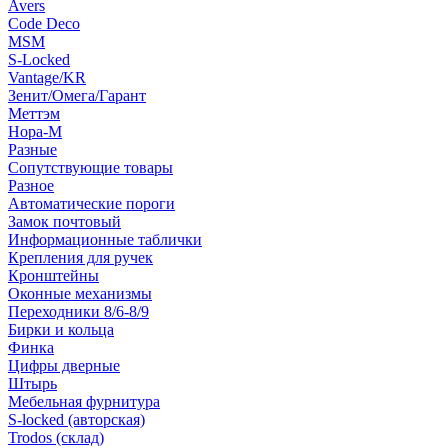
Avers
Code Deco
MSM
S-Locked
Vantage/KR
Зенит/Омега/Гарант
Меттэм
Нора-М
Разные
Сопутствующие товары
Разное
Автоматические пороги
Замок почтовый
Информационные таблички
Крепления для ручек
Кронштейны
Оконные механизмы
Переходники 8/6-8/9
Бирки и кольца
Финка
Цифры дверные
Штырь
Мебельная фурнитура
S-locked (авторская)
Trodos (склад)