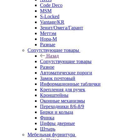
Code Deco
MSM
S-Locked
Vantage/KR
Зенит/Омега/Гарант
Меттэм
Нора-М
Разные
Сопутствующие товары
Назад
Сопутствующие товары
Разное
Автоматические пороги
Замок почтовый
Информационные таблички
Крепления для ручек
Кронштейны
Оконные механизмы
Переходники 8/6-8/9
Бирки и кольца
Финка
Цифры дверные
Штырь
Мебельная фурнитура