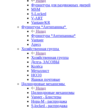
Назад
Фурнитура для раздвижных дверей
MSM
S-Locked
V-ART
Vantage/KR
Фурнитура *Антипаника*
Назад
Фурнитура *Антипаника*
Vantage
Apecs
Хозяйственная группа
Назад
Хозяйственная группа
Делга- ЗАСОВЫ
Колёса
Металлист
НОЭЗ
Ящики почтовые
Цилиндровые механизмы
Назад
Цилиндровые механизмы
Vanger - Блистеры
Нора-М - распродажа
S-locked - распродажа