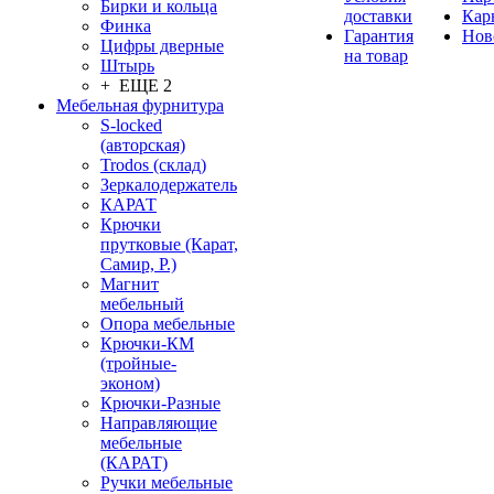
Бирки и кольца
доставки
Кар
Финка
Гарантия
Нов
Цифры дверные
на товар
Штырь
+ ЕЩЕ 2
Мебельная фурнитура
S-locked
(авторская)
Trodos (склад)
Зеркалодержатель
КАРАТ
Крючки
прутковые (Карат,
Самир, Р.)
Магнит
мебельный
Опора мебельные
Крючки-КМ
(тройные-
эконом)
Крючки-Разные
Направляющие
мебельные
(КАРАТ)
Ручки мебельные