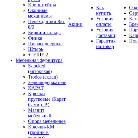
Кронштейны
Как
О к
Оконные
купить
Сер
механизмы
Условия
Кат
Переходники 8/6-
Акции
оплаты
Бре
8/9
Условия
Пар
Бирки и кольца
доставки
Кар
Финка
Гарантия
Нов
Цифры дверные
на товар
Штырь
+ ЕЩЕ 2
Мебельная фурнитура
S-locked
(авторская)
Trodos (склад)
Зеркалодержатель
КАРАТ
Крючки
прутковые (Карат,
Самир, Р.)
Магнит
мебельный
Опора мебельные
Крючки-КМ
(тройные-
эконом)