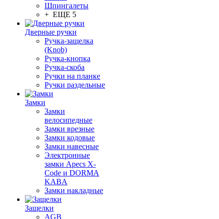
Шпингалеты
+ ЕЩЕ 5
Дверные ручки
Ручка-защелка
(Knob)
Ручка-кнопка
Ручка-скоба
Ручки на планке
Ручки раздельные
Замки
Замки
велосипедные
Замки врезные
Замки кодовые
Замки навесные
Электронные
замки Apecs X-
Code и DORMA
KABA
Замки накладные
Защелки
AGB