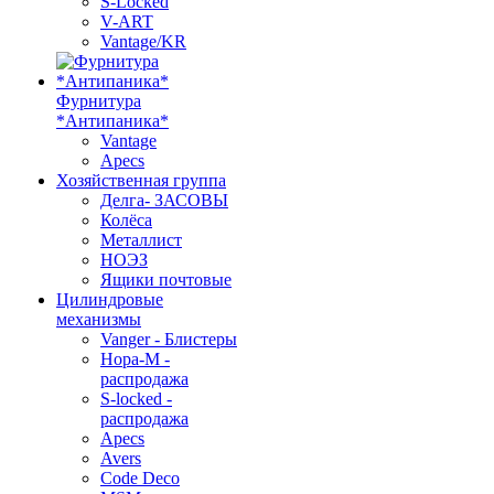
S-Locked
V-ART
Vantage/KR
Фурнитура
*Антипаника*
Vantage
Apecs
Хозяйственная группа
Делга- ЗАСОВЫ
Колёса
Металлист
НОЭЗ
Ящики почтовые
Цилиндровые
механизмы
Vanger - Блистеры
Нора-М -
распродажа
S-locked -
распродажа
Apecs
Avers
Code Deco