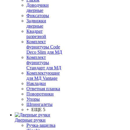
Доводчики
дверные
Фиксаторы
Задвижки
дверные
Квадрат
разрезной
Комплект
фурнитуры Code
Deco Slim для МД
Комплект
фурнитуры
Стандарт для МД
Комплектующие
для МД Vantage
Накладки
Ответная планка
Поворотники
Упоры
Шпингалеты
+ ЕЩЕ 5
Дверные ручки
Ручка-защелка