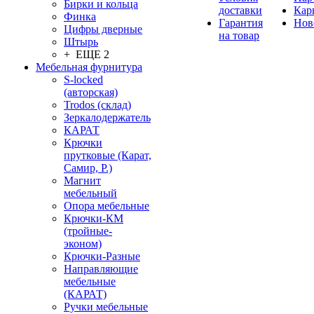
Бирки и кольца
доставки
Кар
Финка
Гарантия
Нов
Цифры дверные
на товар
Штырь
+ ЕЩЕ 2
Мебельная фурнитура
S-locked
(авторская)
Trodos (склад)
Зеркалодержатель
КАРАТ
Крючки
прутковые (Карат,
Самир, Р.)
Магнит
мебельный
Опора мебельные
Крючки-КМ
(тройные-
эконом)
Крючки-Разные
Направляющие
мебельные
(КАРАТ)
Ручки мебельные