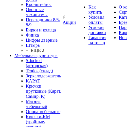
Кронштейны
Как
О к
Оконные
купить
Сер
механизмы
Условия
Кат
Переходники 8/6-
Акции
оплаты
Бре
8/9
Условия
Пар
Бирки и кольца
доставки
Кар
Финка
Гарантия
Нов
Цифры дверные
на товар
Штырь
+ ЕЩЕ 2
Мебельная фурнитура
S-locked
(авторская)
Trodos (склад)
Зеркалодержатель
КАРАТ
Крючки
прутковые (Карат,
Самир, Р.)
Магнит
мебельный
Опора мебельные
Крючки-КМ
(тройные-
эконом)