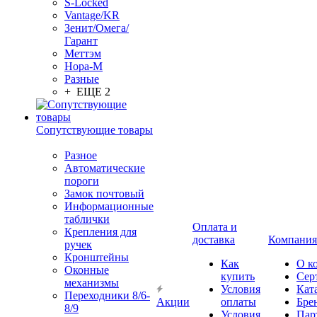
S-Locked
Vantage/KR
Зенит/Омега/
Гарант
Меттэм
Нора-М
Разные
+ ЕЩЕ 2
Сопутствующие товары
Разное
Автоматические
пороги
Замок почтовый
Информационные
таблички
Оплата и
Крепления для
доставка
Компания
ручек
Кронштейны
Как
О к
Оконные
купить
Сер
механизмы
Условия
Кат
Переходники 8/6-
Акции
оплаты
Бре
8/9
Условия
Пар