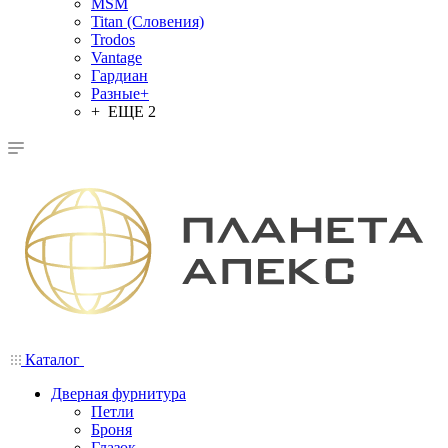
MSM
Titan (Словения)
Trodos
Vantage
Гардиан
Разные+
+ ЕЩЕ 2
Каталог
Дверная фурнитура
Петли
Броня
Глазок