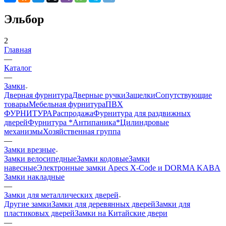
Эльбор
2
Главная
—
Каталог
—
Замки
Дверная фурнитура
Дверные ручки
Защелки
Сопутствующие
товары
Мебельная фурнитура
ПВХ
ФУРНИТУРА
Распродажа
Фурнитура для раздвижных
дверей
Фурнитура *Антипаника*
Цилиндровые
механизмы
Хозяйственная группа
—
Замки врезные
Замки велосипедные
Замки кодовые
Замки
навесные
Электронные замки Apecs X-Code и DORMA KABA
Замки накладные
—
Замки для металлических дверей
Другие замки
Замки для деревянных дверей
Замки для
пластиковых дверей
Замки на Китайские двери
—