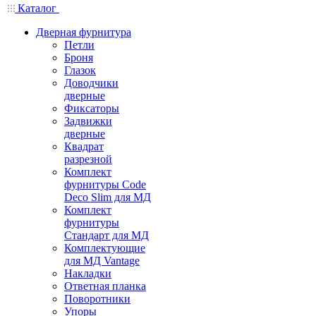
Каталог
Дверная фурнитура
Петли
Броня
Глазок
Доводчики
дверные
Фиксаторы
Задвижки
дверные
Квадрат
разрезной
Комплект
фурнитуры Code
Deco Slim для МД
Комплект
фурнитуры
Стандарт для МД
Комплектующие
для МД Vantage
Накладки
Ответная планка
Поворотники
Упоры