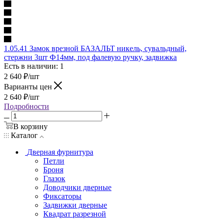
1.05.41 Замок врезной БАЗАЛЬТ никель, сувальдный,
стержни 3шт Ф14мм, под фалевую ручку, задвижка
Есть в наличии: 1
2 640
₽
/шт
Варианты цен
2 640
₽
/шт
Подробности
В корзину
Каталог
Дверная фурнитура
Петли
Броня
Глазок
Доводчики дверные
Фиксаторы
Задвижки дверные
Квадрат разрезной