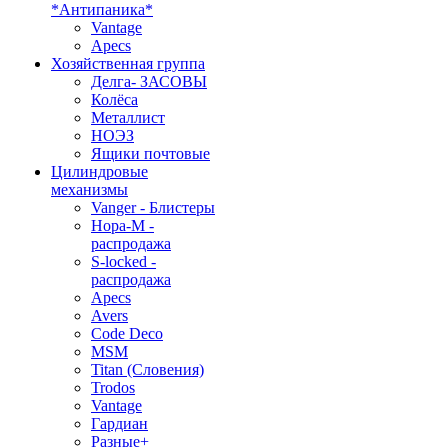
*Антипаника*
Vantage
Apecs
Хозяйственная группа
Делга- ЗАСОВЫ
Колёса
Металлист
НОЭЗ
Ящики почтовые
Цилиндровые
механизмы
Vanger - Блистеры
Нора-М -
распродажа
S-locked -
распродажа
Apecs
Avers
Code Deco
MSM
Titan (Словения)
Trodos
Vantage
Гардиан
Разные+