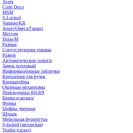
Avers
Code Deco
MSM
S-Locked
Vantage/KR
Зенит/Омега/Гарант
Меттэм
Нора-М
Разные
Сопутствующие товары
Разное
Автоматические пороги
Замок почтовый
Информационные таблички
Крепления для ручек
Кронштейны
Оконные механизмы
Переходники 8/6-8/9
Бирки и кольца
Финка
Цифры дверные
Штырь
Мебельная фурнитура
S-locked (авторская)
Trodos (склад)