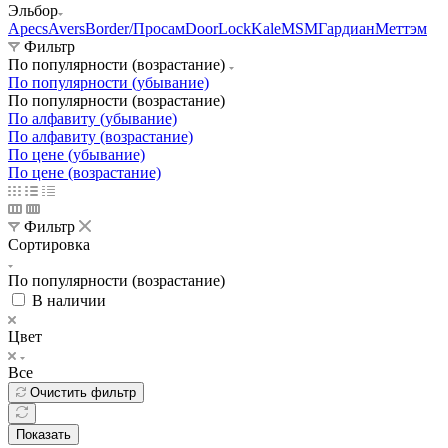
Эльбор
Apecs
Avers
Border/Просам
DoorLock
Kale
MSM
Гардиан
Меттэм
Фильтр
По популярности (возрастание)
По популярности (убывание)
По популярности (возрастание)
По алфавиту (убывание)
По алфавиту (возрастание)
По цене (убывание)
По цене (возрастание)
Фильтр
Сортировка
По популярности (возрастание)
В наличии
Цвет
Все
Очистить фильтр
Показать