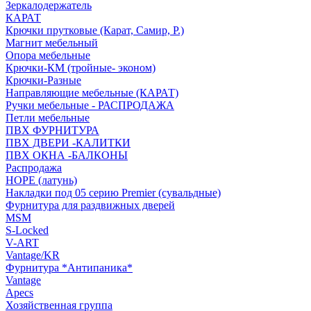
Зеркалодержатель
КАРАТ
Крючки прутковые (Карат, Самир, Р.)
Магнит мебельный
Опора мебельные
Крючки-КМ (тройные- эконом)
Крючки-Разные
Направляющие мебельные (КАРАТ)
Ручки мебельные - РАСПРОДАЖА
Петли мебельные
ПВХ ФУРНИТУРА
ПВХ ДВЕРИ -КАЛИТКИ
ПВХ ОКНА -БАЛКОНЫ
Распродажа
HOPE (латунь)
Накладки под 05 серию Premier (сувальдные)
Фурнитура для раздвижных дверей
MSM
S-Locked
V-ART
Vantage/KR
Фурнитура *Антипаника*
Vantage
Apecs
Хозяйственная группа