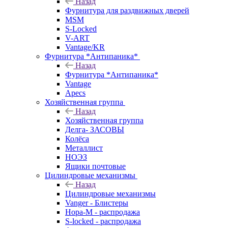
Назад
Фурнитура для раздвижных дверей
MSM
S-Locked
V-ART
Vantage/KR
Фурнитура *Антипаника*
Назад
Фурнитура *Антипаника*
Vantage
Apecs
Хозяйственная группа
Назад
Хозяйственная группа
Делга- ЗАСОВЫ
Колёса
Металлист
НОЭЗ
Ящики почтовые
Цилиндровые механизмы
Назад
Цилиндровые механизмы
Vanger - Блистеры
Нора-М - распродажа
S-locked - распродажа