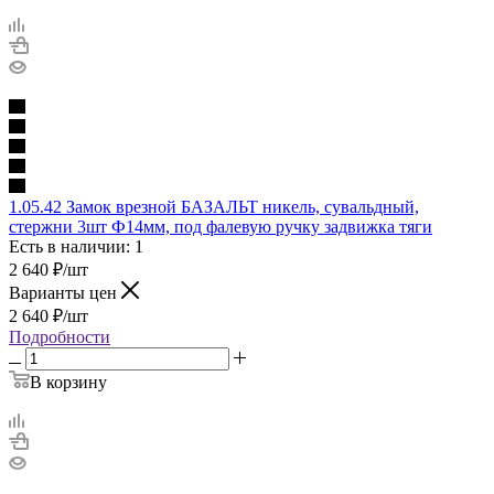
1.05.42 Замок врезной БАЗАЛЬТ никель, сувальдный,
стержни 3шт Ф14мм, под фалевую ручку задвижка тяги
Есть в наличии: 1
2 640
₽
/шт
Варианты цен
2 640
₽
/шт
Подробности
В корзину