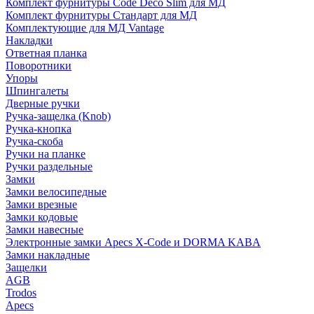
Комплект фурнитуры Code Deco Slim для МД
Комплект фурнитуры Стандарт для МД
Комплектующие для МД Vantage
Накладки
Ответная планка
Поворотники
Упоры
Шпингалеты
Дверные ручки
Ручка-защелка (Knob)
Ручка-кнопка
Ручка-скоба
Ручки на планке
Ручки раздельные
Замки
Замки велосипедные
Замки врезные
Замки кодовые
Замки навесные
Электронные замки Apecs X-Code и DORMA KABA
Замки накладные
Защелки
AGB
Trodos
Apecs