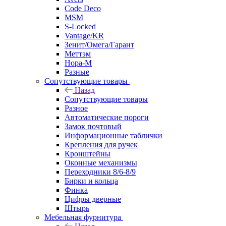
Code Deco
MSM
S-Locked
Vantage/KR
Зенит/Омега/Гарант
Меттэм
Нора-М
Разные
Сопутствующие товары
Назад
Сопутствующие товары
Разное
Автоматические пороги
Замок почтовый
Информационные таблички
Крепления для ручек
Кронштейны
Оконные механизмы
Переходники 8/6-8/9
Бирки и кольца
Финка
Цифры дверные
Штырь
Мебельная фурнитура