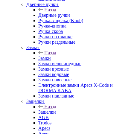
Дверные ручки
Назад
Дверные ручки
Ручка-защелка (Knob)
Ручка-кнопка
Ручка-скоба
Ручки на планке
Ручки раздельные
Замки
Назад
Замки
Замки велосипедные
Замки врезные
Замки кодовые
Замки навесные
Электронные замки Apecs X-Code и
DORMA KABA
Замки накладные
Защелки
Назад
Защелки
AGB
Trodos
Apecs
Avers