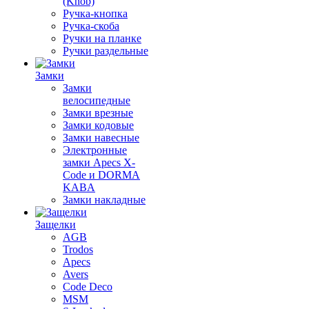
(Knob)
Ручка-кнопка
Ручка-скоба
Ручки на планке
Ручки раздельные
Замки
Замки
велосипедные
Замки врезные
Замки кодовые
Замки навесные
Электронные
замки Apecs X-
Code и DORMA
KABA
Замки накладные
Защелки
AGB
Trodos
Apecs
Avers
Code Deco
MSM