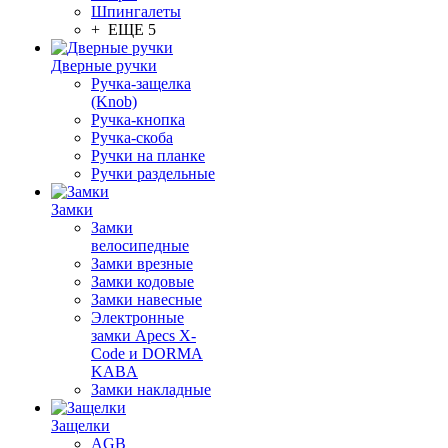
Шпингалеты
+ ЕЩЕ 5
Дверные ручки
Ручка-защелка
(Knob)
Ручка-кнопка
Ручка-скоба
Ручки на планке
Ручки раздельные
Замки
Замки
велосипедные
Замки врезные
Замки кодовые
Замки навесные
Электронные
замки Apecs X-
Code и DORMA
KABA
Замки накладные
Защелки
AGB