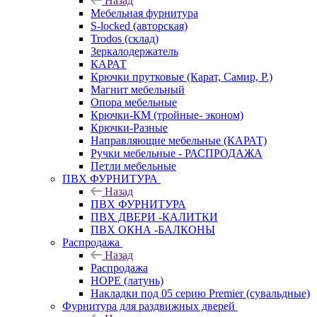
Назад
Мебельная фурнитура
S-locked (авторская)
Trodos (склад)
Зеркалодержатель
КАРАТ
Крючки прутковые (Карат, Самир, Р.)
Магнит мебельный
Опора мебельные
Крючки-КМ (тройные- эконом)
Крючки-Разные
Направляющие мебельные (КАРАТ)
Ручки мебельные - РАСПРОДАЖА
Петли мебельные
ПВХ ФУРНИТУРА
Назад
ПВХ ФУРНИТУРА
ПВХ ДВЕРИ -КАЛИТКИ
ПВХ ОКНА -БАЛКОНЫ
Распродажа
Назад
Распродажа
HOPE (латунь)
Накладки под 05 серию Premier (сувальдные)
Фурнитура для раздвижных дверей