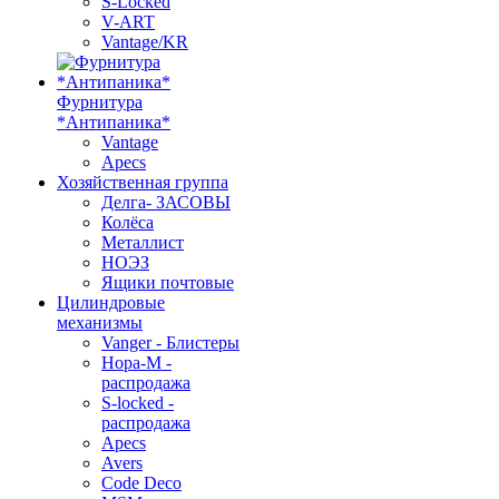
S-Locked
V-ART
Vantage/KR
Фурнитура
*Антипаника*
Vantage
Apecs
Хозяйственная группа
Делга- ЗАСОВЫ
Колёса
Металлист
НОЭЗ
Ящики почтовые
Цилиндровые
механизмы
Vanger - Блистеры
Нора-М -
распродажа
S-locked -
распродажа
Apecs
Avers
Code Deco