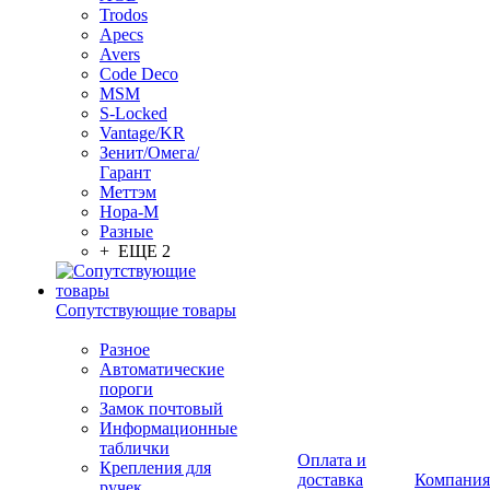
Trodos
Apecs
Avers
Code Deco
MSM
S-Locked
Vantage/KR
Зенит/Омега/
Гарант
Меттэм
Нора-М
Разные
+ ЕЩЕ 2
Сопутствующие товары
Разное
Автоматические
пороги
Замок почтовый
Информационные
таблички
Оплата и
Крепления для
доставка
Компания
ручек