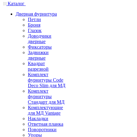
Каталог
Дверная фурнитура
Петли
Броня
Глазок
Доводчики
дверные
Фиксаторы
Задвижки
дверные
Квадрат
разрезной
Комплект
фурнитуры Code
Deco Slim для МД
Комплект
фурнитуры
Стандарт для МД
Комплектующие
для МД Vantage
Накладки
Ответная планка
Поворотники
Упоры