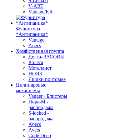
S-Locked
V-ART
Vantage/KR
Фурнитура
*Антипаника*
Vantage
Apecs
Хозяйственная группа
Делга- ЗАСОВЫ
Колёса
Металлист
НОЭЗ
Ящики почтовые
Цилиндровые
механизмы
Vanger - Блистеры
Нора-М -
распродажа
S-locked -
распродажа
Apecs
Avers
Code Deco