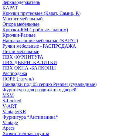
Зеркалодержатель
КАРАТ
Крючки прутковые (Карат, Самир, Р.)
Магнит мебельный
Опора мебельные
Крючки-КМ (тройные- эконом)
Крючки-Разные
Направляющие мебельные (КАРАТ)
Ручки мебельные - РАСПРОДАЖА
Петли мебельные
ПВХ ФУРНИТУРА
ПВХ ДВЕРИ -КАЛИТКИ
ПВХ ОКНА -БАЛКОНЫ
Распродажа
HOPE (латунь)
Накладки под 05 серию Premier (сувальдные)
Фурнитура для раздвижных дверей
MSM
S-Locked
V-ART
Vantage/KR
Фурнитура *Антипаника*
Vantage
Apecs
Хозяйственная группа