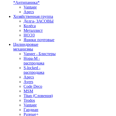
*Антипаника*
Vantage
Apecs
Хозяйственная группа
Делга- ЗАСОВЫ
Колёса
Металлист
НОЭЗ
Ящики почтовые
Цилиндровые
механизмы
Vanger - Блистеры
Нора-М -
распродажа
S-locked -
распродажа
Apecs
Avers
Code Deco
MSM
Titan (Словения)
Trodos
Vantage
Гардиан
Разные+