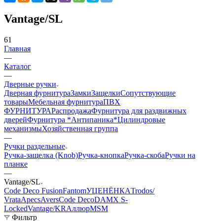
Vantage/SL
61
Главная
—
Каталог
—
Дверные ручки
Дверная фурнитура
Замки
Защелки
Сопутствующие
товары
Мебельная фурнитура
ПВХ
ФУРНИТУРА
Распродажа
Фурнитура для раздвижных
дверей
Фурнитура *Антипаника*
Цилиндровые
механизмы
Хозяйственная группа
—
Ручки раздельные
Ручка-защелка (Knob)
Ручка-кнопка
Ручка-скоба
Ручки на
планке
—
Vantage/SL
Code Deco Fusion
Fantom
УЦЕНЁНКА
Trodos/
Vrata
Apecs
Avers
Code Deco
DAMX
S-
Locked
Vantage/KR
Аллюр
MSM
Фильтр