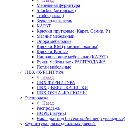
Назад
Мебельная фурнитура
S-locked (авторская)
Trodos (склад)
Зеркалодержатель
КАРАТ
Крючки прутковые (Карат, Самир, Р.)
Магнит мебельный
Опора мебельные
Крючки-КМ (тройные- эконом)
Крючки-Разные
Направляющие мебельные (КАРАТ)
Ручки мебельные - РАСПРОДАЖА
Петли мебельные
ПВХ ФУРНИТУРА
Назад
ПВХ ФУРНИТУРА
ПВХ ДВЕРИ -КАЛИТКИ
ПВХ ОКНА -БАЛКОНЫ
Распродажа
Назад
Распродажа
HOPE (латунь)
Накладки под 05 серию Premier (сувальдные)
Фурнитура для раздвижных дверей