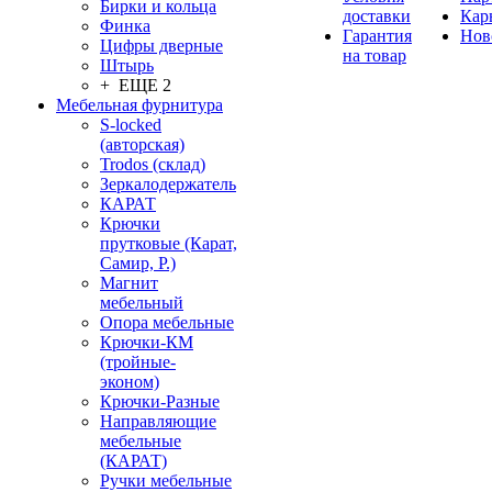
Бирки и кольца
доставки
Кар
Финка
Гарантия
Нов
Цифры дверные
на товар
Штырь
+ ЕЩЕ 2
Мебельная фурнитура
S-locked
(авторская)
Trodos (склад)
Зеркалодержатель
КАРАТ
Крючки
прутковые (Карат,
Самир, Р.)
Магнит
мебельный
Опора мебельные
Крючки-КМ
(тройные-
эконом)
Крючки-Разные
Направляющие
мебельные
(КАРАТ)
Ручки мебельные