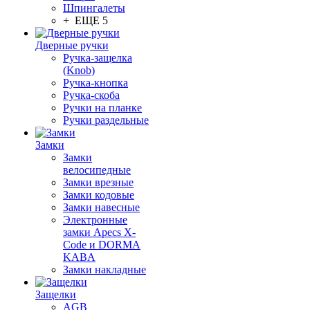
Шпингалеты
+ ЕЩЕ 5
Дверные ручки
Ручка-защелка
(Knob)
Ручка-кнопка
Ручка-скоба
Ручки на планке
Ручки раздельные
Замки
Замки
велосипедные
Замки врезные
Замки кодовые
Замки навесные
Электронные
замки Apecs X-
Code и DORMA
KABA
Замки накладные
Защелки
AGB