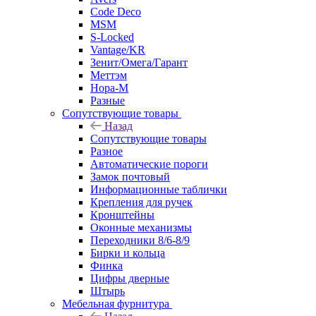
Code Deco
MSM
S-Locked
Vantage/KR
Зенит/Омега/Гарант
Меттэм
Нора-М
Разные
Сопутствующие товары
Назад
Сопутствующие товары
Разное
Автоматические пороги
Замок почтовый
Информационные таблички
Крепления для ручек
Кронштейны
Оконные механизмы
Переходники 8/6-8/9
Бирки и кольца
Финка
Цифры дверные
Штырь
Мебельная фурнитура