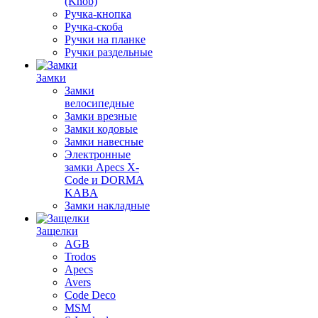
(Knob)
Ручка-кнопка
Ручка-скоба
Ручки на планке
Ручки раздельные
Замки
Замки
велосипедные
Замки врезные
Замки кодовые
Замки навесные
Электронные
замки Apecs X-
Code и DORMA
KABA
Замки накладные
Защелки
AGB
Trodos
Apecs
Avers
Code Deco
MSM