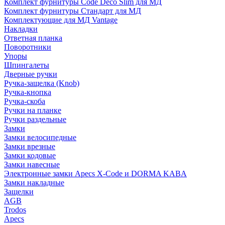
Комплект фурнитуры Code Deco Slim для МД
Комплект фурнитуры Стандарт для МД
Комплектующие для МД Vantage
Накладки
Ответная планка
Поворотники
Упоры
Шпингалеты
Дверные ручки
Ручка-защелка (Knob)
Ручка-кнопка
Ручка-скоба
Ручки на планке
Ручки раздельные
Замки
Замки велосипедные
Замки врезные
Замки кодовые
Замки навесные
Электронные замки Apecs X-Code и DORMA KABA
Замки накладные
Защелки
AGB
Trodos
Apecs