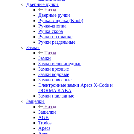
Дверные ручки
Назад
Дверные ручки
Ручка-защелка (Knob)
Ручка-кнопка
Ручка-скоба
Ручки на планке
Ручки раздельные
Замки
Назад
Замки
Замки велосипедные
Замки врезные
Замки кодовые
Замки навесные
Электронные замки Apecs X-Code и
DORMA KABA
Замки накладные
Защелки
Назад
Защелки
AGB
Trodos
Apecs
Avers