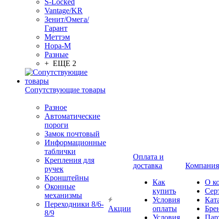
S-Locked
Vantage/KR
Зенит/Омега/
Гарант
Меттэм
Нора-М
Разные
+ ЕЩЕ 2
Сопутствующие товары
Разное
Автоматические
пороги
Замок почтовый
Информационные
таблички
Оплата и
Крепления для
доставка
Компания
ручек
Кронштейны
Как
О к
Оконные
купить
Сер
механизмы
Условия
Кат
Переходники 8/6-
Акции
оплаты
Бре
8/9
Условия
Пар