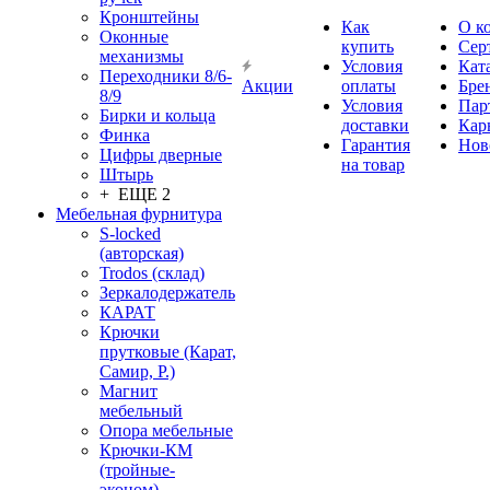
Кронштейны
Как
О к
Оконные
купить
Сер
механизмы
Условия
Кат
Переходники 8/6-
Акции
оплаты
Бре
8/9
Условия
Пар
Бирки и кольца
доставки
Кар
Финка
Гарантия
Нов
Цифры дверные
на товар
Штырь
+ ЕЩЕ 2
Мебельная фурнитура
S-locked
(авторская)
Trodos (склад)
Зеркалодержатель
КАРАТ
Крючки
прутковые (Карат,
Самир, Р.)
Магнит
мебельный
Опора мебельные
Крючки-КМ
(тройные-
эконом)