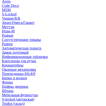
Avers
Code Deco
MSM
S-Locked
Vantage/KR
Зенит/Омега/Гарант
Меттэм
Нора-М
Разные
Сопутствующие товары
Разное
Автоматические пороги
Замок почтовый
Информационные таблички
Крепления для ручек
Кронштейны
Оконные механизмы
Переходники 8/6-8/9
Бирки и кольца
Финка
Цифры дверные
Штырь
Мебельная фурнитура
S-locked (авторская)
Trodos (склад)