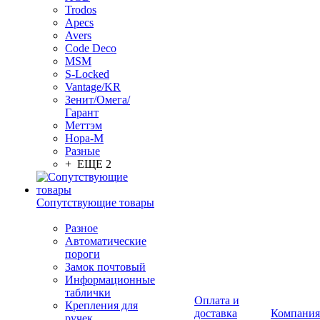
Trodos
Apecs
Avers
Code Deco
MSM
S-Locked
Vantage/KR
Зенит/Омега/
Гарант
Меттэм
Нора-М
Разные
+ ЕЩЕ 2
Сопутствующие товары
Разное
Автоматические
пороги
Замок почтовый
Информационные
таблички
Оплата и
Крепления для
доставка
Компания
ручек