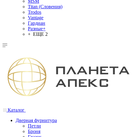
MSM
Titan (Словения)
Trodos
Vantage
Гардиан
Разные+
+ ЕЩЕ 2
Каталог
Дверная фурнитура
Петли
Броня
Глазок