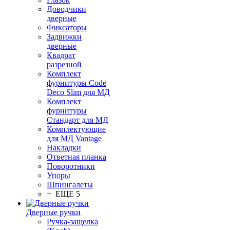
Доводчики
дверные
Фиксаторы
Задвижки
дверные
Квадрат
разрезной
Комплект
фурнитуры Code
Deco Slim для МД
Комплект
фурнитуры
Стандарт для МД
Комплектующие
для МД Vantage
Накладки
Ответная планка
Поворотники
Упоры
Шпингалеты
+ ЕЩЕ 5
Дверные ручки
Ручка-защелка