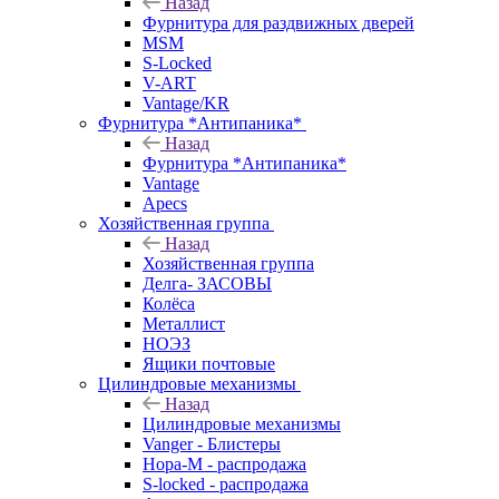
Назад
Фурнитура для раздвижных дверей
MSM
S-Locked
V-ART
Vantage/KR
Фурнитура *Антипаника*
Назад
Фурнитура *Антипаника*
Vantage
Apecs
Хозяйственная группа
Назад
Хозяйственная группа
Делга- ЗАСОВЫ
Колёса
Металлист
НОЭЗ
Ящики почтовые
Цилиндровые механизмы
Назад
Цилиндровые механизмы
Vanger - Блистеры
Нора-М - распродажа
S-locked - распродажа