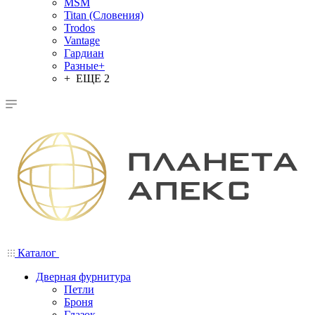
MSM
Titan (Словения)
Trodos
Vantage
Гардиан
Разные+
+ ЕЩЕ 2
Каталог
Дверная фурнитура
Петли
Броня
Глазок