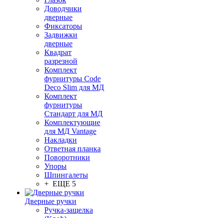
Доводчики
дверные
Фиксаторы
Задвижки
дверные
Квадрат
разрезной
Комплект
фурнитуры Code
Deco Slim для МД
Комплект
фурнитуры
Стандарт для МД
Комплектующие
для МД Vantage
Накладки
Ответная планка
Поворотники
Упоры
Шпингалеты
+ ЕЩЕ 5
Дверные ручки
Ручка-защелка