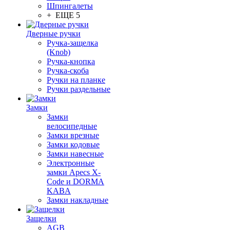
Шпингалеты
+ ЕЩЕ 5
Дверные ручки
Ручка-защелка
(Knob)
Ручка-кнопка
Ручка-скоба
Ручки на планке
Ручки раздельные
Замки
Замки
велосипедные
Замки врезные
Замки кодовые
Замки навесные
Электронные
замки Apecs X-
Code и DORMA
KABA
Замки накладные
Защелки
AGB