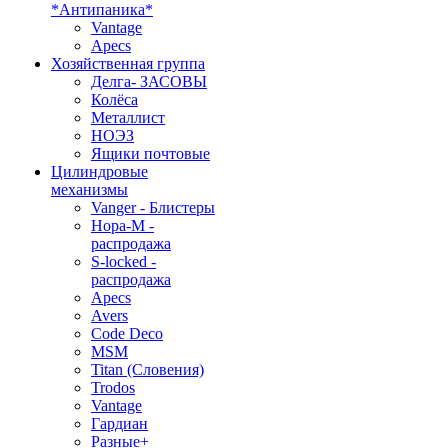
*Антипаника*
Vantage
Apecs
Хозяйственная группа
Делга- ЗАСОВЫ
Колёса
Металлист
НОЭЗ
Ящики почтовые
Цилиндровые
механизмы
Vanger - Блистеры
Нора-М -
распродажа
S-locked -
распродажа
Apecs
Avers
Code Deco
MSM
Titan (Словения)
Trodos
Vantage
Гардиан
Разные+