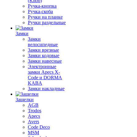
(Knob)
Ручка-кнопка
Ручка-скоба
Ручки на планке
Ручки раздельные
Замки
Замки
велосипедные
Замки врезные
Замки кодовые
Замки навесные
Электронные
замки Apecs X-
Code и DORMA
KABA
Замки накладные
Защелки
AGB
Trodos
Apecs
Avers
Code Deco
MSM