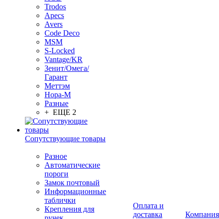
Trodos
Apecs
Avers
Code Deco
MSM
S-Locked
Vantage/KR
Зенит/Омега/
Гарант
Меттэм
Нора-М
Разные
+ ЕЩЕ 2
Сопутствующие товары
Разное
Автоматические
пороги
Замок почтовый
Информационные
таблички
Оплата и
Крепления для
доставка
Компания
ручек