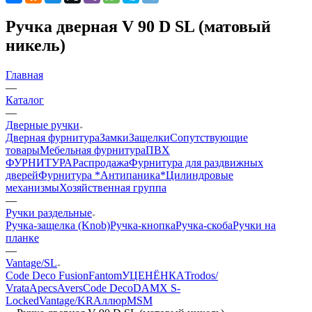
Ручка дверная V 90 D SL (матовый
никель)
Главная
—
Каталог
—
Дверные ручки
Дверная фурнитура
Замки
Защелки
Сопутствующие
товары
Мебельная фурнитура
ПВХ
ФУРНИТУРА
Распродажа
Фурнитура для раздвижных
дверей
Фурнитура *Антипаника*
Цилиндровые
механизмы
Хозяйственная группа
—
Ручки раздельные
Ручка-защелка (Knob)
Ручка-кнопка
Ручка-скоба
Ручки на
планке
—
Vantage/SL
Code Deco Fusion
Fantom
УЦЕНЁНКА
Trodos/
Vrata
Apecs
Avers
Code Deco
DAMX
S-
Locked
Vantage/KR
Аллюр
MSM