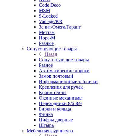
Code Deco
MSM
S-Locked
Vantage/KR
Зенит/Омега/Гарант
Меттэм
Нора-М
Разные
Сопутствующие товары
Назад
Сопутствующие товары
Разное
Автоматические пороги
Замок почтовый
Информационные таблички
Крепления для ручек
Кронштейны
Оконные механизмы
Переходники 8/6-8/9
Бирки и кольца
Финка
Цифры дверные
Штырь
Мебельная фурнитура