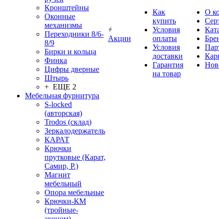
Кронштейны
Как
О к
Оконные
купить
Сер
механизмы
Условия
Кат
Переходники 8/6-
Акции
оплаты
Бре
8/9
Условия
Пар
Бирки и кольца
доставки
Кар
Финка
Гарантия
Нов
Цифры дверные
на товар
Штырь
+ ЕЩЕ 2
Мебельная фурнитура
S-locked
(авторская)
Trodos (склад)
Зеркалодержатель
КАРАТ
Крючки
прутковые (Карат,
Самир, Р.)
Магнит
мебельный
Опора мебельные
Крючки-КМ
(тройные-
эконом)