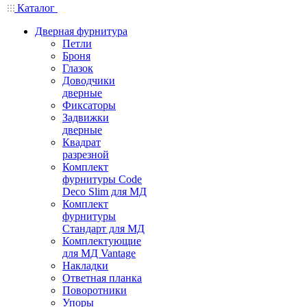
Каталог
Дверная фурнитура
Петли
Броня
Глазок
Доводчики
дверные
Фиксаторы
Задвижки
дверные
Квадрат
разрезной
Комплект
фурнитуры Code
Deco Slim для МД
Комплект
фурнитуры
Стандарт для МД
Комплектующие
для МД Vantage
Накладки
Ответная планка
Поворотники
Упоры