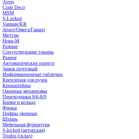
Avers
Code Deco
MSM
S-Locked
Vantage/KR
Зенит/Омега/Гарант
Меттэм
Нора-М
Разные
Сопутствующие товары
Разное
Автоматические пороги
Замок почтовый
Информационные таблички
Крепления для ручек
Кронштейны
Оконные механизмы
Переходники 8/6-8/9
Бирки и кольца
Финка
Цифры дверные
Штырь
Мебельная фурнитура
S-locked (авторская)
Trodos (склад)