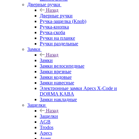
Дверные ручки
Назад
Дверные ручки
Ручка-защелка (Knob)
Ручка-кнопка
Ручка-скоба
Ручки на планке
Ручки раздельные
Замки
Назад
Замки
Замки велосипедные
Замки врезные
Замки кодовые
Замки навесные
Электронные замки Apecs X-Code и
DORMA KABA
Замки накладные
Защелки
Назад
Защелки
AGB
Trodos
Apecs
Avers