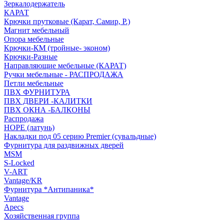
Зеркалодержатель
КАРАТ
Крючки прутковые (Карат, Самир, Р.)
Магнит мебельный
Опора мебельные
Крючки-КМ (тройные- эконом)
Крючки-Разные
Направляющие мебельные (КАРАТ)
Ручки мебельные - РАСПРОДАЖА
Петли мебельные
ПВХ ФУРНИТУРА
ПВХ ДВЕРИ -КАЛИТКИ
ПВХ ОКНА -БАЛКОНЫ
Распродажа
HOPE (латунь)
Накладки под 05 серию Premier (сувальдные)
Фурнитура для раздвижных дверей
MSM
S-Locked
V-ART
Vantage/KR
Фурнитура *Антипаника*
Vantage
Apecs
Хозяйственная группа