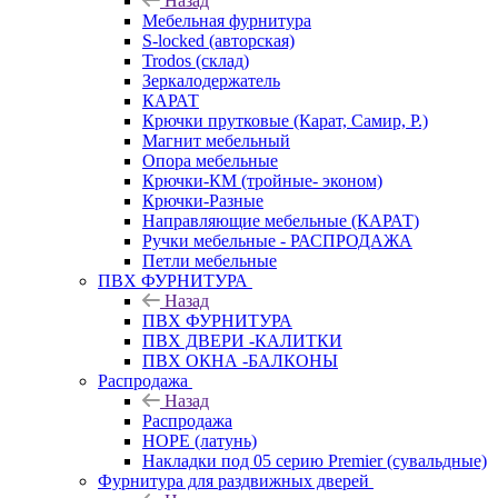
Назад
Мебельная фурнитура
S-locked (авторская)
Trodos (склад)
Зеркалодержатель
КАРАТ
Крючки прутковые (Карат, Самир, Р.)
Магнит мебельный
Опора мебельные
Крючки-КМ (тройные- эконом)
Крючки-Разные
Направляющие мебельные (КАРАТ)
Ручки мебельные - РАСПРОДАЖА
Петли мебельные
ПВХ ФУРНИТУРА
Назад
ПВХ ФУРНИТУРА
ПВХ ДВЕРИ -КАЛИТКИ
ПВХ ОКНА -БАЛКОНЫ
Распродажа
Назад
Распродажа
HOPE (латунь)
Накладки под 05 серию Premier (сувальдные)
Фурнитура для раздвижных дверей