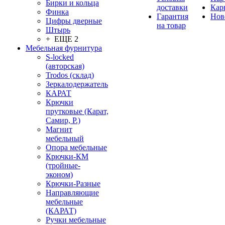
Бирки и кольца
доставки
Кар
Финка
Гарантия
Нов
Цифры дверные
на товар
Штырь
+ ЕЩЕ 2
Мебельная фурнитура
S-locked
(авторская)
Trodos (склад)
Зеркалодержатель
КАРАТ
Крючки
прутковые (Карат,
Самир, Р.)
Магнит
мебельный
Опора мебельные
Крючки-КМ
(тройные-
эконом)
Крючки-Разные
Направляющие
мебельные
(КАРАТ)
Ручки мебельные