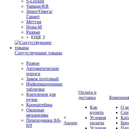
S-Locked
Vantage/KR
Зенит/Омега/
Гарант
Меттэм
Нора-М
Разные
+ ЕЩЕ 2
Сопутствующие товары
Разное
Автоматические
пороги
Замок почтовый
Информационные
таблички
Оплата и
Крепления для
доставка
Компания
ручек
Кронштейны
Как
О к
Оконные
купить
Сер
механизмы
Условия
Кат
Переходники 8/6-
Акции
оплаты
Бре
8/9
Условия
Пар