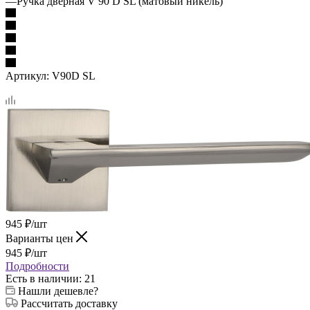
—
Ручка дверная V 90 D SL (матовый никель)
Артикул:
V90D SL
945
₽
/шт
Варианты цен
945
₽
/шт
Подробности
Есть в наличии
: 21
Нашли дешевле?
Рассчитать доставку