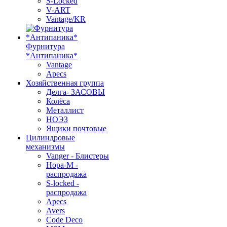
S-Locked
V-ART
Vantage/KR
Фурнитура
*Антипаника*
Vantage
Apecs
Хозяйственная группа
Делга- ЗАСОВЫ
Колёса
Металлист
НОЭЗ
Ящики почтовые
Цилиндровые
механизмы
Vanger - Блистеры
Нора-М -
распродажа
S-locked -
распродажа
Apecs
Avers
Code Deco