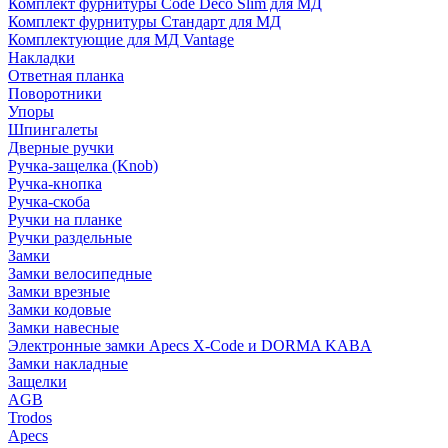
Комплект фурнитуры Code Deco Slim для МД
Комплект фурнитуры Стандарт для МД
Комплектующие для МД Vantage
Накладки
Ответная планка
Поворотники
Упоры
Шпингалеты
Дверные ручки
Ручка-защелка (Knob)
Ручка-кнопка
Ручка-скоба
Ручки на планке
Ручки раздельные
Замки
Замки велосипедные
Замки врезные
Замки кодовые
Замки навесные
Электронные замки Apecs X-Code и DORMA KABA
Замки накладные
Защелки
AGB
Trodos
Apecs