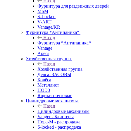
Назад
Фурнитура для раздвижных дверей
MSM
S-Locked
V-ART
Vantage/KR
Фурнитура *Антипаника*
Назад
Фурнитура *Антипаника*
Vantage
Apecs
Хозяйственная группа
Назад
Хозяйственная группа
Делга- ЗАСОВЫ
Колёса
Металлист
НОЭЗ
Ящики почтовые
Цилиндровые механизмы
Назад
Цилиндровые механизмы
Vanger - Блистеры
Нора-М - распродажа
S-locked - распродажа