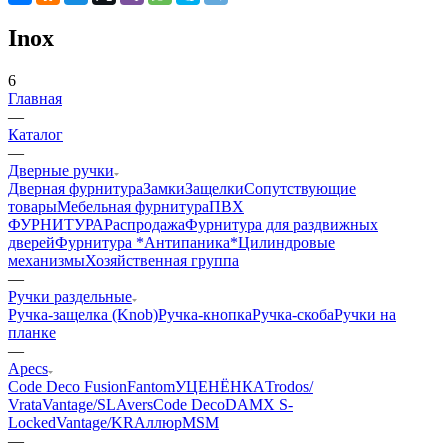
Inox
6
Главная
—
Каталог
—
Дверные ручки
Дверная фурнитура
Замки
Защелки
Сопутствующие
товары
Мебельная фурнитура
ПВХ
ФУРНИТУРА
Распродажа
Фурнитура для раздвижных
дверей
Фурнитура *Антипаника*
Цилиндровые
механизмы
Хозяйственная группа
—
Ручки раздельные
Ручка-защелка (Knob)
Ручка-кнопка
Ручка-скоба
Ручки на
планке
—
Apecs
Code Deco Fusion
Fantom
УЦЕНЁНКА
Trodos/
Vrata
Vantage/SL
Avers
Code Deco
DAMX
S-
Locked
Vantage/KR
Аллюр
MSM
—