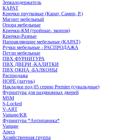
Зеркалодержатель
КАРАТ
Крючки прутковые (Карат, Самир, Р.)
Магнит мебельный
Опора мебельные
Крючки-КМ (тройные- эконом)
Крючки-Разные
Направляющие мебельные (КАРАТ)
Ручки мебельные - РАСПРОДАЖА
Петли мебельные
ПВХ ФУРНИТУРА
ПВХ ДВЕРИ -КАЛИТКИ
ПВХ ОКНА -БАЛКОНЫ
Распродажа
HOPE (латунь)
Накладки под 05 серию Premier (сувальдные)
Фурнитура для раздвижных дверей
MSM
S-Locked
V-ART
Vantage/KR
Фурнитура *Антипаника*
Vantage
Apecs
Хозяйственная группа