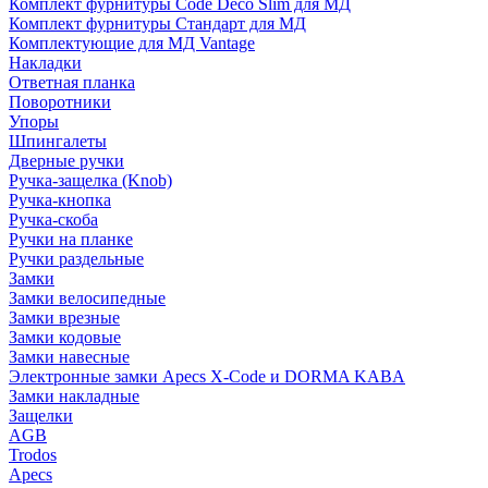
Комплект фурнитуры Code Deco Slim для МД
Комплект фурнитуры Стандарт для МД
Комплектующие для МД Vantage
Накладки
Ответная планка
Поворотники
Упоры
Шпингалеты
Дверные ручки
Ручка-защелка (Knob)
Ручка-кнопка
Ручка-скоба
Ручки на планке
Ручки раздельные
Замки
Замки велосипедные
Замки врезные
Замки кодовые
Замки навесные
Электронные замки Apecs X-Code и DORMA KABA
Замки накладные
Защелки
AGB
Trodos
Apecs