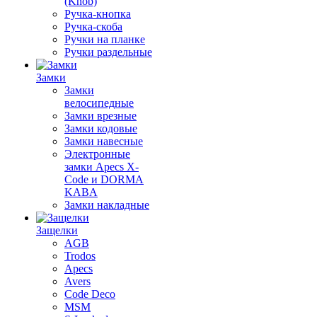
(Knob)
Ручка-кнопка
Ручка-скоба
Ручки на планке
Ручки раздельные
Замки
Замки
велосипедные
Замки врезные
Замки кодовые
Замки навесные
Электронные
замки Apecs X-
Code и DORMA
KABA
Замки накладные
Защелки
AGB
Trodos
Apecs
Avers
Code Deco
MSM