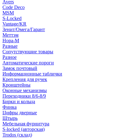
Avers
Code Deco
MSM
S-Locked
Vantage/KR
Зенит/Омега/Гарант
Меттэм
Нора-М
Разные
Сопутствующие товары
Разное
Автоматические пороги
Замок почтовый
Информационные таблички
Крепления для ручек
Кронштейны
Оконные механизмы
Переходники 8/6-8/9
Бирки и кольца
Финка
Цифры дверные
Штырь
Мебельная фурнитура
S-locked (авторская)
Trodos (склад)