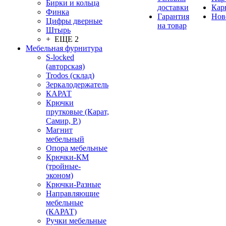
Бирки и кольца
доставки
Кар
Финка
Гарантия
Нов
Цифры дверные
на товар
Штырь
+ ЕЩЕ 2
Мебельная фурнитура
S-locked
(авторская)
Trodos (склад)
Зеркалодержатель
КАРАТ
Крючки
прутковые (Карат,
Самир, Р.)
Магнит
мебельный
Опора мебельные
Крючки-КМ
(тройные-
эконом)
Крючки-Разные
Направляющие
мебельные
(КАРАТ)
Ручки мебельные