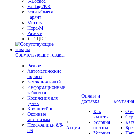
S-Locked
Vantage/KR
Зенит/Омега/
Гарант
Меттэм
Нора-М
Разные
+ ЕЩЕ 2
Сопутствующие товары
Разное
Автоматические
пороги
Замок почтовый
Информационные
таблички
Оплата и
Крепления для
доставка
Компания
ручек
Кронштейны
Как
О к
Оконные
купить
Сер
механизмы
Условия
Кат
Переходники 8/6-
Акции
оплаты
Бре
8/9
Условия
Пар