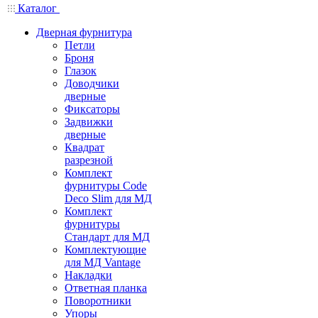
Каталог
Дверная фурнитура
Петли
Броня
Глазок
Доводчики
дверные
Фиксаторы
Задвижки
дверные
Квадрат
разрезной
Комплект
фурнитуры Code
Deco Slim для МД
Комплект
фурнитуры
Стандарт для МД
Комплектующие
для МД Vantage
Накладки
Ответная планка
Поворотники
Упоры