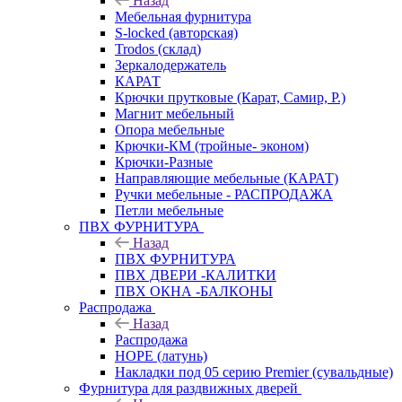
Назад
Мебельная фурнитура
S-locked (авторская)
Trodos (склад)
Зеркалодержатель
КАРАТ
Крючки прутковые (Карат, Самир, Р.)
Магнит мебельный
Опора мебельные
Крючки-КМ (тройные- эконом)
Крючки-Разные
Направляющие мебельные (КАРАТ)
Ручки мебельные - РАСПРОДАЖА
Петли мебельные
ПВХ ФУРНИТУРА
Назад
ПВХ ФУРНИТУРА
ПВХ ДВЕРИ -КАЛИТКИ
ПВХ ОКНА -БАЛКОНЫ
Распродажа
Назад
Распродажа
HOPE (латунь)
Накладки под 05 серию Premier (сувальдные)
Фурнитура для раздвижных дверей