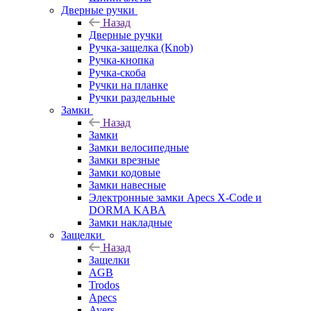
Дверные ручки
Назад
Дверные ручки
Ручка-защелка (Knob)
Ручка-кнопка
Ручка-скоба
Ручки на планке
Ручки раздельные
Замки
Назад
Замки
Замки велосипедные
Замки врезные
Замки кодовые
Замки навесные
Электронные замки Apecs X-Code и
DORMA KABA
Замки накладные
Защелки
Назад
Защелки
AGB
Trodos
Apecs
Avers