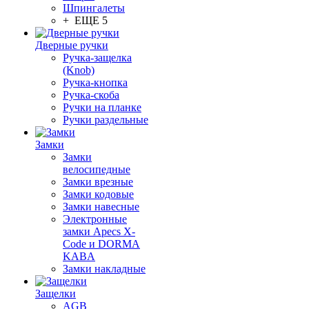
Шпингалеты
+ ЕЩЕ 5
Дверные ручки
Ручка-защелка
(Knob)
Ручка-кнопка
Ручка-скоба
Ручки на планке
Ручки раздельные
Замки
Замки
велосипедные
Замки врезные
Замки кодовые
Замки навесные
Электронные
замки Apecs X-
Code и DORMA
KABA
Замки накладные
Защелки
AGB