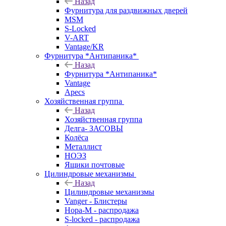
Назад
Фурнитура для раздвижных дверей
MSM
S-Locked
V-ART
Vantage/KR
Фурнитура *Антипаника*
Назад
Фурнитура *Антипаника*
Vantage
Apecs
Хозяйственная группа
Назад
Хозяйственная группа
Делга- ЗАСОВЫ
Колёса
Металлист
НОЭЗ
Ящики почтовые
Цилиндровые механизмы
Назад
Цилиндровые механизмы
Vanger - Блистеры
Нора-М - распродажа
S-locked - распродажа