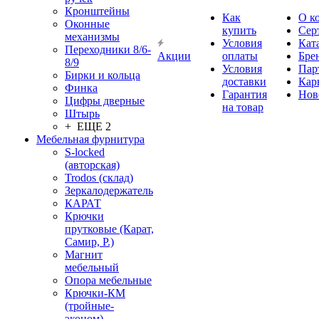
Кронштейны
Как
О к
Оконные
купить
Сер
механизмы
Условия
Кат
Переходники 8/6-
Акции
оплаты
Бре
8/9
Условия
Пар
Бирки и кольца
доставки
Кар
Финка
Гарантия
Нов
Цифры дверные
на товар
Штырь
+ ЕЩЕ 2
Мебельная фурнитура
S-locked
(авторская)
Trodos (склад)
Зеркалодержатель
КАРАТ
Крючки
прутковые (Карат,
Самир, Р.)
Магнит
мебельный
Опора мебельные
Крючки-КМ
(тройные-
эконом)