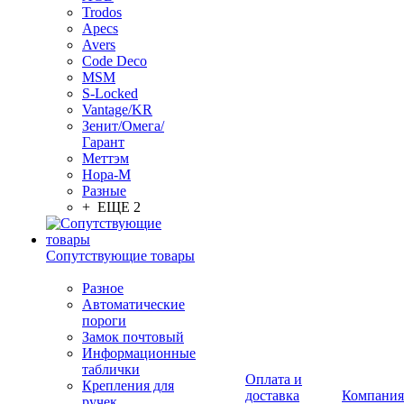
Trodos
Apecs
Avers
Code Deco
MSM
S-Locked
Vantage/KR
Зенит/Омега/
Гарант
Меттэм
Нора-М
Разные
+ ЕЩЕ 2
Сопутствующие товары
Разное
Автоматические
пороги
Замок почтовый
Информационные
таблички
Оплата и
Крепления для
доставка
Компания
ручек