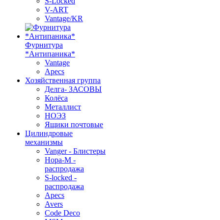
S-Locked
V-ART
Vantage/KR
Фурнитура
*Антипаника*
Vantage
Apecs
Хозяйственная группа
Делга- ЗАСОВЫ
Колёса
Металлист
НОЭЗ
Ящики почтовые
Цилиндровые
механизмы
Vanger - Блистеры
Нора-М -
распродажа
S-locked -
распродажа
Apecs
Avers
Code Deco