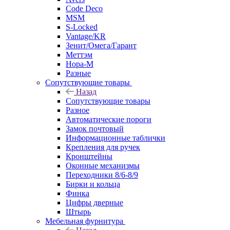
Code Deco
MSM
S-Locked
Vantage/KR
Зенит/Омега/Гарант
Меттэм
Нора-М
Разные
Сопутствующие товары
Назад
Сопутствующие товары
Разное
Автоматические пороги
Замок почтовый
Информационные таблички
Крепления для ручек
Кронштейны
Оконные механизмы
Переходники 8/6-8/9
Бирки и кольца
Финка
Цифры дверные
Штырь
Мебельная фурнитура