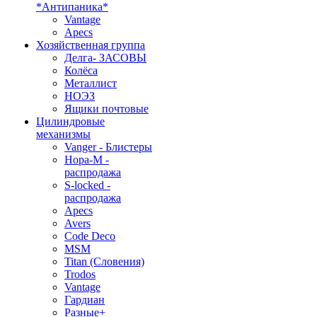
*Антипаника*
Vantage
Apecs
Хозяйственная группа
Делга- ЗАСОВЫ
Колёса
Металлист
НОЭЗ
Ящики почтовые
Цилиндровые
механизмы
Vanger - Блистеры
Нора-М -
распродажа
S-locked -
распродажа
Apecs
Avers
Code Deco
MSM
Titan (Словения)
Trodos
Vantage
Гардиан
Разные+