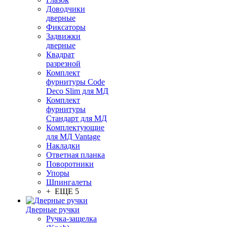
Доводчики
дверные
Фиксаторы
Задвижки
дверные
Квадрат
разрезной
Комплект
фурнитуры Code
Deco Slim для МД
Комплект
фурнитуры
Стандарт для МД
Комплектующие
для МД Vantage
Накладки
Ответная планка
Поворотники
Упоры
Шпингалеты
+ ЕЩЕ 5
Дверные ручки
Ручка-защелка