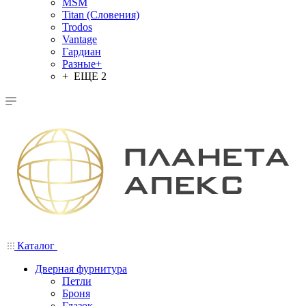
MSM
Titan (Словения)
Trodos
Vantage
Гардиан
Разные+
+ ЕЩЕ 2
Каталог
Дверная фурнитура
Петли
Броня
Глазок