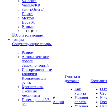
S-Locked
Vantage/KR
Зенит/Омега/
Гарант
Меттэм
Нора-М
Разные
+ ЕЩЕ 2
Сопутствующие товары
Разное
Автоматические
пороги
Замок почтовый
Информационные
таблички
Оплата и
Крепления для
доставка
Компания
ручек
Кронштейны
Как
О к
Оконные
купить
Сер
механизмы
Условия
Кат
Переходники 8/6-
Акции
оплаты
Бре
8/9
Условия
Пар