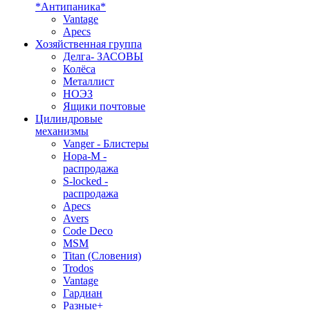
*Антипаника*
Vantage
Apecs
Хозяйственная группа
Делга- ЗАСОВЫ
Колёса
Металлист
НОЭЗ
Ящики почтовые
Цилиндровые
механизмы
Vanger - Блистеры
Нора-М -
распродажа
S-locked -
распродажа
Apecs
Avers
Code Deco
MSM
Titan (Словения)
Trodos
Vantage
Гардиан
Разные+