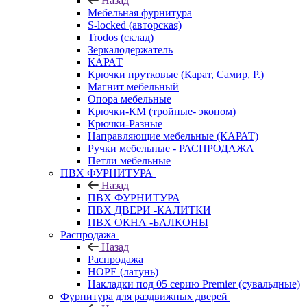
Назад
Мебельная фурнитура
S-locked (авторская)
Trodos (склад)
Зеркалодержатель
КАРАТ
Крючки прутковые (Карат, Самир, Р.)
Магнит мебельный
Опора мебельные
Крючки-КМ (тройные- эконом)
Крючки-Разные
Направляющие мебельные (КАРАТ)
Ручки мебельные - РАСПРОДАЖА
Петли мебельные
ПВХ ФУРНИТУРА
Назад
ПВХ ФУРНИТУРА
ПВХ ДВЕРИ -КАЛИТКИ
ПВХ ОКНА -БАЛКОНЫ
Распродажа
Назад
Распродажа
HOPE (латунь)
Накладки под 05 серию Premier (сувальдные)
Фурнитура для раздвижных дверей