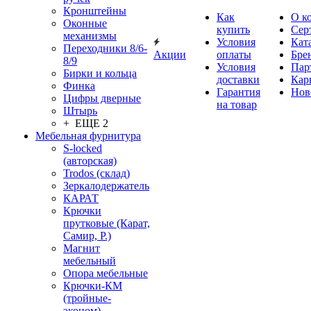
Кронштейны
Как
О к
Оконные
купить
Сер
механизмы
Условия
Кат
Переходники 8/6-
Акции
оплаты
Бре
8/9
Условия
Пар
Бирки и кольца
доставки
Кар
Финка
Гарантия
Нов
Цифры дверные
на товар
Штырь
+ ЕЩЕ 2
Мебельная фурнитура
S-locked
(авторская)
Trodos (склад)
Зеркалодержатель
КАРАТ
Крючки
прутковые (Карат,
Самир, Р.)
Магнит
мебельный
Опора мебельные
Крючки-КМ
(тройные-
эконом)