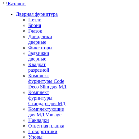
Каталог
Дверная фурнитура
Петли
Броня
Глазок
Доводчики
дверные
Фиксаторы
Задвижки
дверные
Квадрат
разрезной
Комплект
фурнитуры Code
Deco Slim для МД
Комплект
фурнитуры
Стандарт для МД
Комплектующие
для МД Vantage
Накладки
Ответная планка
Поворотники
Упоры