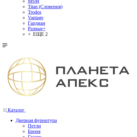
MSM
Titan (Словения)
Trodos
Vantage
Гардиан
Разные+
+ ЕЩЕ 2
Каталог
Дверная фурнитура
Петли
Броня
Глазок