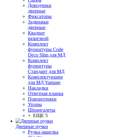
Доводчики
дверные
Фиксаторы
Задвижки
дверные
Квадрат
разрезной
Комплект
фурнитуры Code
Deco Slim для МД
Комплект
фурнитуры
Стандарт для МД
Комплектующие
для МД Vantage
Накладки
Ответная планка
Поворотники
Упоры
Шпингалеты
+ ЕЩЕ 5
Дверные ручки
Ручка-защелка