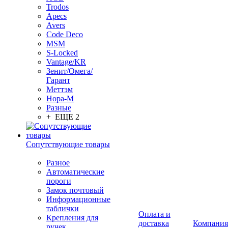
Trodos
Apecs
Avers
Code Deco
MSM
S-Locked
Vantage/KR
Зенит/Омега/
Гарант
Меттэм
Нора-М
Разные
+ ЕЩЕ 2
Сопутствующие товары
Разное
Автоматические
пороги
Замок почтовый
Информационные
таблички
Оплата и
Крепления для
доставка
Компания
ручек