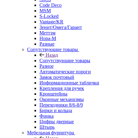
Code Deco
MSM
S-Locked
Vantage/KR
Зенит/Омега/Гарант
Меттэм
Нора-М
Разные
Сопутствующие товары
Назад
Сопутствующие товары
Разное
Автоматические пороги
Замок почтовый
Информационные таблички
Крепления для ручек
Кронштейны
Оконные механизмы
Переходники 8/6-8/9
Бирки и кольца
Финка
Цифры дверные
Штырь
Мебельная фурнитура