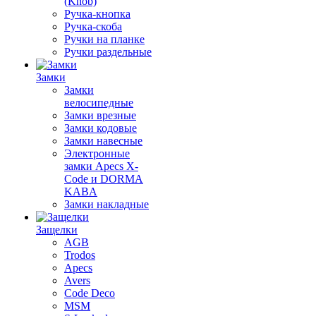
(Knob)
Ручка-кнопка
Ручка-скоба
Ручки на планке
Ручки раздельные
Замки
Замки
велосипедные
Замки врезные
Замки кодовые
Замки навесные
Электронные
замки Apecs X-
Code и DORMA
KABA
Замки накладные
Защелки
AGB
Trodos
Apecs
Avers
Code Deco
MSM