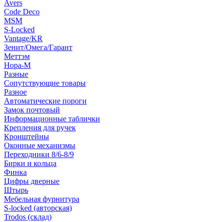
Avers
Code Deco
MSM
S-Locked
Vantage/KR
Зенит/Омега/Гарант
Меттэм
Нора-М
Разные
Сопутствующие товары
Разное
Автоматические пороги
Замок почтовый
Информационные таблички
Крепления для ручек
Кронштейны
Оконные механизмы
Переходники 8/6-8/9
Бирки и кольца
Финка
Цифры дверные
Штырь
Мебельная фурнитура
S-locked (авторская)
Trodos (склад)