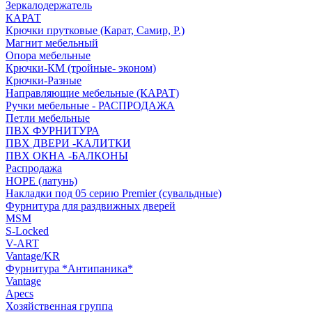
Зеркалодержатель
КАРАТ
Крючки прутковые (Карат, Самир, Р.)
Магнит мебельный
Опора мебельные
Крючки-КМ (тройные- эконом)
Крючки-Разные
Направляющие мебельные (КАРАТ)
Ручки мебельные - РАСПРОДАЖА
Петли мебельные
ПВХ ФУРНИТУРА
ПВХ ДВЕРИ -КАЛИТКИ
ПВХ ОКНА -БАЛКОНЫ
Распродажа
HOPE (латунь)
Накладки под 05 серию Premier (сувальдные)
Фурнитура для раздвижных дверей
MSM
S-Locked
V-ART
Vantage/KR
Фурнитура *Антипаника*
Vantage
Apecs
Хозяйственная группа