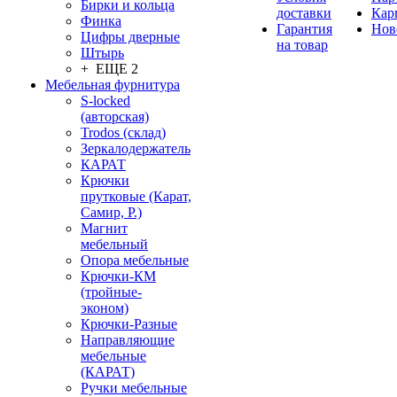
Бирки и кольца
доставки
Кар
Финка
Гарантия
Нов
Цифры дверные
на товар
Штырь
+ ЕЩЕ 2
Мебельная фурнитура
S-locked
(авторская)
Trodos (склад)
Зеркалодержатель
КАРАТ
Крючки
прутковые (Карат,
Самир, Р.)
Магнит
мебельный
Опора мебельные
Крючки-КМ
(тройные-
эконом)
Крючки-Разные
Направляющие
мебельные
(КАРАТ)
Ручки мебельные