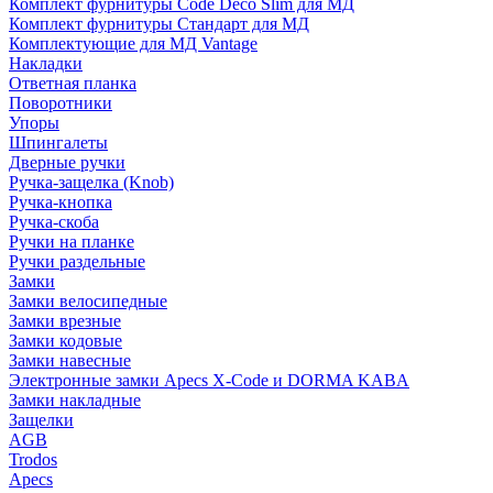
Комплект фурнитуры Code Deco Slim для МД
Комплект фурнитуры Стандарт для МД
Комплектующие для МД Vantage
Накладки
Ответная планка
Поворотники
Упоры
Шпингалеты
Дверные ручки
Ручка-защелка (Knob)
Ручка-кнопка
Ручка-скоба
Ручки на планке
Ручки раздельные
Замки
Замки велосипедные
Замки врезные
Замки кодовые
Замки навесные
Электронные замки Apecs X-Code и DORMA KABA
Замки накладные
Защелки
AGB
Trodos
Apecs