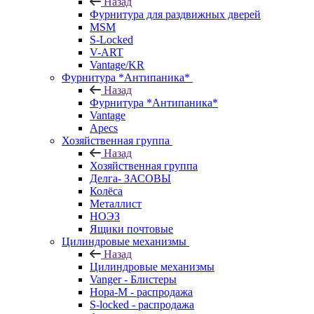
Назад
Фурнитура для раздвижных дверей
MSM
S-Locked
V-ART
Vantage/KR
Фурнитура *Антипаника*
Назад
Фурнитура *Антипаника*
Vantage
Apecs
Хозяйственная группа
Назад
Хозяйственная группа
Делга- ЗАСОВЫ
Колёса
Металлист
НОЭЗ
Ящики почтовые
Цилиндровые механизмы
Назад
Цилиндровые механизмы
Vanger - Блистеры
Нора-М - распродажа
S-locked - распродажа