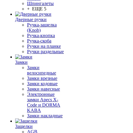
Шпингалеты
+ ЕЩЕ 5
Дверные ручки
Ручка-защелка
(Knob)
Ручка-кнопка
Ручка-скоба
Ручки на планке
Ручки раздельные
Замки
Замки
велосипедные
Замки врезные
Замки кодовые
Замки навесные
Электронные
замки Apecs X-
Code и DORMA
KABA
Замки накладные
Защелки
AGB