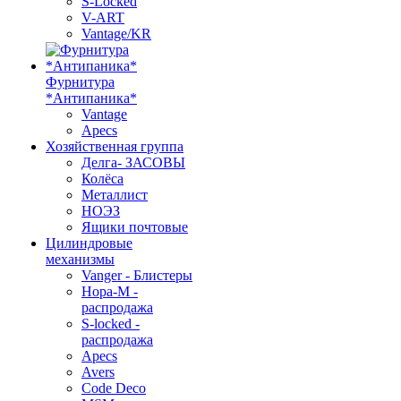
S-Locked
V-ART
Vantage/KR
Фурнитура
*Антипаника*
Vantage
Apecs
Хозяйственная группа
Делга- ЗАСОВЫ
Колёса
Металлист
НОЭЗ
Ящики почтовые
Цилиндровые
механизмы
Vanger - Блистеры
Нора-М -
распродажа
S-locked -
распродажа
Apecs
Avers
Code Deco