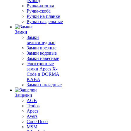
(Knob)
Ручка-кнопка
Ручка-скоба
Ручки на планке
Ручки раздельные
Замки
Замки
велосипедные
Замки врезные
Замки кодовые
Замки навесные
Электронные
замки Apecs X-
Code и DORMA
KABA
Замки накладные
Защелки
AGB
Trodos
Apecs
Avers
Code Deco
MSM