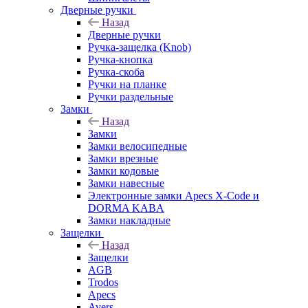
Дверные ручки
Назад
Дверные ручки
Ручка-защелка (Knob)
Ручка-кнопка
Ручка-скоба
Ручки на планке
Ручки раздельные
Замки
Назад
Замки
Замки велосипедные
Замки врезные
Замки кодовые
Замки навесные
Электронные замки Apecs X-Code и
DORMA KABA
Замки накладные
Защелки
Назад
Защелки
AGB
Trodos
Apecs
Avers