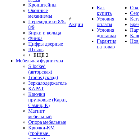
Кронштейны
Как
О к
Оконные
купить
Сер
механизмы
Условия
Кат
Переходники 8/6-
Акции
оплаты
Бре
8/9
Условия
Пар
Бирки и кольца
доставки
Кар
Финка
Гарантия
Нов
Цифры дверные
на товар
Штырь
+ ЕЩЕ 2
Мебельная фурнитура
S-locked
(авторская)
Trodos (склад)
Зеркалодержатель
КАРАТ
Крючки
прутковые (Карат,
Самир, Р.)
Магнит
мебельный
Опора мебельные
Крючки-КМ
(тройные-
эконом)