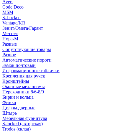
Avers
Code Deco
MSM
S-Locked
Vantage/KR
Зенит/Омега/Гарант
Меттэм
Нора-М
Разные
Сопутствующие товары
Разное
Автоматические пороги
Замок почтовый
Информационные таблички
Крепления для ручек
Кронштейны
Оконные механизмы
Переходники 8/6-8/9
Бирки и кольца
Финка
Цифры дверные
Штырь
Мебельная фурнитура
S-locked (авторская)
Trodos (склад)