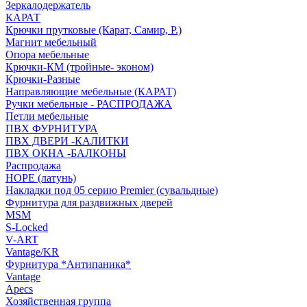
Зеркалодержатель
КАРАТ
Крючки прутковые (Карат, Самир, Р.)
Магнит мебельный
Опора мебельные
Крючки-КМ (тройные- эконом)
Крючки-Разные
Направляющие мебельные (КАРАТ)
Ручки мебельные - РАСПРОДАЖА
Петли мебельные
ПВХ ФУРНИТУРА
ПВХ ДВЕРИ -КАЛИТКИ
ПВХ ОКНА -БАЛКОНЫ
Распродажа
HOPE (латунь)
Накладки под 05 серию Premier (сувальдные)
Фурнитура для раздвижных дверей
MSM
S-Locked
V-ART
Vantage/KR
Фурнитура *Антипаника*
Vantage
Apecs
Хозяйственная группа