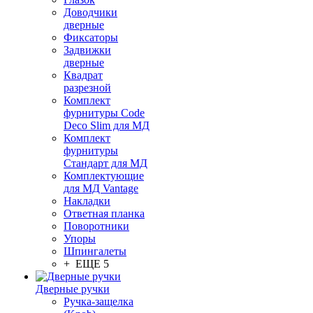
Доводчики
дверные
Фиксаторы
Задвижки
дверные
Квадрат
разрезной
Комплект
фурнитуры Code
Deco Slim для МД
Комплект
фурнитуры
Стандарт для МД
Комплектующие
для МД Vantage
Накладки
Ответная планка
Поворотники
Упоры
Шпингалеты
+ ЕЩЕ 5
Дверные ручки
Ручка-защелка