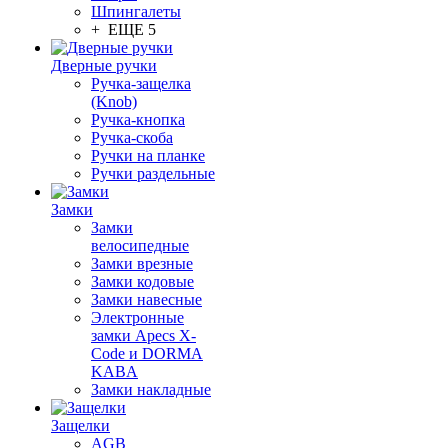
Шпингалеты
+ ЕЩЕ 5
Дверные ручки
Ручка-защелка
(Knob)
Ручка-кнопка
Ручка-скоба
Ручки на планке
Ручки раздельные
Замки
Замки
велосипедные
Замки врезные
Замки кодовые
Замки навесные
Электронные
замки Apecs X-
Code и DORMA
KABA
Замки накладные
Защелки
AGB