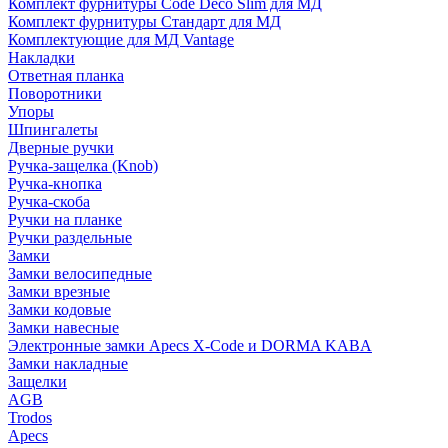
Комплект фурнитуры Code Deco Slim для МД
Комплект фурнитуры Стандарт для МД
Комплектующие для МД Vantage
Накладки
Ответная планка
Поворотники
Упоры
Шпингалеты
Дверные ручки
Ручка-защелка (Knob)
Ручка-кнопка
Ручка-скоба
Ручки на планке
Ручки раздельные
Замки
Замки велосипедные
Замки врезные
Замки кодовые
Замки навесные
Электронные замки Apecs X-Code и DORMA KABA
Замки накладные
Защелки
AGB
Trodos
Apecs