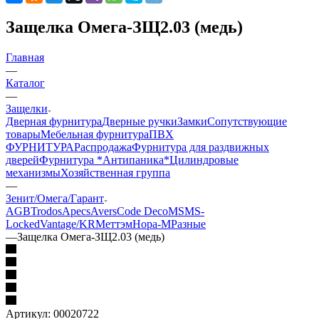
Защелка Омега-ЗЩ2.03 (медь)
Главная
—
Каталог
—
Защелки
Дверная фурнитура
Дверные ручки
Замки
Сопутствующие
товары
Мебельная фурнитура
ПВХ
ФУРНИТУРА
Распродажа
Фурнитура для раздвижных
дверей
Фурнитура *Антипаника*
Цилиндровые
механизмы
Хозяйственная группа
—
Зенит/Омега/Гарант
AGB
Trodos
Apecs
Avers
Code Deco
MSM
S-
Locked
Vantage/KR
Меттэм
Нора-М
Разные
—
Защелка Омега-ЗЩ2.03 (медь)
Артикул:
00020722