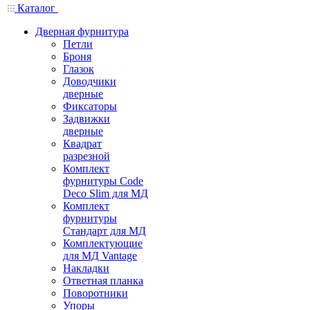
Каталог
Дверная фурнитура
Петли
Броня
Глазок
Доводчики
дверные
Фиксаторы
Задвижки
дверные
Квадрат
разрезной
Комплект
фурнитуры Code
Deco Slim для МД
Комплект
фурнитуры
Стандарт для МД
Комплектующие
для МД Vantage
Накладки
Ответная планка
Поворотники
Упоры