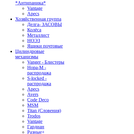
*Антипаника*
Vantage
Apecs
Хозяйственная группа
Делга- ЗАСОВЫ
Колёса
Металлист
НОЭЗ
Ящики почтовые
Цилиндровые
механизмы
Vanger - Блистеры
Нора-М -
распродажа
S-locked -
распродажа
Apecs
Avers
Code Deco
MSM
Titan (Словения)
Trodos
Vantage
Гардиан
Разные+