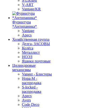
S-Locked
V-ART
Vantage/KR
Фурнитура
*Антипаника*
Vantage
Apecs
Хозяйственная группа
Делга- ЗАСОВЫ
Колёса
Металлист
НОЭЗ
Ящики почтовые
Цилиндровые
механизмы
Vanger - Блистеры
Нора-М -
распродажа
S-locked -
распродажа
Apecs
Avers
Code Deco