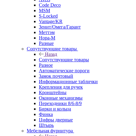
Code Deco
MSM
S-Locked
Vantage/KR
Зенит/Омега/Гарант
Меттэм
Нора-М
Разные
Сопутствующие товары
Назад
Сопутствующие товары
Разное
Автоматические пороги
Замок почтовый
Информационные таблички
Крепления для ручек
Кронштейны
Оконные механизмы
Переходники 8/6-8/9
Бирки и кольца
Финка
Цифры дверные
Штырь
Мебельная фурнитура