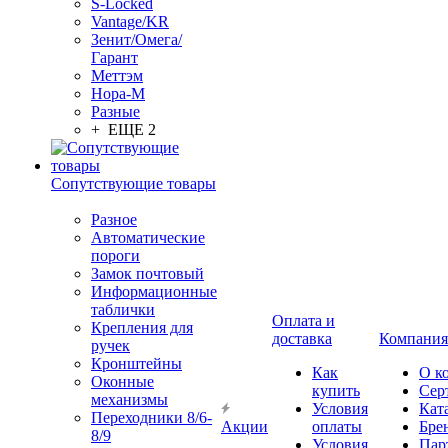
S-Locked
Vantage/KR
Зенит/Омега/
Гарант
Меттэм
Нора-М
Разные
+ ЕЩЕ 2
Сопутствующие товары
Разное
Автоматические
пороги
Замок почтовый
Информационные
таблички
Оплата и
Крепления для
доставка
Компания
ручек
Кронштейны
Как
О к
Оконные
купить
Сер
механизмы
Условия
Кат
Переходники 8/6-
Акции
оплаты
Бре
8/9
Условия
Пар