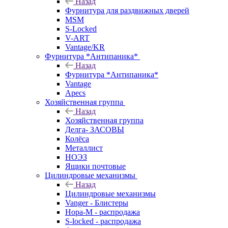
Назад
Фурнитура для раздвижных дверей
MSM
S-Locked
V-ART
Vantage/KR
Фурнитура *Антипаника*
Назад
Фурнитура *Антипаника*
Vantage
Apecs
Хозяйственная группа
Назад
Хозяйственная группа
Делга- ЗАСОВЫ
Колёса
Металлист
НОЭЗ
Ящики почтовые
Цилиндровые механизмы
Назад
Цилиндровые механизмы
Vanger - Блистеры
Нора-М - распродажа
S-locked - распродажа