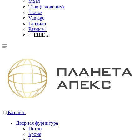
MSM
Titan (Словения)
Trodos
Vantage
Гардиан
Разные+
+ ЕЩЕ 2
Каталог
Дверная фурнитура
Петли
Броня
Глазок