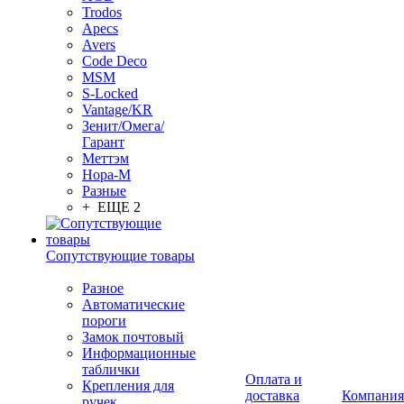
Trodos
Apecs
Avers
Code Deco
MSM
S-Locked
Vantage/KR
Зенит/Омега/
Гарант
Меттэм
Нора-М
Разные
+ ЕЩЕ 2
Сопутствующие товары
Разное
Автоматические
пороги
Замок почтовый
Информационные
таблички
Оплата и
Крепления для
доставка
Компания
ручек