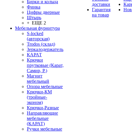
Бирки и кольца
доставки
Кар
Финка
Гарантия
Нов
Цифры дверные
на товар
Штырь
+ ЕЩЕ 2
Мебельная фурнитура
S-locked
(авторская)
Trodos (склад)
Зеркалодержатель
КАРАТ
Крючки
прутковые (Карат,
Самир, Р.)
Магнит
мебельный
Опора мебельные
Крючки-КМ
(тройные-
эконом)
Крючки-Разные
Направляющие
мебельные
(КАРАТ)
Ручки мебельные