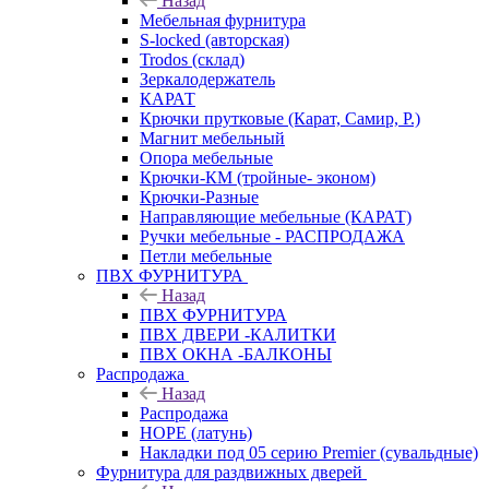
Назад
Мебельная фурнитура
S-locked (авторская)
Trodos (склад)
Зеркалодержатель
КАРАТ
Крючки прутковые (Карат, Самир, Р.)
Магнит мебельный
Опора мебельные
Крючки-КМ (тройные- эконом)
Крючки-Разные
Направляющие мебельные (КАРАТ)
Ручки мебельные - РАСПРОДАЖА
Петли мебельные
ПВХ ФУРНИТУРА
Назад
ПВХ ФУРНИТУРА
ПВХ ДВЕРИ -КАЛИТКИ
ПВХ ОКНА -БАЛКОНЫ
Распродажа
Назад
Распродажа
HOPE (латунь)
Накладки под 05 серию Premier (сувальдные)
Фурнитура для раздвижных дверей