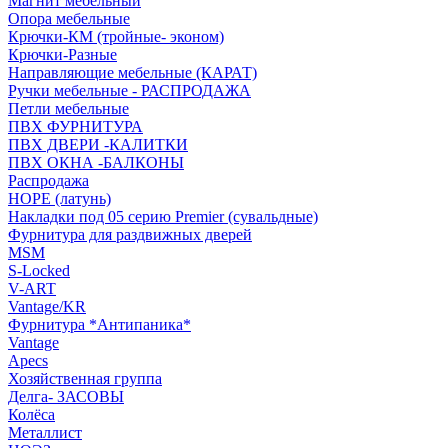
Магнит мебельный
Опора мебельные
Крючки-КМ (тройные- эконом)
Крючки-Разные
Направляющие мебельные (КАРАТ)
Ручки мебельные - РАСПРОДАЖА
Петли мебельные
ПВХ ФУРНИТУРА
ПВХ ДВЕРИ -КАЛИТКИ
ПВХ ОКНА -БАЛКОНЫ
Распродажа
HOPE (латунь)
Накладки под 05 серию Premier (сувальдные)
Фурнитура для раздвижных дверей
MSM
S-Locked
V-ART
Vantage/KR
Фурнитура *Антипаника*
Vantage
Apecs
Хозяйственная группа
Делга- ЗАСОВЫ
Колёса
Металлист