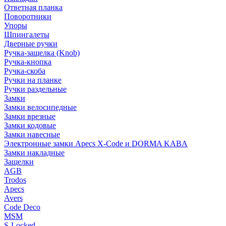
Ответная планка
Поворотники
Упоры
Шпингалеты
Дверные ручки
Ручка-защелка (Knob)
Ручка-кнопка
Ручка-скоба
Ручки на планке
Ручки раздельные
Замки
Замки велосипедные
Замки врезные
Замки кодовые
Замки навесные
Электронные замки Apecs X-Code и DORMA KABA
Замки накладные
Защелки
AGB
Trodos
Apecs
Avers
Code Deco
MSM
S-Locked