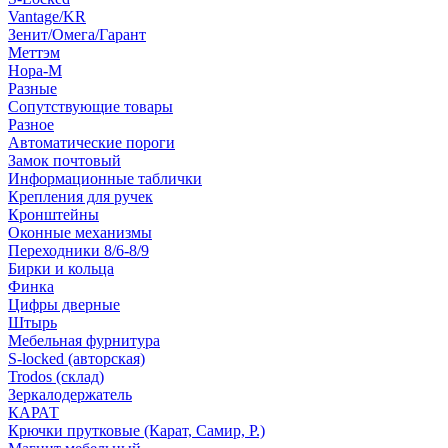
Vantage/KR
Зенит/Омега/Гарант
Меттэм
Нора-М
Разные
Сопутствующие товары
Разное
Автоматические пороги
Замок почтовый
Информационные таблички
Крепления для ручек
Кронштейны
Оконные механизмы
Переходники 8/6-8/9
Бирки и кольца
Финка
Цифры дверные
Штырь
Мебельная фурнитура
S-locked (авторская)
Trodos (склад)
Зеркалодержатель
КАРАТ
Крючки прутковые (Карат, Самир, Р.)