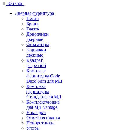
Каталог
Дверная фурнитура
Петли
Броня
Глазок
Доводчики
дверные
Фиксаторы
Задвижки
дверные
Квадрат
разрезной
Комплект
фурнитуры Code
Deco Slim для МД
Комплект
фурнитуры
Стандарт для МД
Комплектующие
для МД Vantage
Накладки
Ответная планка
Поворотники
Упоры