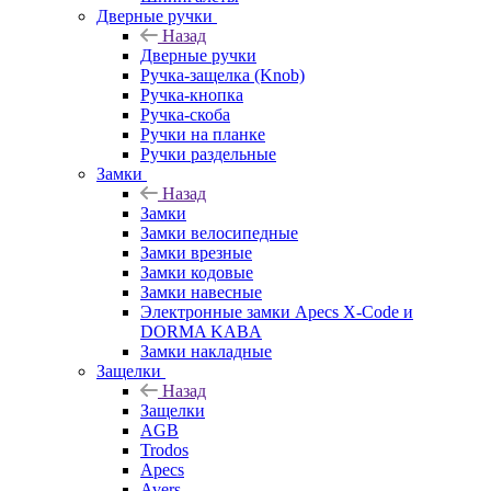
Дверные ручки
Назад
Дверные ручки
Ручка-защелка (Knob)
Ручка-кнопка
Ручка-скоба
Ручки на планке
Ручки раздельные
Замки
Назад
Замки
Замки велосипедные
Замки врезные
Замки кодовые
Замки навесные
Электронные замки Apecs X-Code и
DORMA KABA
Замки накладные
Защелки
Назад
Защелки
AGB
Trodos
Apecs
Avers