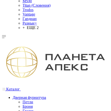
MSM
Titan (Словения)
Trodos
Vantage
Гардиан
Разные+
+ ЕЩЕ 2
Каталог
Дверная фурнитура
Петли
Броня
Глазок