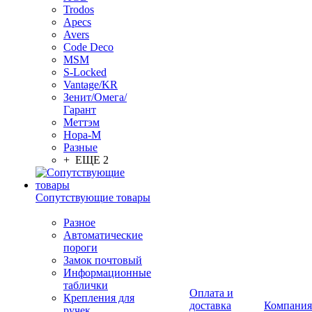
Trodos
Apecs
Avers
Code Deco
MSM
S-Locked
Vantage/KR
Зенит/Омега/
Гарант
Меттэм
Нора-М
Разные
+ ЕЩЕ 2
Сопутствующие товары
Разное
Автоматические
пороги
Замок почтовый
Информационные
таблички
Оплата и
Крепления для
доставка
Компания
ручек