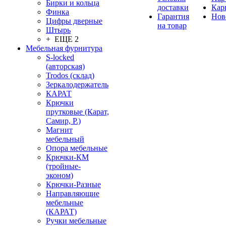
Бирки и кольца
доставки
Кар
Финка
Гарантия
Нов
Цифры дверные
на товар
Штырь
+ ЕЩЕ 2
Мебельная фурнитура
S-locked
(авторская)
Trodos (склад)
Зеркалодержатель
КАРАТ
Крючки
прутковые (Карат,
Самир, Р.)
Магнит
мебельный
Опора мебельные
Крючки-КМ
(тройные-
эконом)
Крючки-Разные
Направляющие
мебельные
(КАРАТ)
Ручки мебельные