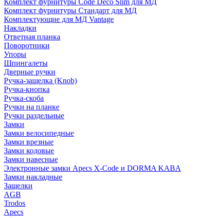
Комплект фурнитуры Code Deco Slim для МД
Комплект фурнитуры Стандарт для МД
Комплектующие для МД Vantage
Накладки
Ответная планка
Поворотники
Упоры
Шпингалеты
Дверные ручки
Ручка-защелка (Knob)
Ручка-кнопка
Ручка-скоба
Ручки на планке
Ручки раздельные
Замки
Замки велосипедные
Замки врезные
Замки кодовые
Замки навесные
Электронные замки Apecs X-Code и DORMA KABA
Замки накладные
Защелки
AGB
Trodos
Apecs