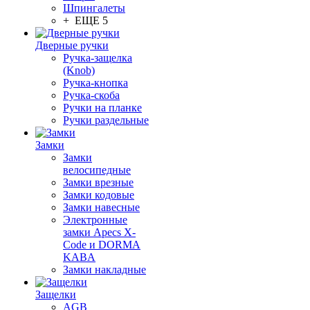
Шпингалеты
+ ЕЩЕ 5
Дверные ручки
Ручка-защелка
(Knob)
Ручка-кнопка
Ручка-скоба
Ручки на планке
Ручки раздельные
Замки
Замки
велосипедные
Замки врезные
Замки кодовые
Замки навесные
Электронные
замки Apecs X-
Code и DORMA
KABA
Замки накладные
Защелки
AGB