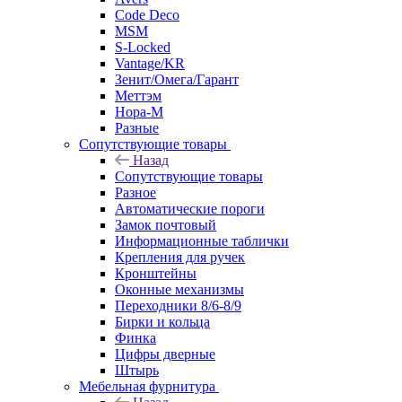
Code Deco
MSM
S-Locked
Vantage/KR
Зенит/Омега/Гарант
Меттэм
Нора-М
Разные
Сопутствующие товары
Назад
Сопутствующие товары
Разное
Автоматические пороги
Замок почтовый
Информационные таблички
Крепления для ручек
Кронштейны
Оконные механизмы
Переходники 8/6-8/9
Бирки и кольца
Финка
Цифры дверные
Штырь
Мебельная фурнитура