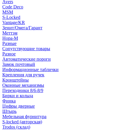
Avers
Code Deco
MSM
S-Locked
Vantage/KR
Зенит/Омега/Гарант
Меттэм
Нора-М
Разные
Сопутствующие товары
Разное
Автоматические пороги
Замок почтовый
Информационные таблички
Крепления для ручек
Кронштейны
Оконные механизмы
Переходники 8/6-8/9
Бирки и кольца
Финка
Цифры дверные
Штырь
Мебельная фурнитура
S-locked (авторская)
Trodos (склад)