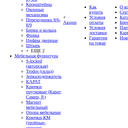
Кронштейны
Как
О к
Оконные
купить
Сер
механизмы
Условия
Кат
Переходники 8/6-
Акции
оплаты
Бре
8/9
Условия
Пар
Бирки и кольца
доставки
Кар
Финка
Гарантия
Нов
Цифры дверные
на товар
Штырь
+ ЕЩЕ 2
Мебельная фурнитура
S-locked
(авторская)
Trodos (склад)
Зеркалодержатель
КАРАТ
Крючки
прутковые (Карат,
Самир, Р.)
Магнит
мебельный
Опора мебельные
Крючки-КМ
(тройные-
эконом)