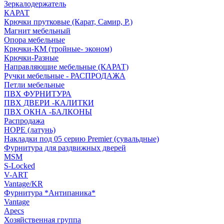
Зеркалодержатель
КАРАТ
Крючки прутковые (Карат, Самир, Р.)
Магнит мебельный
Опора мебельные
Крючки-КМ (тройные- эконом)
Крючки-Разные
Направляющие мебельные (КАРАТ)
Ручки мебельные - РАСПРОДАЖА
Петли мебельные
ПВХ ФУРНИТУРА
ПВХ ДВЕРИ -КАЛИТКИ
ПВХ ОКНА -БАЛКОНЫ
Распродажа
HOPE (латунь)
Накладки под 05 серию Premier (сувальдные)
Фурнитура для раздвижных дверей
MSM
S-Locked
V-ART
Vantage/KR
Фурнитура *Антипаника*
Vantage
Apecs
Хозяйственная группа