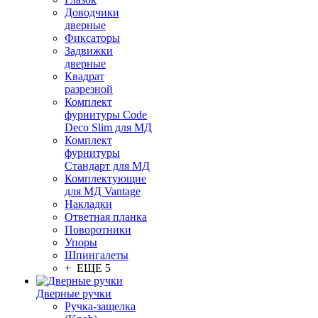
Доводчики
дверные
Фиксаторы
Задвижки
дверные
Квадрат
разрезной
Комплект
фурнитуры Code
Deco Slim для МД
Комплект
фурнитуры
Стандарт для МД
Комплектующие
для МД Vantage
Накладки
Ответная планка
Поворотники
Упоры
Шпингалеты
+ ЕЩЕ 5
Дверные ручки
Ручка-защелка