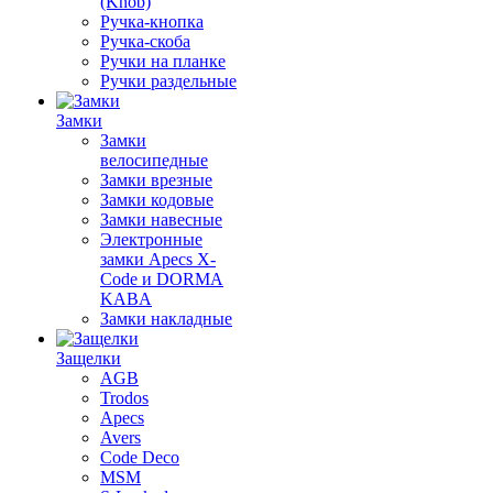
(Knob)
Ручка-кнопка
Ручка-скоба
Ручки на планке
Ручки раздельные
Замки
Замки
велосипедные
Замки врезные
Замки кодовые
Замки навесные
Электронные
замки Apecs X-
Code и DORMA
KABA
Замки накладные
Защелки
AGB
Trodos
Apecs
Avers
Code Deco
MSM