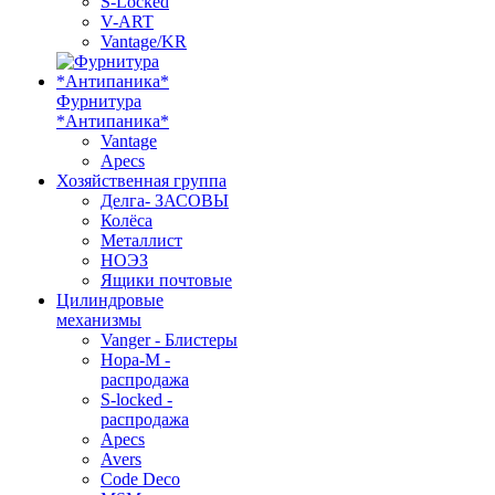
S-Locked
V-ART
Vantage/KR
Фурнитура
*Антипаника*
Vantage
Apecs
Хозяйственная группа
Делга- ЗАСОВЫ
Колёса
Металлист
НОЭЗ
Ящики почтовые
Цилиндровые
механизмы
Vanger - Блистеры
Нора-М -
распродажа
S-locked -
распродажа
Apecs
Avers
Code Deco