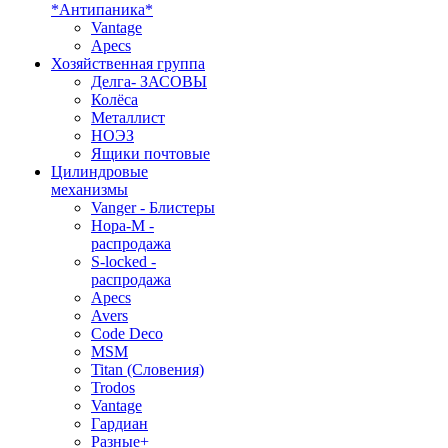
*Антипаника*
Vantage
Apecs
Хозяйственная группа
Делга- ЗАСОВЫ
Колёса
Металлист
НОЭЗ
Ящики почтовые
Цилиндровые
механизмы
Vanger - Блистеры
Нора-М -
распродажа
S-locked -
распродажа
Apecs
Avers
Code Deco
MSM
Titan (Словения)
Trodos
Vantage
Гардиан
Разные+