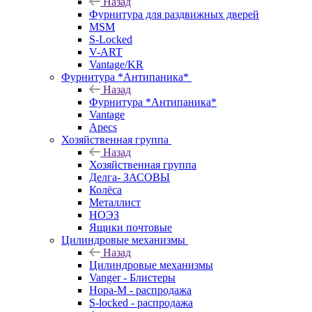
Назад
Фурнитура для раздвижных дверей
MSM
S-Locked
V-ART
Vantage/KR
Фурнитура *Антипаника*
Назад
Фурнитура *Антипаника*
Vantage
Apecs
Хозяйственная группа
Назад
Хозяйственная группа
Делга- ЗАСОВЫ
Колёса
Металлист
НОЭЗ
Ящики почтовые
Цилиндровые механизмы
Назад
Цилиндровые механизмы
Vanger - Блистеры
Нора-М - распродажа
S-locked - распродажа