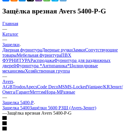
Защёлка врезная Avers 5400-P-G
Главная
—
Каталог
—
Защелки
Дверная фурнитура
Дверные ручки
Замки
Сопутствующие
товары
Мебельная фурнитура
ПВХ
ФУРНИТУРА
Распродажа
Фурнитура для раздвижных
дверей
Фурнитура *Антипаника*
Цилиндровые
механизмы
Хозяйственная группа
—
Avers
AGB
Trodos
Apecs
Code Deco
MSM
S-Locked
Vantage/KR
Зенит/
Омега/Гарант
Меттэм
Нора-М
Разные
—
Защелка 5400-P
Защелка 5400
Защёлки 5600 P
ЗЩ (Avers-Зенит)
—
Защёлка врезная Avers 5400-P-G