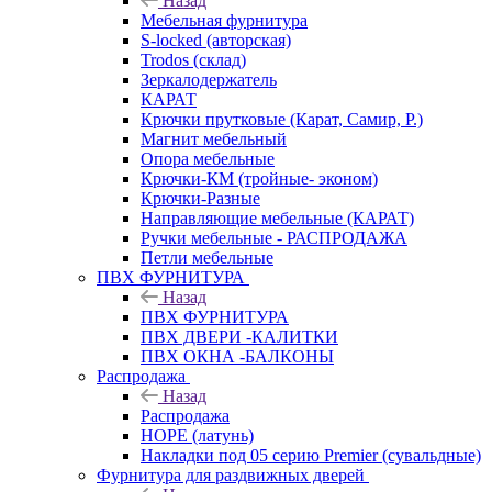
Назад
Мебельная фурнитура
S-locked (авторская)
Trodos (склад)
Зеркалодержатель
КАРАТ
Крючки прутковые (Карат, Самир, Р.)
Магнит мебельный
Опора мебельные
Крючки-КМ (тройные- эконом)
Крючки-Разные
Направляющие мебельные (КАРАТ)
Ручки мебельные - РАСПРОДАЖА
Петли мебельные
ПВХ ФУРНИТУРА
Назад
ПВХ ФУРНИТУРА
ПВХ ДВЕРИ -КАЛИТКИ
ПВХ ОКНА -БАЛКОНЫ
Распродажа
Назад
Распродажа
HOPE (латунь)
Накладки под 05 серию Premier (сувальдные)
Фурнитура для раздвижных дверей