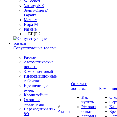
S-Locked
Vantage/KR
Зенит/Омега/
Гарант
Меттэм
Нора-М
Разные
+ ЕЩЕ 2
Сопутствующие товары
Разное
Автоматические
пороги
Замок почтовый
Информационные
таблички
Оплата и
Крепления для
доставка
Компания
ручек
Кронштейны
Как
О к
Оконные
купить
Сер
механизмы
Условия
Кат
Переходники 8/6-
Акции
оплаты
Бре
8/9
Условия
Пар