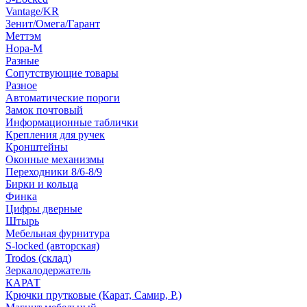
Vantage/KR
Зенит/Омега/Гарант
Меттэм
Нора-М
Разные
Сопутствующие товары
Разное
Автоматические пороги
Замок почтовый
Информационные таблички
Крепления для ручек
Кронштейны
Оконные механизмы
Переходники 8/6-8/9
Бирки и кольца
Финка
Цифры дверные
Штырь
Мебельная фурнитура
S-locked (авторская)
Trodos (склад)
Зеркалодержатель
КАРАТ
Крючки прутковые (Карат, Самир, Р.)