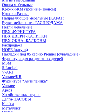
Магнит мебельный
Опора мебельные
Крючки-КМ (тройные- эконом)
Крючки-Разные
Направляющие мебельные (КАРАТ)
Ручки мебельные - РАСПРОДАЖА
Петли мебельные
ПВХ ФУРНИТУРА
ПВХ ДВЕРИ -КАЛИТКИ
ПВХ ОКНА -БАЛКОНЫ
Распродажа
HOPE (латунь)
Накладки под 05 серию Premier (сувальдные)
Фурнитура для раздвижных дверей
MSM
S-Locked
V-ART
Vantage/KR
Фурнитура *Антипаника*
Vantage
Apecs
Хозяйственная группа
Делга- ЗАСОВЫ
Колёса
Металлист