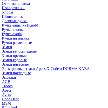
Ответная планка
Поворотники
Упоры
Шпингалеты
Дверные ручки
Ручка-защелка (Knob)
Ручка-кнопка
Ручка-скоба
Ручки на планке
Ручки раздельные
Замки
Замки велосипедные
Замки врезные
Замки кодовые
Замки навесные
Электронные замки Apecs X-Code и DORMA KABA
Замки накладные
Защелки
AGB
Trodos
Apecs
Avers
Code Deco
MSM
S-Locked