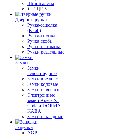
Шпингалеты
+ ЕЩЕ 5
Дверные ручки
Ручка-защелка
(Knob)
Ручка-кнопка
Ручка-скоба
Ручки на планке
Ручки раздельные
Замки
Замки
велосипедные
Замки врезные
Замки кодовые
Замки навесные
Электронные
замки Apecs X-
Code и DORMA
KABA
Замки накладные
Защелки
AGB