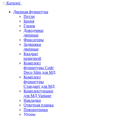
Каталог
Дверная фурнитура
Петли
Броня
Глазок
Доводчики
дверные
Фиксаторы
Задвижки
дверные
Квадрат
разрезной
Комплект
фурнитуры Code
Deco Slim для МД
Комплект
фурнитуры
Стандарт для МД
Комплектующие
для МД Vantage
Накладки
Ответная планка
Поворотники
Упоры