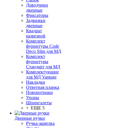
Доводчики
дверные
Фиксаторы
Задвижки
дверные
Квадрат
разрезной
Комплект
фурнитуры Code
Deco Slim для МД
Комплект
фурнитуры
Стандарт для МД
Комплектующие
для МД Vantage
Накладки
Ответная планка
Поворотники
Упоры
Шпингалеты
+ ЕЩЕ 5
Дверные ручки
Ручка-защелка