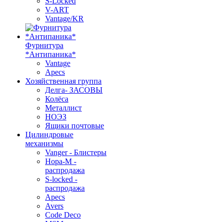
S-Locked
V-ART
Vantage/KR
Фурнитура
*Антипаника*
Vantage
Apecs
Хозяйственная группа
Делга- ЗАСОВЫ
Колёса
Металлист
НОЭЗ
Ящики почтовые
Цилиндровые
механизмы
Vanger - Блистеры
Нора-М -
распродажа
S-locked -
распродажа
Apecs
Avers
Code Deco