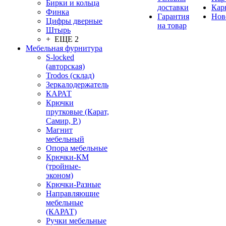
Бирки и кольца
доставки
Кар
Финка
Гарантия
Нов
Цифры дверные
на товар
Штырь
+ ЕЩЕ 2
Мебельная фурнитура
S-locked
(авторская)
Trodos (склад)
Зеркалодержатель
КАРАТ
Крючки
прутковые (Карат,
Самир, Р.)
Магнит
мебельный
Опора мебельные
Крючки-КМ
(тройные-
эконом)
Крючки-Разные
Направляющие
мебельные
(КАРАТ)
Ручки мебельные