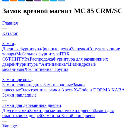
Замок врезной магнит MC 85 CRM/SC
Главная
—
Каталог
—
Замки
Дверная фурнитура
Дверные ручки
Защелки
Сопутствующие
товары
Мебельная фурнитура
ПВХ
ФУРНИТУРА
Распродажа
Фурнитура для раздвижных
дверей
Фурнитура *Антипаника*
Цилиндровые
механизмы
Хозяйственная группа
—
Замки врезные
Замки велосипедные
Замки кодовые
Замки
навесные
Электронные замки Apecs X-Code и DORMA KABA
Замки накладные
—
Замки для деревянных дверей
Другие замки
Замки для металлических дверей
Замки для
пластиковых дверей
Замки на Китайские двери
—
Vantage