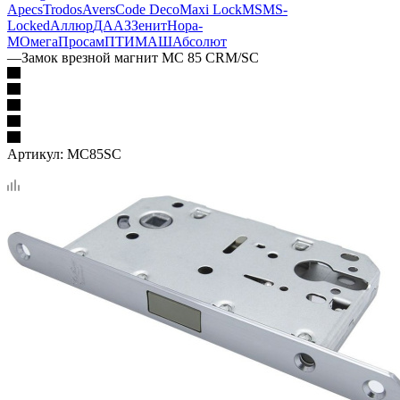
Apecs
Trodos
Avers
Code Deco
Maxi Lock
MSM
S-
Locked
Аллюр
ДААЗ
Зенит
Нора-
М
Омега
Просам
ПТИМАШ
Абсолют
—
Замок врезной магнит MC 85 CRM/SC
Артикул:
MC85SC