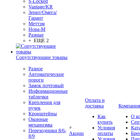
S-Locked
Vantage/KR
Зенит/Омега/
Гарант
Меттэм
Нора-М
Разные
+ ЕЩЕ 2
Сопутствующие товары
Разное
Автоматические
пороги
Замок почтовый
Информационные
таблички
Оплата и
Крепления для
доставка
Компания
ручек
Кронштейны
Как
О к
Оконные
купить
Сер
механизмы
Условия
Кат
Переходники 8/6-
Акции
оплаты
Бре
8/9
Условия
Пар