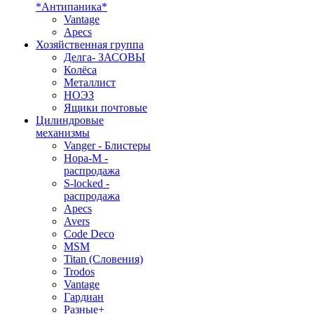
*Антипаника*
Vantage
Apecs
Хозяйственная группа
Делга- ЗАСОВЫ
Колёса
Металлист
НОЭЗ
Ящики почтовые
Цилиндровые
механизмы
Vanger - Блистеры
Нора-М -
распродажа
S-locked -
распродажа
Apecs
Avers
Code Deco
MSM
Titan (Словения)
Trodos
Vantage
Гардиан
Разные+