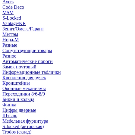
Avers
Code Deco
MSM
S-Locked
Vantage/KR
Зенит/Омега/Гарант
Меттэм
Нора-М
Разные
Сопутствующие товары
Разное
Автоматические пороги
Замок почтовый
Информационные таблички
Крепления для ручек
Кронштейны
Оконные механизмы
Переходники 8/6-8/9
Бирки и кольца
Финка
Цифры дверные
Штырь
Мебельная фурнитура
S-locked (авторская)
Trodos (склад)