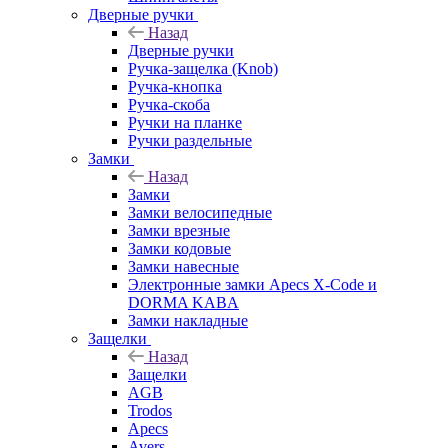
Дверные ручки
Назад
Дверные ручки
Ручка-защелка (Knob)
Ручка-кнопка
Ручка-скоба
Ручки на планке
Ручки раздельные
Замки
Назад
Замки
Замки велосипедные
Замки врезные
Замки кодовые
Замки навесные
Электронные замки Apecs X-Code и
DORMA KABA
Замки накладные
Защелки
Назад
Защелки
AGB
Trodos
Apecs
Avers