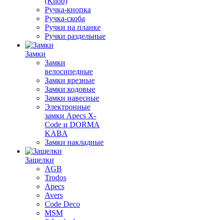
(Knob)
Ручка-кнопка
Ручка-скоба
Ручки на планке
Ручки раздельные
Замки
Замки
велосипедные
Замки врезные
Замки кодовые
Замки навесные
Электронные
замки Apecs X-
Code и DORMA
KABA
Замки накладные
Защелки
AGB
Trodos
Apecs
Avers
Code Deco
MSM