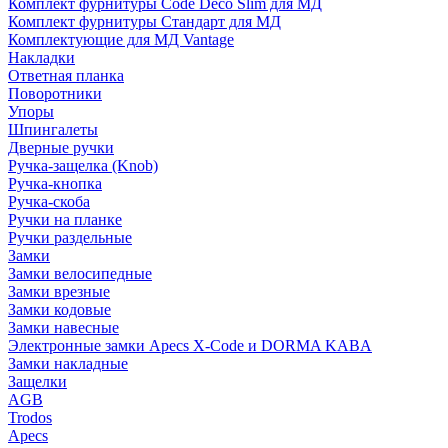
Комплект фурнитуры Code Deco Slim для МД
Комплект фурнитуры Стандарт для МД
Комплектующие для МД Vantage
Накладки
Ответная планка
Поворотники
Упоры
Шпингалеты
Дверные ручки
Ручка-защелка (Knob)
Ручка-кнопка
Ручка-скоба
Ручки на планке
Ручки раздельные
Замки
Замки велосипедные
Замки врезные
Замки кодовые
Замки навесные
Электронные замки Apecs X-Code и DORMA KABA
Замки накладные
Защелки
AGB
Trodos
Apecs