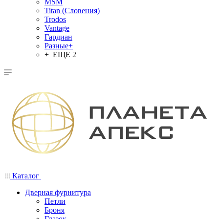
MSM
Titan (Словения)
Trodos
Vantage
Гардиан
Разные+
+ ЕЩЕ 2
Каталог
Дверная фурнитура
Петли
Броня
Глазок