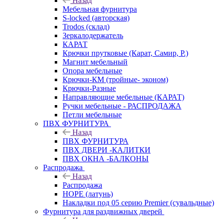
Назад
Мебельная фурнитура
S-locked (авторская)
Trodos (склад)
Зеркалодержатель
КАРАТ
Крючки прутковые (Карат, Самир, Р.)
Магнит мебельный
Опора мебельные
Крючки-КМ (тройные- эконом)
Крючки-Разные
Направляющие мебельные (КАРАТ)
Ручки мебельные - РАСПРОДАЖА
Петли мебельные
ПВХ ФУРНИТУРА
Назад
ПВХ ФУРНИТУРА
ПВХ ДВЕРИ -КАЛИТКИ
ПВХ ОКНА -БАЛКОНЫ
Распродажа
Назад
Распродажа
HOPE (латунь)
Накладки под 05 серию Premier (сувальдные)
Фурнитура для раздвижных дверей