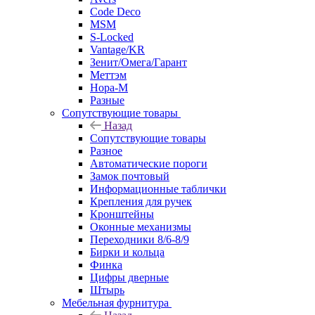
Code Deco
MSM
S-Locked
Vantage/KR
Зенит/Омега/Гарант
Меттэм
Нора-М
Разные
Сопутствующие товары
Назад
Сопутствующие товары
Разное
Автоматические пороги
Замок почтовый
Информационные таблички
Крепления для ручек
Кронштейны
Оконные механизмы
Переходники 8/6-8/9
Бирки и кольца
Финка
Цифры дверные
Штырь
Мебельная фурнитура