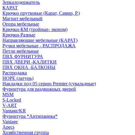
Зеркалодержатель
КАРАТ
Крючки прутковые (Карат, Самир, Р.)
Магнит мебельный
Опора мебельные
Крючки-КМ (тройные- эконом)
Крючки-Разные
Направляющие мебельные (КАРАТ)
Ручки мебельные - РАСПРОДАЖА
Петли мебельные
ПВХ ФУРНИТУРА
ПВХ ДВЕРИ -КАЛИТКИ
ПВХ ОКНА -БАЛКОНЫ
Распродажа
HOPE (латунь)
Накладки под 05 серию Premier (сувальдные)
Фурнитура для раздвижных дверей
MSM
S-Locked
V-ART
Vantage/KR
Фурнитура *Антипаника*
Vantage
Apecs
Хозяйственная группа