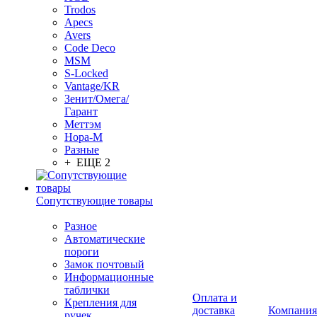
Trodos
Apecs
Avers
Code Deco
MSM
S-Locked
Vantage/KR
Зенит/Омега/
Гарант
Меттэм
Нора-М
Разные
+ ЕЩЕ 2
Сопутствующие товары
Разное
Автоматические
пороги
Замок почтовый
Информационные
таблички
Оплата и
Крепления для
доставка
Компания
ручек