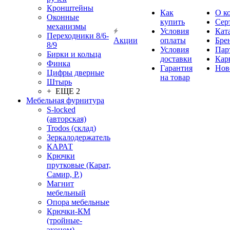
Кронштейны
Как
О к
Оконные
купить
Сер
механизмы
Условия
Кат
Переходники 8/6-
Акции
оплаты
Бре
8/9
Условия
Пар
Бирки и кольца
доставки
Кар
Финка
Гарантия
Нов
Цифры дверные
на товар
Штырь
+ ЕЩЕ 2
Мебельная фурнитура
S-locked
(авторская)
Trodos (склад)
Зеркалодержатель
КАРАТ
Крючки
прутковые (Карат,
Самир, Р.)
Магнит
мебельный
Опора мебельные
Крючки-КМ
(тройные-
эконом)