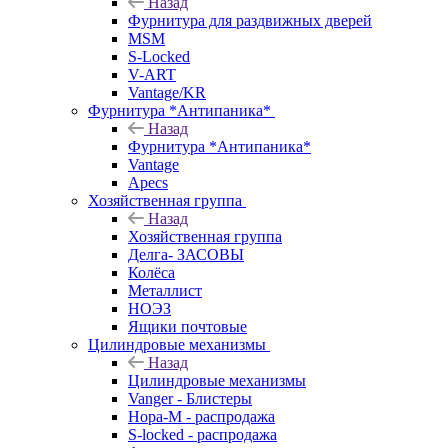
Назад
Фурнитура для раздвижных дверей
MSM
S-Locked
V-ART
Vantage/KR
Фурнитура *Антипаника*
Назад
Фурнитура *Антипаника*
Vantage
Apecs
Хозяйственная группа
Назад
Хозяйственная группа
Делга- ЗАСОВЫ
Колёса
Металлист
НОЭЗ
Ящики почтовые
Цилиндровые механизмы
Назад
Цилиндровые механизмы
Vanger - Блистеры
Нора-М - распродажа
S-locked - распродажа