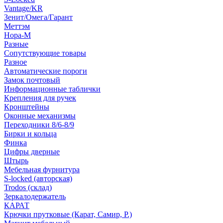
Vantage/KR
Зенит/Омега/Гарант
Меттэм
Нора-М
Разные
Сопутствующие товары
Разное
Автоматические пороги
Замок почтовый
Информационные таблички
Крепления для ручек
Кронштейны
Оконные механизмы
Переходники 8/6-8/9
Бирки и кольца
Финка
Цифры дверные
Штырь
Мебельная фурнитура
S-locked (авторская)
Trodos (склад)
Зеркалодержатель
КАРАТ
Крючки прутковые (Карат, Самир, Р.)