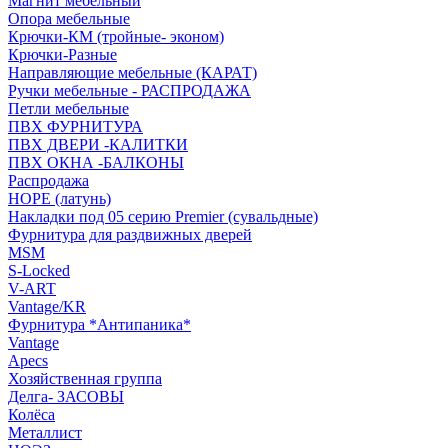
Магнит мебельный
Опора мебельные
Крючки-КМ (тройные- эконом)
Крючки-Разные
Направляющие мебельные (КАРАТ)
Ручки мебельные - РАСПРОДАЖА
Петли мебельные
ПВХ ФУРНИТУРА
ПВХ ДВЕРИ -КАЛИТКИ
ПВХ ОКНА -БАЛКОНЫ
Распродажа
HOPE (латунь)
Накладки под 05 серию Premier (сувальдные)
Фурнитура для раздвижных дверей
MSM
S-Locked
V-ART
Vantage/KR
Фурнитура *Антипаника*
Vantage
Apecs
Хозяйственная группа
Делга- ЗАСОВЫ
Колёса
Металлист