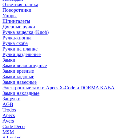
Ответная планка
Поворотники
Упоры
Шпингалеты
Дверные ручки
Ручка-защелка (Knob)
Ручка-кнопка
Ручка-скоба
Ручки на планке
Ручки раздельные
Замки
Замки велосипедные
Замки врезные
Замки кодовые
Замки навесные
Электронные замки Apecs X-Code и DORMA KABA
Замки накладные
Защелки
AGB
Trodos
Apecs
Avers
Code Deco
MSM
S-Locked