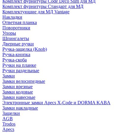
Комплект фурнитуры Code Deco Slim для МД
Комплект фурнитуры Стандарт для МД
Комплектующие для МД Vantage
Накладки
Ответная планка
Поворотники
Упоры
Шпингалеты
Дверные ручки
Ручка-защелка (Knob)
Ручка-кнопка
Ручка-скоба
Ручки на планке
Ручки раздельные
Замки
Замки велосипедные
Замки врезные
Замки кодовые
Замки навесные
Электронные замки Apecs X-Code и DORMA KABA
Замки накладные
Защелки
AGB
Trodos
Apecs