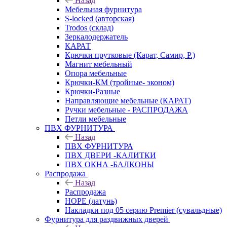
Назад
Мебельная фурнитура
S-locked (авторская)
Trodos (склад)
Зеркалодержатель
КАРАТ
Крючки прутковые (Карат, Самир, Р.)
Магнит мебельный
Опора мебельные
Крючки-КМ (тройные- эконом)
Крючки-Разные
Направляющие мебельные (КАРАТ)
Ручки мебельные - РАСПРОДАЖА
Петли мебельные
ПВХ ФУРНИТУРА
Назад
ПВХ ФУРНИТУРА
ПВХ ДВЕРИ -КАЛИТКИ
ПВХ ОКНА -БАЛКОНЫ
Распродажа
Назад
Распродажа
HOPE (латунь)
Накладки под 05 серию Premier (сувальдные)
Фурнитура для раздвижных дверей