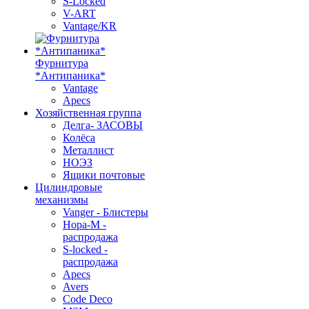
S-Locked
V-ART
Vantage/KR
Фурнитура
*Антипаника*
Vantage
Apecs
Хозяйственная группа
Делга- ЗАСОВЫ
Колёса
Металлист
НОЭЗ
Ящики почтовые
Цилиндровые
механизмы
Vanger - Блистеры
Нора-М -
распродажа
S-locked -
распродажа
Apecs
Avers
Code Deco