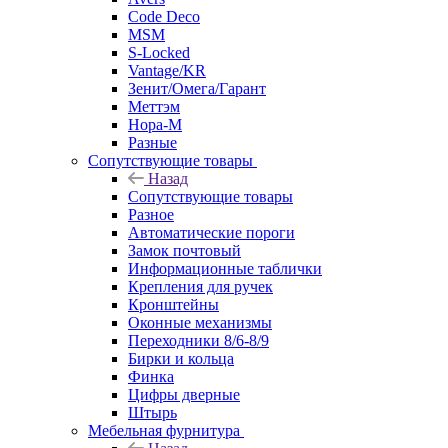
Code Deco
MSM
S-Locked
Vantage/KR
Зенит/Омега/Гарант
Меттэм
Нора-М
Разные
Сопутствующие товары
Назад
Сопутствующие товары
Разное
Автоматические пороги
Замок почтовый
Информационные таблички
Крепления для ручек
Кронштейны
Оконные механизмы
Переходники 8/6-8/9
Бирки и кольца
Финка
Цифры дверные
Штырь
Мебельная фурнитура