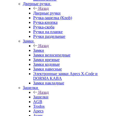
Дверные ручки
Назад
Дверные ручки
Ручка-защелка (Knob)
Ручка-кнопка
Ручка-скоба
Ручки на планке
Ручки раздельные
Замки
Назад
Замки
Замки велосипедные
Замки врезные
Замки кодовые
Замки навесные
Электронные замки Apecs X-Code и
DORMA KABA
Замки накладные
Защелки
Назад
Защелки
AGB
Trodos
Apecs
Avers