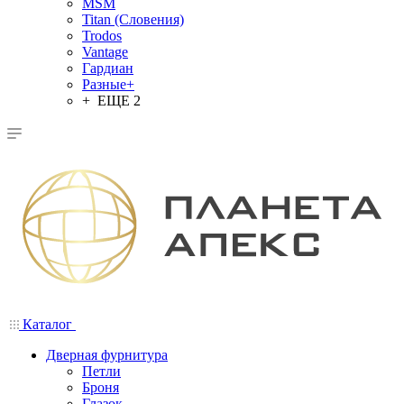
MSM
Titan (Словения)
Trodos
Vantage
Гардиан
Разные+
+ ЕЩЕ 2
Каталог
Дверная фурнитура
Петли
Броня
Глазок