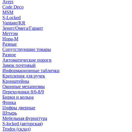
Avers
Code Deco
MSM
S-Locked
Vantage/KR
Зенит/Омега/Гарант
Меттэм
Нора-М
Разные
Сопутствующие товары
Разное
Автоматические пороги
Замок почтовый
Информационные таблички
Крепления для ручек
Кронштейны
Оконные механизмы
Переходники 8/6-8/9
Бирки и кольца
Финка
Цифры дверные
Штырь
Мебельная фурнитура
S-locked (авторская)
Trodos (склад)