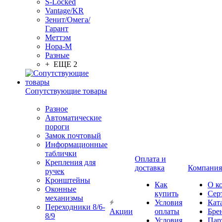
S-Locked
Vantage/KR
Зенит/Омега/
Гарант
Меттэм
Нора-М
Разные
+ ЕЩЕ 2
Сопутствующие товары
Разное
Автоматические
пороги
Замок почтовый
Информационные
таблички
Оплата и
Крепления для
доставка
Компания
ручек
Кронштейны
Как
О к
Оконные
купить
Сер
механизмы
Условия
Кат
Переходники 8/6-
Акции
оплаты
Бре
8/9
Условия
Пар