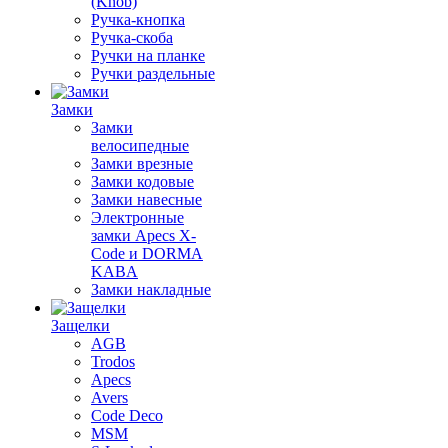
(Knob)
Ручка-кнопка
Ручка-скоба
Ручки на планке
Ручки раздельные
Замки
Замки
велосипедные
Замки врезные
Замки кодовые
Замки навесные
Электронные
замки Apecs X-
Code и DORMA
KABA
Замки накладные
Защелки
AGB
Trodos
Apecs
Avers
Code Deco
MSM