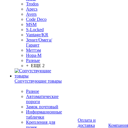
Trodos
Apecs
Avers
Code Deco
MSM
S-Locked
Vantage/KR
Зенит/Омега/
Гарант
Меттэм
Нора-М
Разные
+ ЕЩЕ 2
Сопутствующие товары
Разное
Автоматические
пороги
Замок почтовый
Информационные
таблички
Оплата и
Крепления для
доставка
Компания
ручек