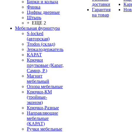
Бирки и кольца
доставки
Кар
Финка
Гарантия
Нов
Цифры дверные
на товар
Штырь
+ ЕЩЕ 2
Мебельная фурнитура
S-locked
(авторская)
Trodos (склад)
Зеркалодержатель
КАРАТ
Крючки
прутковые (Карат,
Самир, Р.)
Магнит
мебельный
Опора мебельные
Крючки-КМ
(тройные-
эконом)
Крючки-Разные
Направляющие
мебельные
(КАРАТ)
Ручки мебельные