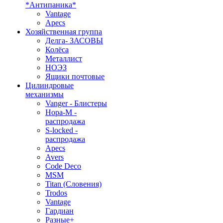
*Антипаника*
Vantage
Apecs
Хозяйственная группа
Делга- ЗАСОВЫ
Колёса
Металлист
НОЭЗ
Ящики почтовые
Цилиндровые
механизмы
Vanger - Блистеры
Нора-М -
распродажа
S-locked -
распродажа
Apecs
Avers
Code Deco
MSM
Titan (Словения)
Trodos
Vantage
Гардиан
Разные+