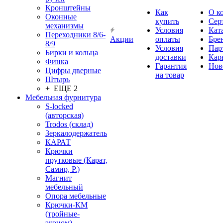
Кронштейны
Как
О к
Оконные
купить
Сер
механизмы
Условия
Кат
Переходники 8/6-
Акции
оплаты
Бре
8/9
Условия
Пар
Бирки и кольца
доставки
Кар
Финка
Гарантия
Нов
Цифры дверные
на товар
Штырь
+ ЕЩЕ 2
Мебельная фурнитура
S-locked
(авторская)
Trodos (склад)
Зеркалодержатель
КАРАТ
Крючки
прутковые (Карат,
Самир, Р.)
Магнит
мебельный
Опора мебельные
Крючки-КМ
(тройные-
эконом)