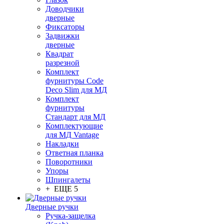
Доводчики
дверные
Фиксаторы
Задвижки
дверные
Квадрат
разрезной
Комплект
фурнитуры Code
Deco Slim для МД
Комплект
фурнитуры
Стандарт для МД
Комплектующие
для МД Vantage
Накладки
Ответная планка
Поворотники
Упоры
Шпингалеты
+ ЕЩЕ 5
Дверные ручки
Ручка-защелка