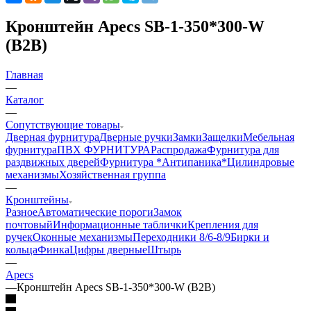
Кронштейн Apecs SB-1-350*300-W
(B2B)
Главная
—
Каталог
—
Сопутствующие товары
Дверная фурнитура
Дверные ручки
Замки
Защелки
Мебельная
фурнитура
ПВХ ФУРНИТУРА
Распродажа
Фурнитура для
раздвижных дверей
Фурнитура *Антипаника*
Цилиндровые
механизмы
Хозяйственная группа
—
Кронштейны
Разное
Автоматические пороги
Замок
почтовый
Информационные таблички
Крепления для
ручек
Оконные механизмы
Переходники 8/6-8/9
Бирки и
кольца
Финка
Цифры дверные
Штырь
—
Apecs
—
Кронштейн Apecs SB-1-350*300-W (B2B)