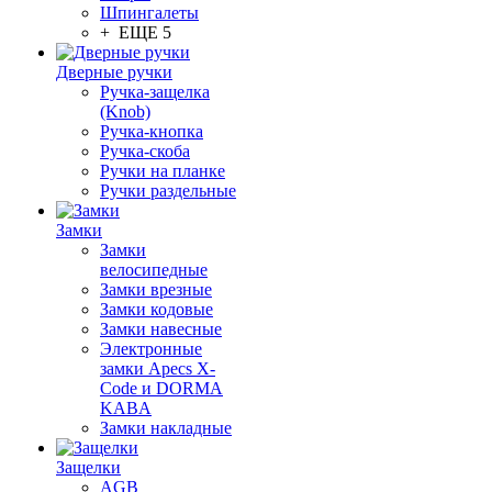
Шпингалеты
+ ЕЩЕ 5
Дверные ручки
Ручка-защелка
(Knob)
Ручка-кнопка
Ручка-скоба
Ручки на планке
Ручки раздельные
Замки
Замки
велосипедные
Замки врезные
Замки кодовые
Замки навесные
Электронные
замки Apecs X-
Code и DORMA
KABA
Замки накладные
Защелки
AGB