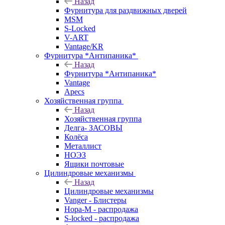
Назад
Фурнитура для раздвижных дверей
MSM
S-Locked
V-ART
Vantage/KR
Фурнитура *Антипаника*
Назад
Фурнитура *Антипаника*
Vantage
Apecs
Хозяйственная группа
Назад
Хозяйственная группа
Делга- ЗАСОВЫ
Колёса
Металлист
НОЭЗ
Ящики почтовые
Цилиндровые механизмы
Назад
Цилиндровые механизмы
Vanger - Блистеры
Нора-М - распродажа
S-locked - распродажа