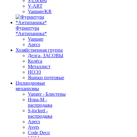
S-Locked
V-ART
Vantage/KR
Фурнитура
*Антипаника*
Vantage
Apecs
Хозяйственная группа
Делга- ЗАСОВЫ
Колёса
Металлист
НОЭЗ
Ящики почтовые
Цилиндровые
механизмы
Vanger - Блистеры
Нора-М -
распродажа
S-locked -
распродажа
Apecs
Avers
Code Deco