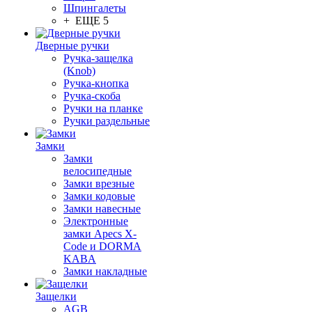
Шпингалеты
+ ЕЩЕ 5
Дверные ручки
Ручка-защелка
(Knob)
Ручка-кнопка
Ручка-скоба
Ручки на планке
Ручки раздельные
Замки
Замки
велосипедные
Замки врезные
Замки кодовые
Замки навесные
Электронные
замки Apecs X-
Code и DORMA
KABA
Замки накладные
Защелки
AGB