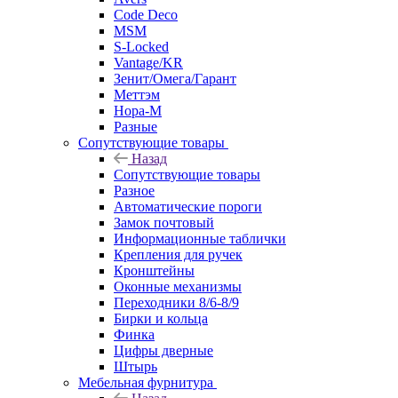
Code Deco
MSM
S-Locked
Vantage/KR
Зенит/Омега/Гарант
Меттэм
Нора-М
Разные
Сопутствующие товары
Назад
Сопутствующие товары
Разное
Автоматические пороги
Замок почтовый
Информационные таблички
Крепления для ручек
Кронштейны
Оконные механизмы
Переходники 8/6-8/9
Бирки и кольца
Финка
Цифры дверные
Штырь
Мебельная фурнитура