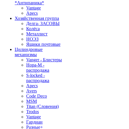
*Антипаника*
Vantage
Apecs
Хозяйственная группа
Делга- ЗАСОВЫ
Колёса
Металлист
НОЭЗ
Ящики почтовые
Цилиндровые
механизмы
Vanger - Блистеры
Нора-М -
распродажа
S-locked -
распродажа
Apecs
Avers
Code Deco
MSM
Titan (Словения)
Trodos
Vantage
Гардиан
Разные+