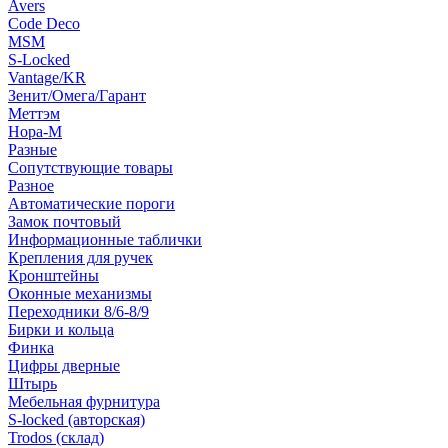
Avers
Code Deco
MSM
S-Locked
Vantage/KR
Зенит/Омега/Гарант
Меттэм
Нора-М
Разные
Сопутствующие товары
Разное
Автоматические пороги
Замок почтовый
Информационные таблички
Крепления для ручек
Кронштейны
Оконные механизмы
Переходники 8/6-8/9
Бирки и кольца
Финка
Цифры дверные
Штырь
Мебельная фурнитура
S-locked (авторская)
Trodos (склад)