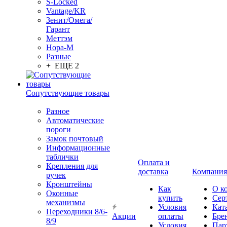
S-Locked
Vantage/KR
Зенит/Омега/
Гарант
Меттэм
Нора-М
Разные
+ ЕЩЕ 2
Сопутствующие товары
Разное
Автоматические
пороги
Замок почтовый
Информационные
таблички
Оплата и
Крепления для
доставка
Компания
ручек
Кронштейны
Как
О к
Оконные
купить
Сер
механизмы
Условия
Кат
Переходники 8/6-
Акции
оплаты
Бре
8/9
Условия
Пар