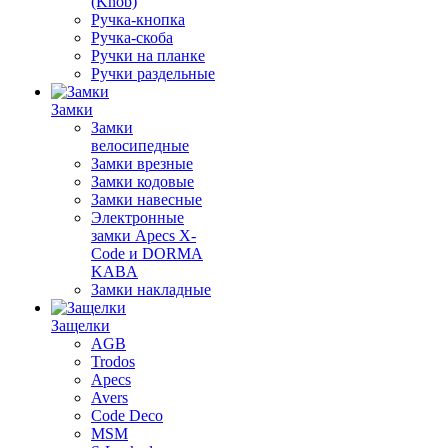
(Knob)
Ручка-кнопка
Ручка-скоба
Ручки на планке
Ручки раздельные
Замки
Замки
велосипедные
Замки врезные
Замки кодовые
Замки навесные
Электронные
замки Apecs X-
Code и DORMA
KABA
Замки накладные
Защелки
AGB
Trodos
Apecs
Avers
Code Deco
MSM