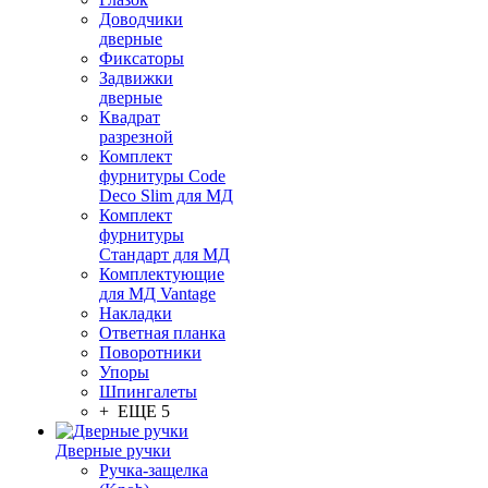
Доводчики
дверные
Фиксаторы
Задвижки
дверные
Квадрат
разрезной
Комплект
фурнитуры Code
Deco Slim для МД
Комплект
фурнитуры
Стандарт для МД
Комплектующие
для МД Vantage
Накладки
Ответная планка
Поворотники
Упоры
Шпингалеты
+ ЕЩЕ 5
Дверные ручки
Ручка-защелка