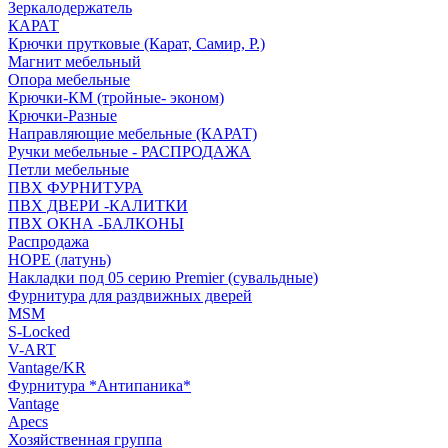
Зеркалодержатель
КАРАТ
Крючки прутковые (Карат, Самир, Р.)
Магнит мебельный
Опора мебельные
Крючки-КМ (тройные- эконом)
Крючки-Разные
Направляющие мебельные (КАРАТ)
Ручки мебельные - РАСПРОДАЖА
Петли мебельные
ПВХ ФУРНИТУРА
ПВХ ДВЕРИ -КАЛИТКИ
ПВХ ОКНА -БАЛКОНЫ
Распродажа
HOPE (латунь)
Накладки под 05 серию Premier (сувальдные)
Фурнитура для раздвижных дверей
MSM
S-Locked
V-ART
Vantage/KR
Фурнитура *Антипаника*
Vantage
Apecs
Хозяйственная группа