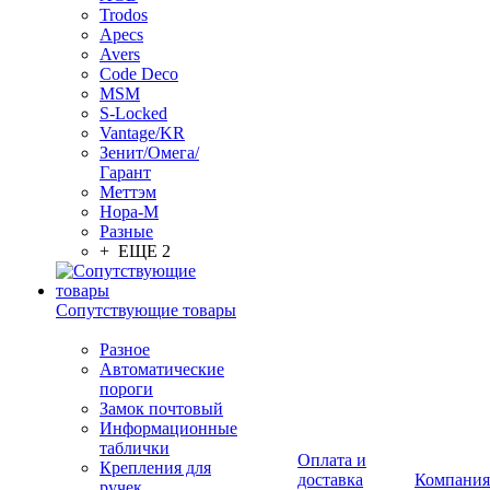
Trodos
Apecs
Avers
Code Deco
MSM
S-Locked
Vantage/KR
Зенит/Омега/
Гарант
Меттэм
Нора-М
Разные
+ ЕЩЕ 2
Сопутствующие товары
Разное
Автоматические
пороги
Замок почтовый
Информационные
таблички
Оплата и
Крепления для
доставка
Компания
ручек