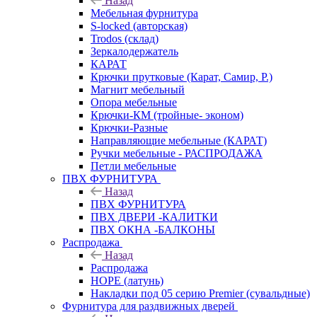
Назад
Мебельная фурнитура
S-locked (авторская)
Trodos (склад)
Зеркалодержатель
КАРАТ
Крючки прутковые (Карат, Самир, Р.)
Магнит мебельный
Опора мебельные
Крючки-КМ (тройные- эконом)
Крючки-Разные
Направляющие мебельные (КАРАТ)
Ручки мебельные - РАСПРОДАЖА
Петли мебельные
ПВХ ФУРНИТУРА
Назад
ПВХ ФУРНИТУРА
ПВХ ДВЕРИ -КАЛИТКИ
ПВХ ОКНА -БАЛКОНЫ
Распродажа
Назад
Распродажа
HOPE (латунь)
Накладки под 05 серию Premier (сувальдные)
Фурнитура для раздвижных дверей