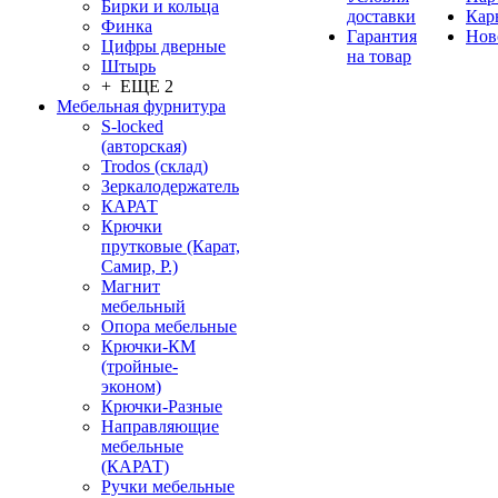
Бирки и кольца
доставки
Кар
Финка
Гарантия
Нов
Цифры дверные
на товар
Штырь
+ ЕЩЕ 2
Мебельная фурнитура
S-locked
(авторская)
Trodos (склад)
Зеркалодержатель
КАРАТ
Крючки
прутковые (Карат,
Самир, Р.)
Магнит
мебельный
Опора мебельные
Крючки-КМ
(тройные-
эконом)
Крючки-Разные
Направляющие
мебельные
(КАРАТ)
Ручки мебельные