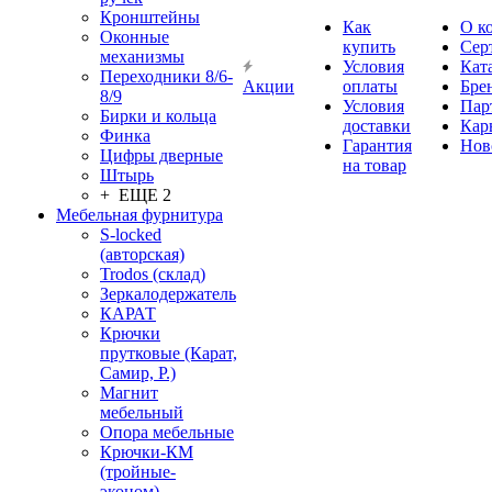
Кронштейны
Как
О к
Оконные
купить
Сер
механизмы
Условия
Кат
Переходники 8/6-
Акции
оплаты
Бре
8/9
Условия
Пар
Бирки и кольца
доставки
Кар
Финка
Гарантия
Нов
Цифры дверные
на товар
Штырь
+ ЕЩЕ 2
Мебельная фурнитура
S-locked
(авторская)
Trodos (склад)
Зеркалодержатель
КАРАТ
Крючки
прутковые (Карат,
Самир, Р.)
Магнит
мебельный
Опора мебельные
Крючки-КМ
(тройные-
эконом)