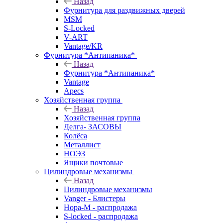
Назад
Фурнитура для раздвижных дверей
MSM
S-Locked
V-ART
Vantage/KR
Фурнитура *Антипаника*
Назад
Фурнитура *Антипаника*
Vantage
Apecs
Хозяйственная группа
Назад
Хозяйственная группа
Делга- ЗАСОВЫ
Колёса
Металлист
НОЭЗ
Ящики почтовые
Цилиндровые механизмы
Назад
Цилиндровые механизмы
Vanger - Блистеры
Нора-М - распродажа
S-locked - распродажа