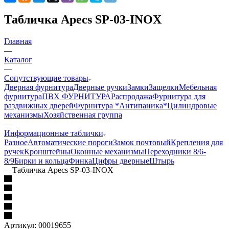
Табличка Apecs SP-03-INOX
Главная
—
Каталог
—
Сопутствующие товары
Дверная фурнитура
Дверные ручки
Замки
Защелки
Мебельная
фурнитура
ПВХ ФУРНИТУРА
Распродажа
Фурнитура для
раздвижных дверей
Фурнитура *Антипаника*
Цилиндровые
механизмы
Хозяйственная группа
—
Информационные таблички
Разное
Автоматические пороги
Замок почтовый
Крепления для
ручек
Кронштейны
Оконные механизмы
Переходники 8/6-
8/9
Бирки и кольца
Финка
Цифры дверные
Штырь
—
Табличка Apecs SP-03-INOX
Артикул:
00019655