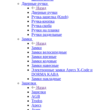
Дверные ручки
Назад
Дверные ручки
Ручка-защелка (Knob)
Ручка-кнопка
Ручка-скоба
Ручки на планке
Ручки раздельные
Замки
Назад
Замки
Замки велосипедные
Замки врезные
Замки кодовые
Замки навесные
Электронные замки Apecs X-Code и
DORMA KABA
Замки накладные
Защелки
Назад
Защелки
AGB
Trodos
Apecs
Avers