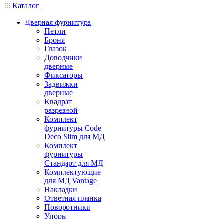
Каталог
Дверная фурнитура
Петли
Броня
Глазок
Доводчики
дверные
Фиксаторы
Задвижки
дверные
Квадрат
разрезной
Комплект
фурнитуры Code
Deco Slim для МД
Комплект
фурнитуры
Стандарт для МД
Комплектующие
для МД Vantage
Накладки
Ответная планка
Поворотники
Упоры