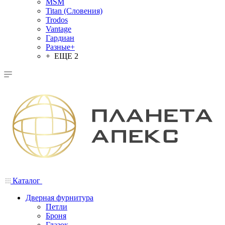
MSM
Titan (Словения)
Trodos
Vantage
Гардиан
Разные+
+ ЕЩЕ 2
Каталог
Дверная фурнитура
Петли
Броня
Глазок