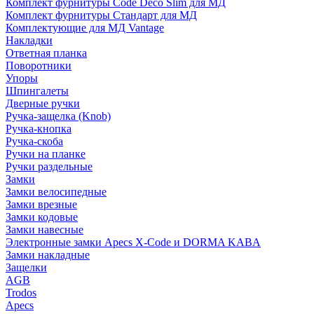
Комплект фурнитуры Code Deco Slim для МД
Комплект фурнитуры Стандарт для МД
Комплектующие для МД Vantage
Накладки
Ответная планка
Поворотники
Упоры
Шпингалеты
Дверные ручки
Ручка-защелка (Knob)
Ручка-кнопка
Ручка-скоба
Ручки на планке
Ручки раздельные
Замки
Замки велосипедные
Замки врезные
Замки кодовые
Замки навесные
Электронные замки Apecs X-Code и DORMA KABA
Замки накладные
Защелки
AGB
Trodos
Apecs