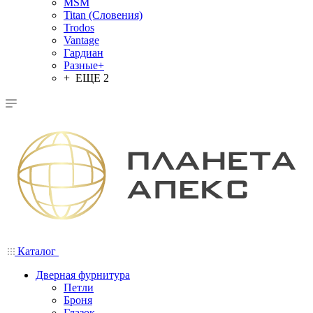
MSM
Titan (Словения)
Trodos
Vantage
Гардиан
Разные+
+ ЕЩЕ 2
Каталог
Дверная фурнитура
Петли
Броня
Глазок