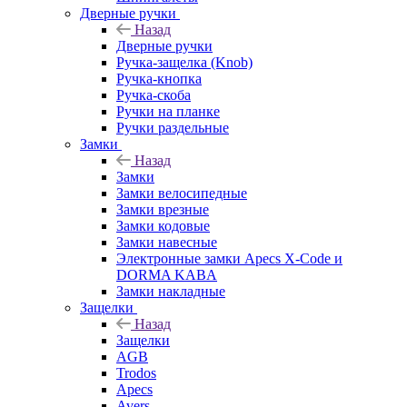
Дверные ручки
Назад
Дверные ручки
Ручка-защелка (Knob)
Ручка-кнопка
Ручка-скоба
Ручки на планке
Ручки раздельные
Замки
Назад
Замки
Замки велосипедные
Замки врезные
Замки кодовые
Замки навесные
Электронные замки Apecs X-Code и
DORMA KABA
Замки накладные
Защелки
Назад
Защелки
AGB
Trodos
Apecs
Avers