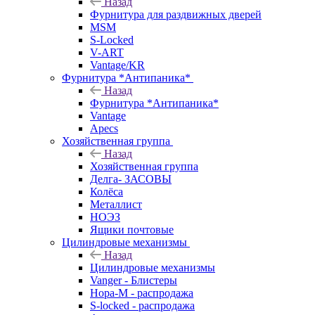
Назад
Фурнитура для раздвижных дверей
MSM
S-Locked
V-ART
Vantage/KR
Фурнитура *Антипаника*
Назад
Фурнитура *Антипаника*
Vantage
Apecs
Хозяйственная группа
Назад
Хозяйственная группа
Делга- ЗАСОВЫ
Колёса
Металлист
НОЭЗ
Ящики почтовые
Цилиндровые механизмы
Назад
Цилиндровые механизмы
Vanger - Блистеры
Нора-М - распродажа
S-locked - распродажа