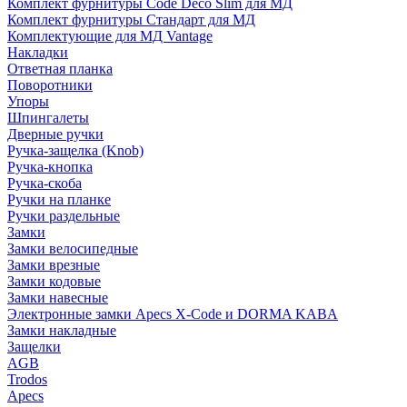
Комплект фурнитуры Code Deco Slim для МД
Комплект фурнитуры Стандарт для МД
Комплектующие для МД Vantage
Накладки
Ответная планка
Поворотники
Упоры
Шпингалеты
Дверные ручки
Ручка-защелка (Knob)
Ручка-кнопка
Ручка-скоба
Ручки на планке
Ручки раздельные
Замки
Замки велосипедные
Замки врезные
Замки кодовые
Замки навесные
Электронные замки Apecs X-Code и DORMA KABA
Замки накладные
Защелки
AGB
Trodos
Apecs