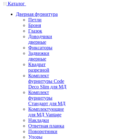
Каталог
Дверная фурнитура
Петли
Броня
Глазок
Доводчики
дверные
Фиксаторы
Задвижки
дверные
Квадрат
разрезной
Комплект
фурнитуры Code
Deco Slim для МД
Комплект
фурнитуры
Стандарт для МД
Комплектующие
для МД Vantage
Накладки
Ответная планка
Поворотники
Упоры