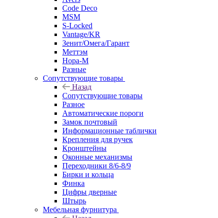
Code Deco
MSM
S-Locked
Vantage/KR
Зенит/Омега/Гарант
Меттэм
Нора-М
Разные
Сопутствующие товары
Назад
Сопутствующие товары
Разное
Автоматические пороги
Замок почтовый
Информационные таблички
Крепления для ручек
Кронштейны
Оконные механизмы
Переходники 8/6-8/9
Бирки и кольца
Финка
Цифры дверные
Штырь
Мебельная фурнитура