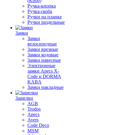
(Knob)
Ручка-кнопка
Ручка-скоба
Ручки на планке
Ручки раздельные
Замки
Замки
велосипедные
Замки врезные
Замки кодовые
Замки навесные
Электронные
замки Apecs X-
Code и DORMA
KABA
Замки накладные
Защелки
AGB
Trodos
Apecs
Avers
Code Deco
MSM