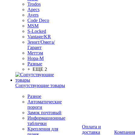
Trodos
Apecs
Avers
Code Deco
MSM
S-Locked
Vantage/KR
Зенит/Омега/
Гарант
Меттэм
Нора-М
Разные
+ ЕЩЕ 2
Сопутствующие товары
Разное
Автоматические
пороги
Замок почтовый
Информационные
таблички
Оплата и
Крепления для
доставка
Компания
ручек