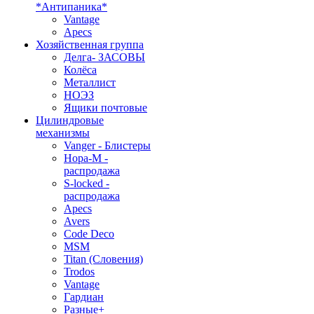
*Антипаника*
Vantage
Apecs
Хозяйственная группа
Делга- ЗАСОВЫ
Колёса
Металлист
НОЭЗ
Ящики почтовые
Цилиндровые
механизмы
Vanger - Блистеры
Нора-М -
распродажа
S-locked -
распродажа
Apecs
Avers
Code Deco
MSM
Titan (Словения)
Trodos
Vantage
Гардиан
Разные+