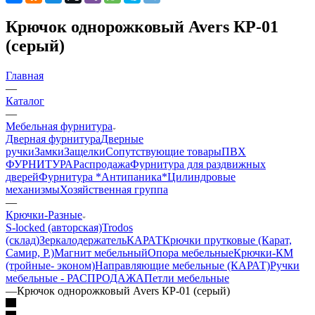
Крючок однорожковый Avers КР-01
(серый)
Главная
—
Каталог
—
Мебельная фурнитура
Дверная фурнитура
Дверные
ручки
Замки
Защелки
Сопутствующие товары
ПВХ
ФУРНИТУРА
Распродажа
Фурнитура для раздвижных
дверей
Фурнитура *Антипаника*
Цилиндровые
механизмы
Хозяйственная группа
—
Крючки-Разные
S-locked (авторская)
Trodos
(склад)
Зеркалодержатель
КАРАТ
Крючки прутковые (Карат,
Самир, Р.)
Магнит мебельный
Опора мебельные
Крючки-КМ
(тройные- эконом)
Направляющие мебельные (КАРАТ)
Ручки
мебельные - РАСПРОДАЖА
Петли мебельные
—
Крючок однорожковый Avers КР-01 (серый)