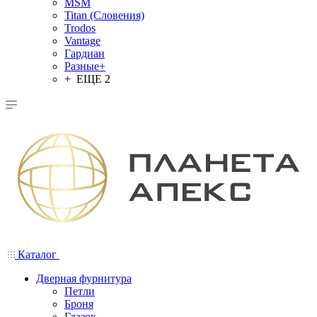
MSM
Titan (Словения)
Trodos
Vantage
Гардиан
Разные+
+ ЕЩЕ 2
Каталог
Дверная фурнитура
Петли
Броня
Глазок