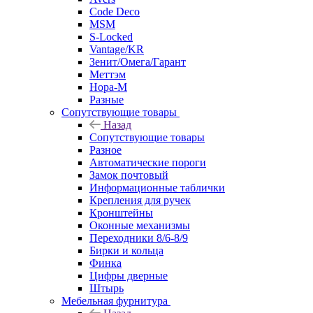
Code Deco
MSM
S-Locked
Vantage/KR
Зенит/Омега/Гарант
Меттэм
Нора-М
Разные
Сопутствующие товары
Назад
Сопутствующие товары
Разное
Автоматические пороги
Замок почтовый
Информационные таблички
Крепления для ручек
Кронштейны
Оконные механизмы
Переходники 8/6-8/9
Бирки и кольца
Финка
Цифры дверные
Штырь
Мебельная фурнитура