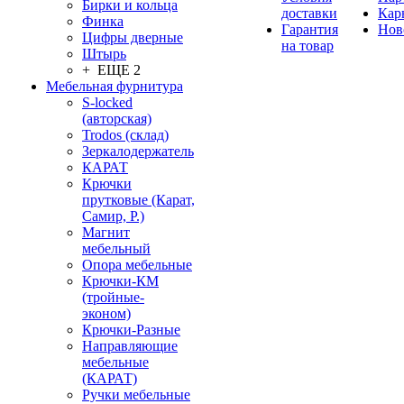
Бирки и кольца
доставки
Кар
Финка
Гарантия
Нов
Цифры дверные
на товар
Штырь
+ ЕЩЕ 2
Мебельная фурнитура
S-locked
(авторская)
Trodos (склад)
Зеркалодержатель
КАРАТ
Крючки
прутковые (Карат,
Самир, Р.)
Магнит
мебельный
Опора мебельные
Крючки-КМ
(тройные-
эконом)
Крючки-Разные
Направляющие
мебельные
(КАРАТ)
Ручки мебельные