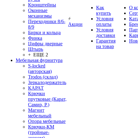
Кронштейны
Как
О к
Оконные
купить
Сер
механизмы
Условия
Кат
Переходники 8/6-
Акции
оплаты
Бре
8/9
Условия
Пар
Бирки и кольца
доставки
Кар
Финка
Гарантия
Нов
Цифры дверные
на товар
Штырь
+ ЕЩЕ 2
Мебельная фурнитура
S-locked
(авторская)
Trodos (склад)
Зеркалодержатель
КАРАТ
Крючки
прутковые (Карат,
Самир, Р.)
Магнит
мебельный
Опора мебельные
Крючки-КМ
(тройные-
эконом)