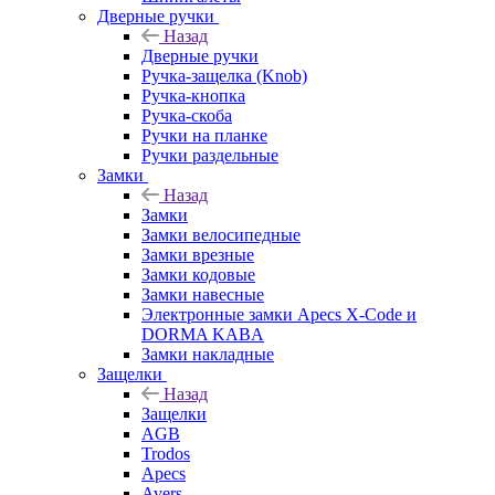
Дверные ручки
Назад
Дверные ручки
Ручка-защелка (Knob)
Ручка-кнопка
Ручка-скоба
Ручки на планке
Ручки раздельные
Замки
Назад
Замки
Замки велосипедные
Замки врезные
Замки кодовые
Замки навесные
Электронные замки Apecs X-Code и
DORMA KABA
Замки накладные
Защелки
Назад
Защелки
AGB
Trodos
Apecs
Avers