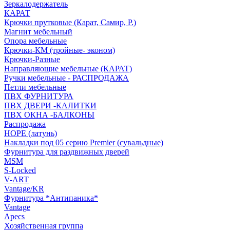
Зеркалодержатель
КАРАТ
Крючки прутковые (Карат, Самир, Р.)
Магнит мебельный
Опора мебельные
Крючки-КМ (тройные- эконом)
Крючки-Разные
Направляющие мебельные (КАРАТ)
Ручки мебельные - РАСПРОДАЖА
Петли мебельные
ПВХ ФУРНИТУРА
ПВХ ДВЕРИ -КАЛИТКИ
ПВХ ОКНА -БАЛКОНЫ
Распродажа
HOPE (латунь)
Накладки под 05 серию Premier (сувальдные)
Фурнитура для раздвижных дверей
MSM
S-Locked
V-ART
Vantage/KR
Фурнитура *Антипаника*
Vantage
Apecs
Хозяйственная группа