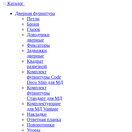
Каталог
Дверная фурнитура
Петли
Броня
Глазок
Доводчики
дверные
Фиксаторы
Задвижки
дверные
Квадрат
разрезной
Комплект
фурнитуры Code
Deco Slim для МД
Комплект
фурнитуры
Стандарт для МД
Комплектующие
для МД Vantage
Накладки
Ответная планка
Поворотники
Упоры