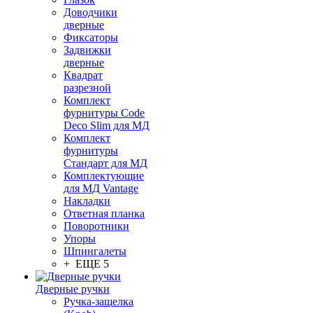
Доводчики
дверные
Фиксаторы
Задвижки
дверные
Квадрат
разрезной
Комплект
фурнитуры Code
Deco Slim для МД
Комплект
фурнитуры
Стандарт для МД
Комплектующие
для МД Vantage
Накладки
Ответная планка
Поворотники
Упоры
Шпингалеты
+ ЕЩЕ 5
Дверные ручки
Ручка-защелка