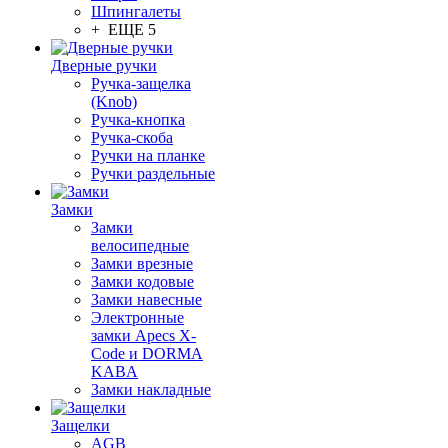
Шпингалеты
+ ЕЩЕ 5
Дверные ручки
Ручка-защелка
(Knob)
Ручка-кнопка
Ручка-скоба
Ручки на планке
Ручки раздельные
Замки
Замки
велосипедные
Замки врезные
Замки кодовые
Замки навесные
Электронные
замки Apecs X-
Code и DORMA
KABA
Замки накладные
Защелки
AGB