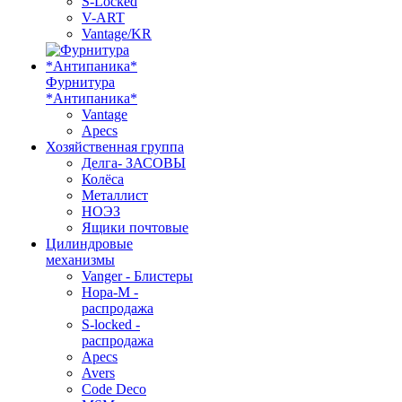
S-Locked
V-ART
Vantage/KR
Фурнитура
*Антипаника*
Vantage
Apecs
Хозяйственная группа
Делга- ЗАСОВЫ
Колёса
Металлист
НОЭЗ
Ящики почтовые
Цилиндровые
механизмы
Vanger - Блистеры
Нора-М -
распродажа
S-locked -
распродажа
Apecs
Avers
Code Deco