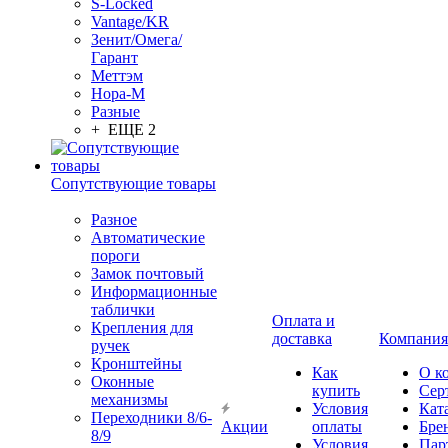
S-Locked
Vantage/KR
Зенит/Омега/
Гарант
Меттэм
Нора-М
Разные
+ ЕЩЕ 2
Сопутствующие товары
Разное
Автоматические
пороги
Замок почтовый
Информационные
таблички
Оплата и
Крепления для
доставка
Компания
ручек
Кронштейны
Как
О к
Оконные
купить
Сер
механизмы
Условия
Кат
Переходники 8/6-
Акции
оплаты
Бре
8/9
Условия
Пар