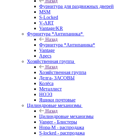
Назад
Фурнитура для раздвижных дверей
MSM
S-Locked
V-ART
Vantage/KR
Фурнитура *Антипаника*
Назад
Фурнитура *Антипаника*
Vantage
Apecs
Хозяйственная группа
Назад
Хозяйственная группа
Делга- ЗАСОВЫ
Колёса
Металлист
НОЭЗ
Ящики почтовые
Цилиндровые механизмы
Назад
Цилиндровые механизмы
Vanger - Блистеры
Нора-М - распродажа
S-locked - распродажа