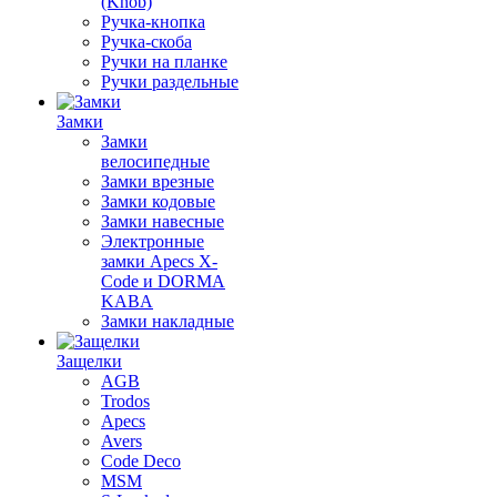
(Knob)
Ручка-кнопка
Ручка-скоба
Ручки на планке
Ручки раздельные
Замки
Замки
велосипедные
Замки врезные
Замки кодовые
Замки навесные
Электронные
замки Apecs X-
Code и DORMA
KABA
Замки накладные
Защелки
AGB
Trodos
Apecs
Avers
Code Deco
MSM