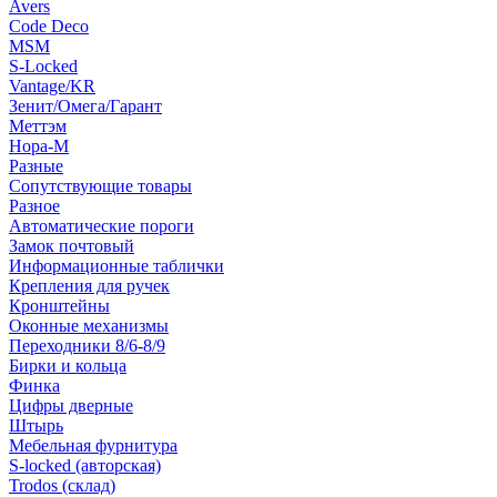
Avers
Code Deco
MSM
S-Locked
Vantage/KR
Зенит/Омега/Гарант
Меттэм
Нора-М
Разные
Сопутствующие товары
Разное
Автоматические пороги
Замок почтовый
Информационные таблички
Крепления для ручек
Кронштейны
Оконные механизмы
Переходники 8/6-8/9
Бирки и кольца
Финка
Цифры дверные
Штырь
Мебельная фурнитура
S-locked (авторская)
Trodos (склад)