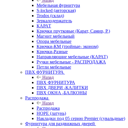
Назад
Мебельная фурнитура
S-locked (авторская)
Trodos (склад)
Зеркалодержатель
КАРАТ
Крючки прутковые (Карат, Самир, Р.)
Магнит мебельный
Опора мебельные
Крючки-КМ (тройные- эконом)
Крючки-Разные
Направляющие мебельные (КАРАТ)
Ручки мебельные - РАСПРОДАЖА
Петли мебельные
ПВХ ФУРНИТУРА
Назад
ПВХ ФУРНИТУРА
ПВХ ДВЕРИ -КАЛИТКИ
ПВХ ОКНА -БАЛКОНЫ
Распродажа
Назад
Распродажа
HOPE (латунь)
Накладки под 05 серию Premier (сувальдные)
Фурнитура для раздвижных дверей