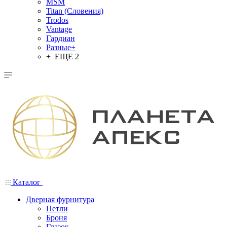
MSM
Titan (Словения)
Trodos
Vantage
Гардиан
Разные+
+ ЕЩЕ 2
Каталог
Дверная фурнитура
Петли
Броня
Глазок