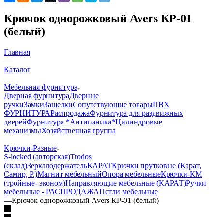
Крючок однорожковый Avers КР-01
(белый)
Главная
—
Каталог
—
Мебельная фурнитура
Дверная фурнитура
Дверные
ручки
Замки
Защелки
Сопутствующие товары
ПВХ
ФУРНИТУРА
Распродажа
Фурнитура для раздвижных
дверей
Фурнитура *Антипаника*
Цилиндровые
механизмы
Хозяйственная группа
—
Крючки-Разные
S-locked (авторская)
Trodos
(склад)
Зеркалодержатель
КАРАТ
Крючки прутковые (Карат,
Самир, Р.)
Магнит мебельный
Опора мебельные
Крючки-КМ
(тройные- эконом)
Направляющие мебельные (КАРАТ)
Ручки
мебельные - РАСПРОДАЖА
Петли мебельные
—
Крючок однорожковый Avers КР-01 (белый)