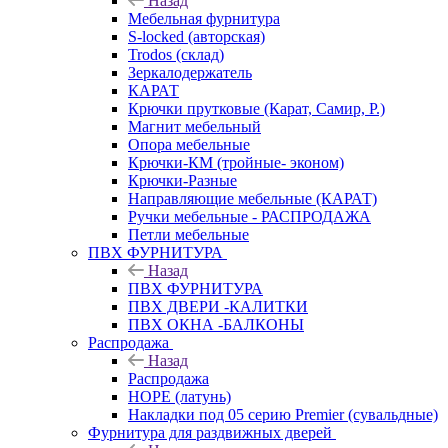
Назад
Мебельная фурнитура
S-locked (авторская)
Trodos (склад)
Зеркалодержатель
КАРАТ
Крючки прутковые (Карат, Самир, Р.)
Магнит мебельный
Опора мебельные
Крючки-КМ (тройные- эконом)
Крючки-Разные
Направляющие мебельные (КАРАТ)
Ручки мебельные - РАСПРОДАЖА
Петли мебельные
ПВХ ФУРНИТУРА
Назад
ПВХ ФУРНИТУРА
ПВХ ДВЕРИ -КАЛИТКИ
ПВХ ОКНА -БАЛКОНЫ
Распродажа
Назад
Распродажа
HOPE (латунь)
Накладки под 05 серию Premier (сувальдные)
Фурнитура для раздвижных дверей