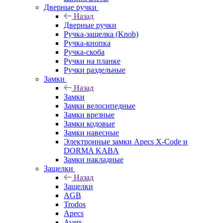
Дверные ручки
Назад
Дверные ручки
Ручка-защелка (Knob)
Ручка-кнопка
Ручка-скоба
Ручки на планке
Ручки раздельные
Замки
Назад
Замки
Замки велосипедные
Замки врезные
Замки кодовые
Замки навесные
Электронные замки Apecs X-Code и
DORMA KABA
Замки накладные
Защелки
Назад
Защелки
AGB
Trodos
Apecs
Avers