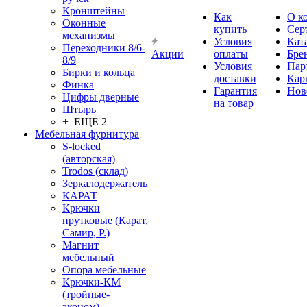
Кронштейны
Как
О к
Оконные
купить
Сер
механизмы
Условия
Кат
Переходники 8/6-
Акции
оплаты
Бре
8/9
Условия
Пар
Бирки и кольца
доставки
Кар
Финка
Гарантия
Нов
Цифры дверные
на товар
Штырь
+ ЕЩЕ 2
Мебельная фурнитура
S-locked
(авторская)
Trodos (склад)
Зеркалодержатель
КАРАТ
Крючки
прутковые (Карат,
Самир, Р.)
Магнит
мебельный
Опора мебельные
Крючки-КМ
(тройные-
эконом)