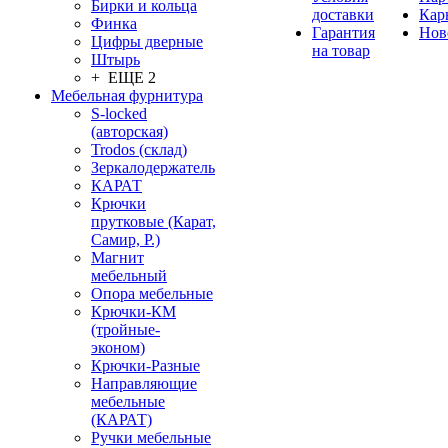
Бирки и кольца
доставки
Кар
Финка
Гарантия
Нов
Цифры дверные
на товар
Штырь
+ ЕЩЕ 2
Мебельная фурнитура
S-locked
(авторская)
Trodos (склад)
Зеркалодержатель
КАРАТ
Крючки
прутковые (Карат,
Самир, Р.)
Магнит
мебельный
Опора мебельные
Крючки-КМ
(тройные-
эконом)
Крючки-Разные
Направляющие
мебельные
(КАРАТ)
Ручки мебельные