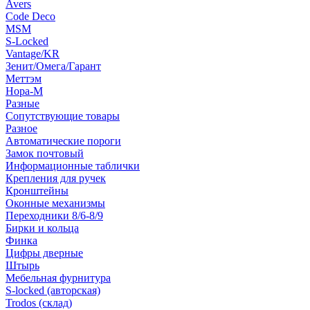
Avers
Code Deco
MSM
S-Locked
Vantage/KR
Зенит/Омега/Гарант
Меттэм
Нора-М
Разные
Сопутствующие товары
Разное
Автоматические пороги
Замок почтовый
Информационные таблички
Крепления для ручек
Кронштейны
Оконные механизмы
Переходники 8/6-8/9
Бирки и кольца
Финка
Цифры дверные
Штырь
Мебельная фурнитура
S-locked (авторская)
Trodos (склад)