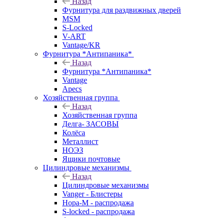
Назад
Фурнитура для раздвижных дверей
MSM
S-Locked
V-ART
Vantage/KR
Фурнитура *Антипаника*
Назад
Фурнитура *Антипаника*
Vantage
Apecs
Хозяйственная группа
Назад
Хозяйственная группа
Делга- ЗАСОВЫ
Колёса
Металлист
НОЭЗ
Ящики почтовые
Цилиндровые механизмы
Назад
Цилиндровые механизмы
Vanger - Блистеры
Нора-М - распродажа
S-locked - распродажа