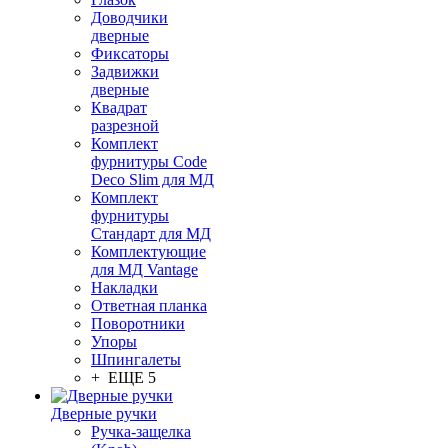
Доводчики
дверные
Фиксаторы
Задвижки
дверные
Квадрат
разрезной
Комплект
фурнитуры Code
Deco Slim для МД
Комплект
фурнитуры
Стандарт для МД
Комплектующие
для МД Vantage
Накладки
Ответная планка
Поворотники
Упоры
Шпингалеты
+ ЕЩЕ 5
Дверные ручки
Ручка-защелка