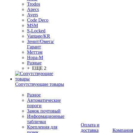
Trodos
Apecs
Avers
Code Deco
MSM
S-Locked
Vantage/KR
Зенит/Омега/
Гарант
Меттэм
Нора-М
Разные
+ ЕЩЕ 2
Сопутствующие товары
Разное
Автоматические
пороги
Замок почтовый
Информационные
таблички
Оплата и
Крепления для
доставка
Компания
ручек