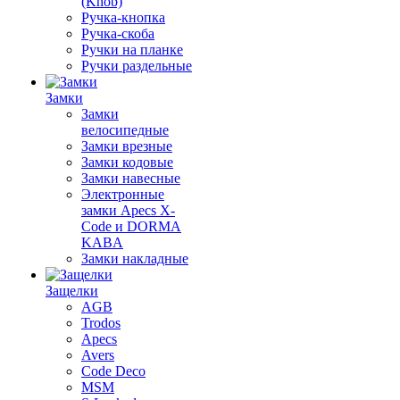
(Knob)
Ручка-кнопка
Ручка-скоба
Ручки на планке
Ручки раздельные
Замки
Замки
велосипедные
Замки врезные
Замки кодовые
Замки навесные
Электронные
замки Apecs X-
Code и DORMA
KABA
Замки накладные
Защелки
AGB
Trodos
Apecs
Avers
Code Deco
MSM