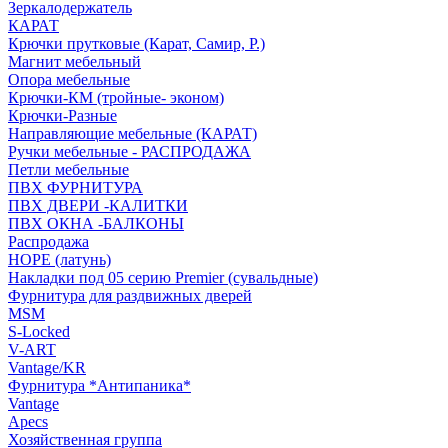
Зеркалодержатель
КАРАТ
Крючки прутковые (Карат, Самир, Р.)
Магнит мебельный
Опора мебельные
Крючки-КМ (тройные- эконом)
Крючки-Разные
Направляющие мебельные (КАРАТ)
Ручки мебельные - РАСПРОДАЖА
Петли мебельные
ПВХ ФУРНИТУРА
ПВХ ДВЕРИ -КАЛИТКИ
ПВХ ОКНА -БАЛКОНЫ
Распродажа
HOPE (латунь)
Накладки под 05 серию Premier (сувальдные)
Фурнитура для раздвижных дверей
MSM
S-Locked
V-ART
Vantage/KR
Фурнитура *Антипаника*
Vantage
Apecs
Хозяйственная группа