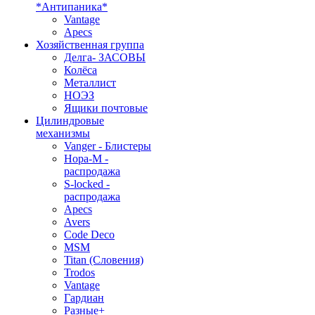
*Антипаника*
Vantage
Apecs
Хозяйственная группа
Делга- ЗАСОВЫ
Колёса
Металлист
НОЭЗ
Ящики почтовые
Цилиндровые
механизмы
Vanger - Блистеры
Нора-М -
распродажа
S-locked -
распродажа
Apecs
Avers
Code Deco
MSM
Titan (Словения)
Trodos
Vantage
Гардиан
Разные+