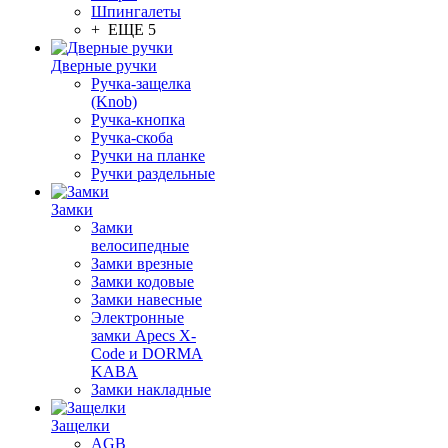
Шпингалеты
+ ЕЩЕ 5
Дверные ручки
Ручка-защелка
(Knob)
Ручка-кнопка
Ручка-скоба
Ручки на планке
Ручки раздельные
Замки
Замки
велосипедные
Замки врезные
Замки кодовые
Замки навесные
Электронные
замки Apecs X-
Code и DORMA
KABA
Замки накладные
Защелки
AGB