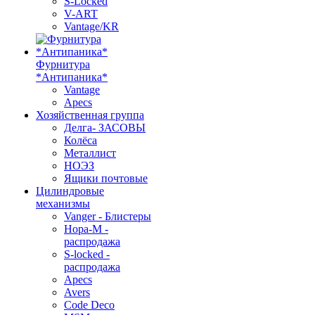
S-Locked
V-ART
Vantage/KR
Фурнитура
*Антипаника*
Vantage
Apecs
Хозяйственная группа
Делга- ЗАСОВЫ
Колёса
Металлист
НОЭЗ
Ящики почтовые
Цилиндровые
механизмы
Vanger - Блистеры
Нора-М -
распродажа
S-locked -
распродажа
Apecs
Avers
Code Deco