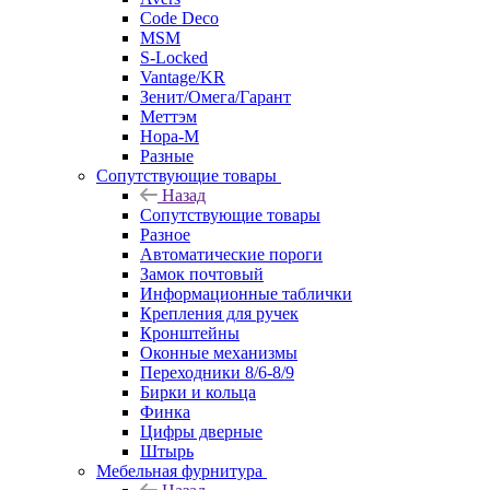
Code Deco
MSM
S-Locked
Vantage/KR
Зенит/Омега/Гарант
Меттэм
Нора-М
Разные
Сопутствующие товары
Назад
Сопутствующие товары
Разное
Автоматические пороги
Замок почтовый
Информационные таблички
Крепления для ручек
Кронштейны
Оконные механизмы
Переходники 8/6-8/9
Бирки и кольца
Финка
Цифры дверные
Штырь
Мебельная фурнитура