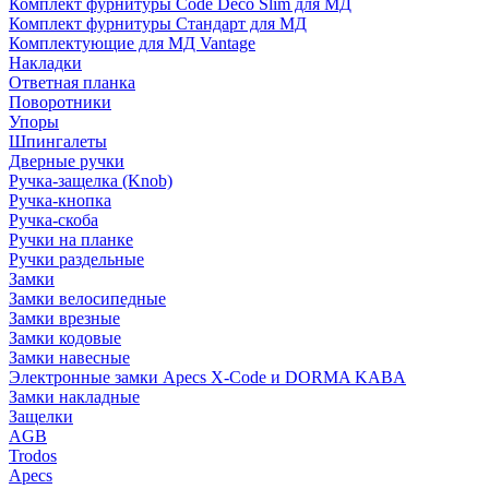
Комплект фурнитуры Code Deco Slim для МД
Комплект фурнитуры Стандарт для МД
Комплектующие для МД Vantage
Накладки
Ответная планка
Поворотники
Упоры
Шпингалеты
Дверные ручки
Ручка-защелка (Knob)
Ручка-кнопка
Ручка-скоба
Ручки на планке
Ручки раздельные
Замки
Замки велосипедные
Замки врезные
Замки кодовые
Замки навесные
Электронные замки Apecs X-Code и DORMA KABA
Замки накладные
Защелки
AGB
Trodos
Apecs