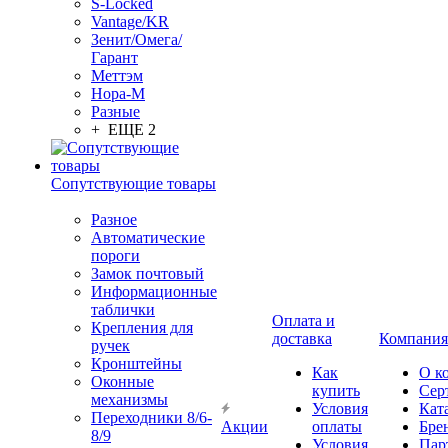
S-Locked
Vantage/KR
Зенит/Омега/
Гарант
Меттэм
Нора-М
Разные
+ ЕЩЕ 2
Сопутствующие товары
Разное
Автоматические
пороги
Замок почтовый
Информационные
таблички
Оплата и
Крепления для
доставка
Компания
ручек
Кронштейны
Как
О к
Оконные
купить
Сер
механизмы
Условия
Кат
Переходники 8/6-
Акции
оплаты
Бре
8/9
Условия
Пар