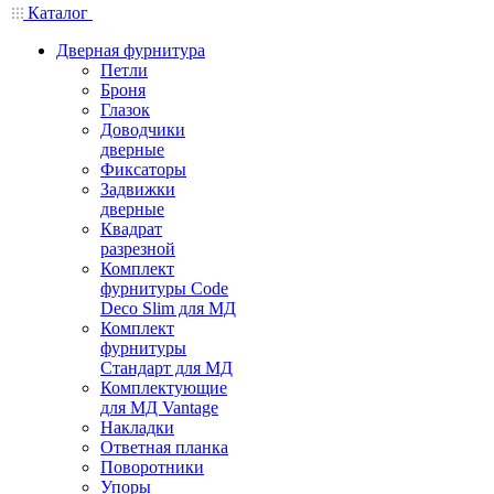
Каталог
Дверная фурнитура
Петли
Броня
Глазок
Доводчики
дверные
Фиксаторы
Задвижки
дверные
Квадрат
разрезной
Комплект
фурнитуры Code
Deco Slim для МД
Комплект
фурнитуры
Стандарт для МД
Комплектующие
для МД Vantage
Накладки
Ответная планка
Поворотники
Упоры