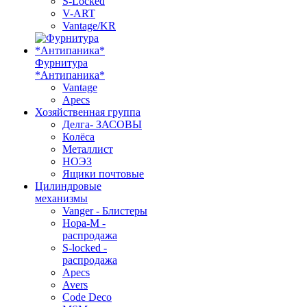
S-Locked
V-ART
Vantage/KR
Фурнитура
*Антипаника*
Vantage
Apecs
Хозяйственная группа
Делга- ЗАСОВЫ
Колёса
Металлист
НОЭЗ
Ящики почтовые
Цилиндровые
механизмы
Vanger - Блистеры
Нора-М -
распродажа
S-locked -
распродажа
Apecs
Avers
Code Deco