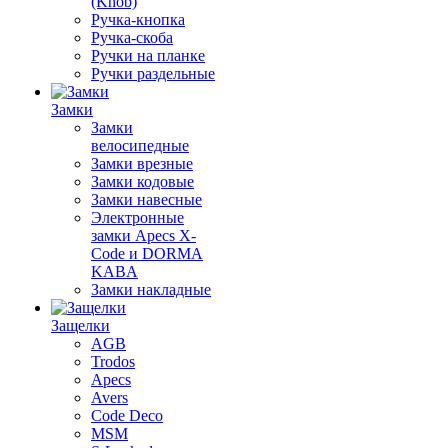
(Knob)
Ручка-кнопка
Ручка-скоба
Ручки на планке
Ручки раздельные
Замки
Замки
велосипедные
Замки врезные
Замки кодовые
Замки навесные
Электронные
замки Apecs X-
Code и DORMA
KABA
Замки накладные
Защелки
AGB
Trodos
Apecs
Avers
Code Deco
MSM