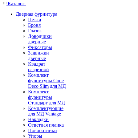
Каталог
Дверная фурнитура
Петли
Броня
Глазок
Доводчики
дверные
Фиксаторы
Задвижки
дверные
Квадрат
разрезной
Комплект
фурнитуры Code
Deco Slim для МД
Комплект
фурнитуры
Стандарт для МД
Комплектующие
для МД Vantage
Накладки
Ответная планка
Поворотники
Упоры