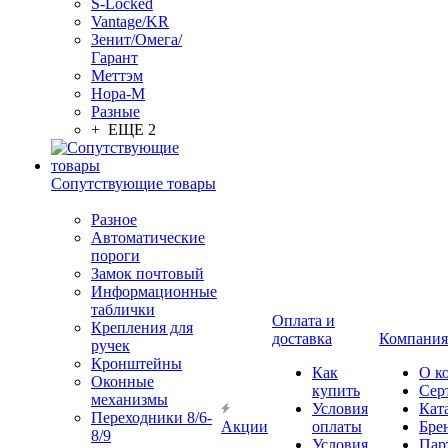
S-Locked
Vantage/KR
Зенит/Омега/
Гарант
Меттэм
Нора-М
Разные
+ ЕЩЕ 2
Сопутствующие товары
Разное
Автоматические
пороги
Замок почтовый
Информационные
таблички
Оплата и
Крепления для
доставка
Компания
ручек
Кронштейны
Как
О к
Оконные
купить
Сер
механизмы
Условия
Кат
Переходники 8/6-
Акции
оплаты
Бре
8/9
Условия
Пар