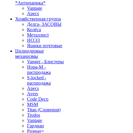
*Антипаника*
Vantage
Apecs
Хозяйственная группа
Делга- ЗАСОВЫ
Колёса
Металлист
НОЭЗ
Ящики почтовые
Цилиндровые
механизмы
Vanger - Блистеры
Нора-М -
распродажа
S-locked -
распродажа
Apecs
Avers
Code Deco
MSM
Titan (Словения)
Trodos
Vantage
Гардиан
Разные+