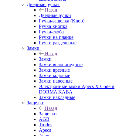
Дверные ручки
Назад
Дверные ручки
Ручка-защелка (Knob)
Ручка-кнопка
Ручка-скоба
Ручки на планке
Ручки раздельные
Замки
Назад
Замки
Замки велосипедные
Замки врезные
Замки кодовые
Замки навесные
Электронные замки Apecs X-Code и
DORMA KABA
Замки накладные
Защелки
Назад
Защелки
AGB
Trodos
Apecs
Avers