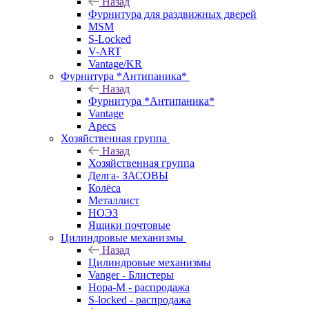
Назад
Фурнитура для раздвижных дверей
MSM
S-Locked
V-ART
Vantage/KR
Фурнитура *Антипаника*
Назад
Фурнитура *Антипаника*
Vantage
Apecs
Хозяйственная группа
Назад
Хозяйственная группа
Делга- ЗАСОВЫ
Колёса
Металлист
НОЭЗ
Ящики почтовые
Цилиндровые механизмы
Назад
Цилиндровые механизмы
Vanger - Блистеры
Нора-М - распродажа
S-locked - распродажа