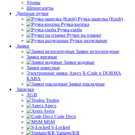
Упоры
Шпингалеты
Дверные ручки
Ручка-защелка (Knob)
Ручка-кнопка
Ручка-скоба
Ручки на планке
Ручки раздельные
Замки
Замки велосипедные
Замки врезные
Замки кодовые
Замки навесные
Электронные замки Apecs X-Code и DORMA
KABA
Замки накладные
Защелки
AGB
Trodos
Apecs
Avers
Code Deco
MSM
S-Locked
Vantage/KR