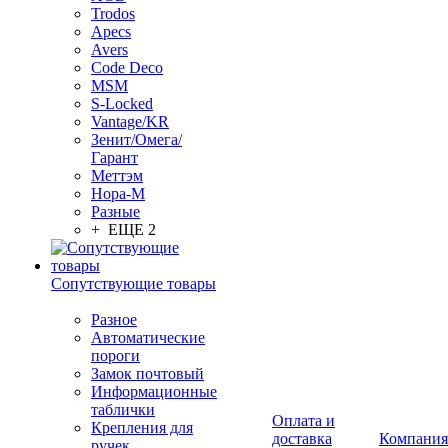
Trodos
Apecs
Avers
Code Deco
MSM
S-Locked
Vantage/KR
Зенит/Омега/
Гарант
Меттэм
Нора-М
Разные
+ ЕЩЕ 2
Сопутствующие товары
Разное
Автоматические
пороги
Замок почтовый
Информационные
таблички
Оплата и
Крепления для
доставка
Компания
ручек