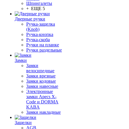
Шпингалеты
+ ЕЩЕ 5
Дверные ручки
Ручка-защелка
(Knob)
Ручка-кнопка
Ручка-скоба
Ручки на планке
Ручки раздельные
Замки
Замки
велосипедные
Замки врезные
Замки кодовые
Замки навесные
Электронные
замки Apecs X-
Code и DORMA
KABA
Замки накладные
Защелки
AGB