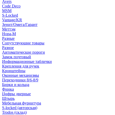
Avers
Code Deco
MSM
S-Locked
Vantage/KR
Зенит/Омега/Гарант
Меттэм
Нора-М
Разные
Сопутствующие товары
Разное
Автоматические пороги
Замок почтовый
Информационные таблички
Крепления для ручек
Кронштейны
Оконные механизмы
Переходники 8/6-8/9
Бирки и кольца
Финка
Цифры дверные
Штырь
Мебельная фурнитура
S-locked (авторская)
Trodos (склад)