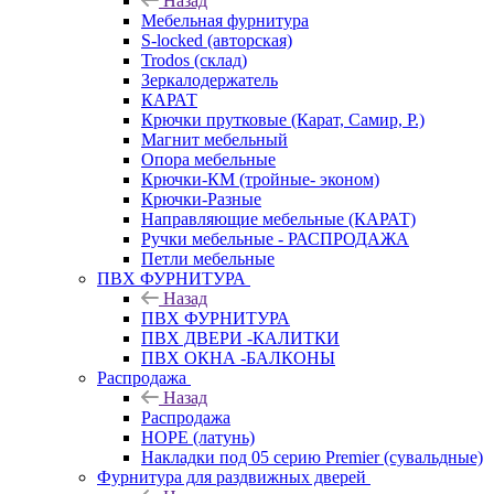
Назад
Мебельная фурнитура
S-locked (авторская)
Trodos (склад)
Зеркалодержатель
КАРАТ
Крючки прутковые (Карат, Самир, Р.)
Магнит мебельный
Опора мебельные
Крючки-КМ (тройные- эконом)
Крючки-Разные
Направляющие мебельные (КАРАТ)
Ручки мебельные - РАСПРОДАЖА
Петли мебельные
ПВХ ФУРНИТУРА
Назад
ПВХ ФУРНИТУРА
ПВХ ДВЕРИ -КАЛИТКИ
ПВХ ОКНА -БАЛКОНЫ
Распродажа
Назад
Распродажа
HOPE (латунь)
Накладки под 05 серию Premier (сувальдные)
Фурнитура для раздвижных дверей