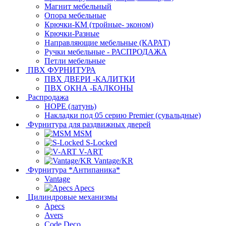
Магнит мебельный
Опора мебельные
Крючки-КМ (тройные- эконом)
Крючки-Разные
Направляющие мебельные (КАРАТ)
Ручки мебельные - РАСПРОДАЖА
Петли мебельные
ПВХ ФУРНИТУРА
ПВХ ДВЕРИ -КАЛИТКИ
ПВХ ОКНА -БАЛКОНЫ
Распродажа
HOPE (латунь)
Накладки под 05 серию Premier (сувальдные)
Фурнитура для раздвижных дверей
MSM
S-Locked
V-ART
Vantage/KR
Фурнитура *Антипаника*
Vantage
Apecs
Цилиндровые механизмы
Apecs
Avers
Code Deco