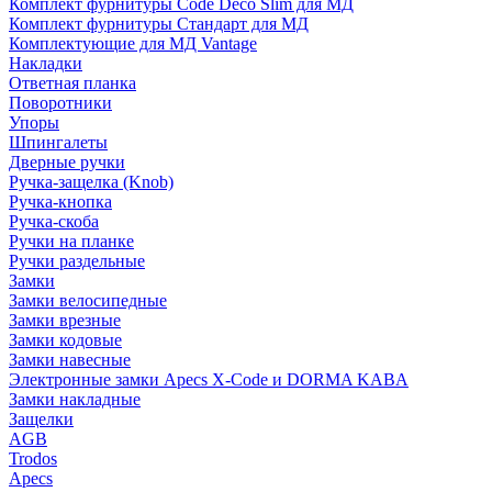
Комплект фурнитуры Code Deco Slim для МД
Комплект фурнитуры Стандарт для МД
Комплектующие для МД Vantage
Накладки
Ответная планка
Поворотники
Упоры
Шпингалеты
Дверные ручки
Ручка-защелка (Knob)
Ручка-кнопка
Ручка-скоба
Ручки на планке
Ручки раздельные
Замки
Замки велосипедные
Замки врезные
Замки кодовые
Замки навесные
Электронные замки Apecs X-Code и DORMA KABA
Замки накладные
Защелки
AGB
Trodos
Apecs