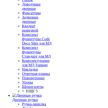
Доводчики
дверные
Фиксаторы
Задвижки
дверные
Квадрат
разрезной
Комплект
фурнитуры Code
Deco Slim для МД
Комплект
фурнитуры
Стандарт для МД
Комплектующие
для МД Vantage
Накладки
Ответная планка
Поворотники
Упоры
Шпингалеты
+ ЕЩЕ 5
Дверные ручки
Ручка-защелка