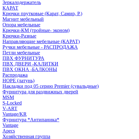
Зеркалодержатель
КАРАТ
Крючки прутковые (Карат, Самир, Р.)
Магнит мебельный
Опора мебельные
Крючки-КМ (тройные- эконом)
Крючки-Разные
Направляющие мебельные (КАРАТ)
Ручки мебельные - РАСПРОДАЖА
Петли мебельные
ПВХ ФУРНИТУРА
ПВХ ДВЕРИ -КАЛИТКИ
ПВХ ОКНА -БАЛКОНЫ
Распродажа
HOPE (латунь)
Накладки под 05 серию Premier (сувальдные)
Фурнитура для раздвижных дверей
MSM
S-Locked
V-ART
Vantage/KR
Фурнитура *Антипаника*
Vantage
Apecs
Хозяйственная группа