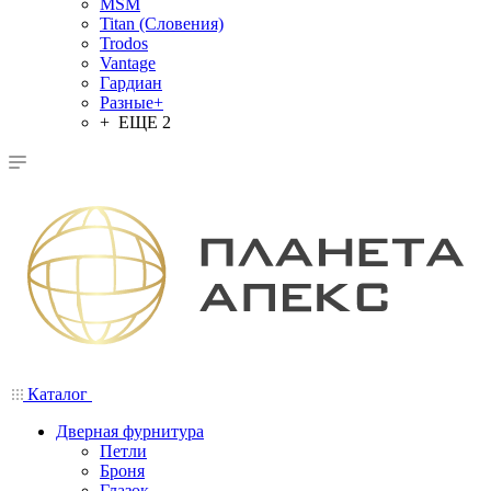
MSM
Titan (Словения)
Trodos
Vantage
Гардиан
Разные+
+ ЕЩЕ 2
Каталог
Дверная фурнитура
Петли
Броня
Глазок