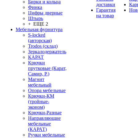
Бирки и кольца
доставки
Кар
Финка
Гарантия
Нов
Цифры дверные
на товар
Штырь
+ ЕЩЕ 2
Мебельная фурнитура
S-locked
(авторская)
Trodos (склад)
Зеркалодержатель
КАРАТ
Крючки
прутковые (Карат,
Самир, Р.)
Магнит
мебельный
Опора мебельные
Крючки-КМ
(тройные-
эконом)
Крючки-Разные
Направляющие
мебельные
(КАРАТ)
Ручки мебельные