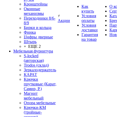
Кронштейны
Как
О к
Оконные
купить
Сер
механизмы
Условия
Кат
Переходники 8/6-
Акции
оплаты
Бре
8/9
Условия
Пар
Бирки и кольца
доставки
Кар
Финка
Гарантия
Нов
Цифры дверные
на товар
Штырь
+ ЕЩЕ 2
Мебельная фурнитура
S-locked
(авторская)
Trodos (склад)
Зеркалодержатель
КАРАТ
Крючки
прутковые (Карат,
Самир, Р.)
Магнит
мебельный
Опора мебельные
Крючки-КМ
(тройные-
эконом)