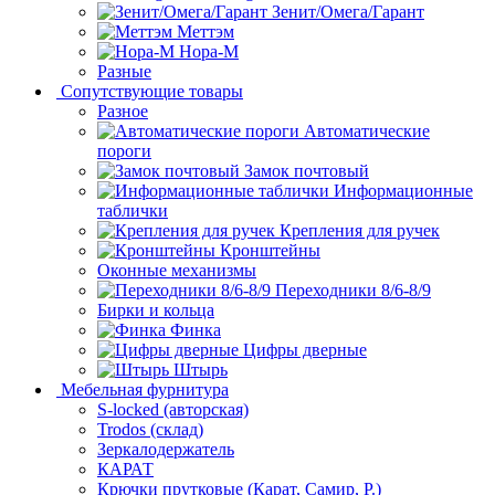
Зенит/Омега/Гарант
Меттэм
Нора-М
Разные
Сопутствующие товары
Разное
Автоматические
пороги
Замок почтовый
Информационные
таблички
Крепления для ручек
Кронштейны
Оконные механизмы
Переходники 8/6-8/9
Бирки и кольца
Финка
Цифры дверные
Штырь
Мебельная фурнитура
S-locked (авторская)
Trodos (склад)
Зеркалодержатель
КАРАТ
Крючки прутковые (Карат, Самир, Р.)