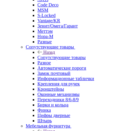
Code Deco
MSM
S-Locked
Vantage/KR
Зенит/Омега/Гарант
Меттэм
Нора-М
Разные
Сопутствующие товары
Назад
Сопутствующие товары
Разное
Автоматические пороги
Замок почтовый
Информационные таблички
Крепления для ручек
Кронштейны
Оконные механизмы
Переходники 8/6-8/9
Бирки и кольца
Финка
Цифры дверные
Штырь
Мебельная фурнитура