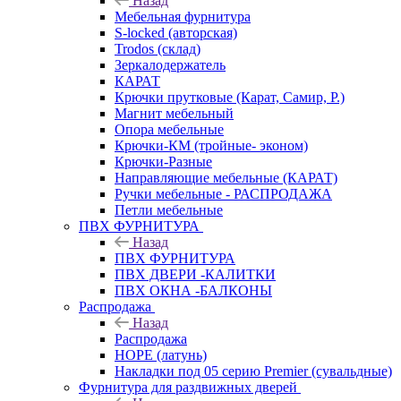
Назад
Мебельная фурнитура
S-locked (авторская)
Trodos (склад)
Зеркалодержатель
КАРАТ
Крючки прутковые (Карат, Самир, Р.)
Магнит мебельный
Опора мебельные
Крючки-КМ (тройные- эконом)
Крючки-Разные
Направляющие мебельные (КАРАТ)
Ручки мебельные - РАСПРОДАЖА
Петли мебельные
ПВХ ФУРНИТУРА
Назад
ПВХ ФУРНИТУРА
ПВХ ДВЕРИ -КАЛИТКИ
ПВХ ОКНА -БАЛКОНЫ
Распродажа
Назад
Распродажа
HOPE (латунь)
Накладки под 05 серию Premier (сувальдные)
Фурнитура для раздвижных дверей