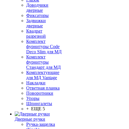
Доводчики
дверные
Фиксаторы
Задвижки
дверные
Квадрат
разрезной
Комплект
фурнитуры Code
Deco Slim для МД
Комплект
фурнитуры
Стандарт для МД
Комплектующие
для МД Vantage
Накладки
Ответная планка
Поворотники
Упоры
Шпингалеты
+ ЕЩЕ 5
Дверные ручки
Ручка-защелка