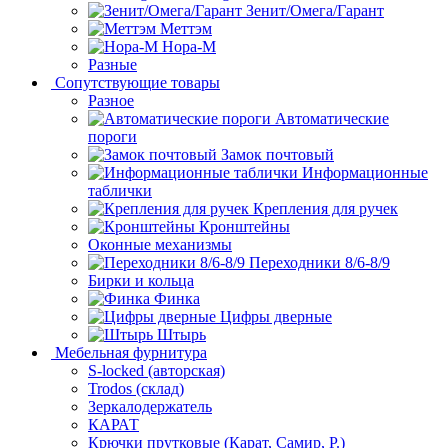
Зенит/Омега/Гарант
Меттэм
Нора-М
Разные
Сопутствующие товары
Разное
Автоматические
пороги
Замок почтовый
Информационные
таблички
Крепления для ручек
Кронштейны
Оконные механизмы
Переходники 8/6-8/9
Бирки и кольца
Финка
Цифры дверные
Штырь
Мебельная фурнитура
S-locked (авторская)
Trodos (склад)
Зеркалодержатель
КАРАТ
Крючки прутковые (Карат, Самир, Р.)