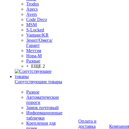
Trodos
Apecs
Avers
Code Deco
MSM
S-Locked
Vantage/KR
Зенит/Омега/
Гарант
Меттэм
Нора-М
Разные
+ ЕЩЕ 2
Сопутствующие товары
Разное
Автоматические
пороги
Замок почтовый
Информационные
таблички
Оплата и
Крепления для
доставка
Компания
ручек