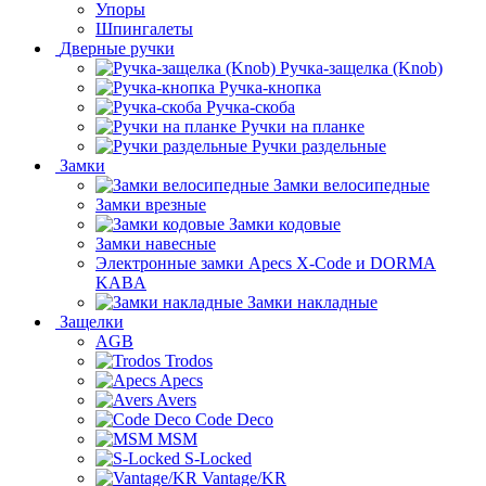
Упоры
Шпингалеты
Дверные ручки
Ручка-защелка (Knob)
Ручка-кнопка
Ручка-скоба
Ручки на планке
Ручки раздельные
Замки
Замки велосипедные
Замки врезные
Замки кодовые
Замки навесные
Электронные замки Apecs X-Code и DORMA
KABA
Замки накладные
Защелки
AGB
Trodos
Apecs
Avers
Code Deco
MSM
S-Locked
Vantage/KR