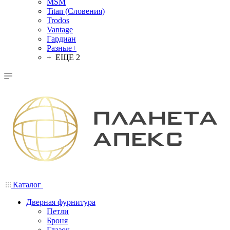
MSM
Titan (Словения)
Trodos
Vantage
Гардиан
Разные+
+ ЕЩЕ 2
Каталог
Дверная фурнитура
Петли
Броня
Глазок