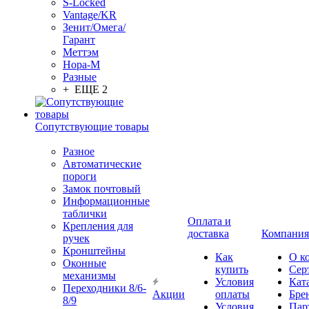
S-Locked
Vantage/KR
Зенит/Омега/
Гарант
Меттэм
Нора-М
Разные
+ ЕЩЕ 2
Сопутствующие товары
Разное
Автоматические
пороги
Замок почтовый
Информационные
таблички
Оплата и
Крепления для
доставка
Компания
ручек
Кронштейны
Как
О к
Оконные
купить
Сер
механизмы
Условия
Кат
Переходники 8/6-
Акции
оплаты
Бре
8/9
Условия
Пар