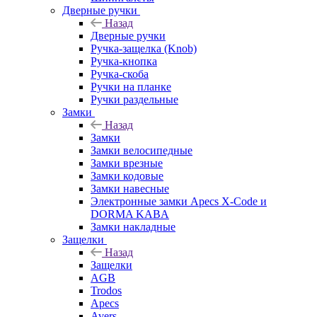
Дверные ручки
Назад
Дверные ручки
Ручка-защелка (Knob)
Ручка-кнопка
Ручка-скоба
Ручки на планке
Ручки раздельные
Замки
Назад
Замки
Замки велосипедные
Замки врезные
Замки кодовые
Замки навесные
Электронные замки Apecs X-Code и
DORMA KABA
Замки накладные
Защелки
Назад
Защелки
AGB
Trodos
Apecs
Avers