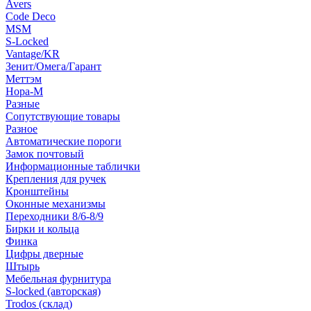
Avers
Code Deco
MSM
S-Locked
Vantage/KR
Зенит/Омега/Гарант
Меттэм
Нора-М
Разные
Сопутствующие товары
Разное
Автоматические пороги
Замок почтовый
Информационные таблички
Крепления для ручек
Кронштейны
Оконные механизмы
Переходники 8/6-8/9
Бирки и кольца
Финка
Цифры дверные
Штырь
Мебельная фурнитура
S-locked (авторская)
Trodos (склад)