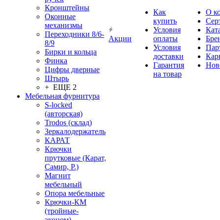
Кронштейны
Как
О к
Оконные
купить
Сер
механизмы
Условия
Кат
Переходники 8/6-
Акции
оплаты
Бре
8/9
Условия
Пар
Бирки и кольца
доставки
Кар
Финка
Гарантия
Нов
Цифры дверные
на товар
Штырь
+ ЕЩЕ 2
Мебельная фурнитура
S-locked
(авторская)
Trodos (склад)
Зеркалодержатель
КАРАТ
Крючки
прутковые (Карат,
Самир, Р.)
Магнит
мебельный
Опора мебельные
Крючки-КМ
(тройные-
эконом)