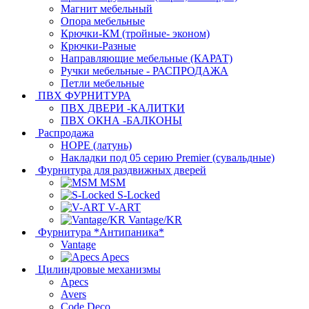
Магнит мебельный
Опора мебельные
Крючки-КМ (тройные- эконом)
Крючки-Разные
Направляющие мебельные (КАРАТ)
Ручки мебельные - РАСПРОДАЖА
Петли мебельные
ПВХ ФУРНИТУРА
ПВХ ДВЕРИ -КАЛИТКИ
ПВХ ОКНА -БАЛКОНЫ
Распродажа
HOPE (латунь)
Накладки под 05 серию Premier (сувальдные)
Фурнитура для раздвижных дверей
MSM
S-Locked
V-ART
Vantage/KR
Фурнитура *Антипаника*
Vantage
Apecs
Цилиндровые механизмы
Apecs
Avers
Code Deco