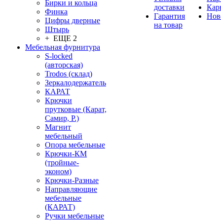
Бирки и кольца
доставки
Кар
Финка
Гарантия
Нов
Цифры дверные
на товар
Штырь
+ ЕЩЕ 2
Мебельная фурнитура
S-locked
(авторская)
Trodos (склад)
Зеркалодержатель
КАРАТ
Крючки
прутковые (Карат,
Самир, Р.)
Магнит
мебельный
Опора мебельные
Крючки-КМ
(тройные-
эконом)
Крючки-Разные
Направляющие
мебельные
(КАРАТ)
Ручки мебельные