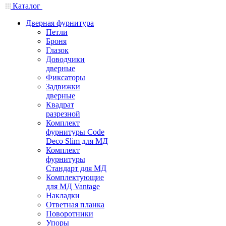
Каталог
Дверная фурнитура
Петли
Броня
Глазок
Доводчики
дверные
Фиксаторы
Задвижки
дверные
Квадрат
разрезной
Комплект
фурнитуры Code
Deco Slim для МД
Комплект
фурнитуры
Стандарт для МД
Комплектующие
для МД Vantage
Накладки
Ответная планка
Поворотники
Упоры