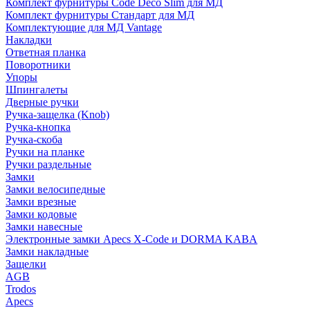
Комплект фурнитуры Code Deco Slim для МД
Комплект фурнитуры Стандарт для МД
Комплектующие для МД Vantage
Накладки
Ответная планка
Поворотники
Упоры
Шпингалеты
Дверные ручки
Ручка-защелка (Knob)
Ручка-кнопка
Ручка-скоба
Ручки на планке
Ручки раздельные
Замки
Замки велосипедные
Замки врезные
Замки кодовые
Замки навесные
Электронные замки Apecs X-Code и DORMA KABA
Замки накладные
Защелки
AGB
Trodos
Apecs