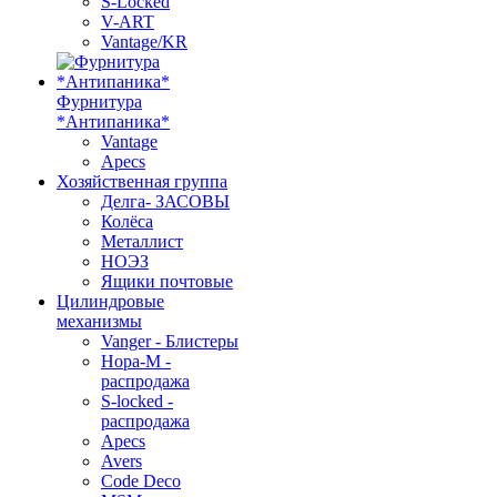
S-Locked
V-ART
Vantage/KR
Фурнитура
*Антипаника*
Vantage
Apecs
Хозяйственная группа
Делга- ЗАСОВЫ
Колёса
Металлист
НОЭЗ
Ящики почтовые
Цилиндровые
механизмы
Vanger - Блистеры
Нора-М -
распродажа
S-locked -
распродажа
Apecs
Avers
Code Deco