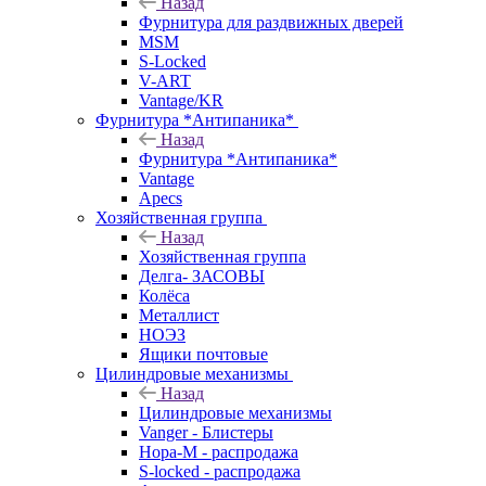
Назад
Фурнитура для раздвижных дверей
MSM
S-Locked
V-ART
Vantage/KR
Фурнитура *Антипаника*
Назад
Фурнитура *Антипаника*
Vantage
Apecs
Хозяйственная группа
Назад
Хозяйственная группа
Делга- ЗАСОВЫ
Колёса
Металлист
НОЭЗ
Ящики почтовые
Цилиндровые механизмы
Назад
Цилиндровые механизмы
Vanger - Блистеры
Нора-М - распродажа
S-locked - распродажа