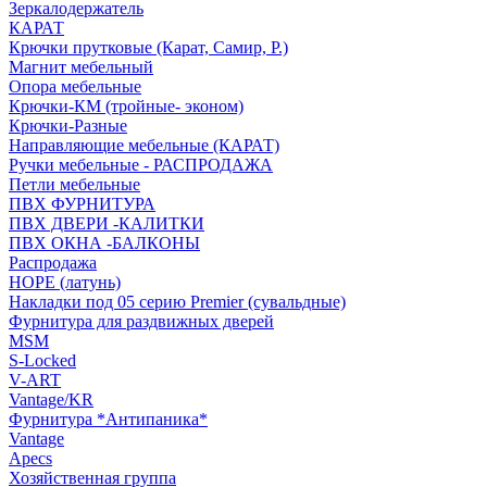
Зеркалодержатель
КАРАТ
Крючки прутковые (Карат, Самир, Р.)
Магнит мебельный
Опора мебельные
Крючки-КМ (тройные- эконом)
Крючки-Разные
Направляющие мебельные (КАРАТ)
Ручки мебельные - РАСПРОДАЖА
Петли мебельные
ПВХ ФУРНИТУРА
ПВХ ДВЕРИ -КАЛИТКИ
ПВХ ОКНА -БАЛКОНЫ
Распродажа
HOPE (латунь)
Накладки под 05 серию Premier (сувальдные)
Фурнитура для раздвижных дверей
MSM
S-Locked
V-ART
Vantage/KR
Фурнитура *Антипаника*
Vantage
Apecs
Хозяйственная группа