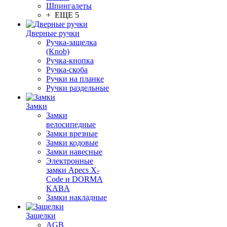
Шпингалеты
+ ЕЩЕ 5
Дверные ручки
Ручка-защелка
(Knob)
Ручка-кнопка
Ручка-скоба
Ручки на планке
Ручки раздельные
Замки
Замки
велосипедные
Замки врезные
Замки кодовые
Замки навесные
Электронные
замки Apecs X-
Code и DORMA
KABA
Замки накладные
Защелки
AGB