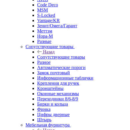
Code Deco
MSM
S-Locked
Vantage/KR
Зенит/Омега/Гарант
Меттэм
Нора-М
Разные
Сопутствующие товары
Назад
Сопутствующие товары
Разное
Автоматические пороги
Замок почтовый
Информационные таблички
Крепления для ручек
Кронштейны
Оконные механизмы
Переходники 8/6-8/9
Бирки и кольца
Финка
Цифры дверные
Штырь
Мебельная фурнитура