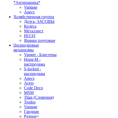
*Антипаника*
Vantage
Apecs
Хозяйственная группа
Делга- ЗАСОВЫ
Колёса
Металлист
НОЭЗ
Ящики почтовые
Цилиндровые
механизмы
Vanger - Блистеры
Нора-М -
распродажа
S-locked -
распродажа
Apecs
Avers
Code Deco
MSM
Titan (Словения)
Trodos
Vantage
Гардиан
Разные+