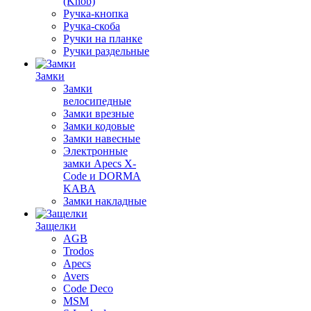
(Knob)
Ручка-кнопка
Ручка-скоба
Ручки на планке
Ручки раздельные
Замки
Замки
велосипедные
Замки врезные
Замки кодовые
Замки навесные
Электронные
замки Apecs X-
Code и DORMA
KABA
Замки накладные
Защелки
AGB
Trodos
Apecs
Avers
Code Deco
MSM