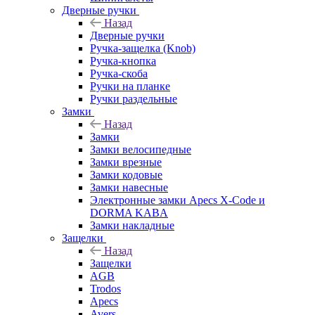
Дверные ручки
Назад
Дверные ручки
Ручка-защелка (Knob)
Ручка-кнопка
Ручка-скоба
Ручки на планке
Ручки раздельные
Замки
Назад
Замки
Замки велосипедные
Замки врезные
Замки кодовые
Замки навесные
Электронные замки Apecs X-Code и
DORMA KABA
Замки накладные
Защелки
Назад
Защелки
AGB
Trodos
Apecs
Avers