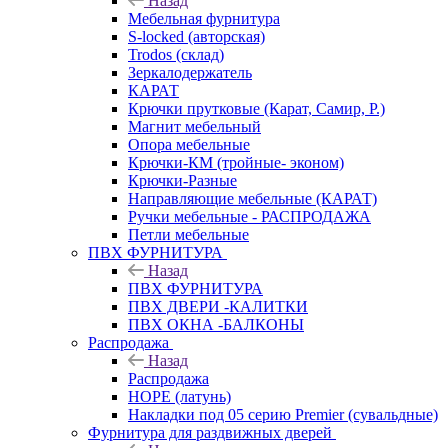
Назад
Мебельная фурнитура
S-locked (авторская)
Trodos (склад)
Зеркалодержатель
КАРАТ
Крючки прутковые (Карат, Самир, Р.)
Магнит мебельный
Опора мебельные
Крючки-КМ (тройные- эконом)
Крючки-Разные
Направляющие мебельные (КАРАТ)
Ручки мебельные - РАСПРОДАЖА
Петли мебельные
ПВХ ФУРНИТУРА
Назад
ПВХ ФУРНИТУРА
ПВХ ДВЕРИ -КАЛИТКИ
ПВХ ОКНА -БАЛКОНЫ
Распродажа
Назад
Распродажа
HOPE (латунь)
Накладки под 05 серию Premier (сувальдные)
Фурнитура для раздвижных дверей