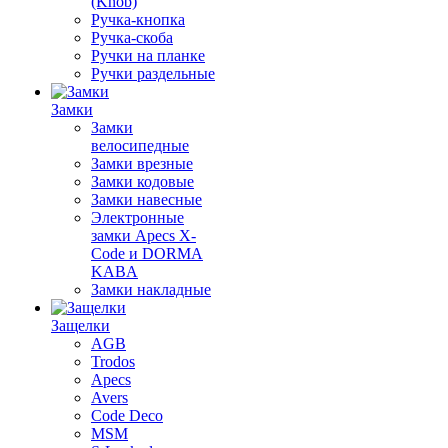
(Knob)
Ручка-кнопка
Ручка-скоба
Ручки на планке
Ручки раздельные
Замки
Замки
велосипедные
Замки врезные
Замки кодовые
Замки навесные
Электронные
замки Apecs X-
Code и DORMA
KABA
Замки накладные
Защелки
AGB
Trodos
Apecs
Avers
Code Deco
MSM