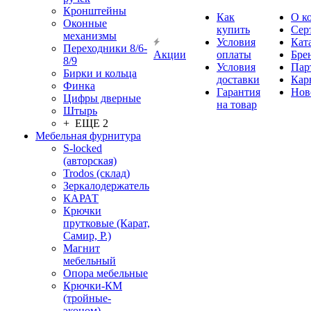
Кронштейны
Как
О к
Оконные
купить
Сер
механизмы
Условия
Кат
Переходники 8/6-
Акции
оплаты
Бре
8/9
Условия
Пар
Бирки и кольца
доставки
Кар
Финка
Гарантия
Нов
Цифры дверные
на товар
Штырь
+ ЕЩЕ 2
Мебельная фурнитура
S-locked
(авторская)
Trodos (склад)
Зеркалодержатель
КАРАТ
Крючки
прутковые (Карат,
Самир, Р.)
Магнит
мебельный
Опора мебельные
Крючки-КМ
(тройные-
эконом)