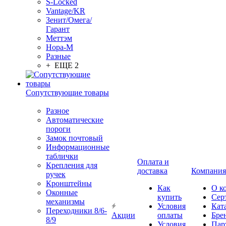
S-Locked
Vantage/KR
Зенит/Омега/
Гарант
Меттэм
Нора-М
Разные
+ ЕЩЕ 2
Сопутствующие товары
Разное
Автоматические
пороги
Замок почтовый
Информационные
таблички
Оплата и
Крепления для
доставка
Компания
ручек
Кронштейны
Как
О к
Оконные
купить
Сер
механизмы
Условия
Кат
Переходники 8/6-
Акции
оплаты
Бре
8/9
Условия
Пар