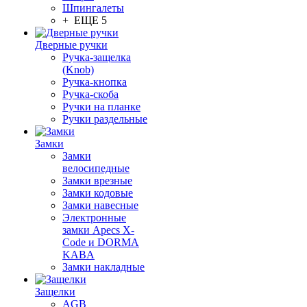
Шпингалеты
+ ЕЩЕ 5
Дверные ручки
Ручка-защелка
(Knob)
Ручка-кнопка
Ручка-скоба
Ручки на планке
Ручки раздельные
Замки
Замки
велосипедные
Замки врезные
Замки кодовые
Замки навесные
Электронные
замки Apecs X-
Code и DORMA
KABA
Замки накладные
Защелки
AGB