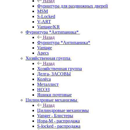
Назад
Фурнитура для раздвижных дверей
MSM
S-Locked
V-ART
Vantage/KR
Фурнитура *Антипаника*
Назад
Фурнитура *Антипаника*
Vantage
Apecs
Хозяйственная группа
Назад
Хозяйственная группа
Делга- ЗАСОВЫ
Колёса
Металлист
НОЭЗ
Ящики почтовые
Цилиндровые механизмы
Назад
Цилиндровые механизмы
Vanger - Блистеры
Нора-М - распродажа
S-locked - распродажа