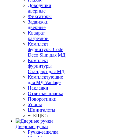
Доводчики
дверные
Фиксаторы
Задвижки
дверные
Квадрат
разрезной
Комплект
фурнитуры Code
Deco Slim для МД
Комплект
фурнитуры
Стандарт для МД
Комплектующие
для МД Vantage
Накладки
Ответная планка
Поворотники
Упоры
Шпингалеты
+ ЕЩЕ 5
Дверные ручки
Ручка-защелка