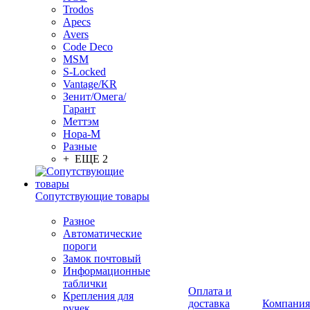
Trodos
Apecs
Avers
Code Deco
MSM
S-Locked
Vantage/KR
Зенит/Омега/
Гарант
Меттэм
Нора-М
Разные
+ ЕЩЕ 2
Сопутствующие товары
Разное
Автоматические
пороги
Замок почтовый
Информационные
таблички
Оплата и
Крепления для
доставка
Компания
ручек