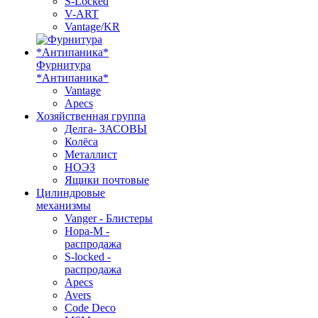
S-Locked
V-ART
Vantage/KR
Фурнитура
*Антипаника*
Vantage
Apecs
Хозяйственная группа
Делга- ЗАСОВЫ
Колёса
Металлист
НОЭЗ
Ящики почтовые
Цилиндровые
механизмы
Vanger - Блистеры
Нора-М -
распродажа
S-locked -
распродажа
Apecs
Avers
Code Deco