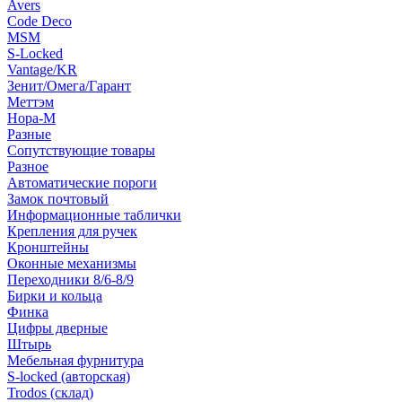
Avers
Code Deco
MSM
S-Locked
Vantage/KR
Зенит/Омега/Гарант
Меттэм
Нора-М
Разные
Сопутствующие товары
Разное
Автоматические пороги
Замок почтовый
Информационные таблички
Крепления для ручек
Кронштейны
Оконные механизмы
Переходники 8/6-8/9
Бирки и кольца
Финка
Цифры дверные
Штырь
Мебельная фурнитура
S-locked (авторская)
Trodos (склад)