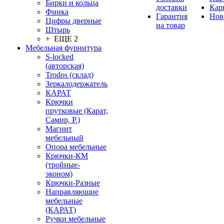
Бирки и кольца
доставки
Кар
Финка
Гарантия
Нов
Цифры дверные
на товар
Штырь
+ ЕЩЕ 2
Мебельная фурнитура
S-locked
(авторская)
Trodos (склад)
Зеркалодержатель
КАРАТ
Крючки
прутковые (Карат,
Самир, Р.)
Магнит
мебельный
Опора мебельные
Крючки-КМ
(тройные-
эконом)
Крючки-Разные
Направляющие
мебельные
(КАРАТ)
Ручки мебельные