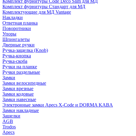
Комплект фурнитуры Code Deco Slim для МД
Комплект фурнитуры Стандарт для МД
Комплектующие для МД Vantage
Накладки
Ответная планка
Поворотники
Упоры
Шпингалеты
Дверные ручки
Ручка-защелка (Knob)
Ручка-кнопка
Ручка-скоба
Ручки на планке
Ручки раздельные
Замки
Замки велосипедные
Замки врезные
Замки кодовые
Замки навесные
Электронные замки Apecs X-Code и DORMA KABA
Замки накладные
Защелки
AGB
Trodos
Apecs