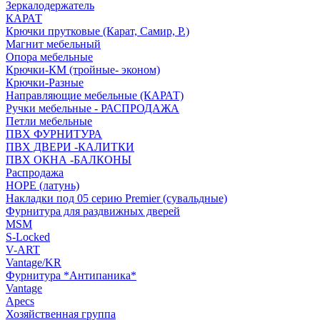
Зеркалодержатель
КАРАТ
Крючки прутковые (Карат, Самир, Р.)
Магнит мебельный
Опора мебельные
Крючки-КМ (тройные- эконом)
Крючки-Разные
Направляющие мебельные (КАРАТ)
Ручки мебельные - РАСПРОДАЖА
Петли мебельные
ПВХ ФУРНИТУРА
ПВХ ДВЕРИ -КАЛИТКИ
ПВХ ОКНА -БАЛКОНЫ
Распродажа
HOPE (латунь)
Накладки под 05 серию Premier (сувальдные)
Фурнитура для раздвижных дверей
MSM
S-Locked
V-ART
Vantage/KR
Фурнитура *Антипаника*
Vantage
Apecs
Хозяйственная группа