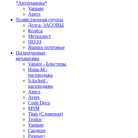
*Антипаника*
Vantage
Apecs
Хозяйственная группа
Делга- ЗАСОВЫ
Колёса
Металлист
НОЭЗ
Ящики почтовые
Цилиндровые
механизмы
Vanger - Блистеры
Нора-М -
распродажа
S-locked -
распродажа
Apecs
Avers
Code Deco
MSM
Titan (Словения)
Trodos
Vantage
Гардиан
Разные+