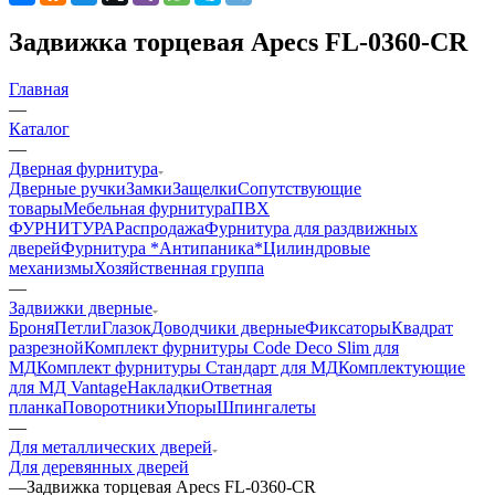
Задвижка торцевая Apecs FL-0360-CR
Главная
—
Каталог
—
Дверная фурнитура
Дверные ручки
Замки
Защелки
Сопутствующие
товары
Мебельная фурнитура
ПВХ
ФУРНИТУРА
Распродажа
Фурнитура для раздвижных
дверей
Фурнитура *Антипаника*
Цилиндровые
механизмы
Хозяйственная группа
—
Задвижки дверные
Броня
Петли
Глазок
Доводчики дверные
Фиксаторы
Квадрат
разрезной
Комплект фурнитуры Code Deco Slim для
МД
Комплект фурнитуры Стандарт для МД
Комплектующие
для МД Vantage
Накладки
Ответная
планка
Поворотники
Упоры
Шпингалеты
—
Для металлических дверей
Для деревянных дверей
—
Задвижка торцевая Apecs FL-0360-CR