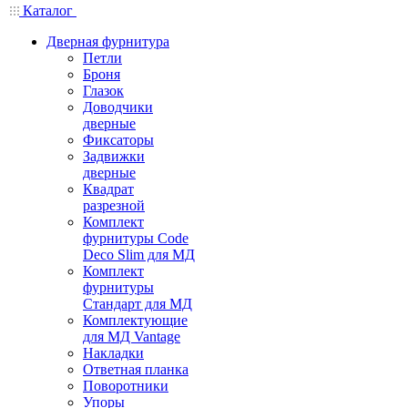
Каталог
Дверная фурнитура
Петли
Броня
Глазок
Доводчики
дверные
Фиксаторы
Задвижки
дверные
Квадрат
разрезной
Комплект
фурнитуры Code
Deco Slim для МД
Комплект
фурнитуры
Стандарт для МД
Комплектующие
для МД Vantage
Накладки
Ответная планка
Поворотники
Упоры