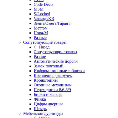
Code Deco
MSM
S-Locked
Vantage/KR
Зенит/Омега/Гарант
Меттэм
Нора-М
Разные
Сопутствующие товары
Назад
Сопутствующие товары
Разное
Автоматические пороги
Замок почтовый
Информационные таблички
Крепления для ручек
Кронштейны
Оконные механизмы
Переходники 8/6-8/9
Бирки и кольца
Финка
Цифры дверные
Штырь
Мебельная фурнитура