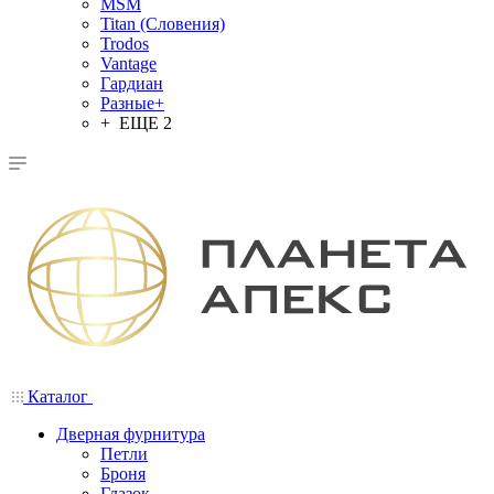
MSM
Titan (Словения)
Trodos
Vantage
Гардиан
Разные+
+ ЕЩЕ 2
Каталог
Дверная фурнитура
Петли
Броня
Глазок