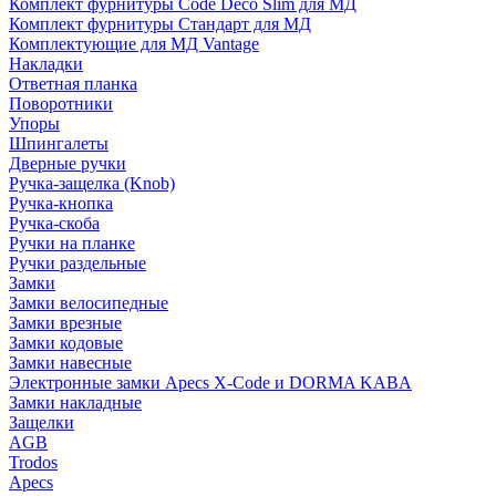
Комплект фурнитуры Code Deco Slim для МД
Комплект фурнитуры Стандарт для МД
Комплектующие для МД Vantage
Накладки
Ответная планка
Поворотники
Упоры
Шпингалеты
Дверные ручки
Ручка-защелка (Knob)
Ручка-кнопка
Ручка-скоба
Ручки на планке
Ручки раздельные
Замки
Замки велосипедные
Замки врезные
Замки кодовые
Замки навесные
Электронные замки Apecs X-Code и DORMA KABA
Замки накладные
Защелки
AGB
Trodos
Apecs