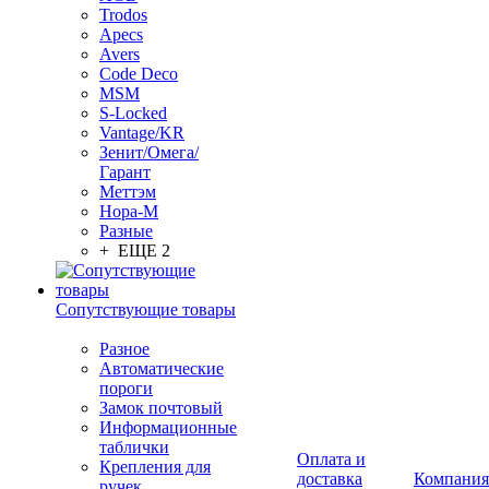
Trodos
Apecs
Avers
Code Deco
MSM
S-Locked
Vantage/KR
Зенит/Омега/
Гарант
Меттэм
Нора-М
Разные
+ ЕЩЕ 2
Сопутствующие товары
Разное
Автоматические
пороги
Замок почтовый
Информационные
таблички
Оплата и
Крепления для
доставка
Компания
ручек