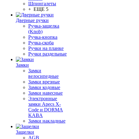
Шпингалеты
+ ЕЩЕ 5
Дверные ручки
Ручка-защелка
(Knob)
Ручка-кнопка
Ручка-скоба
Ручки на планке
Ручки раздельные
Замки
Замки
велосипедные
Замки врезные
Замки кодовые
Замки навесные
Электронные
замки Apecs X-
Code и DORMA
KABA
Замки накладные
Защелки
AGB