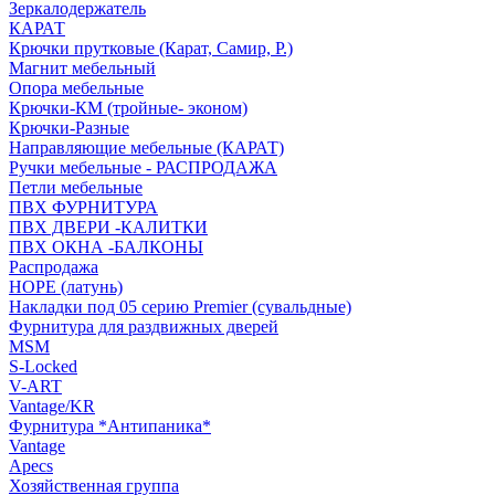
Зеркалодержатель
КАРАТ
Крючки прутковые (Карат, Самир, Р.)
Магнит мебельный
Опора мебельные
Крючки-КМ (тройные- эконом)
Крючки-Разные
Направляющие мебельные (КАРАТ)
Ручки мебельные - РАСПРОДАЖА
Петли мебельные
ПВХ ФУРНИТУРА
ПВХ ДВЕРИ -КАЛИТКИ
ПВХ ОКНА -БАЛКОНЫ
Распродажа
HOPE (латунь)
Накладки под 05 серию Premier (сувальдные)
Фурнитура для раздвижных дверей
MSM
S-Locked
V-ART
Vantage/KR
Фурнитура *Антипаника*
Vantage
Apecs
Хозяйственная группа