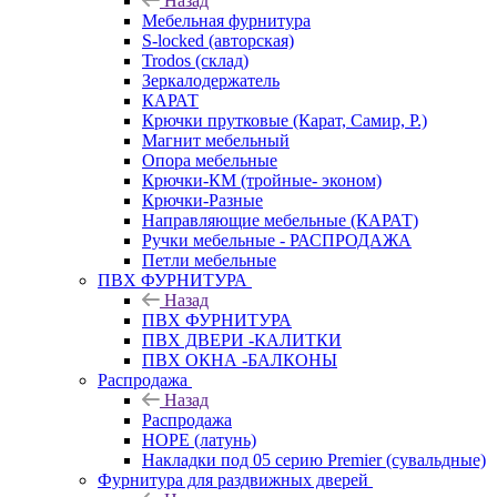
Назад
Мебельная фурнитура
S-locked (авторская)
Trodos (склад)
Зеркалодержатель
КАРАТ
Крючки прутковые (Карат, Самир, Р.)
Магнит мебельный
Опора мебельные
Крючки-КМ (тройные- эконом)
Крючки-Разные
Направляющие мебельные (КАРАТ)
Ручки мебельные - РАСПРОДАЖА
Петли мебельные
ПВХ ФУРНИТУРА
Назад
ПВХ ФУРНИТУРА
ПВХ ДВЕРИ -КАЛИТКИ
ПВХ ОКНА -БАЛКОНЫ
Распродажа
Назад
Распродажа
HOPE (латунь)
Накладки под 05 серию Premier (сувальдные)
Фурнитура для раздвижных дверей