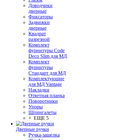
Доводчики
дверные
Фиксаторы
Задвижки
дверные
Квадрат
разрезной
Комплект
фурнитуры Code
Deco Slim для МД
Комплект
фурнитуры
Стандарт для МД
Комплектующие
для МД Vantage
Накладки
Ответная планка
Поворотники
Упоры
Шпингалеты
+ ЕЩЕ 5
Дверные ручки
Ручка-защелка