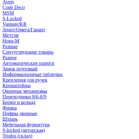
Avers
Code Deco
MSM
S-Locked
Vantage/KR
Зенит/Омега/Гарант
Меттэм
Нора-М
Разные
Сопутствующие товары
Разное
Автоматические пороги
Замок почтовый
Информационные таблички
Крепления для ручек
Кронштейны
Оконные механизмы
Переходники 8/6-8/9
Бирки и кольца
Финка
Цифры дверные
Штырь
Мебельная фурнитура
S-locked (авторская)
Trodos (склад)