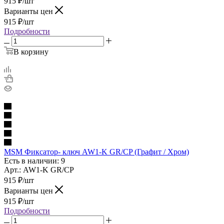
915
₽
/шт
Варианты цен
915
₽
/шт
Подробности
В корзину
MSM Фиксатор- ключ AW1-K GR/CP (Графит / Хром)
Есть в наличии: 9
Арт.: AW1-K GR/CP
915
₽
/шт
Варианты цен
915
₽
/шт
Подробности