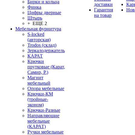
Бирки и кольца
доставки
Кар
Финка
Гарантия
Нов
Цифры дверные
на товар
Штырь
+ ЕЩЕ 2
Мебельная фурнитура
S-locked
(авторская)
Trodos (склад)
Зеркалодержатель
КАРАТ
Крючки
прутковые (Карат,
Самир, Р.)
Магнит
мебельный
Опора мебельные
Крючки-КМ
(тройные-
эконом)
Крючки-Разные
Направляющие
мебельные
(КАРАТ)
Ручки мебельные