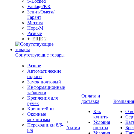
S-Locked
Vantage/KR
Зенит/Омега/
Гарант
Меттэм
Нора-М
Разные
+ ЕЩЕ 2
Сопутствующие товары
Разное
Автоматические
пороги
Замок почтовый
Информационные
таблички
Оплата и
Крепления для
доставка
Компания
ручек
Кронштейны
Как
О к
Оконные
купить
Сер
механизмы
Условия
Кат
Переходники 8/6-
Акции
оплаты
Бре
8/9
Условия
Пар