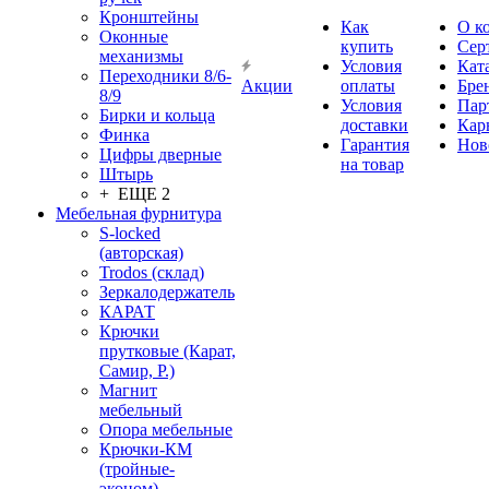
Кронштейны
Как
О к
Оконные
купить
Сер
механизмы
Условия
Кат
Переходники 8/6-
Акции
оплаты
Бре
8/9
Условия
Пар
Бирки и кольца
доставки
Кар
Финка
Гарантия
Нов
Цифры дверные
на товар
Штырь
+ ЕЩЕ 2
Мебельная фурнитура
S-locked
(авторская)
Trodos (склад)
Зеркалодержатель
КАРАТ
Крючки
прутковые (Карат,
Самир, Р.)
Магнит
мебельный
Опора мебельные
Крючки-КМ
(тройные-
эконом)