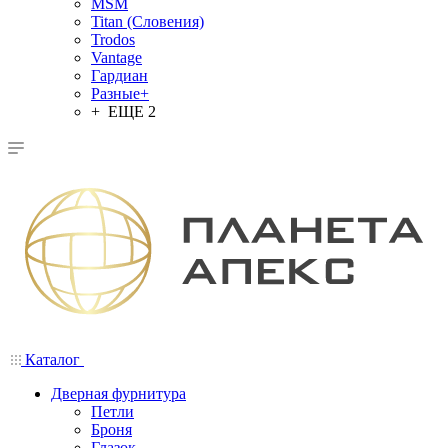
MSM
Titan (Словения)
Trodos
Vantage
Гардиан
Разные+
+ ЕЩЕ 2
Каталог
Дверная фурнитура
Петли
Броня
Глазок