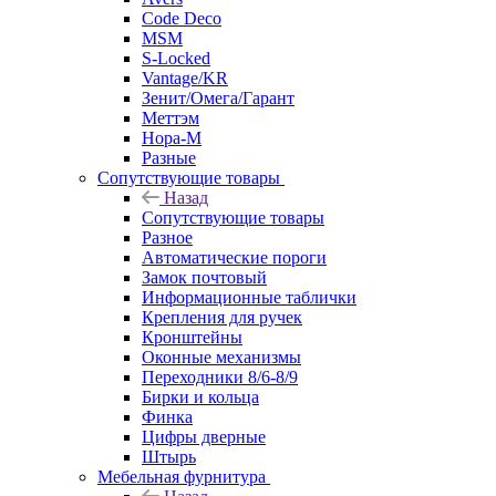
Code Deco
MSM
S-Locked
Vantage/KR
Зенит/Омега/Гарант
Меттэм
Нора-М
Разные
Сопутствующие товары
Назад
Сопутствующие товары
Разное
Автоматические пороги
Замок почтовый
Информационные таблички
Крепления для ручек
Кронштейны
Оконные механизмы
Переходники 8/6-8/9
Бирки и кольца
Финка
Цифры дверные
Штырь
Мебельная фурнитура