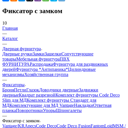
Фиксатор с замком
10
Главная
—
Каталог
—
Дверная фурнитура
Дверные ручки
Замки
Защелки
Сопутствующие
товары
Мебельная фурнитура
ПВХ
ФУРНИТУРА
Распродажа
Фурнитура для раздвижных
дверей
Фурнитура *Антипаника*
Цилиндровые
механизмы
Хозяйственная группа
—
Фиксаторы
Броня
Петли
Глазок
Доводчики дверные
Задвижки
дверные
Квадрат разрезной
Комплект фурнитуры Code Deco
Slim для МД
Комплект фурнитуры Стандарт для
МД
Комплектующие для МД Vantage
Накладки
Ответная
планка
Поворотники
Упоры
Шпингалеты
—
Фиксатор с замком
Vantage/KR
Apecs
Code Deco
Code Deco Fusion
Fantom
Loid
MSM /