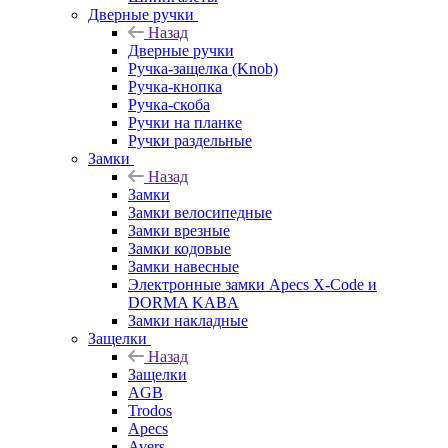
Дверные ручки
Назад
Дверные ручки
Ручка-защелка (Knob)
Ручка-кнопка
Ручка-скоба
Ручки на планке
Ручки раздельные
Замки
Назад
Замки
Замки велосипедные
Замки врезные
Замки кодовые
Замки навесные
Электронные замки Apecs X-Code и
DORMA KABA
Замки накладные
Защелки
Назад
Защелки
AGB
Trodos
Apecs
Avers