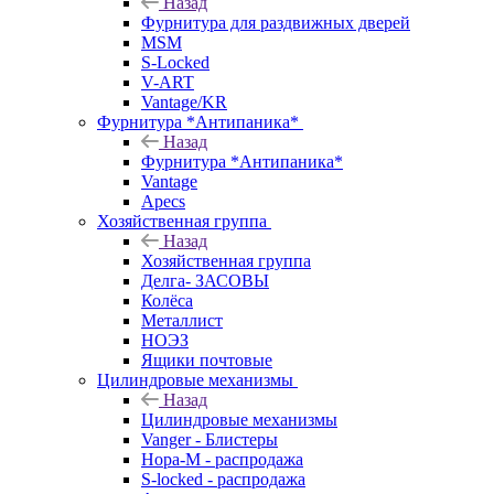
Назад
Фурнитура для раздвижных дверей
MSM
S-Locked
V-ART
Vantage/KR
Фурнитура *Антипаника*
Назад
Фурнитура *Антипаника*
Vantage
Apecs
Хозяйственная группа
Назад
Хозяйственная группа
Делга- ЗАСОВЫ
Колёса
Металлист
НОЭЗ
Ящики почтовые
Цилиндровые механизмы
Назад
Цилиндровые механизмы
Vanger - Блистеры
Нора-М - распродажа
S-locked - распродажа