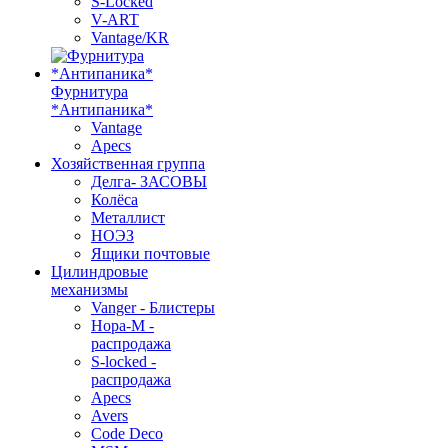
S-Locked
V-ART
Vantage/KR
Фурнитура
*Антипаника*
Vantage
Apecs
Хозяйственная группа
Делга- ЗАСОВЫ
Колёса
Металлист
НОЭЗ
Ящики почтовые
Цилиндровые
механизмы
Vanger - Блистеры
Нора-М -
распродажа
S-locked -
распродажа
Apecs
Avers
Code Deco