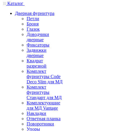
Каталог
Дверная фурнитура
Петли
Броня
Глазок
Доводчики
дверные
Фиксаторы
Задвижки
дверные
Квадрат
разрезной
Комплект
фурнитуры Code
Deco Slim для МД
Комплект
фурнитуры
Стандарт для МД
Комплектующие
для МД Vantage
Накладки
Ответная планка
Поворотники
Упоры