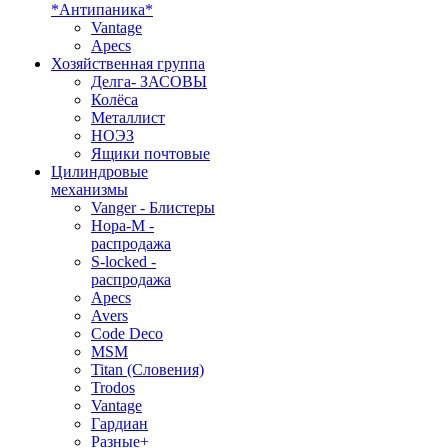
*Антипаника*
Vantage
Apecs
Хозяйственная группа
Делга- ЗАСОВЫ
Колёса
Металлист
НОЭЗ
Ящики почтовые
Цилиндровые
механизмы
Vanger - Блистеры
Нора-М -
распродажа
S-locked -
распродажа
Apecs
Avers
Code Deco
MSM
Titan (Словения)
Trodos
Vantage
Гардиан
Разные+