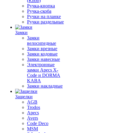
(Knob)
Ручка-кнопка
Ручка-скоба
Ручки на планке
Ручки раздельные
Замки
Замки
велосипедные
Замки врезные
Замки кодовые
Замки навесные
Электронные
замки Apecs X-
Code и DORMA
KABA
Замки накладные
Защелки
AGB
Trodos
Apecs
Avers
Code Deco
MSM