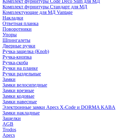
Комплект фурнитуры Code Deco Slim для МД
Комплект фурнитуры Стандарт для МД
Комплектующие для МД Vantage
Накладки
Ответная планка
Поворотники
Упоры
Шпингалеты
Дверные ручки
Ручка-защелка (Knob)
Ручка-кнопка
Ручка-скоба
Ручки на планке
Ручки раздельные
Замки
Замки велосипедные
Замки врезные
Замки кодовые
Замки навесные
Электронные замки Apecs X-Code и DORMA KABA
Замки накладные
Защелки
AGB
Trodos
Apecs