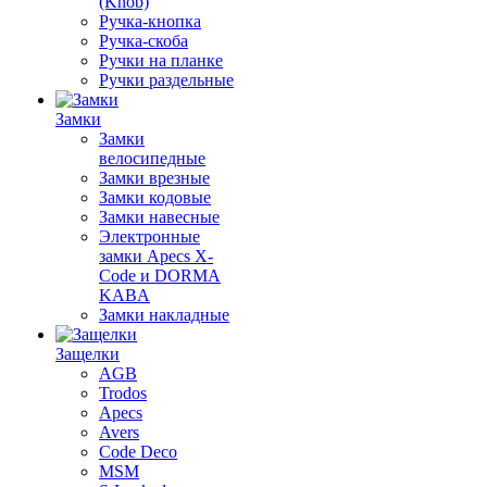
(Knob)
Ручка-кнопка
Ручка-скоба
Ручки на планке
Ручки раздельные
Замки
Замки
велосипедные
Замки врезные
Замки кодовые
Замки навесные
Электронные
замки Apecs X-
Code и DORMA
KABA
Замки накладные
Защелки
AGB
Trodos
Apecs
Avers
Code Deco
MSM