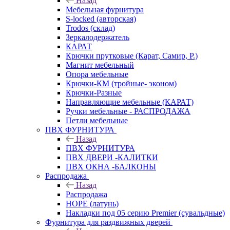
Назад
Мебельная фурнитура
S-locked (авторская)
Trodos (склад)
Зеркалодержатель
КАРАТ
Крючки прутковые (Карат, Самир, Р.)
Магнит мебельный
Опора мебельные
Крючки-КМ (тройные- эконом)
Крючки-Разные
Направляющие мебельные (КАРАТ)
Ручки мебельные - РАСПРОДАЖА
Петли мебельные
ПВХ ФУРНИТУРА
Назад
ПВХ ФУРНИТУРА
ПВХ ДВЕРИ -КАЛИТКИ
ПВХ ОКНА -БАЛКОНЫ
Распродажа
Назад
Распродажа
HOPE (латунь)
Накладки под 05 серию Premier (сувальдные)
Фурнитура для раздвижных дверей