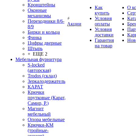
Кронштейны
Как
О к
Оконные
купить
Сер
механизмы
Условия
Кат
Переходники 8/6-
Акции
оплаты
Бре
8/9
Условия
Пар
Бирки и кольца
доставки
Кар
Финка
Гарантия
Нов
Цифры дверные
на товар
Штырь
+ ЕЩЕ 2
Мебельная фурнитура
S-locked
(авторская)
Trodos (склад)
Зеркалодержатель
КАРАТ
Крючки
прутковые (Карат,
Самир, Р.)
Магнит
мебельный
Опора мебельные
Крючки-КМ
(тройные-
эконом)