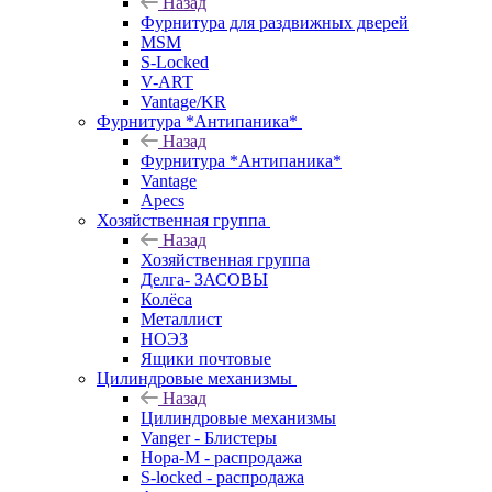
Назад
Фурнитура для раздвижных дверей
MSM
S-Locked
V-ART
Vantage/KR
Фурнитура *Антипаника*
Назад
Фурнитура *Антипаника*
Vantage
Apecs
Хозяйственная группа
Назад
Хозяйственная группа
Делга- ЗАСОВЫ
Колёса
Металлист
НОЭЗ
Ящики почтовые
Цилиндровые механизмы
Назад
Цилиндровые механизмы
Vanger - Блистеры
Нора-М - распродажа
S-locked - распродажа