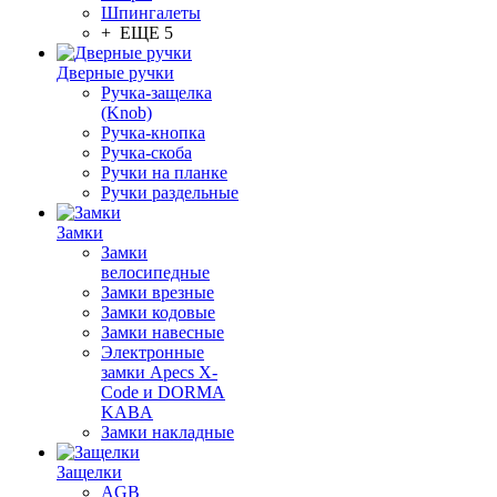
Шпингалеты
+ ЕЩЕ 5
Дверные ручки
Ручка-защелка
(Knob)
Ручка-кнопка
Ручка-скоба
Ручки на планке
Ручки раздельные
Замки
Замки
велосипедные
Замки врезные
Замки кодовые
Замки навесные
Электронные
замки Apecs X-
Code и DORMA
KABA
Замки накладные
Защелки
AGB