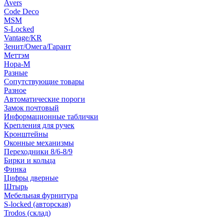
Avers
Code Deco
MSM
S-Locked
Vantage/KR
Зенит/Омега/Гарант
Меттэм
Нора-М
Разные
Сопутствующие товары
Разное
Автоматические пороги
Замок почтовый
Информационные таблички
Крепления для ручек
Кронштейны
Оконные механизмы
Переходники 8/6-8/9
Бирки и кольца
Финка
Цифры дверные
Штырь
Мебельная фурнитура
S-locked (авторская)
Trodos (склад)