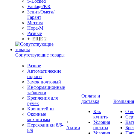
S-Locked
Vantage/KR
Зенит/Омега/
Гарант
Меттэм
Нора-М
Разные
+ ЕЩЕ 2
Сопутствующие товары
Разное
Автоматические
пороги
Замок почтовый
Информационные
таблички
Оплата и
Крепления для
доставка
Компания
ручек
Кронштейны
Как
О к
Оконные
купить
Сер
механизмы
Условия
Кат
Переходники 8/6-
Акции
оплаты
Бре
8/9
Условия
Пар