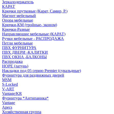
Зеркалодержатель
КАРАТ
Крючки прутковые (Карат, Самир, Р.)
Магнит мебельный
Опора мебельные
Крючки-КМ (тройные- эконом)
Крючки-Разные
Направляющие мебельные (КАРАТ)
Ручки мебельные - РАСПРОДАЖА
Петли мебельные
ПВХ ФУРНИТУРА
ПВХ ДВЕРИ -КАЛИТКИ
ПВХ ОКНА -БАЛКОНЫ
Распродажа
HOPE (латунь)
Накладки под 05 серию Premier (сувальдные)
Фурнитура для раздвижных дверей
MSM
S-Locked
V-ART
Vantage/KR
Фурнитура *Антипаника*
Vantage
Apecs
Хозяйственная группа