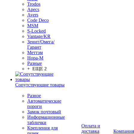
Trodos
Apecs
Avers
Code Deco
MSM
S-Locked
Vantage/KR
Зенит/Омега/
Гарант
Меттэм
Нора-М
Разные
+ ЕЩЕ 2
Сопутствующие товары
Разное
Автоматические
пороги
Замок почтовый
Информационные
таблички
Оплата и
Крепления для
доставка
Компания
ручек