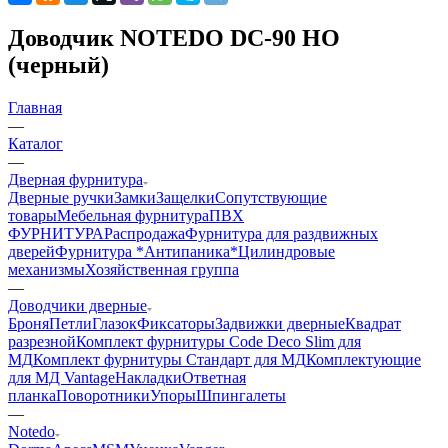
Доводчик NOTEDO DC-90 HO
(черный)
Главная
—
Каталог
—
Дверная фурнитура
Дверные ручки
Замки
Защелки
Сопутствующие
товары
Мебельная фурнитура
ПВХ
ФУРНИТУРА
Распродажа
Фурнитура для раздвижных
дверей
Фурнитура *Антипаника*
Цилиндровые
механизмы
Хозяйственная группа
—
Доводчики дверные
Броня
Петли
Глазок
Фиксаторы
Задвижки дверные
Квадрат
разрезной
Комплект фурнитуры Code Deco Slim для
МД
Комплект фурнитуры Стандарт для МД
Комплектующие
для МД Vantage
Накладки
Ответная
планка
Поворотники
Упоры
Шпингалеты
—
Notedo