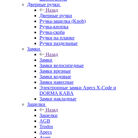
Дверные ручки
Назад
Дверные ручки
Ручка-защелка (Knob)
Ручка-кнопка
Ручка-скоба
Ручки на планке
Ручки раздельные
Замки
Назад
Замки
Замки велосипедные
Замки врезные
Замки кодовые
Замки навесные
Электронные замки Apecs X-Code и
DORMA KABA
Замки накладные
Защелки
Назад
Защелки
AGB
Trodos
Apecs
Avers