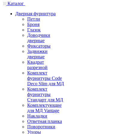
Каталог
Дверная фурнитура
Петли
Броня
Глазок
Доводчики
дверные
Фиксаторы
Задвижки
дверные
Квадрат
разрезной
Комплект
фурнитуры Code
Deco Slim для МД
Комплект
фурнитуры
Стандарт для МД
Комплектующие
для МД Vantage
Накладки
Ответная планка
Поворотники
Упоры