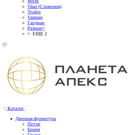
MSM
Titan (Словения)
Trodos
Vantage
Гардиан
Разные+
+ ЕЩЕ 2
Каталог
Дверная фурнитура
Петли
Броня
Глазок