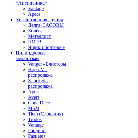
*Антипаника*
Vantage
Apecs
Хозяйственная группа
Делга- ЗАСОВЫ
Колёса
Металлист
НОЭЗ
Ящики почтовые
Цилиндровые
механизмы
Vanger - Блистеры
Нора-М -
распродажа
S-locked -
распродажа
Apecs
Avers
Code Deco
MSM
Titan (Словения)
Trodos
Vantage
Гардиан
Разные+