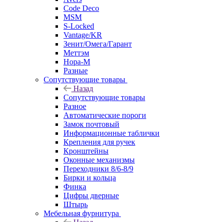
Code Deco
MSM
S-Locked
Vantage/KR
Зенит/Омега/Гарант
Меттэм
Нора-М
Разные
Сопутствующие товары
Назад
Сопутствующие товары
Разное
Автоматические пороги
Замок почтовый
Информационные таблички
Крепления для ручек
Кронштейны
Оконные механизмы
Переходники 8/6-8/9
Бирки и кольца
Финка
Цифры дверные
Штырь
Мебельная фурнитура