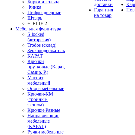
Бирки и кольца
доставки
Кар
Финка
Гарантия
Нов
Цифры дверные
на товар
Штырь
+ ЕЩЕ 2
Мебельная фурнитура
S-locked
(авторская)
Trodos (склад)
Зеркалодержатель
КАРАТ
Крючки
прутковые (Карат,
Самир, Р.)
Магнит
мебельный
Опора мебельные
Крючки-КМ
(тройные-
эконом)
Крючки-Разные
Направляющие
мебельные
(КАРАТ)
Ручки мебельные