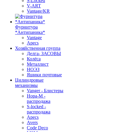
S-Locked
V-ART
Vantage/KR
Фурнитура
*Антипаника*
Vantage
Apecs
Хозяйственная группа
Делга- ЗАСОВЫ
Колёса
Металлист
НОЭЗ
Ящики почтовые
Цилиндровые
механизмы
Vanger - Блистеры
Нора-М -
распродажа
S-locked -
распродажа
Apecs
Avers
Code Deco