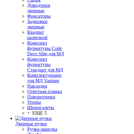
Доводчики
дверные
Фиксаторы
Задвижки
дверные
Квадрат
разрезной
Комплект
фурнитуры Code
Deco Slim для МД
Комплект
фурнитуры
Стандарт для МД
Комплектующие
для МД Vantage
Накладки
Ответная планка
Поворотники
Упоры
Шпингалеты
+ ЕЩЕ 5
Дверные ручки
Ручка-защелка