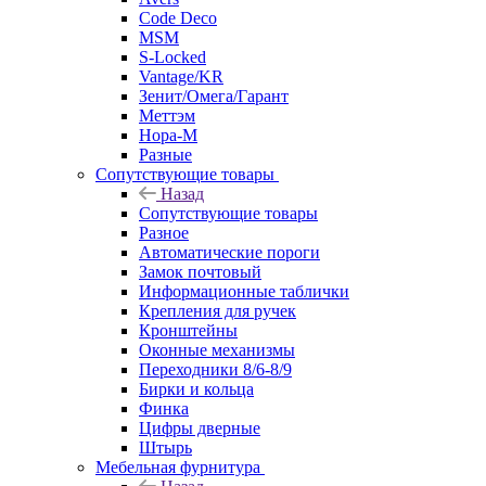
Code Deco
MSM
S-Locked
Vantage/KR
Зенит/Омега/Гарант
Меттэм
Нора-М
Разные
Сопутствующие товары
Назад
Сопутствующие товары
Разное
Автоматические пороги
Замок почтовый
Информационные таблички
Крепления для ручек
Кронштейны
Оконные механизмы
Переходники 8/6-8/9
Бирки и кольца
Финка
Цифры дверные
Штырь
Мебельная фурнитура