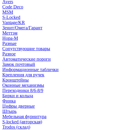
Avers
Code Deco
MSM
S-Locked
Vantage/KR
Зенит/Омега/Гарант
Меттэм
Нора-М
Разные
Сопутствующие товары
Разное
Автоматические пороги
Замок почтовый
Информационные таблички
Крепления для ручек
Кронштейны
Оконные механизмы
Переходники 8/6-8/9
Бирки и кольца
Финка
Цифры дверные
Штырь
Мебельная фурнитура
S-locked (авторская)
Trodos (склад)