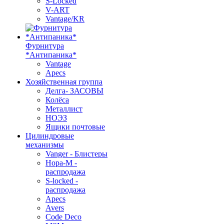
S-Locked
V-ART
Vantage/KR
Фурнитура
*Антипаника*
Vantage
Apecs
Хозяйственная группа
Делга- ЗАСОВЫ
Колёса
Металлист
НОЭЗ
Ящики почтовые
Цилиндровые
механизмы
Vanger - Блистеры
Нора-М -
распродажа
S-locked -
распродажа
Apecs
Avers
Code Deco