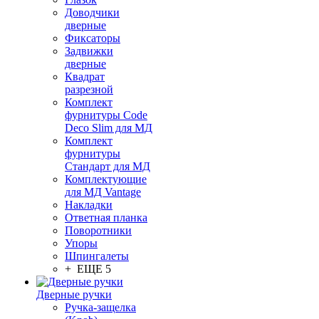
Доводчики
дверные
Фиксаторы
Задвижки
дверные
Квадрат
разрезной
Комплект
фурнитуры Code
Deco Slim для МД
Комплект
фурнитуры
Стандарт для МД
Комплектующие
для МД Vantage
Накладки
Ответная планка
Поворотники
Упоры
Шпингалеты
+ ЕЩЕ 5
Дверные ручки
Ручка-защелка