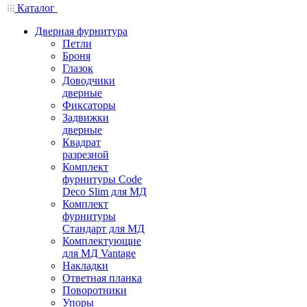
Каталог
Дверная фурнитура
Петли
Броня
Глазок
Доводчики
дверные
Фиксаторы
Задвижки
дверные
Квадрат
разрезной
Комплект
фурнитуры Code
Deco Slim для МД
Комплект
фурнитуры
Стандарт для МД
Комплектующие
для МД Vantage
Накладки
Ответная планка
Поворотники
Упоры