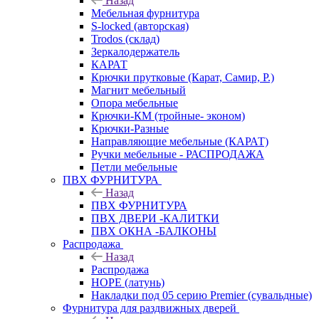
Назад
Мебельная фурнитура
S-locked (авторская)
Trodos (склад)
Зеркалодержатель
КАРАТ
Крючки прутковые (Карат, Самир, Р.)
Магнит мебельный
Опора мебельные
Крючки-КМ (тройные- эконом)
Крючки-Разные
Направляющие мебельные (КАРАТ)
Ручки мебельные - РАСПРОДАЖА
Петли мебельные
ПВХ ФУРНИТУРА
Назад
ПВХ ФУРНИТУРА
ПВХ ДВЕРИ -КАЛИТКИ
ПВХ ОКНА -БАЛКОНЫ
Распродажа
Назад
Распродажа
HOPE (латунь)
Накладки под 05 серию Premier (сувальдные)
Фурнитура для раздвижных дверей