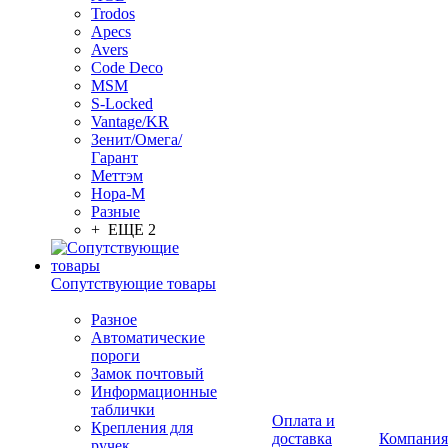
Trodos
Apecs
Avers
Code Deco
MSM
S-Locked
Vantage/KR
Зенит/Омега/
Гарант
Меттэм
Нора-М
Разные
+ ЕЩЕ 2
Сопутствующие товары
Разное
Автоматические
пороги
Замок почтовый
Информационные
таблички
Оплата и
Крепления для
доставка
Компания
ручек