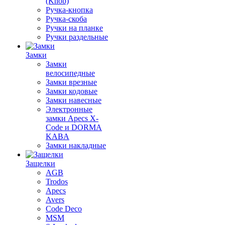
(Knob)
Ручка-кнопка
Ручка-скоба
Ручки на планке
Ручки раздельные
Замки
Замки
велосипедные
Замки врезные
Замки кодовые
Замки навесные
Электронные
замки Apecs X-
Code и DORMA
KABA
Замки накладные
Защелки
AGB
Trodos
Apecs
Avers
Code Deco
MSM