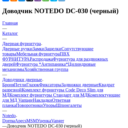
Доводчик NOTEDO DC-030 (черный)
Главная
—
Каталог
—
Дверная фурнитура
Дверные ручки
Замки
Защелки
Сопутствующие
товары
Мебельная фурнитура
ПВХ
ФУРНИТУРА
Распродажа
Фурнитура для раздвижных
дверей
Фурнитура *Антипаника*
Цилиндровые
механизмы
Хозяйственная группа
—
Доводчики дверные
Броня
Петли
Глазок
Фиксаторы
Задвижки дверные
Квадрат
разрезной
Комплект фурнитуры Code Deco Slim для
МД
Комплект фурнитуры Стандарт для МД
Комплектующие
для МД Vantage
Накладки
Ответная
планка
Поворотники
Упоры
Шпингалеты
—
Notedo
Dorma
Apecs
MSM
Уценка
Vanger
—
Доводчик NOTEDO DC-030 (черный)