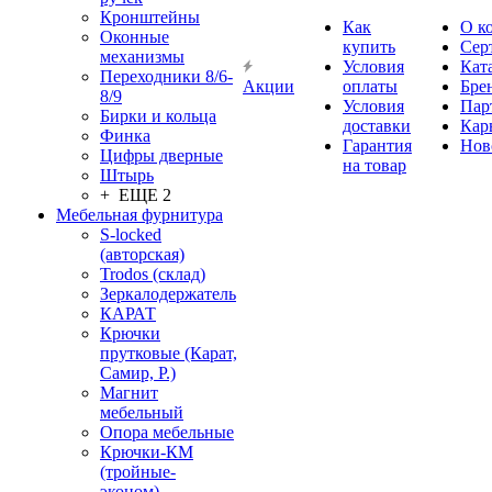
Кронштейны
Как
О к
Оконные
купить
Сер
механизмы
Условия
Кат
Переходники 8/6-
Акции
оплаты
Бре
8/9
Условия
Пар
Бирки и кольца
доставки
Кар
Финка
Гарантия
Нов
Цифры дверные
на товар
Штырь
+ ЕЩЕ 2
Мебельная фурнитура
S-locked
(авторская)
Trodos (склад)
Зеркалодержатель
КАРАТ
Крючки
прутковые (Карат,
Самир, Р.)
Магнит
мебельный
Опора мебельные
Крючки-КМ
(тройные-
эконом)