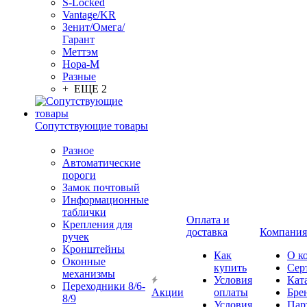
S-Locked
Vantage/KR
Зенит/Омега/
Гарант
Меттэм
Нора-М
Разные
+ ЕЩЕ 2
Сопутствующие товары
Разное
Автоматические
пороги
Замок почтовый
Информационные
таблички
Оплата и
Крепления для
доставка
Компания
ручек
Кронштейны
Как
О к
Оконные
купить
Сер
механизмы
Условия
Кат
Переходники 8/6-
Акции
оплаты
Бре
8/9
Условия
Пар