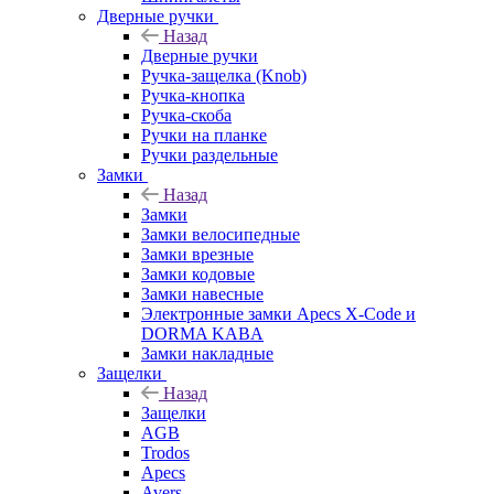
Дверные ручки
Назад
Дверные ручки
Ручка-защелка (Knob)
Ручка-кнопка
Ручка-скоба
Ручки на планке
Ручки раздельные
Замки
Назад
Замки
Замки велосипедные
Замки врезные
Замки кодовые
Замки навесные
Электронные замки Apecs X-Code и
DORMA KABA
Замки накладные
Защелки
Назад
Защелки
AGB
Trodos
Apecs
Avers