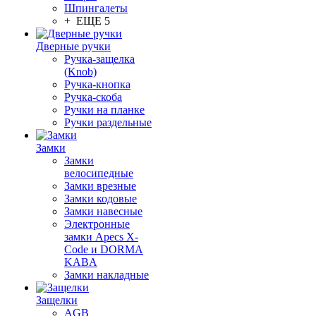
Шпингалеты
+ ЕЩЕ 5
Дверные ручки
Ручка-защелка
(Knob)
Ручка-кнопка
Ручка-скоба
Ручки на планке
Ручки раздельные
Замки
Замки
велосипедные
Замки врезные
Замки кодовые
Замки навесные
Электронные
замки Apecs X-
Code и DORMA
KABA
Замки накладные
Защелки
AGB