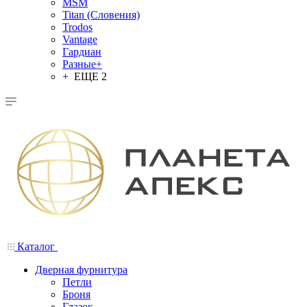
MSM
Titan (Словения)
Trodos
Vantage
Гардиан
Разные+
+ ЕЩЕ 2
Каталог
Дверная фурнитура
Петли
Броня
Глазок