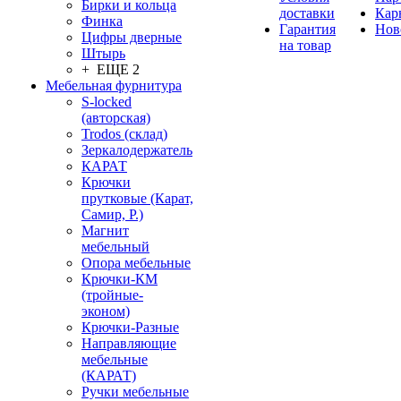
Бирки и кольца
доставки
Кар
Финка
Гарантия
Нов
Цифры дверные
на товар
Штырь
+ ЕЩЕ 2
Мебельная фурнитура
S-locked
(авторская)
Trodos (склад)
Зеркалодержатель
КАРАТ
Крючки
прутковые (Карат,
Самир, Р.)
Магнит
мебельный
Опора мебельные
Крючки-КМ
(тройные-
эконом)
Крючки-Разные
Направляющие
мебельные
(КАРАТ)
Ручки мебельные