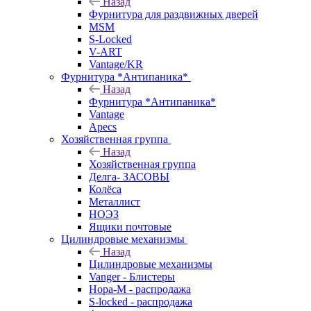
Назад
Фурнитура для раздвижных дверей
MSM
S-Locked
V-ART
Vantage/KR
Фурнитура *Антипаника*
Назад
Фурнитура *Антипаника*
Vantage
Apecs
Хозяйственная группа
Назад
Хозяйственная группа
Делга- ЗАСОВЫ
Колёса
Металлист
НОЭЗ
Ящики почтовые
Цилиндровые механизмы
Назад
Цилиндровые механизмы
Vanger - Блистеры
Нора-М - распродажа
S-locked - распродажа