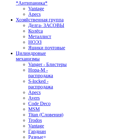
*Антипаника*
Vantage
Apecs
Хозяйственная группа
Делга- ЗАСОВЫ
Колёса
Металлист
НОЭЗ
Ящики почтовые
Цилиндровые
механизмы
Vanger - Блистеры
Нора-М -
распродажа
S-locked -
распродажа
Apecs
Avers
Code Deco
MSM
Titan (Словения)
Trodos
Vantage
Гардиан
Разные+