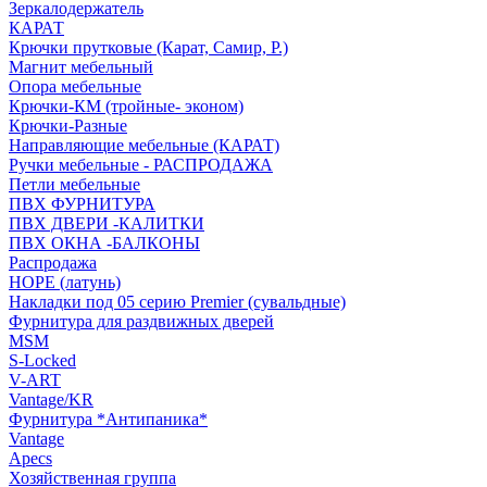
Зеркалодержатель
КАРАТ
Крючки прутковые (Карат, Самир, Р.)
Магнит мебельный
Опора мебельные
Крючки-КМ (тройные- эконом)
Крючки-Разные
Направляющие мебельные (КАРАТ)
Ручки мебельные - РАСПРОДАЖА
Петли мебельные
ПВХ ФУРНИТУРА
ПВХ ДВЕРИ -КАЛИТКИ
ПВХ ОКНА -БАЛКОНЫ
Распродажа
HOPE (латунь)
Накладки под 05 серию Premier (сувальдные)
Фурнитура для раздвижных дверей
MSM
S-Locked
V-ART
Vantage/KR
Фурнитура *Антипаника*
Vantage
Apecs
Хозяйственная группа