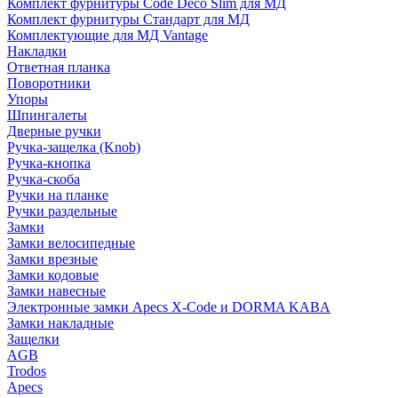
Комплект фурнитуры Code Deco Slim для МД
Комплект фурнитуры Стандарт для МД
Комплектующие для МД Vantage
Накладки
Ответная планка
Поворотники
Упоры
Шпингалеты
Дверные ручки
Ручка-защелка (Knob)
Ручка-кнопка
Ручка-скоба
Ручки на планке
Ручки раздельные
Замки
Замки велосипедные
Замки врезные
Замки кодовые
Замки навесные
Электронные замки Apecs X-Code и DORMA KABA
Замки накладные
Защелки
AGB
Trodos
Apecs