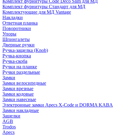
Комплект фурнитуры Code Deco Slim для МД
Комплект фурнитуры Стандарт для МД
Комплектующие для МД Vantage
Накладки
Ответная планка
Поворотники
Упоры
Шпингалеты
Дверные ручки
Ручка-защелка (Knob)
Ручка-кнопка
Ручка-скоба
Ручки на планке
Ручки раздельные
Замки
Замки велосипедные
Замки врезные
Замки кодовые
Замки навесные
Электронные замки Apecs X-Code и DORMA KABA
Замки накладные
Защелки
AGB
Trodos
Apecs