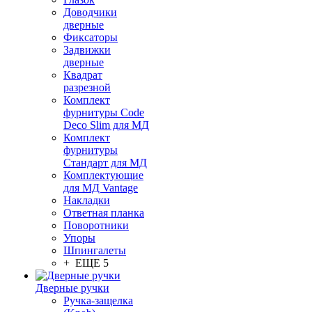
Доводчики
дверные
Фиксаторы
Задвижки
дверные
Квадрат
разрезной
Комплект
фурнитуры Code
Deco Slim для МД
Комплект
фурнитуры
Стандарт для МД
Комплектующие
для МД Vantage
Накладки
Ответная планка
Поворотники
Упоры
Шпингалеты
+ ЕЩЕ 5
Дверные ручки
Ручка-защелка