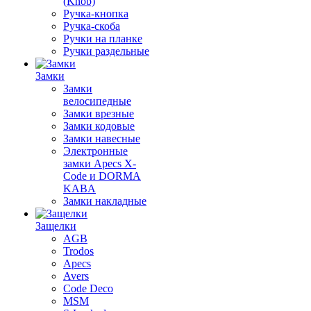
(Knob)
Ручка-кнопка
Ручка-скоба
Ручки на планке
Ручки раздельные
Замки
Замки
велосипедные
Замки врезные
Замки кодовые
Замки навесные
Электронные
замки Apecs X-
Code и DORMA
KABA
Замки накладные
Защелки
AGB
Trodos
Apecs
Avers
Code Deco
MSM