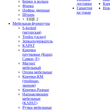
Бирки и кольца
доставки
Кар
Финка
Гарантия
Нов
Цифры дверные
на товар
Штырь
+ ЕЩЕ 2
Мебельная фурнитура
S-locked
(авторская)
Trodos (склад)
Зеркалодержатель
КАРАТ
Крючки
прутковые (Карат,
Самир, Р.)
Магнит
мебельный
Опора мебельные
Крючки-КМ
(тройные-
эконом)
Крючки-Разные
Направляющие
мебельные
(КАРАТ)
Ручки мебельные