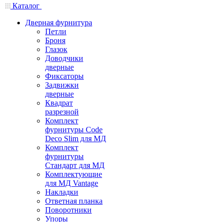
Каталог
Дверная фурнитура
Петли
Броня
Глазок
Доводчики
дверные
Фиксаторы
Задвижки
дверные
Квадрат
разрезной
Комплект
фурнитуры Code
Deco Slim для МД
Комплект
фурнитуры
Стандарт для МД
Комплектующие
для МД Vantage
Накладки
Ответная планка
Поворотники
Упоры