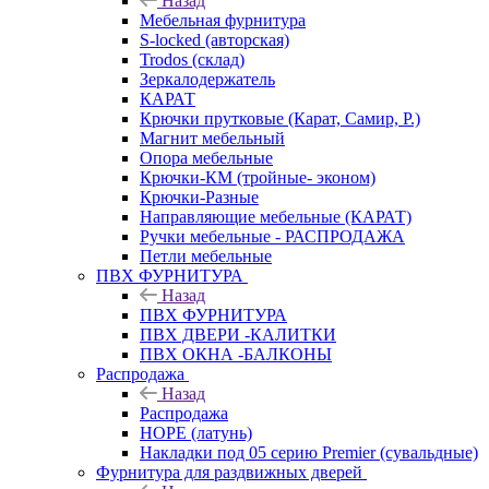
Назад
Мебельная фурнитура
S-locked (авторская)
Trodos (склад)
Зеркалодержатель
КАРАТ
Крючки прутковые (Карат, Самир, Р.)
Магнит мебельный
Опора мебельные
Крючки-КМ (тройные- эконом)
Крючки-Разные
Направляющие мебельные (КАРАТ)
Ручки мебельные - РАСПРОДАЖА
Петли мебельные
ПВХ ФУРНИТУРА
Назад
ПВХ ФУРНИТУРА
ПВХ ДВЕРИ -КАЛИТКИ
ПВХ ОКНА -БАЛКОНЫ
Распродажа
Назад
Распродажа
HOPE (латунь)
Накладки под 05 серию Premier (сувальдные)
Фурнитура для раздвижных дверей