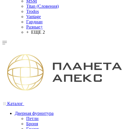
MSM
Titan (Словения)
Trodos
Vantage
Гардиан
Разные+
+ ЕЩЕ 2
Каталог
Дверная фурнитура
Петли
Броня
Глазок