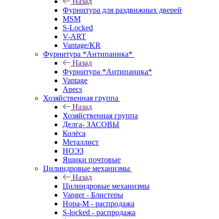
Назад
Фурнитура для раздвижных дверей
MSM
S-Locked
V-ART
Vantage/KR
Фурнитура *Антипаника*
Назад
Фурнитура *Антипаника*
Vantage
Apecs
Хозяйственная группа
Назад
Хозяйственная группа
Делга- ЗАСОВЫ
Колёса
Металлист
НОЭЗ
Ящики почтовые
Цилиндровые механизмы
Назад
Цилиндровые механизмы
Vanger - Блистеры
Нора-М - распродажа
S-locked - распродажа