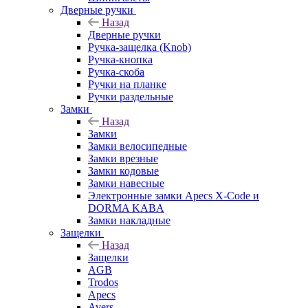
Дверные ручки
Назад
Дверные ручки
Ручка-защелка (Knob)
Ручка-кнопка
Ручка-скоба
Ручки на планке
Ручки раздельные
Замки
Назад
Замки
Замки велосипедные
Замки врезные
Замки кодовые
Замки навесные
Электронные замки Apecs X-Code и
DORMA KABA
Замки накладные
Защелки
Назад
Защелки
AGB
Trodos
Apecs
Avers