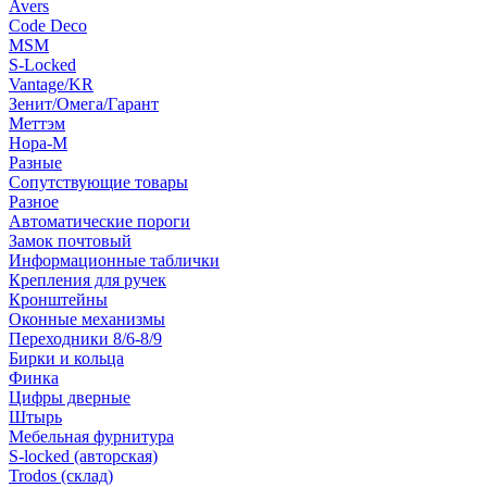
Avers
Code Deco
MSM
S-Locked
Vantage/KR
Зенит/Омега/Гарант
Меттэм
Нора-М
Разные
Сопутствующие товары
Разное
Автоматические пороги
Замок почтовый
Информационные таблички
Крепления для ручек
Кронштейны
Оконные механизмы
Переходники 8/6-8/9
Бирки и кольца
Финка
Цифры дверные
Штырь
Мебельная фурнитура
S-locked (авторская)
Trodos (склад)