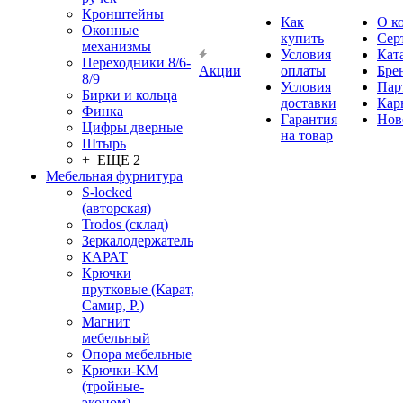
Кронштейны
Как
О к
Оконные
купить
Сер
механизмы
Условия
Кат
Переходники 8/6-
Акции
оплаты
Бре
8/9
Условия
Пар
Бирки и кольца
доставки
Кар
Финка
Гарантия
Нов
Цифры дверные
на товар
Штырь
+ ЕЩЕ 2
Мебельная фурнитура
S-locked
(авторская)
Trodos (склад)
Зеркалодержатель
КАРАТ
Крючки
прутковые (Карат,
Самир, Р.)
Магнит
мебельный
Опора мебельные
Крючки-КМ
(тройные-
эконом)