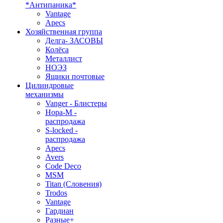
*Антипаника*
Vantage
Apecs
Хозяйственная группа
Делга- ЗАСОВЫ
Колёса
Металлист
НОЭЗ
Ящики почтовые
Цилиндровые
механизмы
Vanger - Блистеры
Нора-М -
распродажа
S-locked -
распродажа
Apecs
Avers
Code Deco
MSM
Titan (Словения)
Trodos
Vantage
Гардиан
Разные+