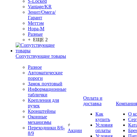
S-Locked
Vantage/KR
Зенит/Омега/
Гарант
Меттэм
Нора-М
Разные
+ ЕЩЕ 2
Сопутствующие товары
Разное
Автоматические
пороги
Замок почтовый
Информационные
таблички
Оплата и
Крепления для
доставка
Компания
ручек
Кронштейны
Как
О к
Оконные
купить
Сер
механизмы
Условия
Кат
Переходники 8/6-
Акции
оплаты
Бре
8/9
Условия
Пар