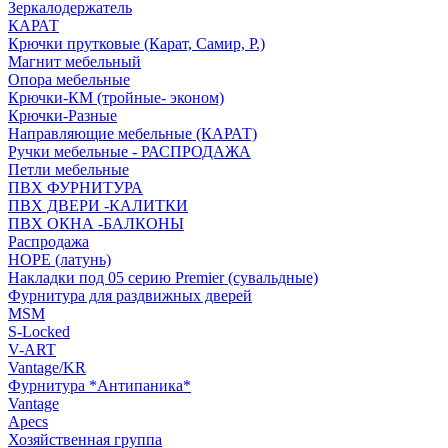
Зеркалодержатель
КАРАТ
Крючки прутковые (Карат, Самир, Р.)
Магнит мебельный
Опора мебельные
Крючки-КМ (тройные- эконом)
Крючки-Разные
Направляющие мебельные (КАРАТ)
Ручки мебельные - РАСПРОДАЖА
Петли мебельные
ПВХ ФУРНИТУРА
ПВХ ДВЕРИ -КАЛИТКИ
ПВХ ОКНА -БАЛКОНЫ
Распродажа
HOPE (латунь)
Накладки под 05 серию Premier (сувальдные)
Фурнитура для раздвижных дверей
MSM
S-Locked
V-ART
Vantage/KR
Фурнитура *Антипаника*
Vantage
Apecs
Хозяйственная группа