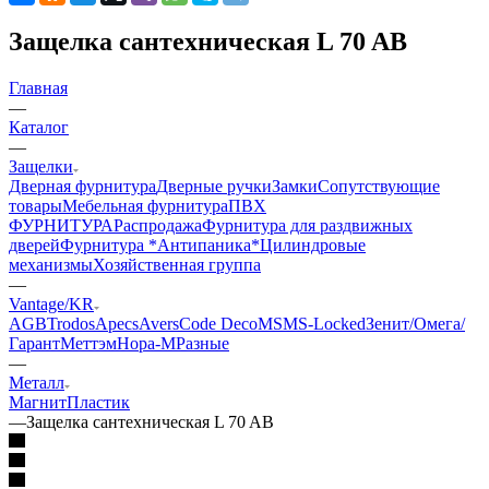
Защелка сантехническая L 70 AB
Главная
—
Каталог
—
Защелки
Дверная фурнитура
Дверные ручки
Замки
Сопутствующие
товары
Мебельная фурнитура
ПВХ
ФУРНИТУРА
Распродажа
Фурнитура для раздвижных
дверей
Фурнитура *Антипаника*
Цилиндровые
механизмы
Хозяйственная группа
—
Vantage/KR
AGB
Trodos
Apecs
Avers
Code Deco
MSM
S-Locked
Зенит/Омега/
Гарант
Меттэм
Нора-М
Разные
—
Металл
Магнит
Пластик
—
Защелка сантехническая L 70 AB