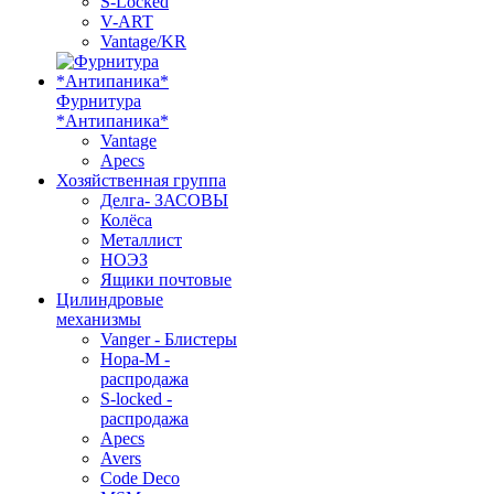
S-Locked
V-ART
Vantage/KR
Фурнитура
*Антипаника*
Vantage
Apecs
Хозяйственная группа
Делга- ЗАСОВЫ
Колёса
Металлист
НОЭЗ
Ящики почтовые
Цилиндровые
механизмы
Vanger - Блистеры
Нора-М -
распродажа
S-locked -
распродажа
Apecs
Avers
Code Deco