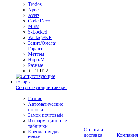
Trodos
Apecs
Avers
Code Deco
MSM
S-Locked
Vantage/KR
Зенит/Омега/
Гарант
Меттэм
Нора-М
Разные
+ ЕЩЕ 2
Сопутствующие товары
Разное
Автоматические
пороги
Замок почтовый
Информационные
таблички
Оплата и
Крепления для
доставка
Компания
ручек