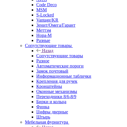
Code Deco
MSM
S-Locked
Vantage/KR
Зенит/Омега/Гарант
Меттэм
Нора-М
Разные
Сопутствующие товары
Назад
Сопутствующие товары
Разное
Автоматические пороги
Замок почтовый
Информационные таблички
Крепления для ручек
Кронштейны
Оконные механизмы
Переходники 8/6-8/9
Бирки и кольца
Финка
Цифры дверные
Штырь
Мебельная фурнитура