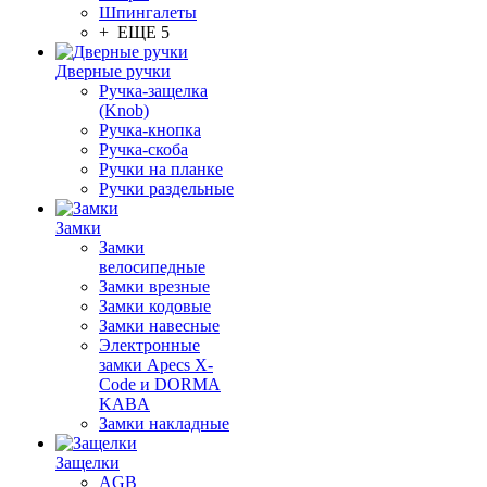
Шпингалеты
+ ЕЩЕ 5
Дверные ручки
Ручка-защелка
(Knob)
Ручка-кнопка
Ручка-скоба
Ручки на планке
Ручки раздельные
Замки
Замки
велосипедные
Замки врезные
Замки кодовые
Замки навесные
Электронные
замки Apecs X-
Code и DORMA
KABA
Замки накладные
Защелки
AGB