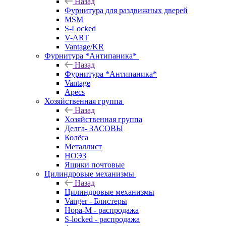
Назад
Фурнитура для раздвижных дверей
MSM
S-Locked
V-ART
Vantage/KR
Фурнитура *Антипаника*
Назад
Фурнитура *Антипаника*
Vantage
Apecs
Хозяйственная группа
Назад
Хозяйственная группа
Делга- ЗАСОВЫ
Колёса
Металлист
НОЭЗ
Ящики почтовые
Цилиндровые механизмы
Назад
Цилиндровые механизмы
Vanger - Блистеры
Нора-М - распродажа
S-locked - распродажа