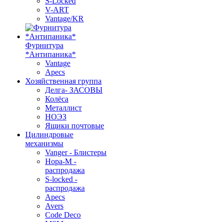
S-Locked
V-ART
Vantage/KR
Фурнитура
*Антипаника*
Vantage
Apecs
Хозяйственная группа
Делга- ЗАСОВЫ
Колёса
Металлист
НОЭЗ
Ящики почтовые
Цилиндровые
механизмы
Vanger - Блистеры
Нора-М -
распродажа
S-locked -
распродажа
Apecs
Avers
Code Deco