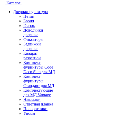
Каталог
Дверная фурнитура
Петли
Броня
Глазок
Доводчики
дверные
Фиксаторы
Задвижки
дверные
Квадрат
разрезной
Комплект
фурнитуры Code
Deco Slim для МД
Комплект
фурнитуры
Стандарт для МД
Комплектующие
для МД Vantage
Накладки
Ответная планка
Поворотники
Упоры