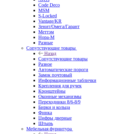
Code Deco
MSM
S-Locked
Vantage/KR
Зенит/Омега/Гарант
Меттэм
Нора-М
Разные
Сопутствующие товары
Назад
Сопутствующие товары
Разное
Автоматические пороги
Замок почтовый
Информационные таблички
Крепления для ручек
Кронштейны
Оконные механизмы
Переходники 8/6-8/9
Бирки и кольца
Финка
Цифры дверные
Штырь
Мебельная фурнитура