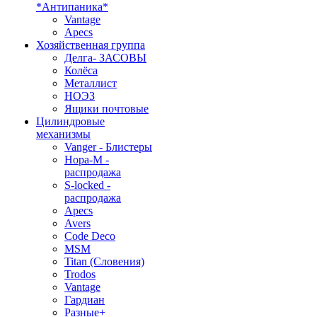
*Антипаника*
Vantage
Apecs
Хозяйственная группа
Делга- ЗАСОВЫ
Колёса
Металлист
НОЭЗ
Ящики почтовые
Цилиндровые
механизмы
Vanger - Блистеры
Нора-М -
распродажа
S-locked -
распродажа
Apecs
Avers
Code Deco
MSM
Titan (Словения)
Trodos
Vantage
Гардиан
Разные+