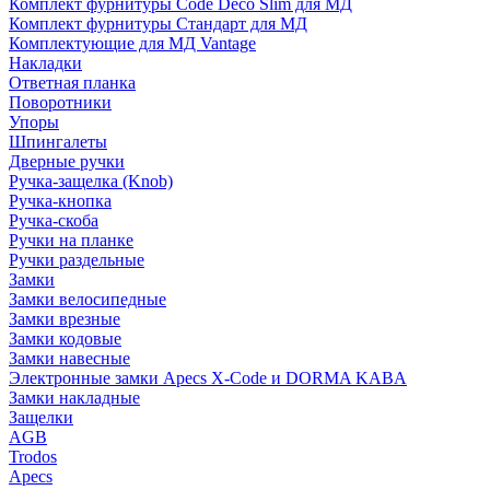
Комплект фурнитуры Code Deco Slim для МД
Комплект фурнитуры Стандарт для МД
Комплектующие для МД Vantage
Накладки
Ответная планка
Поворотники
Упоры
Шпингалеты
Дверные ручки
Ручка-защелка (Knob)
Ручка-кнопка
Ручка-скоба
Ручки на планке
Ручки раздельные
Замки
Замки велосипедные
Замки врезные
Замки кодовые
Замки навесные
Электронные замки Apecs X-Code и DORMA KABA
Замки накладные
Защелки
AGB
Trodos
Apecs