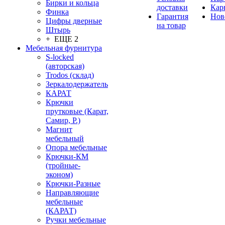
Бирки и кольца
доставки
Кар
Финка
Гарантия
Нов
Цифры дверные
на товар
Штырь
+ ЕЩЕ 2
Мебельная фурнитура
S-locked
(авторская)
Trodos (склад)
Зеркалодержатель
КАРАТ
Крючки
прутковые (Карат,
Самир, Р.)
Магнит
мебельный
Опора мебельные
Крючки-КМ
(тройные-
эконом)
Крючки-Разные
Направляющие
мебельные
(КАРАТ)
Ручки мебельные