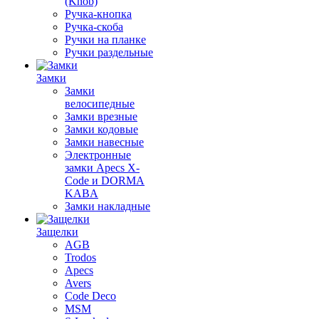
(Knob)
Ручка-кнопка
Ручка-скоба
Ручки на планке
Ручки раздельные
Замки
Замки
велосипедные
Замки врезные
Замки кодовые
Замки навесные
Электронные
замки Apecs X-
Code и DORMA
KABA
Замки накладные
Защелки
AGB
Trodos
Apecs
Avers
Code Deco
MSM