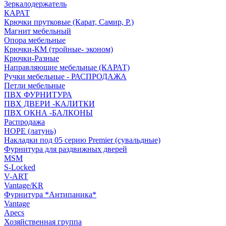
Зеркалодержатель
КАРАТ
Крючки прутковые (Карат, Самир, Р.)
Магнит мебельный
Опора мебельные
Крючки-КМ (тройные- эконом)
Крючки-Разные
Направляющие мебельные (КАРАТ)
Ручки мебельные - РАСПРОДАЖА
Петли мебельные
ПВХ ФУРНИТУРА
ПВХ ДВЕРИ -КАЛИТКИ
ПВХ ОКНА -БАЛКОНЫ
Распродажа
HOPE (латунь)
Накладки под 05 серию Premier (сувальдные)
Фурнитура для раздвижных дверей
MSM
S-Locked
V-ART
Vantage/KR
Фурнитура *Антипаника*
Vantage
Apecs
Хозяйственная группа