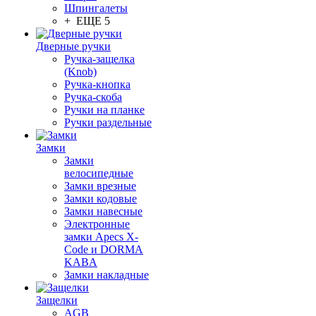
Шпингалеты
+ ЕЩЕ 5
Дверные ручки
Ручка-защелка
(Knob)
Ручка-кнопка
Ручка-скоба
Ручки на планке
Ручки раздельные
Замки
Замки
велосипедные
Замки врезные
Замки кодовые
Замки навесные
Электронные
замки Apecs X-
Code и DORMA
KABA
Замки накладные
Защелки
AGB