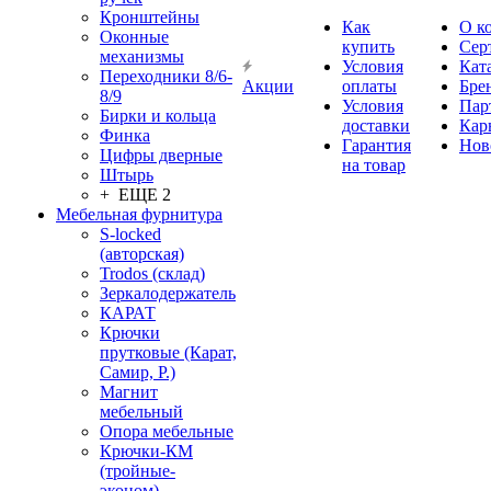
Кронштейны
Как
О к
Оконные
купить
Сер
механизмы
Условия
Кат
Переходники 8/6-
Акции
оплаты
Бре
8/9
Условия
Пар
Бирки и кольца
доставки
Кар
Финка
Гарантия
Нов
Цифры дверные
на товар
Штырь
+ ЕЩЕ 2
Мебельная фурнитура
S-locked
(авторская)
Trodos (склад)
Зеркалодержатель
КАРАТ
Крючки
прутковые (Карат,
Самир, Р.)
Магнит
мебельный
Опора мебельные
Крючки-КМ
(тройные-
эконом)