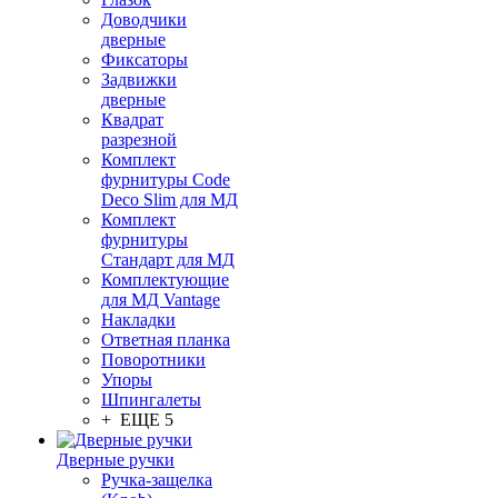
Доводчики
дверные
Фиксаторы
Задвижки
дверные
Квадрат
разрезной
Комплект
фурнитуры Code
Deco Slim для МД
Комплект
фурнитуры
Стандарт для МД
Комплектующие
для МД Vantage
Накладки
Ответная планка
Поворотники
Упоры
Шпингалеты
+ ЕЩЕ 5
Дверные ручки
Ручка-защелка