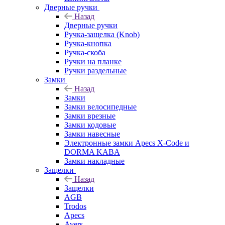
Дверные ручки
Назад
Дверные ручки
Ручка-защелка (Knob)
Ручка-кнопка
Ручка-скоба
Ручки на планке
Ручки раздельные
Замки
Назад
Замки
Замки велосипедные
Замки врезные
Замки кодовые
Замки навесные
Электронные замки Apecs X-Code и
DORMA KABA
Замки накладные
Защелки
Назад
Защелки
AGB
Trodos
Apecs
Avers