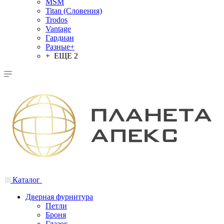
MSM
Titan (Словения)
Trodos
Vantage
Гардиан
Разные+
+ ЕЩЕ 2
Каталог
Дверная фурнитура
Петли
Броня
Глазок