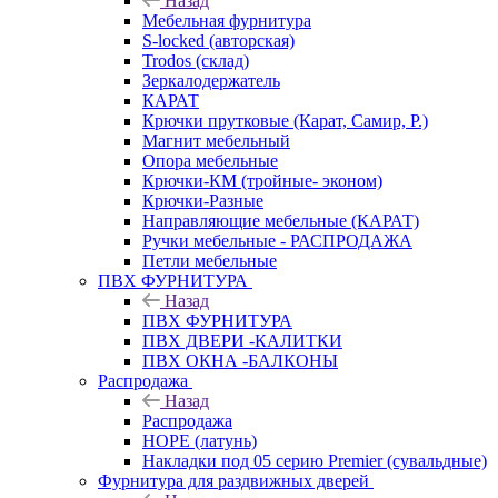
Назад
Мебельная фурнитура
S-locked (авторская)
Trodos (склад)
Зеркалодержатель
КАРАТ
Крючки прутковые (Карат, Самир, Р.)
Магнит мебельный
Опора мебельные
Крючки-КМ (тройные- эконом)
Крючки-Разные
Направляющие мебельные (КАРАТ)
Ручки мебельные - РАСПРОДАЖА
Петли мебельные
ПВХ ФУРНИТУРА
Назад
ПВХ ФУРНИТУРА
ПВХ ДВЕРИ -КАЛИТКИ
ПВХ ОКНА -БАЛКОНЫ
Распродажа
Назад
Распродажа
HOPE (латунь)
Накладки под 05 серию Premier (сувальдные)
Фурнитура для раздвижных дверей