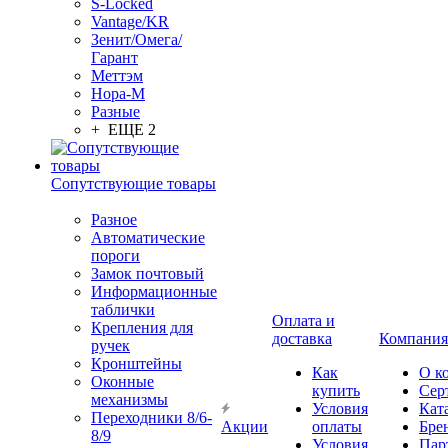
S-Locked
Vantage/KR
Зенит/Омега/
Гарант
Меттэм
Нора-М
Разные
+ ЕЩЕ 2
Сопутствующие товары
Разное
Автоматические
пороги
Замок почтовый
Информационные
таблички
Оплата и
Крепления для
доставка
Компания
ручек
Кронштейны
Как
О к
Оконные
купить
Сер
механизмы
Условия
Кат
Переходники 8/6-
Акции
оплаты
Бре
8/9
Условия
Пар