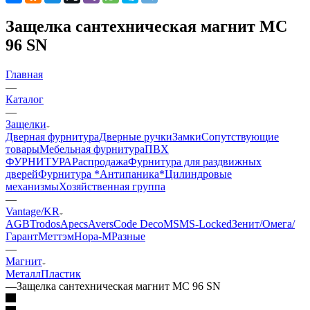
Защелка сантехническая магнит MC
96 SN
Главная
—
Каталог
—
Защелки
Дверная фурнитура
Дверные ручки
Замки
Сопутствующие
товары
Мебельная фурнитура
ПВХ
ФУРНИТУРА
Распродажа
Фурнитура для раздвижных
дверей
Фурнитура *Антипаника*
Цилиндровые
механизмы
Хозяйственная группа
—
Vantage/KR
AGB
Trodos
Apecs
Avers
Code Deco
MSM
S-Locked
Зенит/Омега/
Гарант
Меттэм
Нора-М
Разные
—
Магнит
Металл
Пластик
—
Защелка сантехническая магнит MC 96 SN