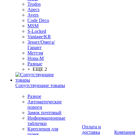
Trodos
Apecs
Avers
Code Deco
MSM
S-Locked
Vantage/KR
Зенит/Омега/
Гарант
Меттэм
Нора-М
Разные
+ ЕЩЕ 2
Сопутствующие товары
Разное
Автоматические
пороги
Замок почтовый
Информационные
таблички
Оплата и
Крепления для
доставка
Компания
ручек