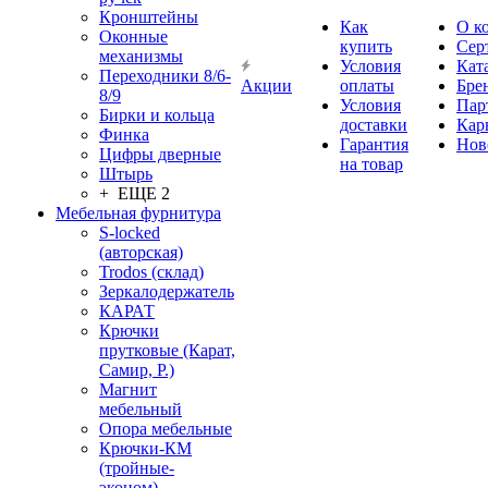
Кронштейны
Как
О к
Оконные
купить
Сер
механизмы
Условия
Кат
Переходники 8/6-
Акции
оплаты
Бре
8/9
Условия
Пар
Бирки и кольца
доставки
Кар
Финка
Гарантия
Нов
Цифры дверные
на товар
Штырь
+ ЕЩЕ 2
Мебельная фурнитура
S-locked
(авторская)
Trodos (склад)
Зеркалодержатель
КАРАТ
Крючки
прутковые (Карат,
Самир, Р.)
Магнит
мебельный
Опора мебельные
Крючки-КМ
(тройные-
эконом)