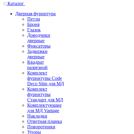
Каталог
Дверная фурнитура
Петли
Броня
Глазок
Доводчики
дверные
Фиксаторы
Задвижки
дверные
Квадрат
разрезной
Комплект
фурнитуры Code
Deco Slim для МД
Комплект
фурнитуры
Стандарт для МД
Комплектующие
для МД Vantage
Накладки
Ответная планка
Поворотники
Упоры