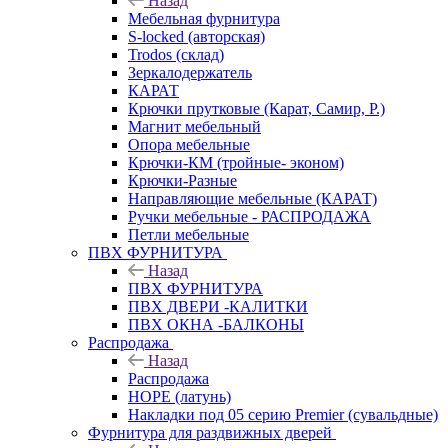
Назад
Мебельная фурнитура
S-locked (авторская)
Trodos (склад)
Зеркалодержатель
КАРАТ
Крючки прутковые (Карат, Самир, Р.)
Магнит мебельный
Опора мебельные
Крючки-КМ (тройные- эконом)
Крючки-Разные
Направляющие мебельные (КАРАТ)
Ручки мебельные - РАСПРОДАЖА
Петли мебельные
ПВХ ФУРНИТУРА
Назад
ПВХ ФУРНИТУРА
ПВХ ДВЕРИ -КАЛИТКИ
ПВХ ОКНА -БАЛКОНЫ
Распродажа
Назад
Распродажа
HOPE (латунь)
Накладки под 05 серию Premier (сувальдные)
Фурнитура для раздвижных дверей