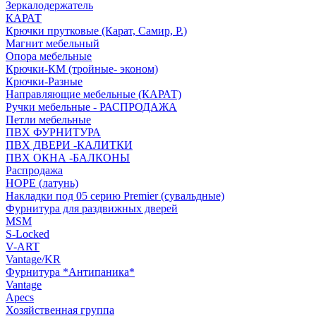
Зеркалодержатель
КАРАТ
Крючки прутковые (Карат, Самир, Р.)
Магнит мебельный
Опора мебельные
Крючки-КМ (тройные- эконом)
Крючки-Разные
Направляющие мебельные (КАРАТ)
Ручки мебельные - РАСПРОДАЖА
Петли мебельные
ПВХ ФУРНИТУРА
ПВХ ДВЕРИ -КАЛИТКИ
ПВХ ОКНА -БАЛКОНЫ
Распродажа
HOPE (латунь)
Накладки под 05 серию Premier (сувальдные)
Фурнитура для раздвижных дверей
MSM
S-Locked
V-ART
Vantage/KR
Фурнитура *Антипаника*
Vantage
Apecs
Хозяйственная группа