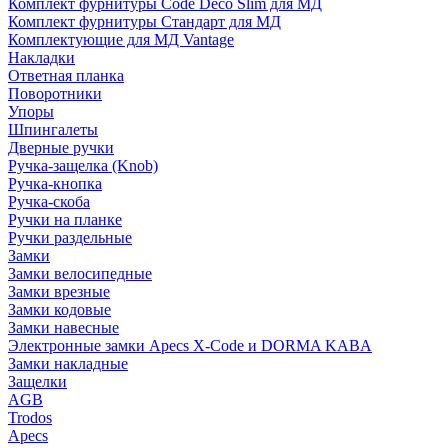
Комплект фурнитуры Code Deco Slim для МД
Комплект фурнитуры Стандарт для МД
Комплектующие для МД Vantage
Накладки
Ответная планка
Поворотники
Упоры
Шпингалеты
Дверные ручки
Ручка-защелка (Knob)
Ручка-кнопка
Ручка-скоба
Ручки на планке
Ручки раздельные
Замки
Замки велосипедные
Замки врезные
Замки кодовые
Замки навесные
Электронные замки Apecs X-Code и DORMA KABA
Замки накладные
Защелки
AGB
Trodos
Apecs