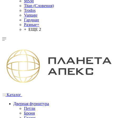
MSM
Titan (Словения)
Trodos
Vantage
Гардиан
Разные+
+ ЕЩЕ 2
Каталог
Дверная фурнитура
Петли
Броня
Глазок