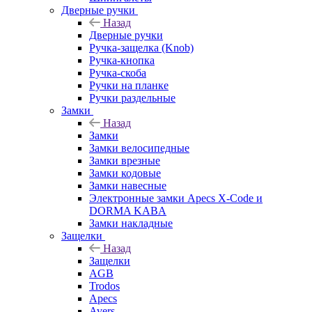
Дверные ручки
Назад
Дверные ручки
Ручка-защелка (Knob)
Ручка-кнопка
Ручка-скоба
Ручки на планке
Ручки раздельные
Замки
Назад
Замки
Замки велосипедные
Замки врезные
Замки кодовые
Замки навесные
Электронные замки Apecs X-Code и
DORMA KABA
Замки накладные
Защелки
Назад
Защелки
AGB
Trodos
Apecs
Avers