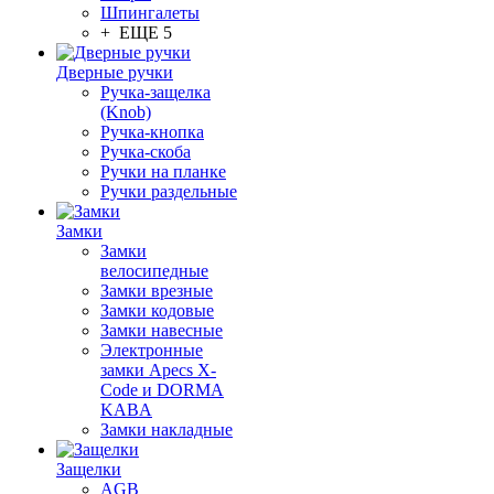
Шпингалеты
+ ЕЩЕ 5
Дверные ручки
Ручка-защелка
(Knob)
Ручка-кнопка
Ручка-скоба
Ручки на планке
Ручки раздельные
Замки
Замки
велосипедные
Замки врезные
Замки кодовые
Замки навесные
Электронные
замки Apecs X-
Code и DORMA
KABA
Замки накладные
Защелки
AGB