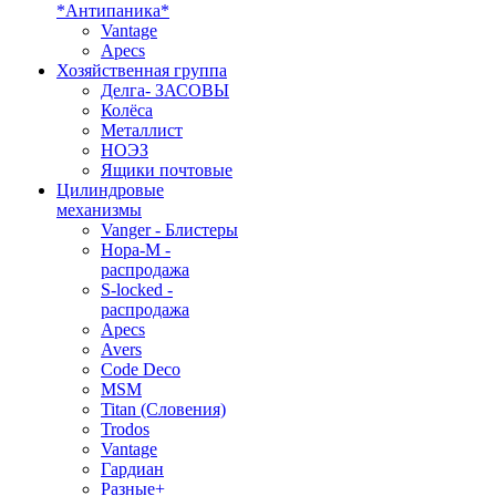
*Антипаника*
Vantage
Apecs
Хозяйственная группа
Делга- ЗАСОВЫ
Колёса
Металлист
НОЭЗ
Ящики почтовые
Цилиндровые
механизмы
Vanger - Блистеры
Нора-М -
распродажа
S-locked -
распродажа
Apecs
Avers
Code Deco
MSM
Titan (Словения)
Trodos
Vantage
Гардиан
Разные+