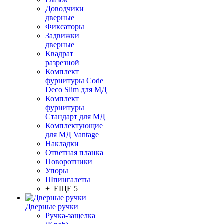
Доводчики
дверные
Фиксаторы
Задвижки
дверные
Квадрат
разрезной
Комплект
фурнитуры Code
Deco Slim для МД
Комплект
фурнитуры
Стандарт для МД
Комплектующие
для МД Vantage
Накладки
Ответная планка
Поворотники
Упоры
Шпингалеты
+ ЕЩЕ 5
Дверные ручки
Ручка-защелка