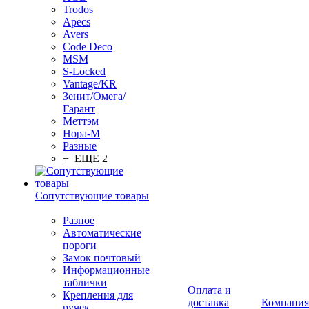
Trodos
Apecs
Avers
Code Deco
MSM
S-Locked
Vantage/KR
Зенит/Омега/
Гарант
Меттэм
Нора-М
Разные
+ ЕЩЕ 2
Сопутствующие товары
Разное
Автоматические
пороги
Замок почтовый
Информационные
таблички
Оплата и
Крепления для
доставка
Компания
ручек