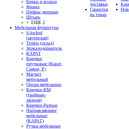
Бирки и кольца
доставки
Кар
Финка
Гарантия
Нов
Цифры дверные
на товар
Штырь
+ ЕЩЕ 2
Мебельная фурнитура
S-locked
(авторская)
Trodos (склад)
Зеркалодержатель
КАРАТ
Крючки
прутковые (Карат,
Самир, Р.)
Магнит
мебельный
Опора мебельные
Крючки-КМ
(тройные-
эконом)
Крючки-Разные
Направляющие
мебельные
(КАРАТ)
Ручки мебельные