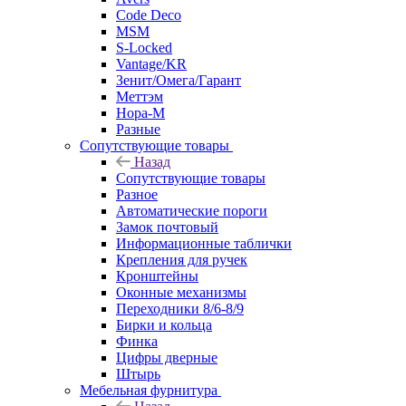
Code Deco
MSM
S-Locked
Vantage/KR
Зенит/Омега/Гарант
Меттэм
Нора-М
Разные
Сопутствующие товары
Назад
Сопутствующие товары
Разное
Автоматические пороги
Замок почтовый
Информационные таблички
Крепления для ручек
Кронштейны
Оконные механизмы
Переходники 8/6-8/9
Бирки и кольца
Финка
Цифры дверные
Штырь
Мебельная фурнитура