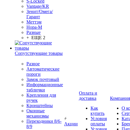
S-Locked
Vantage/KR
Зенит/Омега/
Гарант
Меттэм
Нора-М
Разные
+ ЕЩЕ 2
Сопутствующие товары
Разное
Автоматические
пороги
Замок почтовый
Информационные
таблички
Оплата и
Крепления для
доставка
Компания
ручек
Кронштейны
Как
О к
Оконные
купить
Сер
механизмы
Условия
Кат
Переходники 8/6-
Акции
оплаты
Бре
8/9
Условия
Пар