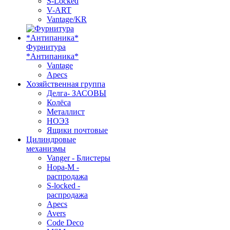
S-Locked
V-ART
Vantage/KR
Фурнитура
*Антипаника*
Vantage
Apecs
Хозяйственная группа
Делга- ЗАСОВЫ
Колёса
Металлист
НОЭЗ
Ящики почтовые
Цилиндровые
механизмы
Vanger - Блистеры
Нора-М -
распродажа
S-locked -
распродажа
Apecs
Avers
Code Deco