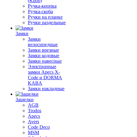
(Knob)
Ручка-кнопка
Ручка-скоба
Ручки на планке
Ручки раздельные
Замки
Замки
велосипедные
Замки врезные
Замки кодовые
Замки навесные
Электронные
замки Apecs X-
Code и DORMA
KABA
Замки накладные
Защелки
AGB
Trodos
Apecs
Avers
Code Deco
MSM