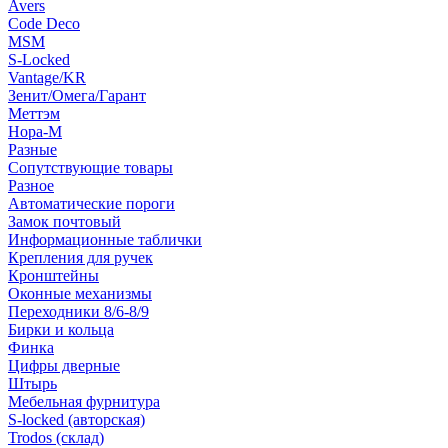
Avers
Code Deco
MSM
S-Locked
Vantage/KR
Зенит/Омега/Гарант
Меттэм
Нора-М
Разные
Сопутствующие товары
Разное
Автоматические пороги
Замок почтовый
Информационные таблички
Крепления для ручек
Кронштейны
Оконные механизмы
Переходники 8/6-8/9
Бирки и кольца
Финка
Цифры дверные
Штырь
Мебельная фурнитура
S-locked (авторская)
Trodos (склад)