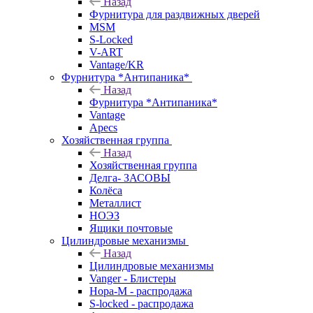
Назад
Фурнитура для раздвижных дверей
MSM
S-Locked
V-ART
Vantage/KR
Фурнитура *Антипаника*
Назад
Фурнитура *Антипаника*
Vantage
Apecs
Хозяйственная группа
Назад
Хозяйственная группа
Делга- ЗАСОВЫ
Колёса
Металлист
НОЭЗ
Ящики почтовые
Цилиндровые механизмы
Назад
Цилиндровые механизмы
Vanger - Блистеры
Нора-М - распродажа
S-locked - распродажа