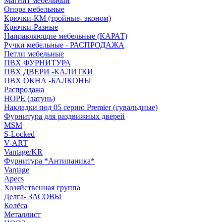
Магнит мебельный
Опора мебельные
Крючки-КМ (тройные- эконом)
Крючки-Разные
Направляющие мебельные (КАРАТ)
Ручки мебельные - РАСПРОДАЖА
Петли мебельные
ПВХ ФУРНИТУРА
ПВХ ДВЕРИ -КАЛИТКИ
ПВХ ОКНА -БАЛКОНЫ
Распродажа
HOPE (латунь)
Накладки под 05 серию Premier (сувальдные)
Фурнитура для раздвижных дверей
MSM
S-Locked
V-ART
Vantage/KR
Фурнитура *Антипаника*
Vantage
Apecs
Хозяйственная группа
Делга- ЗАСОВЫ
Колёса
Металлист