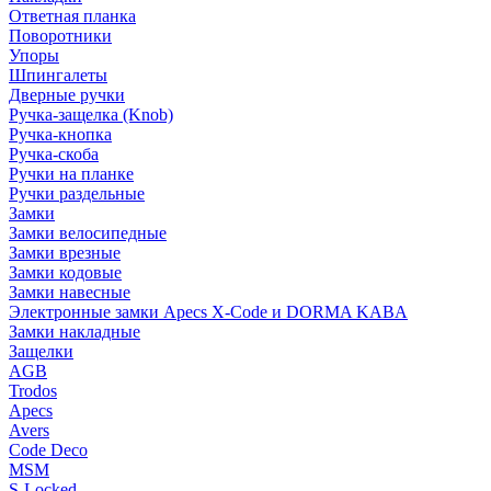
Ответная планка
Поворотники
Упоры
Шпингалеты
Дверные ручки
Ручка-защелка (Knob)
Ручка-кнопка
Ручка-скоба
Ручки на планке
Ручки раздельные
Замки
Замки велосипедные
Замки врезные
Замки кодовые
Замки навесные
Электронные замки Apecs X-Code и DORMA KABA
Замки накладные
Защелки
AGB
Trodos
Apecs
Avers
Code Deco
MSM
S-Locked