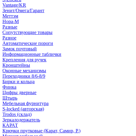
Vantage/KR
Зенит/Омега/Гарант
Меттэм
Нора-М
Разные
Сопутствующие товары
Разное
Автоматические пороги
Замок почтовый
Информационные таблички
Крепления для ручек
Кронштейны
Оконные механизмы
Переходники 8/6-8/9
Бирки и кольца
Финка
Цифры дверные
Штырь
Мебельная фурнитура
S-locked (авторская)
Trodos (склад)
Зеркалодержатель
КАРАТ
Крючки прутковые (Карат, Самир, Р.)