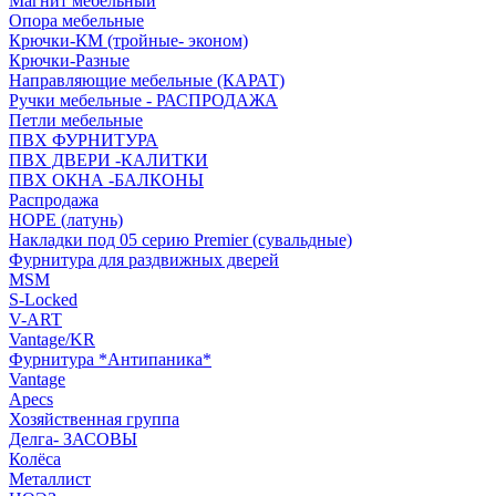
Магнит мебельный
Опора мебельные
Крючки-КМ (тройные- эконом)
Крючки-Разные
Направляющие мебельные (КАРАТ)
Ручки мебельные - РАСПРОДАЖА
Петли мебельные
ПВХ ФУРНИТУРА
ПВХ ДВЕРИ -КАЛИТКИ
ПВХ ОКНА -БАЛКОНЫ
Распродажа
HOPE (латунь)
Накладки под 05 серию Premier (сувальдные)
Фурнитура для раздвижных дверей
MSM
S-Locked
V-ART
Vantage/KR
Фурнитура *Антипаника*
Vantage
Apecs
Хозяйственная группа
Делга- ЗАСОВЫ
Колёса
Металлист