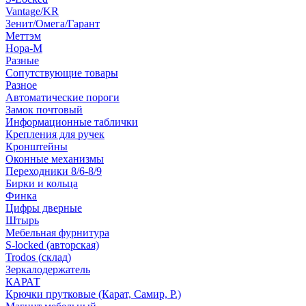
Vantage/KR
Зенит/Омега/Гарант
Меттэм
Нора-М
Разные
Сопутствующие товары
Разное
Автоматические пороги
Замок почтовый
Информационные таблички
Крепления для ручек
Кронштейны
Оконные механизмы
Переходники 8/6-8/9
Бирки и кольца
Финка
Цифры дверные
Штырь
Мебельная фурнитура
S-locked (авторская)
Trodos (склад)
Зеркалодержатель
КАРАТ
Крючки прутковые (Карат, Самир, Р.)