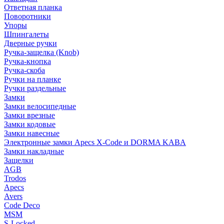
Ответная планка
Поворотники
Упоры
Шпингалеты
Дверные ручки
Ручка-защелка (Knob)
Ручка-кнопка
Ручка-скоба
Ручки на планке
Ручки раздельные
Замки
Замки велосипедные
Замки врезные
Замки кодовые
Замки навесные
Электронные замки Apecs X-Code и DORMA KABA
Замки накладные
Защелки
AGB
Trodos
Apecs
Avers
Code Deco
MSM
S-Locked