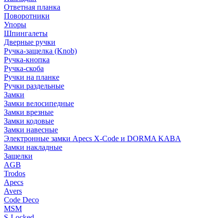
Ответная планка
Поворотники
Упоры
Шпингалеты
Дверные ручки
Ручка-защелка (Knob)
Ручка-кнопка
Ручка-скоба
Ручки на планке
Ручки раздельные
Замки
Замки велосипедные
Замки врезные
Замки кодовые
Замки навесные
Электронные замки Apecs X-Code и DORMA KABA
Замки накладные
Защелки
AGB
Trodos
Apecs
Avers
Code Deco
MSM
S-Locked