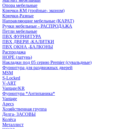
Магнит мебельный
Опора мебельные
Крючки-КМ (тройные- эконом)
Крючки-Разные
Направляющие мебельные (КАРАТ)
Ручки мебельные - РАСПРОДАЖА
Петли мебельные
ПВХ ФУРНИТУРА
ПВХ ДВЕРИ -КАЛИТКИ
ПВХ ОКНА -БАЛКОНЫ
Распродажа
HOPE (латунь)
Накладки под 05 серию Premier (сувальдные)
Фурнитура для раздвижных дверей
MSM
S-Locked
V-ART
Vantage/KR
Фурнитура *Антипаника*
Vantage
Apecs
Хозяйственная группа
Делга- ЗАСОВЫ
Колёса
Металлист