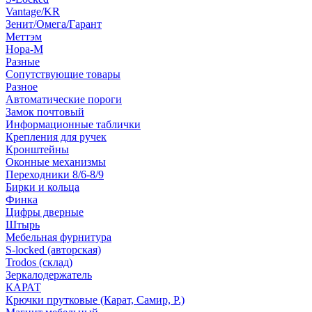
Vantage/KR
Зенит/Омега/Гарант
Меттэм
Нора-М
Разные
Сопутствующие товары
Разное
Автоматические пороги
Замок почтовый
Информационные таблички
Крепления для ручек
Кронштейны
Оконные механизмы
Переходники 8/6-8/9
Бирки и кольца
Финка
Цифры дверные
Штырь
Мебельная фурнитура
S-locked (авторская)
Trodos (склад)
Зеркалодержатель
КАРАТ
Крючки прутковые (Карат, Самир, Р.)