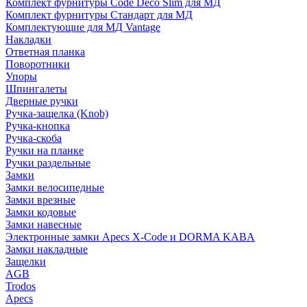
Комплект фурнитуры Code Deco Slim для МД
Комплект фурнитуры Стандарт для МД
Комплектующие для МД Vantage
Накладки
Ответная планка
Поворотники
Упоры
Шпингалеты
Дверные ручки
Ручка-защелка (Knob)
Ручка-кнопка
Ручка-скоба
Ручки на планке
Ручки раздельные
Замки
Замки велосипедные
Замки врезные
Замки кодовые
Замки навесные
Электронные замки Apecs X-Code и DORMA KABA
Замки накладные
Защелки
AGB
Trodos
Apecs