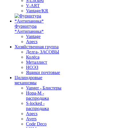
S-Locked
V-ART
Vantage/KR
Фурнитура
*Антипаника*
Vantage
Apecs
Хозяйственная группа
Делга- ЗАСОВЫ
Колёса
Металлист
НОЭЗ
Ящики почтовые
Цилиндровые
механизмы
Vanger - Блистеры
Нора-М -
распродажа
S-locked -
распродажа
Apecs
Avers
Code Deco