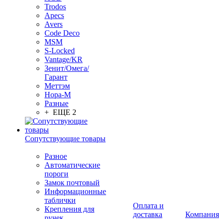
Trodos
Apecs
Avers
Code Deco
MSM
S-Locked
Vantage/KR
Зенит/Омега/
Гарант
Меттэм
Нора-М
Разные
+ ЕЩЕ 2
Сопутствующие товары
Разное
Автоматические
пороги
Замок почтовый
Информационные
таблички
Оплата и
Крепления для
доставка
Компания
ручек