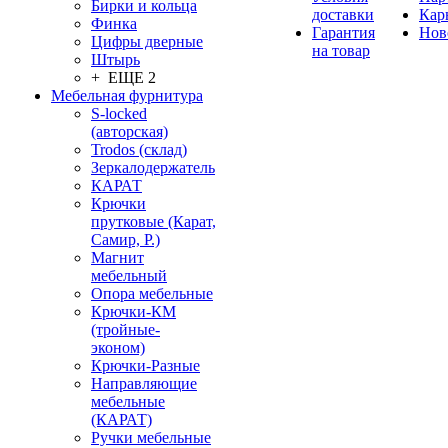
Бирки и кольца
доставки
Кар
Финка
Гарантия
Нов
Цифры дверные
на товар
Штырь
+ ЕЩЕ 2
Мебельная фурнитура
S-locked
(авторская)
Trodos (склад)
Зеркалодержатель
КАРАТ
Крючки
прутковые (Карат,
Самир, Р.)
Магнит
мебельный
Опора мебельные
Крючки-КМ
(тройные-
эконом)
Крючки-Разные
Направляющие
мебельные
(КАРАТ)
Ручки мебельные