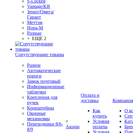
S-Locked
Vantage/KR
Зенит/Омега/
Гарант
Меттэм
Нора-М
Разные
+ ЕЩЕ 2
Сопутствующие товары
Разное
Автоматические
пороги
Замок почтовый
Информационные
таблички
Оплата и
Крепления для
доставка
Компания
ручек
Кронштейны
Как
О к
Оконные
купить
Сер
механизмы
Условия
Кат
Переходники 8/6-
Акции
оплаты
Бре
8/9
Условия
Пар