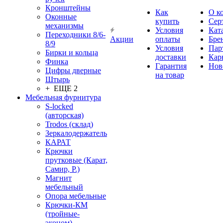
Кронштейны
Как
О к
Оконные
купить
Сер
механизмы
Условия
Кат
Переходники 8/6-
Акции
оплаты
Бре
8/9
Условия
Пар
Бирки и кольца
доставки
Кар
Финка
Гарантия
Нов
Цифры дверные
на товар
Штырь
+ ЕЩЕ 2
Мебельная фурнитура
S-locked
(авторская)
Trodos (склад)
Зеркалодержатель
КАРАТ
Крючки
прутковые (Карат,
Самир, Р.)
Магнит
мебельный
Опора мебельные
Крючки-КМ
(тройные-
эконом)