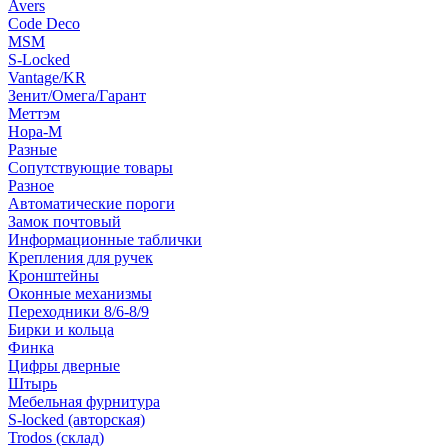
Avers
Code Deco
MSM
S-Locked
Vantage/KR
Зенит/Омега/Гарант
Меттэм
Нора-М
Разные
Сопутствующие товары
Разное
Автоматические пороги
Замок почтовый
Информационные таблички
Крепления для ручек
Кронштейны
Оконные механизмы
Переходники 8/6-8/9
Бирки и кольца
Финка
Цифры дверные
Штырь
Мебельная фурнитура
S-locked (авторская)
Trodos (склад)