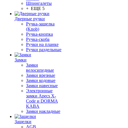
Шпингалеты
+ ЕЩЕ 5
Дверные ручки
Ручка-защелка
(Knob)
Ручка-кнопка
Ручка-скоба
Ручки на планке
Ручки раздельные
Замки
Замки
велосипедные
Замки врезные
Замки кодовые
Замки навесные
Электронные
замки Apecs X-
Code и DORMA
KABA
Замки накладные
Защелки
AGB