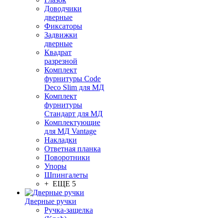
Доводчики
дверные
Фиксаторы
Задвижки
дверные
Квадрат
разрезной
Комплект
фурнитуры Code
Deco Slim для МД
Комплект
фурнитуры
Стандарт для МД
Комплектующие
для МД Vantage
Накладки
Ответная планка
Поворотники
Упоры
Шпингалеты
+ ЕЩЕ 5
Дверные ручки
Ручка-защелка