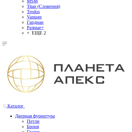
MSM
Titan (Словения)
Trodos
Vantage
Гардиан
Разные+
+ ЕЩЕ 2
Каталог
Дверная фурнитура
Петли
Броня
Глазок