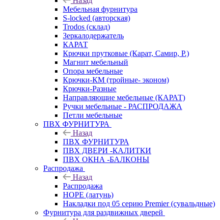
Назад
Мебельная фурнитура
S-locked (авторская)
Trodos (склад)
Зеркалодержатель
КАРАТ
Крючки прутковые (Карат, Самир, Р.)
Магнит мебельный
Опора мебельные
Крючки-КМ (тройные- эконом)
Крючки-Разные
Направляющие мебельные (КАРАТ)
Ручки мебельные - РАСПРОДАЖА
Петли мебельные
ПВХ ФУРНИТУРА
Назад
ПВХ ФУРНИТУРА
ПВХ ДВЕРИ -КАЛИТКИ
ПВХ ОКНА -БАЛКОНЫ
Распродажа
Назад
Распродажа
HOPE (латунь)
Накладки под 05 серию Premier (сувальдные)
Фурнитура для раздвижных дверей