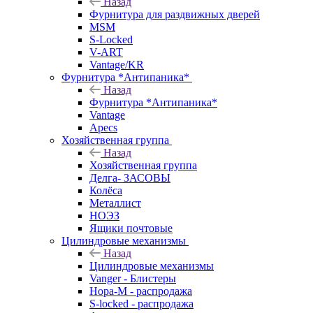
Назад
Фурнитура для раздвижных дверей
MSM
S-Locked
V-ART
Vantage/KR
Фурнитура *Антипаника*
Назад
Фурнитура *Антипаника*
Vantage
Apecs
Хозяйственная группа
Назад
Хозяйственная группа
Делга- ЗАСОВЫ
Колёса
Металлист
НОЭЗ
Ящики почтовые
Цилиндровые механизмы
Назад
Цилиндровые механизмы
Vanger - Блистеры
Нора-М - распродажа
S-locked - распродажа