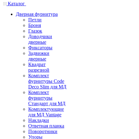
Каталог
Дверная фурнитура
Петли
Броня
Глазок
Доводчики
дверные
Фиксаторы
Задвижки
дверные
Квадрат
разрезной
Комплект
фурнитуры Code
Deco Slim для МД
Комплект
фурнитуры
Стандарт для МД
Комплектующие
для МД Vantage
Накладки
Ответная планка
Поворотники
Упоры