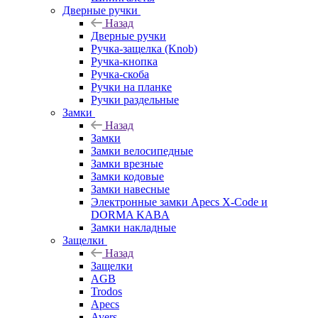
Дверные ручки
Назад
Дверные ручки
Ручка-защелка (Knob)
Ручка-кнопка
Ручка-скоба
Ручки на планке
Ручки раздельные
Замки
Назад
Замки
Замки велосипедные
Замки врезные
Замки кодовые
Замки навесные
Электронные замки Apecs X-Code и
DORMA KABA
Замки накладные
Защелки
Назад
Защелки
AGB
Trodos
Apecs
Avers