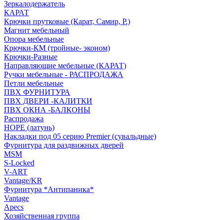
Зеркалодержатель
КАРАТ
Крючки прутковые (Карат, Самир, Р.)
Магнит мебельный
Опора мебельные
Крючки-КМ (тройные- эконом)
Крючки-Разные
Направляющие мебельные (КАРАТ)
Ручки мебельные - РАСПРОДАЖА
Петли мебельные
ПВХ ФУРНИТУРА
ПВХ ДВЕРИ -КАЛИТКИ
ПВХ ОКНА -БАЛКОНЫ
Распродажа
HOPE (латунь)
Накладки под 05 серию Premier (сувальдные)
Фурнитура для раздвижных дверей
MSM
S-Locked
V-ART
Vantage/KR
Фурнитура *Антипаника*
Vantage
Apecs
Хозяйственная группа