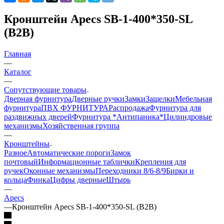
Кронштейн Apecs SB-1-400*350-SL
(B2B)
Главная
—
Каталог
—
Сопутствующие товары
Дверная фурнитура
Дверные ручки
Замки
Защелки
Мебельная
фурнитура
ПВХ ФУРНИТУРА
Распродажа
Фурнитура для
раздвижных дверей
Фурнитура *Антипаника*
Цилиндровые
механизмы
Хозяйственная группа
—
Кронштейны
Разное
Автоматические пороги
Замок
почтовый
Информационные таблички
Крепления для
ручек
Оконные механизмы
Переходники 8/6-8/9
Бирки и
кольца
Финка
Цифры дверные
Штырь
—
Apecs
—
Кронштейн Apecs SB-1-400*350-SL (B2B)