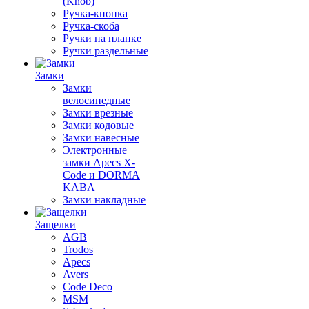
(Knob)
Ручка-кнопка
Ручка-скоба
Ручки на планке
Ручки раздельные
Замки
Замки
велосипедные
Замки врезные
Замки кодовые
Замки навесные
Электронные
замки Apecs X-
Code и DORMA
KABA
Замки накладные
Защелки
AGB
Trodos
Apecs
Avers
Code Deco
MSM