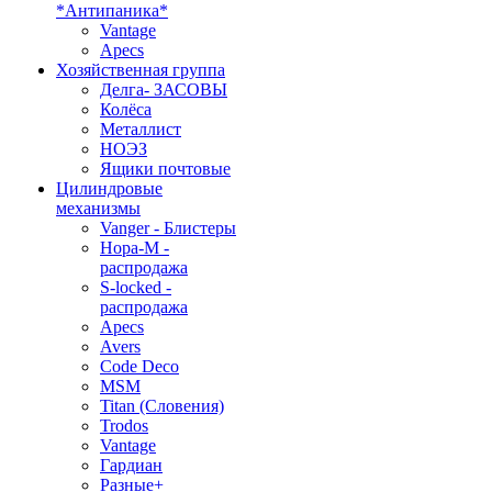
*Антипаника*
Vantage
Apecs
Хозяйственная группа
Делга- ЗАСОВЫ
Колёса
Металлист
НОЭЗ
Ящики почтовые
Цилиндровые
механизмы
Vanger - Блистеры
Нора-М -
распродажа
S-locked -
распродажа
Apecs
Avers
Code Deco
MSM
Titan (Словения)
Trodos
Vantage
Гардиан
Разные+