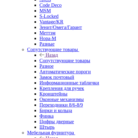
Code Deco
MSM
S-Locked
Vantage/KR
Зенит/Омега/Гарант
Меттэм
Нора-М
Разные
Сопутствующие товары
Назад
Сопутствующие товары
Разное
Автоматические пороги
Замок почтовый
Информационные таблички
Крепления для ручек
Кронштейны
Оконные механизмы
Переходники 8/6-8/9
Бирки и кольца
Финка
Цифры дверные
Штырь
Мебельная фурнитура