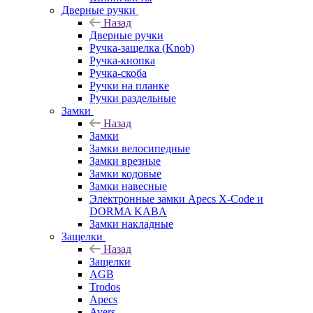
Дверные ручки
Назад
Дверные ручки
Ручка-защелка (Knob)
Ручка-кнопка
Ручка-скоба
Ручки на планке
Ручки раздельные
Замки
Назад
Замки
Замки велосипедные
Замки врезные
Замки кодовые
Замки навесные
Электронные замки Apecs X-Code и
DORMA KABA
Замки накладные
Защелки
Назад
Защелки
AGB
Trodos
Apecs
Avers