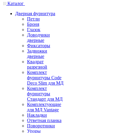
Каталог
Дверная фурнитура
Петли
Броня
Глазок
Доводчики
дверные
Фиксаторы
Задвижки
дверные
Квадрат
разрезной
Комплект
фурнитуры Code
Deco Slim для МД
Комплект
фурнитуры
Стандарт для МД
Комплектующие
для МД Vantage
Накладки
Ответная планка
Поворотники
Упоры