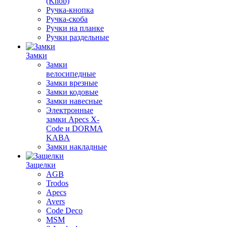
(Knob)
Ручка-кнопка
Ручка-скоба
Ручки на планке
Ручки раздельные
Замки
Замки
велосипедные
Замки врезные
Замки кодовые
Замки навесные
Электронные
замки Apecs X-
Code и DORMA
KABA
Замки накладные
Защелки
AGB
Trodos
Apecs
Avers
Code Deco
MSM