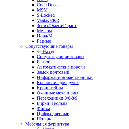
Code Deco
MSM
S-Locked
Vantage/KR
Зенит/Омега/Гарант
Меттэм
Нора-М
Разные
Сопутствующие товары
Назад
Сопутствующие товары
Разное
Автоматические пороги
Замок почтовый
Информационные таблички
Крепления для ручек
Кронштейны
Оконные механизмы
Переходники 8/6-8/9
Бирки и кольца
Финка
Цифры дверные
Штырь
Мебельная фурнитура