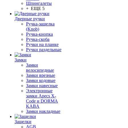
Шпингалеты
+ ЕЩЕ 5
Дверные ручки
Ручка-защелка
(Knob)
Ручка-кнопка
Ручка-скоба
Ручки на планке
Ручки раздельные
Замки
Замки
велосипедные
Замки врезные
Замки кодовые
Замки навесные
Электронные
замки Apecs X-
Code и DORMA
KABA
Замки накладные
Защелки
AGB