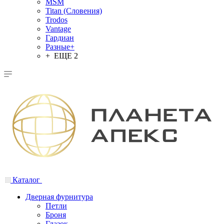
MSM
Titan (Словения)
Trodos
Vantage
Гардиан
Разные+
+ ЕЩЕ 2
Каталог
Дверная фурнитура
Петли
Броня
Глазок