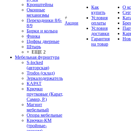
Кронштейны
Как
О к
Оконные
купить
Сер
механизмы
Условия
Кат
Переходники 8/6-
Акции
оплаты
Бре
8/9
Условия
Пар
Бирки и кольца
доставки
Кар
Финка
Гарантия
Нов
Цифры дверные
на товар
Штырь
+ ЕЩЕ 2
Мебельная фурнитура
S-locked
(авторская)
Trodos (склад)
Зеркалодержатель
КАРАТ
Крючки
прутковые (Карат,
Самир, Р.)
Магнит
мебельный
Опора мебельные
Крючки-КМ
(тройные-
эконом)