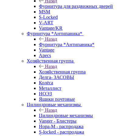
Назад
Фурнитура для раздвижных дверей
MSM
S-Locked
V-ART
Vantage/KR
Фурнитура *Антипаника*
Назад
Фурнитура *Антипаника*
Vantage
Apecs
Хозяйственная группа
Назад
Хозяйственная группа
Делга- ЗАСОВЫ
Колёса
Металлист
НОЭЗ
Ящики почтовые
Цилиндровые механизмы
Назад
Цилиндровые механизмы
Vanger - Блистеры
Нора-М - распродажа
S-locked - распродажа