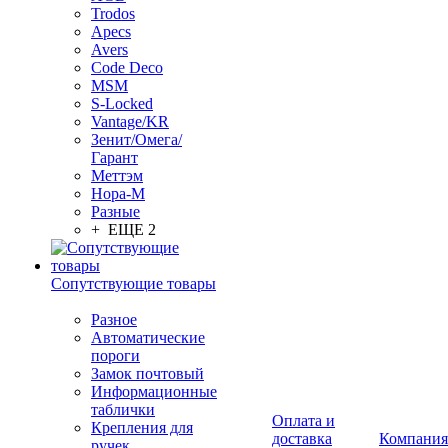
Trodos
Apecs
Avers
Code Deco
MSM
S-Locked
Vantage/KR
Зенит/Омега/
Гарант
Меттэм
Нора-М
Разные
+ ЕЩЕ 2
Сопутствующие товары
Разное
Автоматические
пороги
Замок почтовый
Информационные
таблички
Оплата и
Крепления для
доставка
Компания
ручек