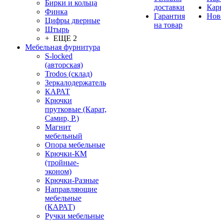
Бирки и кольца
доставки
Кар
Финка
Гарантия
Нов
Цифры дверные
на товар
Штырь
+ ЕЩЕ 2
Мебельная фурнитура
S-locked
(авторская)
Trodos (склад)
Зеркалодержатель
КАРАТ
Крючки
прутковые (Карат,
Самир, Р.)
Магнит
мебельный
Опора мебельные
Крючки-КМ
(тройные-
эконом)
Крючки-Разные
Направляющие
мебельные
(КАРАТ)
Ручки мебельные