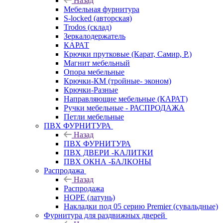
Назад
Мебельная фурнитура
S-locked (авторская)
Trodos (склад)
Зеркалодержатель
КАРАТ
Крючки прутковые (Карат, Самир, Р.)
Магнит мебельный
Опора мебельные
Крючки-КМ (тройные- эконом)
Крючки-Разные
Направляющие мебельные (КАРАТ)
Ручки мебельные - РАСПРОДАЖА
Петли мебельные
ПВХ ФУРНИТУРА
Назад
ПВХ ФУРНИТУРА
ПВХ ДВЕРИ -КАЛИТКИ
ПВХ ОКНА -БАЛКОНЫ
Распродажа
Назад
Распродажа
HOPE (латунь)
Накладки под 05 серию Premier (сувальдные)
Фурнитура для раздвижных дверей