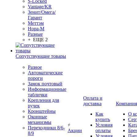
S-Locked
Vantage/KR
Зенит/Омега/
Гарант
Меттэм
Нора-М
Разные
+ ЕЩЕ 2
Сопутствующие товары
Разное
Автоматические
пороги
Замок почтовый
Информационные
таблички
Оплата и
Крепления для
доставка
Компания
ручек
Кронштейны
Как
О к
Оконные
купить
Сер
механизмы
Условия
Кат
Переходники 8/6-
Акции
оплаты
Бре
8/9
Условия
Пар