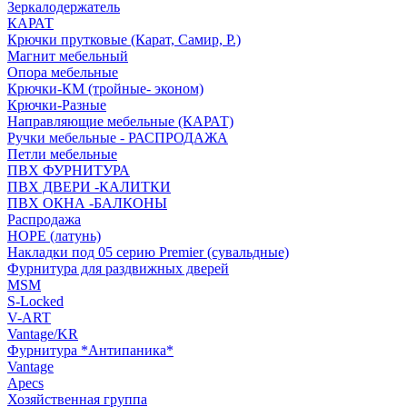
Зеркалодержатель
КАРАТ
Крючки прутковые (Карат, Самир, Р.)
Магнит мебельный
Опора мебельные
Крючки-КМ (тройные- эконом)
Крючки-Разные
Направляющие мебельные (КАРАТ)
Ручки мебельные - РАСПРОДАЖА
Петли мебельные
ПВХ ФУРНИТУРА
ПВХ ДВЕРИ -КАЛИТКИ
ПВХ ОКНА -БАЛКОНЫ
Распродажа
HOPE (латунь)
Накладки под 05 серию Premier (сувальдные)
Фурнитура для раздвижных дверей
MSM
S-Locked
V-ART
Vantage/KR
Фурнитура *Антипаника*
Vantage
Apecs
Хозяйственная группа