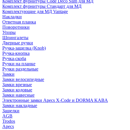
Комплект фурнитуры Code Deco Slim для МД
Комплект фурнитуры Стандарт для МД
Комплектующие для МД Vantage
Накладки
Ответная планка
Поворотники
Упоры
Шпингалеты
Дверные ручки
Ручка-защелка (Knob)
Ручка-кнопка
Ручка-скоба
Ручки на планке
Ручки раздельные
Замки
Замки велосипедные
Замки врезные
Замки кодовые
Замки навесные
Электронные замки Apecs X-Code и DORMA KABA
Замки накладные
Защелки
AGB
Trodos
Apecs