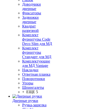
Доводчики
дверные
Фиксаторы
Задвижки
дверные
Квадрат
разрезной
Комплект
фурнитуры Code
Deco Slim для МД
Комплект
фурнитуры
Стандарт для МД
Комплектующие
для МД Vantage
Накладки
Ответная планка
Поворотники
Упоры
Шпингалеты
+ ЕЩЕ 5
Дверные ручки
Ручка-защелка