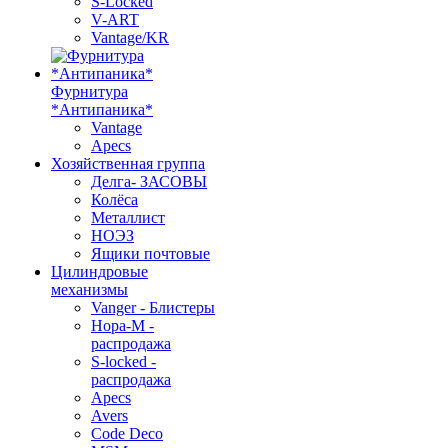
S-Locked
V-ART
Vantage/KR
Фурнитура
*Антипаника*
Vantage
Apecs
Хозяйственная группа
Делга- ЗАСОВЫ
Колёса
Металлист
НОЭЗ
Ящики почтовые
Цилиндровые
механизмы
Vanger - Блистеры
Нора-М -
распродажа
S-locked -
распродажа
Apecs
Avers
Code Deco