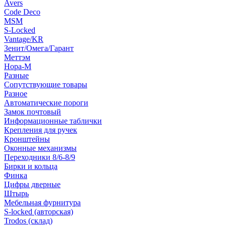
Avers
Code Deco
MSM
S-Locked
Vantage/KR
Зенит/Омега/Гарант
Меттэм
Нора-М
Разные
Сопутствующие товары
Разное
Автоматические пороги
Замок почтовый
Информационные таблички
Крепления для ручек
Кронштейны
Оконные механизмы
Переходники 8/6-8/9
Бирки и кольца
Финка
Цифры дверные
Штырь
Мебельная фурнитура
S-locked (авторская)
Trodos (склад)