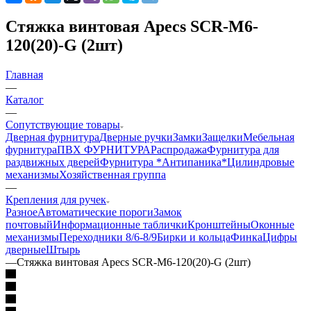
Стяжка винтовая Apecs SCR-M6-
120(20)-G (2шт)
Главная
—
Каталог
—
Сопутствующие товары
Дверная фурнитура
Дверные ручки
Замки
Защелки
Мебельная
фурнитура
ПВХ ФУРНИТУРА
Распродажа
Фурнитура для
раздвижных дверей
Фурнитура *Антипаника*
Цилиндровые
механизмы
Хозяйственная группа
—
Крепления для ручек
Разное
Автоматические пороги
Замок
почтовый
Информационные таблички
Кронштейны
Оконные
механизмы
Переходники 8/6-8/9
Бирки и кольца
Финка
Цифры
дверные
Штырь
—
Стяжка винтовая Apecs SCR-M6-120(20)-G (2шт)