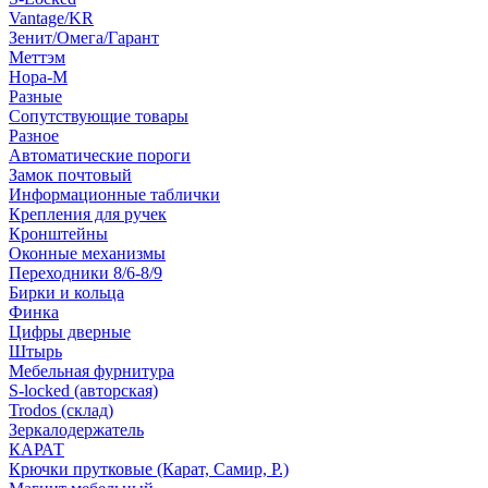
Vantage/KR
Зенит/Омега/Гарант
Меттэм
Нора-М
Разные
Сопутствующие товары
Разное
Автоматические пороги
Замок почтовый
Информационные таблички
Крепления для ручек
Кронштейны
Оконные механизмы
Переходники 8/6-8/9
Бирки и кольца
Финка
Цифры дверные
Штырь
Мебельная фурнитура
S-locked (авторская)
Trodos (склад)
Зеркалодержатель
КАРАТ
Крючки прутковые (Карат, Самир, Р.)