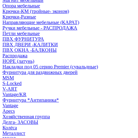
Магнит мебельный
Опора мебельные
Крючки-КМ (тройные- эконом)
Крючки-Разные
Направляющие мебельные (КАРАТ)
Ручки мебельные - РАСПРОДАЖА
Петли мебельные
ПВХ ФУРНИТУРА
ПВХ ДВЕРИ -КАЛИТКИ
ПВХ ОКНА -БАЛКОНЫ
Распродажа
HOPE (латунь)
Накладки под 05 серию Premier (сувальдные)
Фурнитура для раздвижных дверей
MSM
S-Locked
V-ART
Vantage/KR
Фурнитура *Антипаника*
Vantage
Apecs
Хозяйственная группа
Делга- ЗАСОВЫ
Колёса
Металлист