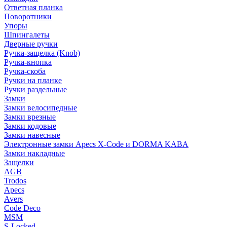
Ответная планка
Поворотники
Упоры
Шпингалеты
Дверные ручки
Ручка-защелка (Knob)
Ручка-кнопка
Ручка-скоба
Ручки на планке
Ручки раздельные
Замки
Замки велосипедные
Замки врезные
Замки кодовые
Замки навесные
Электронные замки Apecs X-Code и DORMA KABA
Замки накладные
Защелки
AGB
Trodos
Apecs
Avers
Code Deco
MSM
S-Locked