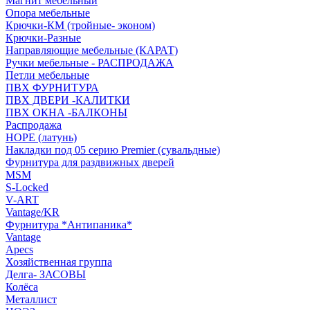
Магнит мебельный
Опора мебельные
Крючки-КМ (тройные- эконом)
Крючки-Разные
Направляющие мебельные (КАРАТ)
Ручки мебельные - РАСПРОДАЖА
Петли мебельные
ПВХ ФУРНИТУРА
ПВХ ДВЕРИ -КАЛИТКИ
ПВХ ОКНА -БАЛКОНЫ
Распродажа
HOPE (латунь)
Накладки под 05 серию Premier (сувальдные)
Фурнитура для раздвижных дверей
MSM
S-Locked
V-ART
Vantage/KR
Фурнитура *Антипаника*
Vantage
Apecs
Хозяйственная группа
Делга- ЗАСОВЫ
Колёса
Металлист