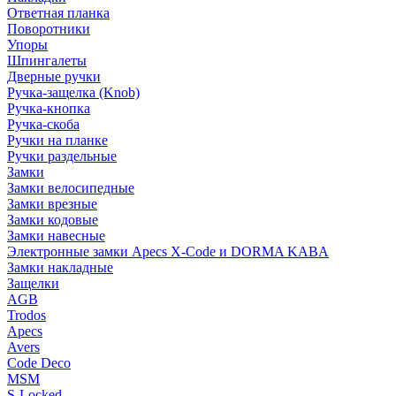
Ответная планка
Поворотники
Упоры
Шпингалеты
Дверные ручки
Ручка-защелка (Knob)
Ручка-кнопка
Ручка-скоба
Ручки на планке
Ручки раздельные
Замки
Замки велосипедные
Замки врезные
Замки кодовые
Замки навесные
Электронные замки Apecs X-Code и DORMA KABA
Замки накладные
Защелки
AGB
Trodos
Apecs
Avers
Code Deco
MSM
S-Locked