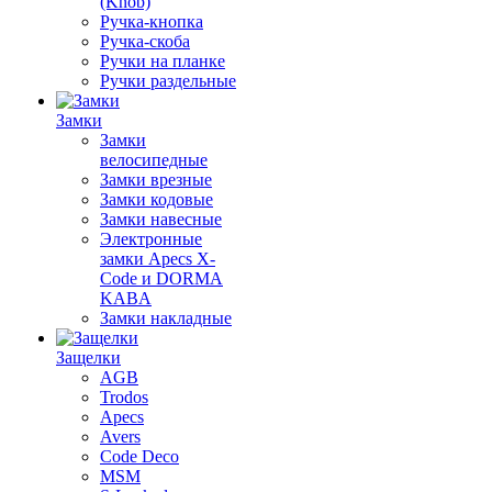
(Knob)
Ручка-кнопка
Ручка-скоба
Ручки на планке
Ручки раздельные
Замки
Замки
велосипедные
Замки врезные
Замки кодовые
Замки навесные
Электронные
замки Apecs X-
Code и DORMA
KABA
Замки накладные
Защелки
AGB
Trodos
Apecs
Avers
Code Deco
MSM