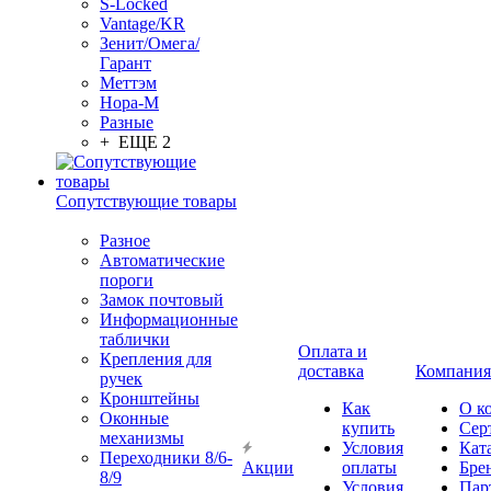
S-Locked
Vantage/KR
Зенит/Омега/
Гарант
Меттэм
Нора-М
Разные
+ ЕЩЕ 2
Сопутствующие товары
Разное
Автоматические
пороги
Замок почтовый
Информационные
таблички
Оплата и
Крепления для
доставка
Компания
ручек
Кронштейны
Как
О к
Оконные
купить
Сер
механизмы
Условия
Кат
Переходники 8/6-
Акции
оплаты
Бре
8/9
Условия
Пар