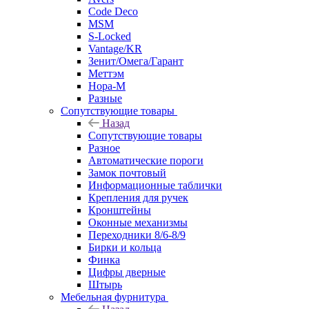
Code Deco
MSM
S-Locked
Vantage/KR
Зенит/Омега/Гарант
Меттэм
Нора-М
Разные
Сопутствующие товары
Назад
Сопутствующие товары
Разное
Автоматические пороги
Замок почтовый
Информационные таблички
Крепления для ручек
Кронштейны
Оконные механизмы
Переходники 8/6-8/9
Бирки и кольца
Финка
Цифры дверные
Штырь
Мебельная фурнитура