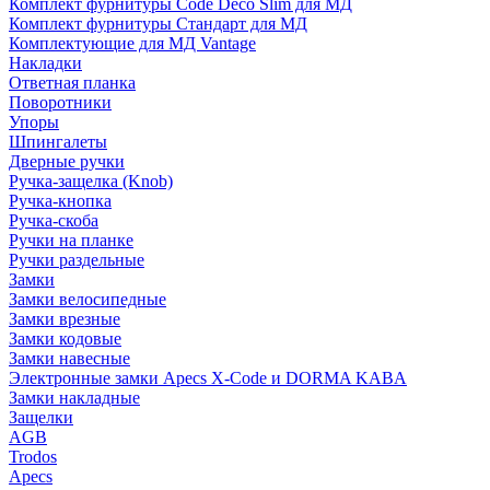
Комплект фурнитуры Code Deco Slim для МД
Комплект фурнитуры Стандарт для МД
Комплектующие для МД Vantage
Накладки
Ответная планка
Поворотники
Упоры
Шпингалеты
Дверные ручки
Ручка-защелка (Knob)
Ручка-кнопка
Ручка-скоба
Ручки на планке
Ручки раздельные
Замки
Замки велосипедные
Замки врезные
Замки кодовые
Замки навесные
Электронные замки Apecs X-Code и DORMA KABA
Замки накладные
Защелки
AGB
Trodos
Apecs