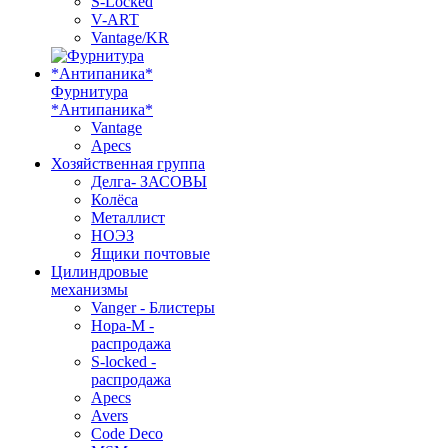
S-Locked
V-ART
Vantage/KR
Фурнитура
*Антипаника*
Vantage
Apecs
Хозяйственная группа
Делга- ЗАСОВЫ
Колёса
Металлист
НОЭЗ
Ящики почтовые
Цилиндровые
механизмы
Vanger - Блистеры
Нора-М -
распродажа
S-locked -
распродажа
Apecs
Avers
Code Deco