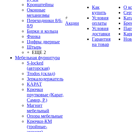
Кронштейны
Как
О к
Оконные
купить
Сер
механизмы
Условия
Кат
Переходники 8/6-
Акции
оплаты
Бре
8/9
Условия
Пар
Бирки и кольца
доставки
Кар
Финка
Гарантия
Нов
Цифры дверные
на товар
Штырь
+ ЕЩЕ 2
Мебельная фурнитура
S-locked
(авторская)
Trodos (склад)
Зеркалодержатель
КАРАТ
Крючки
прутковые (Карат,
Самир, Р.)
Магнит
мебельный
Опора мебельные
Крючки-КМ
(тройные-
эконом)