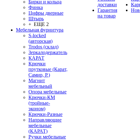
Бирки и кольца
доставки
Кар
Финка
Гарантия
Нов
Цифры дверные
на товар
Штырь
+ ЕЩЕ 2
Мебельная фурнитура
S-locked
(авторская)
Trodos (склад)
Зеркалодержатель
КАРАТ
Крючки
прутковые (Карат,
Самир, Р.)
Магнит
мебельный
Опора мебельные
Крючки-КМ
(тройные-
эконом)
Крючки-Разные
Направляющие
мебельные
(КАРАТ)
Ручки мебельные