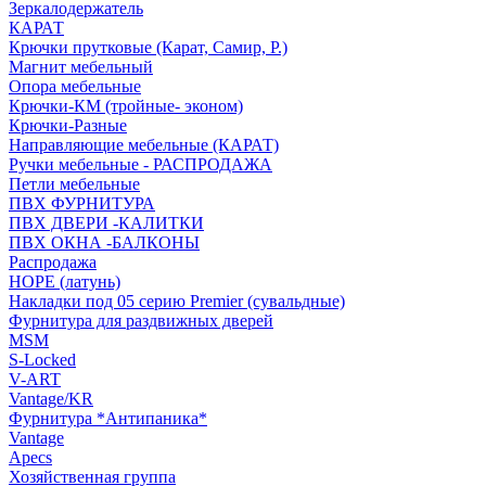
Зеркалодержатель
КАРАТ
Крючки прутковые (Карат, Самир, Р.)
Магнит мебельный
Опора мебельные
Крючки-КМ (тройные- эконом)
Крючки-Разные
Направляющие мебельные (КАРАТ)
Ручки мебельные - РАСПРОДАЖА
Петли мебельные
ПВХ ФУРНИТУРА
ПВХ ДВЕРИ -КАЛИТКИ
ПВХ ОКНА -БАЛКОНЫ
Распродажа
HOPE (латунь)
Накладки под 05 серию Premier (сувальдные)
Фурнитура для раздвижных дверей
MSM
S-Locked
V-ART
Vantage/KR
Фурнитура *Антипаника*
Vantage
Apecs
Хозяйственная группа