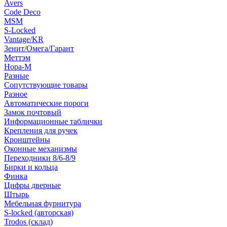
Avers
Code Deco
MSM
S-Locked
Vantage/KR
Зенит/Омега/Гарант
Меттэм
Нора-М
Разные
Сопутствующие товары
Разное
Автоматические пороги
Замок почтовый
Информационные таблички
Крепления для ручек
Кронштейны
Оконные механизмы
Переходники 8/6-8/9
Бирки и кольца
Финка
Цифры дверные
Штырь
Мебельная фурнитура
S-locked (авторская)
Trodos (склад)