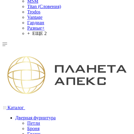
MSM
Titan (Словения)
Trodos
Vantage
Гардиан
Разные+
+ ЕЩЕ 2
Каталог
Дверная фурнитура
Петли
Броня
Глазок