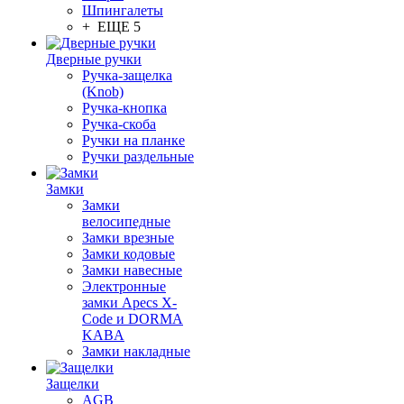
Шпингалеты
+ ЕЩЕ 5
Дверные ручки
Ручка-защелка
(Knob)
Ручка-кнопка
Ручка-скоба
Ручки на планке
Ручки раздельные
Замки
Замки
велосипедные
Замки врезные
Замки кодовые
Замки навесные
Электронные
замки Apecs X-
Code и DORMA
KABA
Замки накладные
Защелки
AGB