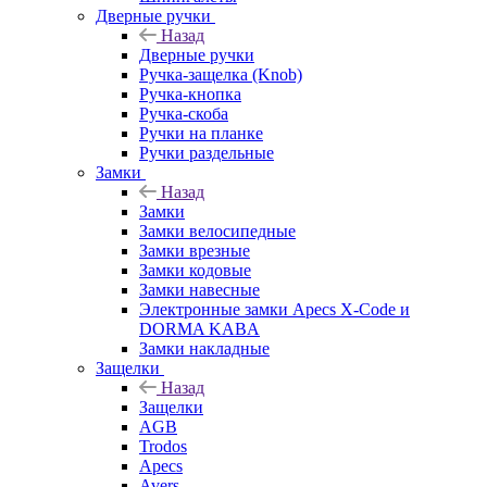
Дверные ручки
Назад
Дверные ручки
Ручка-защелка (Knob)
Ручка-кнопка
Ручка-скоба
Ручки на планке
Ручки раздельные
Замки
Назад
Замки
Замки велосипедные
Замки врезные
Замки кодовые
Замки навесные
Электронные замки Apecs X-Code и
DORMA KABA
Замки накладные
Защелки
Назад
Защелки
AGB
Trodos
Apecs
Avers