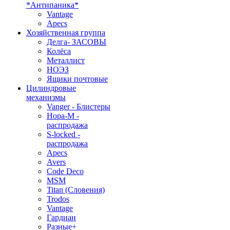
*Антипаника*
Vantage
Apecs
Хозяйственная группа
Делга- ЗАСОВЫ
Колёса
Металлист
НОЭЗ
Ящики почтовые
Цилиндровые
механизмы
Vanger - Блистеры
Нора-М -
распродажа
S-locked -
распродажа
Apecs
Avers
Code Deco
MSM
Titan (Словения)
Trodos
Vantage
Гардиан
Разные+