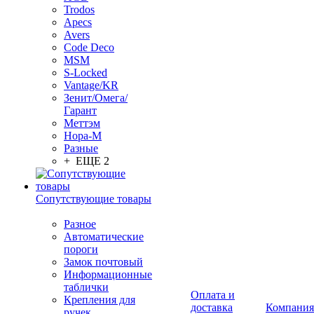
Trodos
Apecs
Avers
Code Deco
MSM
S-Locked
Vantage/KR
Зенит/Омега/
Гарант
Меттэм
Нора-М
Разные
+ ЕЩЕ 2
Сопутствующие товары
Разное
Автоматические
пороги
Замок почтовый
Информационные
таблички
Оплата и
Крепления для
доставка
Компания
ручек