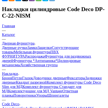
Накладки цилиндровые Code Deco DP-
C-22-NISM
Главная
—
Каталог
—
Дверная фурнитура
Дверные ручки
Замки
Защелки
Сопутствующие
товары
Мебельная фурнитура
ПВХ
ФУРНИТУРА
Распродажа
Фурнитура для раздвижных
дверей
Фурнитура *Антипаника*
Цилиндровые
механизмы
Хозяйственная группа
—
Накладки
Броня
Петли
Глазок
Доводчики дверные
Фиксаторы
Задвижки
дверные
Квадрат разрезной
Комплект фурнитуры Code Deco
Slim для МД
Комплект фурнитуры Стандарт для
МД
Комплектующие для МД Vantage
Ответная
планка
Поворотники
Упоры
Шпингалеты
—
Code Deco