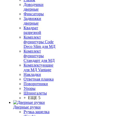
Доводчики
дверные
Фиксаторы
Задвижки
дверные
Квадрат
разрезной
Комплект
фурнитуры Code
Deco Slim для МД
Комплект
фурнитуры
Стандарт для МД
Комплектующие
для МД Vantage
Накладки
Ответная планка
Поворотники
Упоры
Шпингалеты
+ ЕЩЕ 5
Дверные ручки
Ручка-защелка