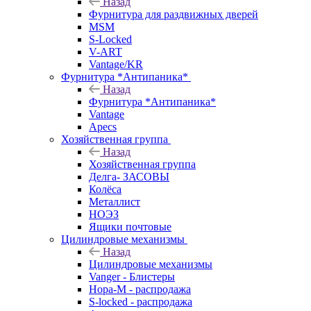
Назад
Фурнитура для раздвижных дверей
MSM
S-Locked
V-ART
Vantage/KR
Фурнитура *Антипаника*
Назад
Фурнитура *Антипаника*
Vantage
Apecs
Хозяйственная группа
Назад
Хозяйственная группа
Делга- ЗАСОВЫ
Колёса
Металлист
НОЭЗ
Ящики почтовые
Цилиндровые механизмы
Назад
Цилиндровые механизмы
Vanger - Блистеры
Нора-М - распродажа
S-locked - распродажа