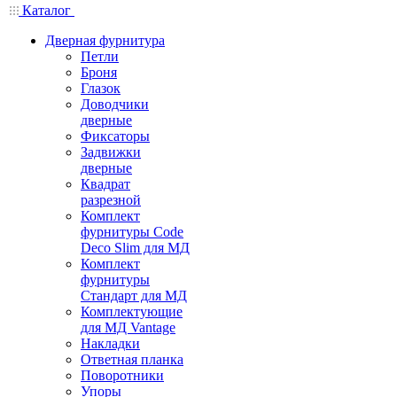
Каталог
Дверная фурнитура
Петли
Броня
Глазок
Доводчики
дверные
Фиксаторы
Задвижки
дверные
Квадрат
разрезной
Комплект
фурнитуры Code
Deco Slim для МД
Комплект
фурнитуры
Стандарт для МД
Комплектующие
для МД Vantage
Накладки
Ответная планка
Поворотники
Упоры