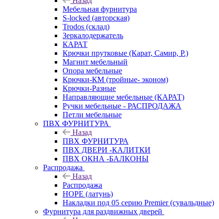
Назад
Мебельная фурнитура
S-locked (авторская)
Trodos (склад)
Зеркалодержатель
КАРАТ
Крючки прутковые (Карат, Самир, Р.)
Магнит мебельный
Опора мебельные
Крючки-КМ (тройные- эконом)
Крючки-Разные
Направляющие мебельные (КАРАТ)
Ручки мебельные - РАСПРОДАЖА
Петли мебельные
ПВХ ФУРНИТУРА
Назад
ПВХ ФУРНИТУРА
ПВХ ДВЕРИ -КАЛИТКИ
ПВХ ОКНА -БАЛКОНЫ
Распродажа
Назад
Распродажа
HOPE (латунь)
Накладки под 05 серию Premier (сувальдные)
Фурнитура для раздвижных дверей