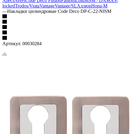
Apecs
Avers
Code Deco Fusion
Fantom
Loid
MSM / DAMX
S-
locked
Trodos/Vrata
Vantage
Vantage/SL
Аллюр
Нора-М
—
Накладки цилиндровые Code Deco DP-C-22-NISM
Артикул:
00030284